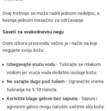
Ovaj tretman se može raditi jednom nedeljno, a
kasnije jednom mesečno za održavanje.
Saveti za svakodnevnu negu
Osim izbora proizvoda, važno je i način na koji
negujete svoju kožu:
Izbegavajte vruću vodu
- Tuširajte se mlakom
vodom jer vruća voda dodatno isušuje kožu.
Ne ostajte dugo pod tušem
- Ograničite vreme
tuširanja na 5-10 minuta.
Koristite blage gelove bez sapuna
- Sapuni i
agresivni gelovi mogu narušiti zaštitni sloj kože.