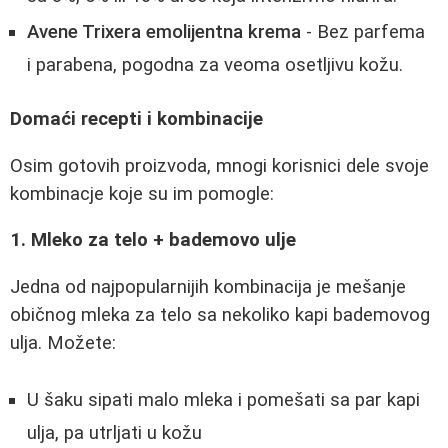
Avene Trixera emolijentna krema
- Bez parfema
i parabena, pogodna za veoma osetljivu kožu.
Domaći recepti i kombinacije
Osim gotovih proizvoda, mnogi korisnici dele svoje
kombinacje koje su im pomogle:
1. Mleko za telo + bademovo ulje
Jedna od najpopularnijih kombinacija je mešanje
običnog mleka za telo sa nekoliko kapi bademovog
ulja. Možete:
U šaku sipati malo mleka i pomešati sa par kapi
ulja, pa utrljati u kožu