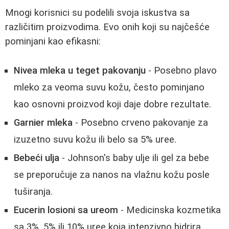
Mnogi korisnici su podelili svoja iskustva sa
različitim proizvodima. Evo onih koji su najčešće
pominjani kao efikasni:
Nivea mleka u teget pakovanju
- Posebno plavo
mleko za veoma suvu kožu, često pominjano
kao osnovni proizvod koji daje dobre rezultate.
Garnier mleka
- Posebno crveno pakovanje za
izuzetno suvu kožu ili belo sa 5% uree.
Bebeći ulja
- Johnson's baby ulje ili gel za bebe
se preporučuje za nanos na vlažnu kožu posle
tuširanja.
Eucerin losioni sa ureom
- Medicinska kozmetika
sa 3%, 5% ili 10% uree koja intenzivno hidrira.