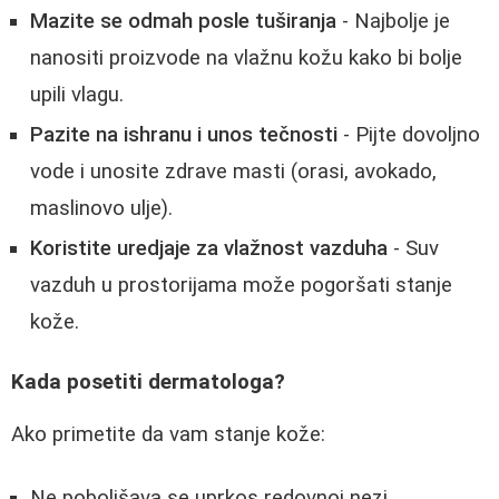
Mazite se odmah posle tuširanja
- Najbolje je
nanositi proizvode na vlažnu kožu kako bi bolje
upili vlagu.
Pazite na ishranu i unos tečnosti
- Pijte dovoljno
vode i unosite zdrave masti (orasi, avokado,
maslinovo ulje).
Koristite uredjaje za vlažnost vazduha
- Suv
vazduh u prostorijama može pogoršati stanje
kože.
Kada posetiti dermatologa?
Ako primetite da vam stanje kože:
Ne poboljšava se uprkos redovnoj nezi