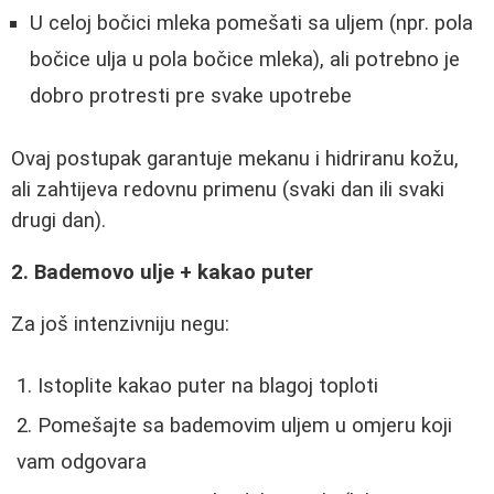
U celoj bočici mleka pomešati sa uljem (npr. pola
bočice ulja u pola bočice mleka), ali potrebno je
dobro protresti pre svake upotrebe
Ovaj postupak garantuje mekanu i hidriranu kožu,
ali zahtijeva redovnu primenu (svaki dan ili svaki
drugi dan).
2. Bademovo ulje + kakao puter
Za još intenzivniju negu:
Istoplite kakao puter na blagoj toploti
Pomešajte sa bademovim uljem u omjeru koji
vam odgovara