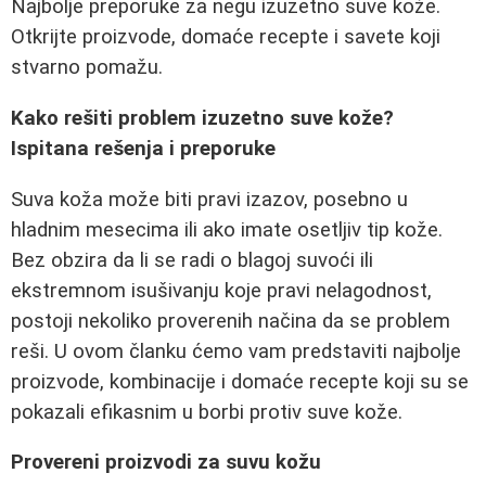
Najbolje preporuke za negu izuzetno suve kože.
Otkrijte proizvode, domaće recepte i savete koji
stvarno pomažu.
Kako rešiti problem izuzetno suve kože?
Ispitana rešenja i preporuke
Suva koža može biti pravi izazov, posebno u
hladnim mesecima ili ako imate osetljiv tip kože.
Bez obzira da li se radi o blagoj suvoći ili
ekstremnom isušivanju koje pravi nelagodnost,
postoji nekoliko proverenih načina da se problem
reši. U ovom članku ćemo vam predstaviti najbolje
proizvode, kombinacije i domaće recepte koji su se
pokazali efikasnim u borbi protiv suve kože.
Provereni proizvodi za suvu kožu