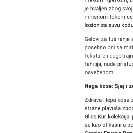
mekom i glatkom, uz
je hvaljen zbog svo
mirisnom tokom celo
losion za suvu kož
Gelovi za tuširanj
posebno oni sa miri
teksture i dugotraj
tahitija, nude prist
osveženom.
Nega kose: Sjaj i 
Zdrava i lepa kosa
strane plavuša zbog
Gliss Kur kolekcija
,
se kao efikasni u bo