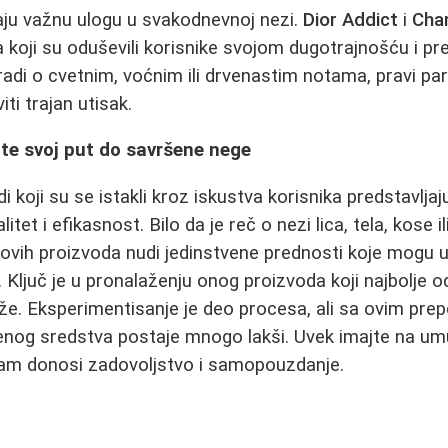
aju važnu ulogu u svakodnevnoj nezi.
Dior Addict
i
Cha
 koji su oduševili korisnike svojom dugotrajnošću i pr
radi o cvetnim, voćnim ili drvenastim notama, pravi p
iti trajan utisak.
te svoj put do savršene nege
 koji su se istakli kroz iskustva korisnika predstavlja
litet i efikasnost. Bilo da je reč o nezi lica, tela, kose i
 ovih proizvoda nudi jedinstvene prednosti koje mogu u
 Ključ je u pronalaženju onog proizvoda koji najbolje 
že. Eksperimentisanje je deo procesa, ali sa ovim pre
nog sredstva postaje mnogo lakši. Uvek imajte na umu 
 vam donosi zadovoljstvo i samopouzdanje.