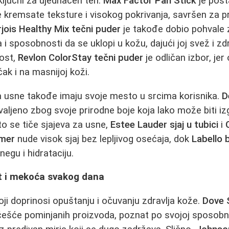
ključni za ujednačen ten.
Max Factor Pan Stick
je post
 kremsate teksture i visokog pokrivanja, savršen za pr
jois Healthy Mix tečni puder
je takođe dobio pohvale
i sposobnosti da se uklopi u kožu, dajući joj svež i zd
nost,
Revlon ColorStay tečni puder
je odličan izbor, je
ak i na masnijoj koži.
za usne takođe imaju svoje mesto u srcima korisnika.
D
valjeno zbog svoje prirodne boje koja lako može biti i
Što se tiče sjajeva za usne,
Estee Lauder sjaj u tubici
i
imer
nude visok sjaj bez lepljivog osećaja, dok
Labello 
egu i hidrataciju.
t i mekoća svakog dana
koji doprinosi opuštanju i očuvanju zdravlja kože.
Dove S
češće pominjanih proizvoda, poznat po svojoj sposobn