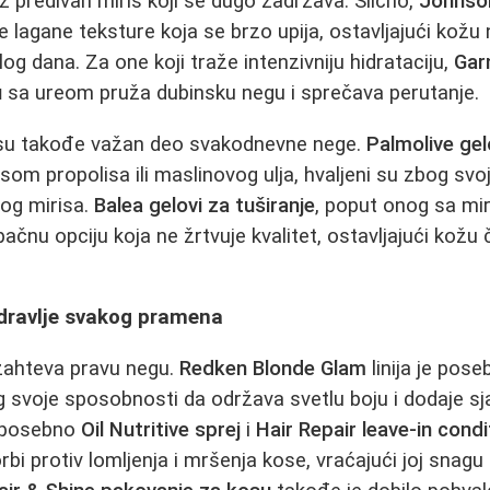
 predivan miris koji se dugo zadržava. Slično,
Johnson
je lagane teksture koja se brzo upija, ostavljajući kož
g dana. Za one koji traže intenzivniju hidrataciju,
Gar
u
sa ureom pruža dubinsku negu i sprečava perutanje.
e su takođe važan deo svakodnevne nege.
Palmolive gel
som propolisa ili maslinovog ulja, hvaljeni su zbog sv
nog mirisa.
Balea gelovi za tuširanje
, poput onog sa mir
upačnu opciju koja ne žrtvuje kvalitet, ostavljajući kožu 
zdravlje svakog pramena
 zahteva pravu negu.
Redken Blonde Glam
linija je pos
 svoje sposobnosti da održava svetlu boju i dodaje sja
 posebno
Oil Nutritive sprej
i
Hair Repair leave-in condi
rbi protiv lomljenja i mršenja kose, vraćajući joj snagu 