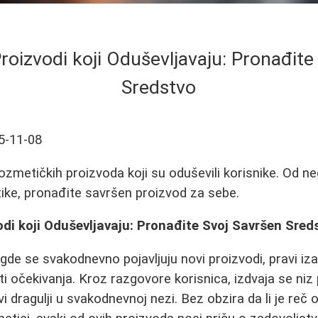
roizvodi koji Oduševljavaju: Pronađite
Sredstvo
5-11-08
kozmetičkih proizvoda koji su oduševili korisnike. Od neg
ike, pronađite savršen proizvod za sebe.
di koji Oduševljavaju: Pronađite Svoj Savršen Sred
gde se svakodnevno pojavljuju novi proizvodi, pravi iza
iti očekivanja. Kroz razgovore korisnica, izdvaja se niz
i dragulji u svakodnevnoj nezi. Bez obzira da li je reč o 