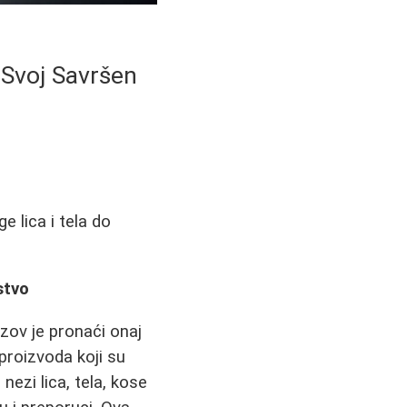
 Svoj Savršen
e lica i tela do
stvo
zov je pronaći onaj
 proizvoda koji su
nezi lica, tela, kose