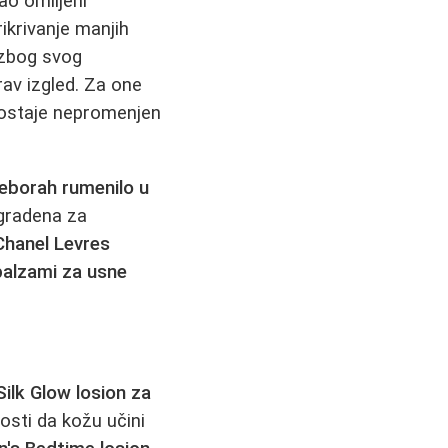
ao omiljeni
ikrivanje manjih
 zbog svog
rav izgled. Za one
r ostaje nepromenjen
eborah rumenilo u
zgradena za
Chanel Levres
balzami za usne
ilk Glow losion za
osti da kožu učini