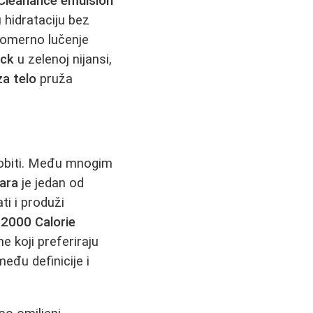
Cleanance emulsion
 hidrataciju bez
komerno lučenje
ick
u zelenoj nijansi,
za telo
pruža
robiti. Među mnogim
ara
je jedan od
i i produži
2000 Calorie
e koji preferiraju
eđu definicije i