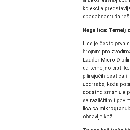
ili dekorativnoj koz
kolekcija predstavlj
sposobnosti da reš
Nega lica: Temelj 
Lice je često prva 
brojnim proizvodima,
Lauder Micro D pilin
da temeljno čisti ko
pilirajućih čestica 
upotrebe, koža pop
dodatno smanjuje po
sa različitim tipov
lica sa mikrogranu
obnavlja kožu.