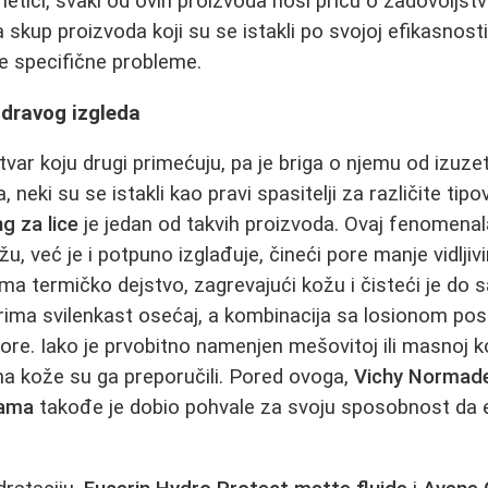
metici, svaki od ovih proizvoda nosi priču o zadovoljstv
a skup proizvoda koji su se istakli po svojoj efikasnosti,
e specifične probleme.
zdravog izgleda
stvar koju drugi primećuju, pa je briga o njemu od izuz
 neki su se istakli kao pravi spasitelji za različite tip
g za lice
je jedan od takvih proizvoda. Ovaj fenomenal
žu, već je i potpuno izglađuje, čineći pore manje vidljivi
i ima termičko dejstvo, zagrevajući kožu i čisteći je d
rima svilenkast osećaj, a kombinacija sa losionom po
re. Iako je prvobitno namenjen mešovitoj ili masnoj ko
ima kože su ga preporučili. Pored ovoga,
Vichy Normade
lama
takođe je dobio pohvale za svoju sposobnost da ef