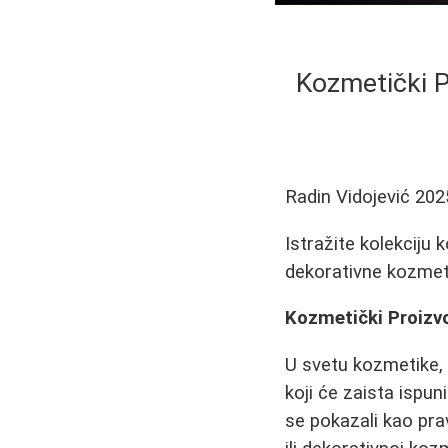
Kozmetički P
Radin Vidojević
202
Istražite kolekciju 
dekorativne kozmet
Kozmetički Proizvo
U svetu kozmetike, 
koji će zaista ispun
se pokazali kao prav