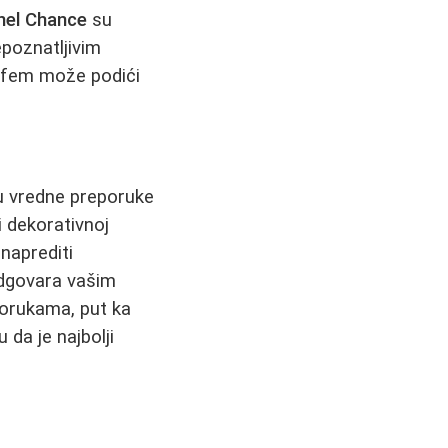
nel Chance
su
epoznatljivim
arfem može podići
ju vredne preporuke
li dekorativnoj
naprediti
odgovara vašim
porukama, put ka
da je najbolji