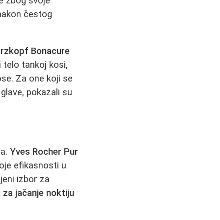
e zbog svoje
 nakon čestog
rzkopf Bonacure
telo tankoj kosi,
se. Za one koji se
 glave, pokazali su
ma.
Yves Rocher Pur
oje efikasnosti u
jeni izbor za
 za jačanje noktiju