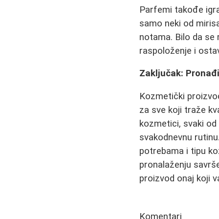
Parfemi takođe igr
samo neki od mirisa
notama. Bilo da se 
raspoloženje i ostav
Zaključak: Pronađi
Kozmetički proizvodi
za sve koji traže kva
kozmetici, svaki od
svakodnevnu rutinu.
potrebama i tipu ko
pronalaženju savrše
proizvod onaj koji
Komentari