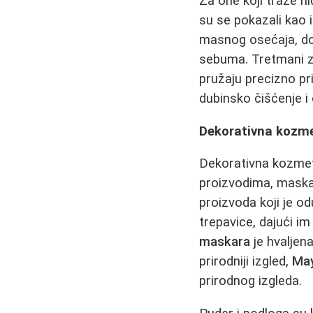
Za one koji traže hi
su se pokazali kao 
masnog osećaja, dok
sebuma. Tretmani z
pružaju precizno pr
dubinsko čišćenje i 
Dekorativna kozmet
Dekorativna kozmet
proizvodima, maska
proizvoda koji je o
trepavice, dajući i
maskara
je hvaljen
prirodniji izgled,
May
prirodnog izgleda.