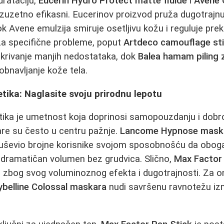
drataciju,
Eucerin Hydro Protect matte fluide
i
Avene 
izuzetno efikasni. Eucerinov proizvod pruža dugotrajnu
 Avene emulzija smiruje osetljivu kožu i reguluje pre
a specifične probleme, poput
Artdeco camouflage st
ikrivanje manjih nedostataka, dok
Balea hamam piling 
obnavljanje kože tela.
ika: Naglasite svoju prirodnu lepotu
ika je umetnost koja doprinosi samopouzdanju i dob
re su često u centru pažnje.
Lancome Hypnose mask
duševio brojne korisnike svojom sposobnošću da obogat
m dramatičan volumen bez grudvica. Slično,
Max Factor 
a zbog svog voluminoznog efekta i dugotrajnosti. Za on
belline Colossal maskara
nudi savršenu ravnotežu izm