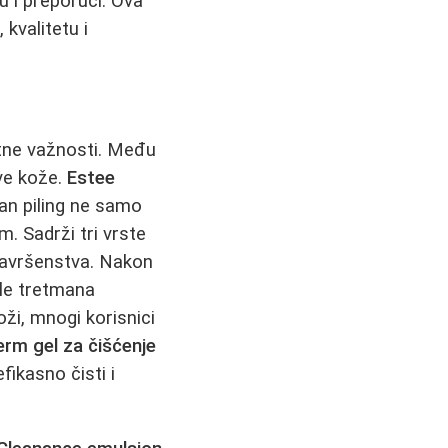
u i preporuci. Ova
 kvalitetu i
etne važnosti. Među
ove kože.
Estee
an piling ne samo
m. Sadrži tri vrste
o savršenstva. Nakon
sle tretmana
ži, mnogi korisnici
rm gel za čišćenje
ikasno čisti i