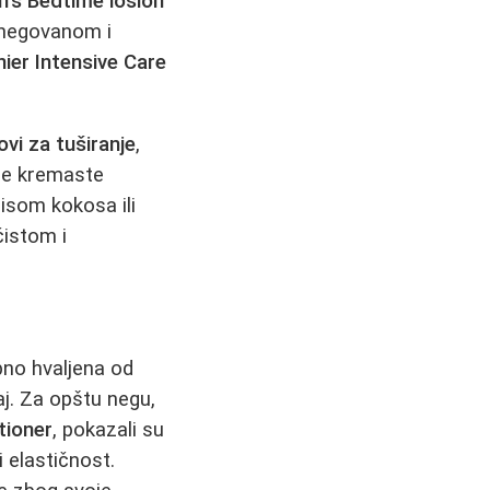
's Bedtime losion
u negovanom i
nier Intensive Care
ovi za tuširanje
,
oje kremaste
isom kokosa ili
čistom i
ebno hvaljena od
j. Za opštu negu,
tioner
, pokazali su
i elastičnost.