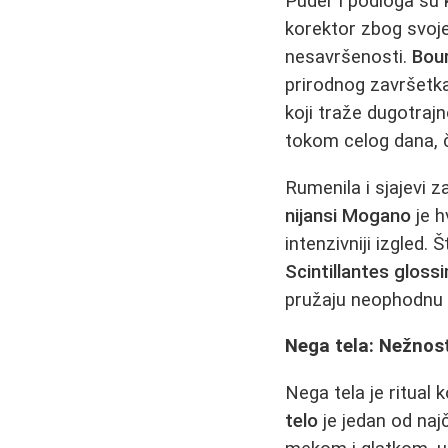
Puder i podloga su 
korektor zbog svoje
nesavršenosti.
Bour
prirodnog završetka 
koji traže dugotraj
tokom celog dana, č
Rumenila i sjajevi 
nijansi Mogano
je h
intenzivniji izgled. 
Scintillantes gloss
pružaju neophodnu n
Nega tela: Nežnos
Nega tela je ritual 
telo
je jedan od naj