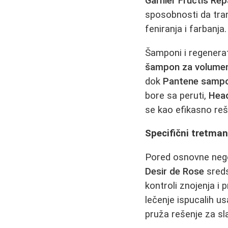
Garnier Fructis Rep
sposobnosti da tran
feniranja i farbanja.
Šamponi i regenerat
šampon za volume
dok
Pantene sampon
bore sa peruti,
Hea
se kao efikasno reš
Specifični tretmani
Pored osnovne nege
Desir de Rose
sreds
kontroli znojenja i 
lečenje ispucalih u
pruža rešenje za sla