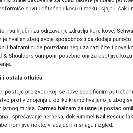
air & Shine pakovanje za kosu
takođe je dobilo pohval
sformiše suvu i oštećenu kosu u meku i sjajnu, čak i
ori su ključni za održavanje zdravlja kore kose.
Schwa
n
je hvaljen zbog svoje sposobnosti da dodaje punoću i 
i i balzami
nude pouzdanu negu za različite tipove ko
d & Shoulders šamponi
, posebno oni za osetljivu kožu
enje.
 i ostala otkrića
, postoje proizvodi koji se bave specifičnim potreba
tvo protiv znojenja u obliku kreme hvaljeno je zbog sv
prijatnog mirisa.
Carmex balzam za usne
je postao omil
sana i sprečavanje herpesa, dok
Rimmel Nail Rescue lak
be i lomljive nokte, vraćajući im snagu i izgled.