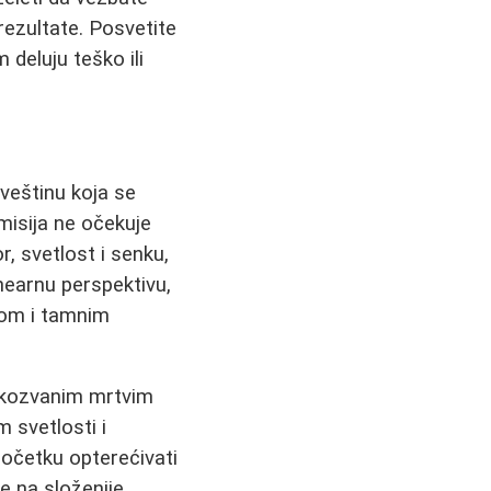
rezultate. Posvetite
deluju teško ili
 veštinu koja se
misija ne očekuje
, svetlost i senku,
inearnu perspektivu,
tlom i tamnim
takozvanim mrtvim
 svetlosti i
početku opterećivati
e na složenije