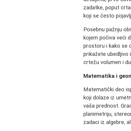
zadatke, poput crtan
koji se često pojavl
Posebnu pažnju obrat
kojem počiva veći d
prostoru i kako se 
prikažete ubedljivo
crtežu volumen i dub
Matematika i geom
Matematički deo is
koji dolaze iz umet
vaša prednost. Grad
planimetriju, stereo
zadaci iz algebre, a