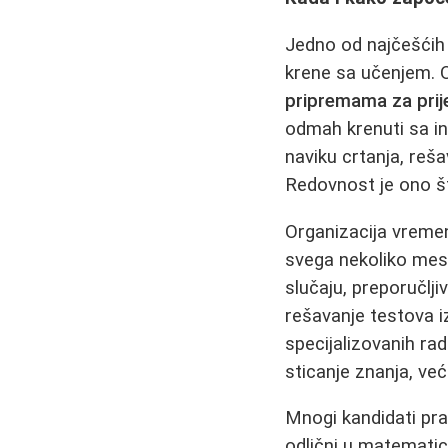
Jedno od najčešćih 
krene sa učenjem. Od
pripremama za prij
odmah krenuti sa i
naviku crtanja, reš
Redovnost je ono št
Organizacija vremena
svega nekoliko mesec
slučaju, preporučlji
rešavanje testova i
specijalizovanih ra
sticanje znanja, ve
Mnogi kandidati prav
odlični u matematic