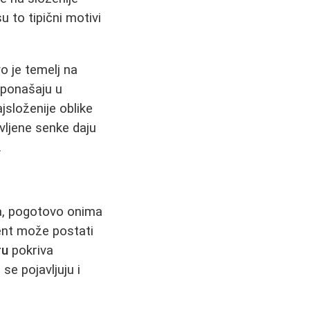
u to tipični motivi
o je temelj na
 ponašaju u
jsloženije oblike
vljene senke daju
.
ma, pogotovo onima
ment može postati
ru
pokriva
se pojavljuju i