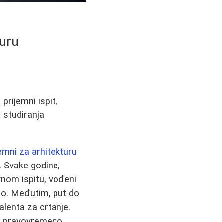
turu
prijemni ispit,
 studiranja
jemni za arhitekturu
. Svake godine,
vnom ispitu, vođeni
mo. Međutim, put do
lenta za crtanje.
g, pravovremeno