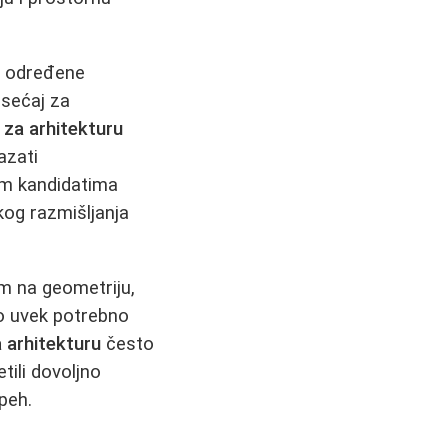
je određene
osećaj za
za arhitekturu
azati
im kandidatima
kog razmišljanja
om na geometriju,
ovo uvek potrebno
 arhitekturu
često
tili dovoljno
peh.