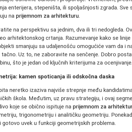
ja enterijera, stepeništa, ili spoljašnjosti zgrada. Sve s
juju na
prijemnom za arhitekturu
.
ite na perspektivu sa jednim, dva ili tri nedogleda. Ov
eo arhitektonskog crtanja. Razumevanje kako se linije
objekti smanjuju sa udaljenošću omogućiće vam da i na
 i tačno. Uz to, ne zaboravite na senčenje. Dobro posta
inu, što je jedan od ključnih kriterijuma za ocenjivanje
etrija: kamen spoticanja ili odskočna daska
pita neretko izaziva najviše strepnje među kandidati
ničkih škola. Međutim, uz pravu strategiju, i ovaj seg
ivo koje se obično ispituje na
prijemnom za arhitektu
metriju, trigonometriju i analitičku geometriju. Ponekad 
li gotovo uvek u funkciji geometrijskih problema.