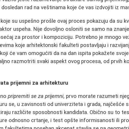
i dosledan rad na veštinama koje će vas izdvojiti iz ma
 koje su uspešno prošle ovaj proces pokazuju da su kv
faktor uspeha. Nije dovoljno osloniti se samo na znanj
i osećaj za prostor i kompoziciju. Potrebno je mnogo v
vima koje arhitektonski fakulteti postavljaju i razvijan
koji će vam omogućiti da na dan ispita pokažete svoje n
ljno razmotriti svaki aspekt ovog procesa, od prvih 
ata prijemni za arhitekturu
atno
pripremiti se za prijemni
, prvo morate razumeti nje
uru se, u zavisnosti od univerziteta i grada, najčešće s
iraju različite sposobnosti kandidata. Obično su to te
ture odnosno crtanje, i test opšte informisanosti ili p
m fakultetima poseban akcenat stavlja se na geometri