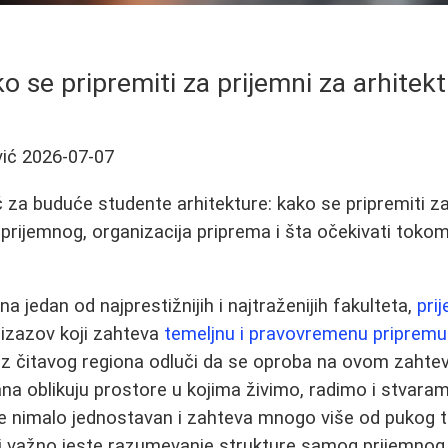
o se pripremiti za prijemni za arhitek
ić
2026-07-07
za buduće studente arhitekture: kako se pripremiti za 
 prijemnog, organizacija priprema i šta očekivati tokom
na jedan od najprestižnijih i najtraženijih fakulteta,
pri
n izazov koji zahteva
temeljnu i pravovremenu pripremu
i iz čitavog regiona odluči da se oproba na ovom zahte
na oblikuju prostore u kojima živimo, radimo i stvara
je nimalo jednostavan i zahteva mnogo više od pukog ta
ki važno jeste razumevanje strukture samog prijemno