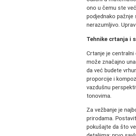
ono u čemu ste već 
podjednako pažnje 
nerazumljivo. Upravo
Tehnike crtanja i 
Crtanje je centralni
može značajno unap
da već budete vrhun
proporcije i kompozi
vazdušnu perspektiv
tonovima.
Za vežbanje je najb
prirodama. Postavit
pokušajte da što ve
detaljima; prvo sav