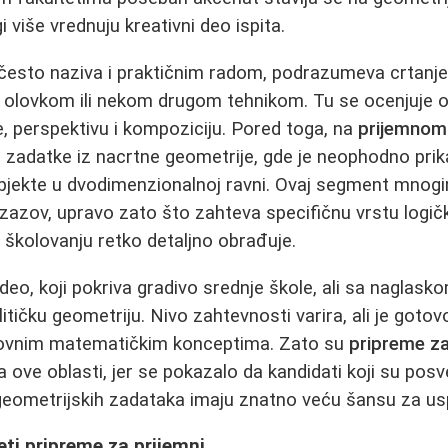
i više vrednuju kreativni deo ispita.
e često naziva i praktičnim radom, podrazumeva crtan
, olovkom ili nekom drugom tehnikom. Tu se ocenjuje 
e, perspektivu i kompoziciju. Pored toga, na
prijemnom 
na zadatke iz nacrtne geometrije, gde je neophodno prik
bjekte u dvodimenzionalnoj ravni. Ovaj segment mnog
 izazov, upravo zato što zahteva specifičnu vrstu logič
školovanju retko detaljno obrađuje.
deo, koji pokriva gradivo srednje škole, ali sa naglask
litičku geometriju. Nivo zahtevnosti varira, ali je got
novnim matematičkim konceptima. Zato su
pripreme za
ove oblasti, jer se pokazalo da kandidati koji su posve
eometrijskih zadataka imaju znatno veću šansu za us
ti pripreme za prijemni