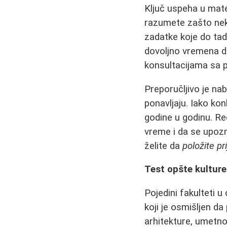
Ključ uspeha u mat
razumete zašto neka
zadatke koje do tad
dovoljno vremena de
konsultacijama sa 
Preporučljivo je nab
ponavljaju. Iako kon
godine u godinu. R
vreme i da se upoz
želite da
položite pr
Test opšte kulture 
Pojedini fakulteti u
koji je osmišljen d
arhitekture, umetno