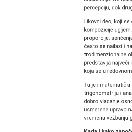
percepciju, dok drug
Likovni deo, koji s
kompozicije ugljem
proporcije, senčenj
često se nailazi i 
trodimenzionalne o
predstavlja najveći
koja se u redovnom 
Tu je i matematički 
trigonometriju i ana
dobro vladanje os
usmerene upravo na 
vremena vežbanju g
Kada i kako započe