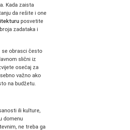
a. Kada zaista
anju da rešite i one
itekturu
posvetite
broja zadataka i
er se obrasci često
lavnom slični iz
vijete osećaj za
posebno važno ako
sto na budžetu.
nosti ili kulture,
o u domenu
tevnim, ne treba ga