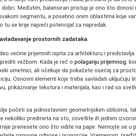
dobri. Međutim, balansiran pristup je ono što donosi 
svakom segmentu, a posebno onim oblastima koje vam 
 tu se krije najveći potencijal za napredak.
savladavanje prostornih zadataka
 deo većine prijemnih ispita za arhitekturu i predstavlja
rediti vežbom. Kada je reč o
polaganju prijemnog
, ko
ski umetnici, ali očekuje da pokažete osećaj za prostor
ciju. Osnovni elementi koje treba savladati uključuju l
u, prikazivanje tekstura i materijala, kao i rad sa sve
olje početi sa jednostavnim geometrijskim oblicima, 
e nekoliko predmeta na sto, osvetlite ih jednim izvorom
rnije prenesete ono što vidite na papir. Nemojte se u 
ladajte osnovne odnose i proporcije. Vremenom, pređit