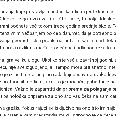
pitanja koje postavljaju budući kandidati jeste kada je
govor je gotovo uvek isti: što ranije, to bolje. Idealno 
emni
počnete već tokom treće godine srednje škole. T
ntenzivnim vežbanjem po ceo dan, već da je potrebno 
avanja geometrijskih problema i informisanja o arhite
o pravi razliku između prosečnog i odličnog rezultata
 igra veliku ulogu. Ukoliko ste već u završnoj godini, a
i, nije sve izgubljeno, ali tempo mora biti znatno inte
vo je izraditi detaljan plan rada koji obuhvata svakodne
z prethodnih godina i, ukoliko je moguće, pohađanje n
dionica. Važno je zapamtiti da
priprema za polaganje p
ć i psihološka priprema za ono što vas čeka na sam dan
e grešku fokusirajući se isključivo na ono što im najbo
i, a crtanje vam predstavlja muku, prirodno je da ćete 