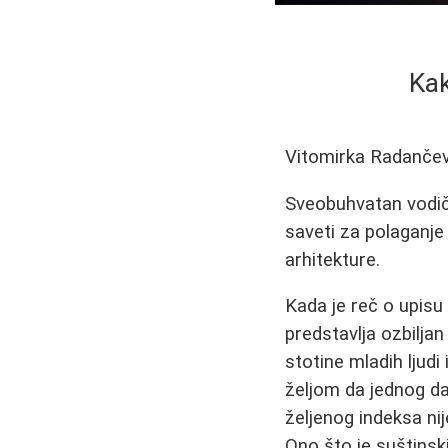
Kak
Vitomirka Radančev
Sveobuhvatan vodič 
saveti za polaganje
arhitekture.
Kada je reč o upisu 
predstavlja ozbilja
stotine mladih ljud
željom da jednog da
željenog indeksa ni
Ono što je suštins