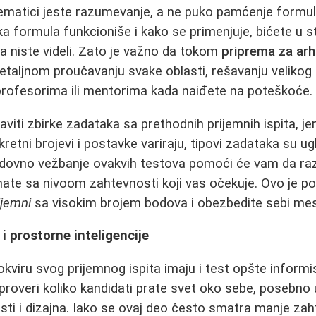
ematici jeste razumevanje, a ne puko pamćenje formul
 formula funkcioniše i kako se primenjuje, bićete u st
a niste videli. Zato je važno da tokom
priprema za arh
taljnom proučavanju svake oblasti, rešavanju velikog 
profesorima ili mentorima kada naiđete na poteškoće.
aviti zbirke zadataka sa prethodnih prijemnih ispita, j
kretni brojevi i postavke variraju, tipovi zadataka su ug
edovno vežbanje ovakvih testova pomoći će vam da raz
nate sa nivoom zahtevnosti koji vas očekuje. Ovo je 
ijemni
sa visokim brojem bodova i obezbedite sebi me
i prostorne inteligencije
 okviru svog prijemnog ispita imaju i test opšte informisa
a proveri koliko kandidati prate svet oko sebe, posebn
sti i dizajna. Iako se ovaj deo često smatra manje zah