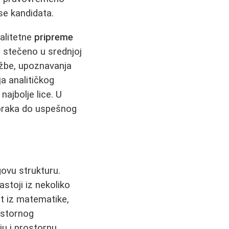
se kandidata.
alitetne
pripreme
e stečeno u srednjoj
ežbe, upoznavanja
ja analitičkog
ajbolje lice. U
koraka do uspešnog
govu strukturu.
astoji iz nekoliko
st iz matematike,
rostornog
ju i prostornu