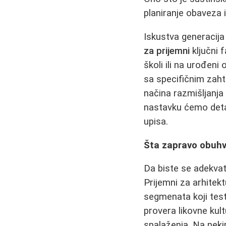
planiranje obaveza 
Iskustva generacija
za prijemni
ključni 
školi ili na urođen
sa specifičnim zahte
načina razmišljanja 
nastavku ćemo deta
upisa.
Šta zapravo obuhv
Da biste se adekv
Prijemni za arhitekt
segmenata koji test
provera likovne kul
snalaženja. Na neki