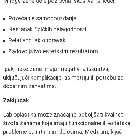
Mnoge žene dele pozitivna iskustva, ističući:
Povećanje samopouzdanja
Nestanak fizičkih nelagodnosti
Relativno lak oporavak
Zadovoljstvo estetskim rezultatom
Ipak, neke žene imaju i negativna iskustva,
uključujući komplikacije, asimetriju ili potrebu za
dodatnim zahvatima.
Zaključak
Labioplastika može značajno poboljšati kvalitet
života ženama koje imaju funkcionalne ili estetske
probleme sa intimnim delovima. Međutim, ključ