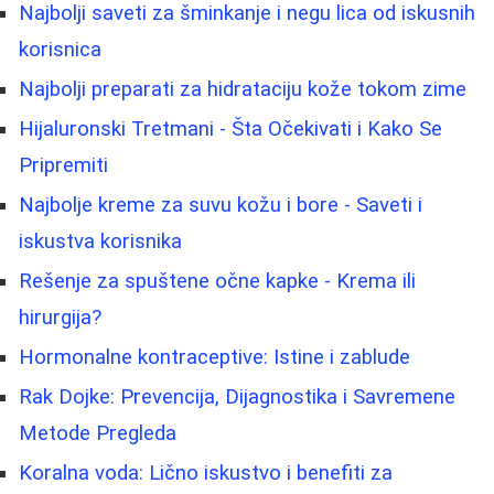
Najbolji saveti za šminkanje i negu lica od iskusnih
korisnica
Najbolji preparati za hidrataciju kože tokom zime
Hijaluronski Tretmani - Šta Očekivati i Kako Se
Pripremiti
Najbolje kreme za suvu kožu i bore - Saveti i
iskustva korisnika
Rešenje za spuštene očne kapke - Krema ili
hirurgija?
Hormonalne kontraceptive: Istine i zablude
Rak Dojke: Prevencija, Dijagnostika i Savremene
Metode Pregleda
Koralna voda: Lično iskustvo i benefiti za