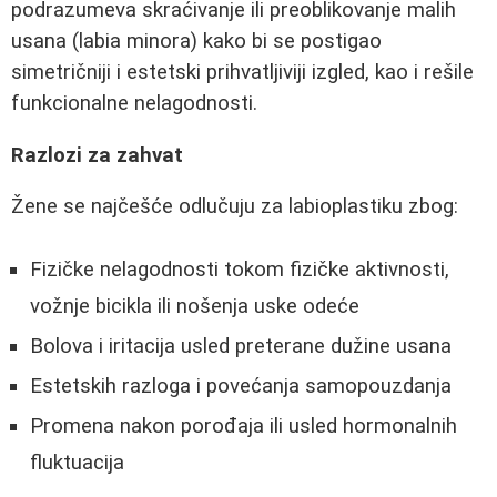
podrazumeva skraćivanje ili preoblikovanje malih
usana (labia minora) kako bi se postigao
simetričniji i estetski prihvatljiviji izgled, kao i rešile
funkcionalne nelagodnosti.
Razlozi za zahvat
Žene se najčešće odlučuju za labioplastiku zbog:
Fizičke nelagodnosti tokom fizičke aktivnosti,
vožnje bicikla ili nošenja uske odeće
Bolova i iritacija usled preterane dužine usana
Estetskih razloga i povećanja samopouzdanja
Promena nakon porođaja ili usled hormonalnih
fluktuacija