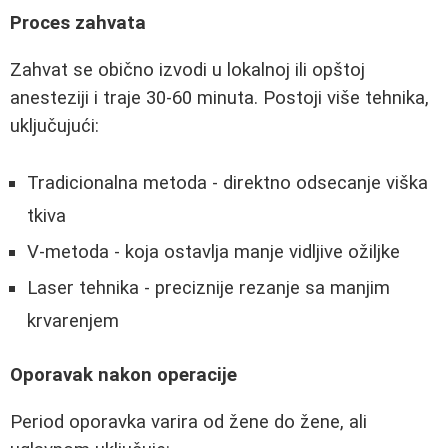
Proces zahvata
Zahvat se obično izvodi u lokalnoj ili opštoj
anesteziji i traje 30-60 minuta. Postoji više tehnika,
uključujući:
Tradicionalna metoda - direktno odsecanje viška
tkiva
V-metoda - koja ostavlja manje vidljive ožiljke
Laser tehnika - preciznije rezanje sa manjim
krvarenjem
Oporavak nakon operacije
Period oporavka varira od žene do žene, ali