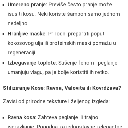
Umereno pranje:
Previše često pranje može
isušiti kosu. Neki koriste šampon samo jednom
nedeljno.
Hranljive maske:
Prirodni preparati poput
kokosovog ulja ili proteinskih maski pomažu u
regeneraciji.
Izbegavanje toplote:
Sušenje fenom i peglanje
umanjuju vlagu, pa je bolje koristiti ih retko.
Stiliziranje Kose: Ravna, Valovita ili Kovrdžava?
Zavisi od prirodne teksture i željenog izgleda:
Ravna kosa:
Zahteva peglanje ili trajno
ispravljanje. Pogodna za jednostavne i elegantne