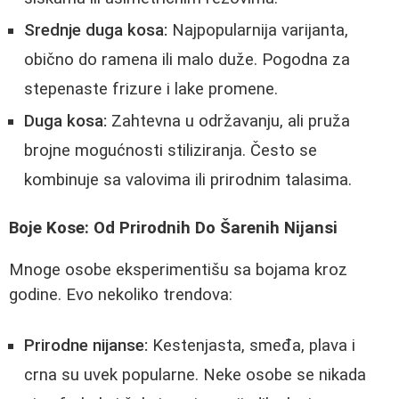
Srednje duga kosa:
Najpopularnija varijanta,
obično do ramena ili malo duže. Pogodna za
stepenaste frizure i lake promene.
Duga kosa:
Zahtevna u održavanju, ali pruža
brojne mogućnosti stiliziranja. Često se
kombinuje sa valovima ili prirodnim talasima.
Boje Kose: Od Prirodnih Do Šarenih Nijansi
Mnoge osobe eksperimentišu sa bojama kroz
godine. Evo nekoliko trendova:
Prirodne nijanse:
Kestenjasta, smeđa, plava i
crna su uvek popularne. Neke osobe se nikada