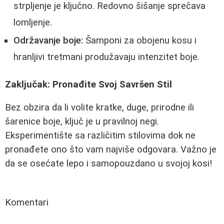
strpljenje je ključno. Redovno šišanje sprečava
lomljenje.
Održavanje boje:
Šamponi za obojenu kosu i
hranljivi tretmani produžavaju intenzitet boje.
Zaključak: Pronađite Svoj Savršen Stil
Bez obzira da li volite kratke, duge, prirodne ili
šarenice boje, ključ je u pravilnoj negi.
Eksperimentište sa različitim stilovima dok ne
pronađete ono što vam najviše odgovara. Važno je
da se osećate lepo i samopouzdano u svojoj kosi!
Komentari