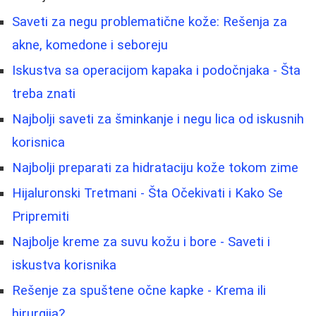
Saveti za negu problematične kože: Rešenja za
akne, komedone i seboreju
Iskustva sa operacijom kapaka i podočnjaka - Šta
treba znati
Najbolji saveti za šminkanje i negu lica od iskusnih
korisnica
Najbolji preparati za hidrataciju kože tokom zime
Hijaluronski Tretmani - Šta Očekivati i Kako Se
Pripremiti
Najbolje kreme za suvu kožu i bore - Saveti i
iskustva korisnika
Rešenje za spuštene očne kapke - Krema ili
hirurgija?