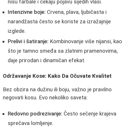
nisu farbale i čekaju pojavu sijedih vlasi.
Intenzivne boje:
Crvena, plava, ljubičasta i
narandžasta često se koriste za izražajnije
izglede.
Prelivi i šatiranje:
Kombinovanje više nijansi, kao
što je tamno smeđa sa zlatnim pramenovima,
daje prirodan i dinamičan efekat.
Održavanje Kose: Kako Da Očuvate Kvalitet
Bez obzira na dužinu ili boju, važno je pravilno
negovati kosu. Evo nekoliko saveta:
Redovno podrezivanje:
Često sečenje krajeva
sprečava lomljenje.