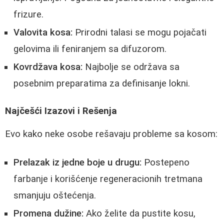
frizure.
Valovita kosa:
Prirodni talasi se mogu pojačati
gelovima ili feniranjem sa difuzorom.
Kovrdžava kosa:
Najbolje se održava sa
posebnim preparatima za definisanje lokni.
Najčešći Izazovi i Rešenja
Evo kako neke osobe rešavaju probleme sa kosom:
Prelazak iz jedne boje u drugu:
Postepeno
farbanje i korišćenje regeneracionih tretmana
smanjuju oštećenja.
Promena dužine:
Ako želite da pustite kosu,