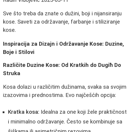
Sve što treba da znate o dužini, boji i nijansiranju
kose. Saveti za održavanje, farbanje i stiliziranje
kose.
Inspiracija za Dizajn i Održavanje Kose: Duzine,
Boje i Stilovi
Različite Duzine Kose: Od Kratkih do Dugiħ Do
Struka
Kosa dolazi u različitim dužinama, svaka sa svojim
izazovima i prednostima. Evo najčešćih opcija:
Kratka kosa:
Idealna za one koji žele praktičnost
i minimalno održavanje. Često se kombinuje sa
šiškama ili asimetričnim rezovima.