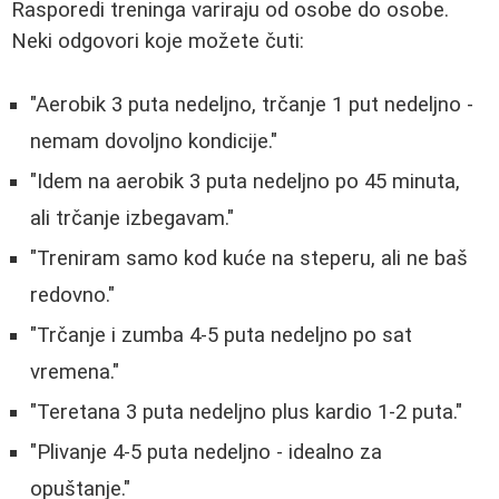
Rasporedi treninga variraju od osobe do osobe.
Neki odgovori koje možete čuti:
"Aerobik 3 puta nedeljno, trčanje 1 put nedeljno -
nemam dovoljno kondicije."
"Idem na aerobik 3 puta nedeljno po 45 minuta,
ali trčanje izbegavam."
"Treniram samo kod kuće na steperu, ali ne baš
redovno."
"Trčanje i zumba 4-5 puta nedeljno po sat
vremena."
"Teretana 3 puta nedeljno plus kardio 1-2 puta."
"Plivanje 4-5 puta nedeljno - idealno za
opuštanje."