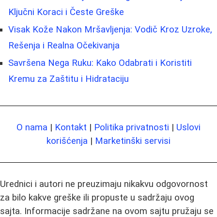
Ključni Koraci i Česte Greške
Visak Kože Nakon Mršavljenja: Vodič Kroz Uzroke,
Rešenja i Realna Očekivanja
Savršena Nega Ruku: Kako Odabrati i Koristiti
Kremu za Zaštitu i Hidrataciju
O nama
|
Kontakt
|
Politika privatnosti
|
Uslovi
korišćenja
|
Marketinški servisi
Urednici i autori ne preuzimaju nikakvu odgovornost
za bilo kakve greške ili propuste u sadržaju ovog
sajta. Informacije sadržane na ovom sajtu pružaju se