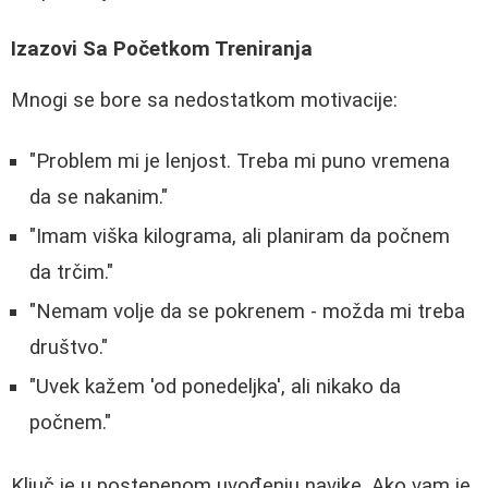
Izazovi Sa Početkom Treniranja
Mnogi se bore sa nedostatkom motivacije:
"Problem mi je lenjost. Treba mi puno vremena
da se nakanim."
"Imam viška kilograma, ali planiram da počnem
da trčim."
"Nemam volje da se pokrenem - možda mi treba
društvo."
"Uvek kažem 'od ponedeljka', ali nikako da
počnem."
Ključ je u postepenom uvođenju navike. Ako vam je