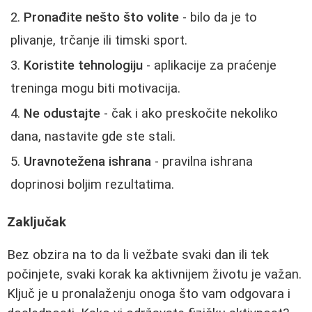
Pronađite nešto što volite
- bilo da je to
plivanje, trčanje ili timski sport.
Koristite tehnologiju
- aplikacije za praćenje
treninga mogu biti motivacija.
Ne odustajte
- čak i ako preskočite nekoliko
dana, nastavite gde ste stali.
Uravnotežena ishrana
- pravilna ishrana
doprinosi boljim rezultatima.
Zaključak
Bez obzira na to da li vežbate svaki dan ili tek
počinjete, svaki korak ka aktivnijem životu je važan.
Ključ je u pronalaženju onoga što vam odgovara i