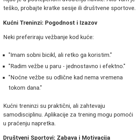
teško, probajte kratke sesije ili društvene sportove.
Kućni Treninzi: Pogodnost i Izazov
Neki preferiraju vežbanje kod kuće:
"Imam sobni bicikl, ali retko ga koristim."
"Radim vežbe u paru - jednostavno i efektno."
"Noćne vežbe su odlične kad nema vremena
tokom dana."
Kućni treninzi su praktični, ali zahtevaju
samodisciplinu. Aplikacije za trening mogu pomoći
u praćenju napretka.
Društveni Sportovi: Zabava i Motivacija