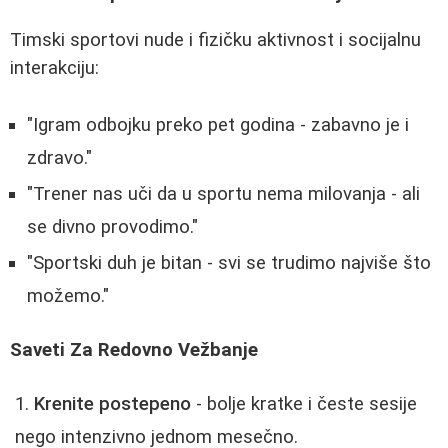
Timski sportovi nude i fizičku aktivnost i socijalnu
interakciju:
"Igram odbojku preko pet godina - zabavno je i
zdravo."
"Trener nas uči da u sportu nema milovanja - ali
se divno provodimo."
"Sportski duh je bitan - svi se trudimo najviše što
možemo."
Saveti Za Redovno Vežbanje
Krenite postepeno
- bolje kratke i česte sesije
nego intenzivno jednom mesečno.