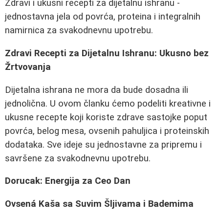
Zdravi i ukusni recepti za dijetalnu ishranu -
jednostavna jela od povrća, proteina i integralnih
namirnica za svakodnevnu upotrebu.
Zdravi Recepti za Dijetalnu Ishranu: Ukusno bez
Žrtvovanja
Dijetalna ishrana ne mora da bude dosadna ili
jednolična. U ovom članku ćemo podeliti kreativne i
ukusne recepte koji koriste zdrave sastojke poput
povrća, belog mesa, ovsenih pahuljica i proteinskih
dodataka. Sve ideje su jednostavne za pripremu i
savršene za svakodnevnu upotrebu.
Dorucak: Energija za Ceo Dan
Ovsená Kaša sa Suvim Šljivama i Bademima