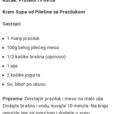
Ručak: Proteini i Povrće
Krem Supa od Piletine sa Prazilukom
Sastojci:
1 manji praziluk
100g belog pilećeg mesa
1/2 kašike brašna (opciono)
1 jaje
2 kašike jogurta
So, biber po ukusu
Priprema:
Dinstajte praziluk i meso na malo ulja.
Dodajte brašno i vodu, kuvajte 10 minuta. Na kraju
umućite jaje sa jogurtom i dodajte u supu.