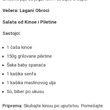
Večera: Lagani Obroci
Salata od Kinoe i Piletine
Sastojci:
1 čaša kinoe
150g grilovane piletine
Šaka baby spanaća
1 kašika senfa
1 kašika maslinovog ulja
So, biber po ukusu
Priprema:
Skuhajte kinou po uputstvu. Pomešajte