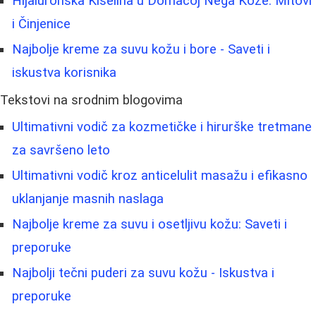
Hijaluronska Kiselina u Domaćoj Nega Kože: Mitovi
i Činjenice
Najbolje kreme za suvu kožu i bore - Saveti i
iskustva korisnika
Tekstovi na srodnim blogovima
Ultimativni vodič za kozmetičke i hirurške tretmane
za savršeno leto
Ultimativni vodič kroz anticelulit masažu i efikasno
uklanjanje masnih naslaga
Najbolje kreme za suvu i osetljivu kožu: Saveti i
preporuke
Najbolji tečni puderi za suvu kožu - Iskustva i
preporuke