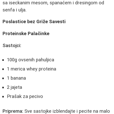
sa iseckanim mesom, spanaćem i dresingom od
senfa i ulja.
Poslastice bez Griže Savesti
Proteinske Palačinke
Sastojci:
100g ovsenih pahuljica
1 merica whey proteina
1 banana
2 jajeta
Prašak za pecivo
Priprema:
Sve sastojke izblendajte i pecite na malo