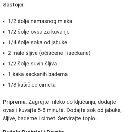
Sastojci:
1/2 šolje nemasnog mleka
1/2 šolje ovsa za kuvanje
1/4 šolje soka od jabuke
2 male šljive (očišćene i iseckane)
1/2 šolje suvih šljiva
1 šaka seckanih badema
1/8 kašičice cimeta
Priprema:
Zagrejte mleko do ključanja, dodajte
ovas i kuvajte 5-8 minuta. Dodajte sok od jabuke,
šljive, bademe i cimet. Servirajte toplo.