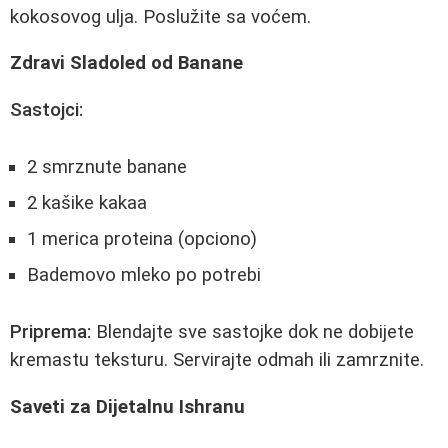
kokosovog ulja. Poslužite sa voćem.
Zdravi Sladoled od Banane
Sastojci:
2 smrznute banane
2 kašike kakaa
1 merica proteina (opciono)
Bademovo mleko po potrebi
Priprema:
Blendajte sve sastojke dok ne dobijete
kremastu teksturu. Servirajte odmah ili zamrznite.
Saveti za Dijetalnu Ishranu