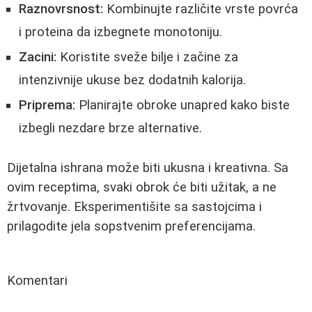
Raznovrsnost:
Kombinujte različite vrste povrća
i proteina da izbegnete monotoniju.
Zacini:
Koristite sveže bilje i začine za
intenzivnije ukuse bez dodatnih kalorija.
Priprema:
Planirajte obroke unapred kako biste
izbegli nezdare brze alternative.
Dijetalna ishrana može biti ukusna i kreativna. Sa
ovim receptima, svaki obrok će biti užitak, a ne
žrtvovanje. Eksperimentišite sa sastojcima i
prilagodite jela sopstvenim preferencijama.
Komentari