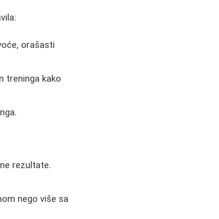
vila:
voće, orašasti
n treninga kako
nga.
ne rezultate.
rmom nego više sa