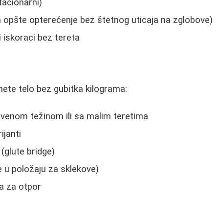
stacionarni)
za opšte opterećenje bez štetnog uticaja na zglobove)
i iskoraci bez tereta
nete telo bez gubitka kilograma:
tvenom težinom ili sa malim teretima
ijanti
(glute bridge)
e u položaju za sklekove)
 za otpor