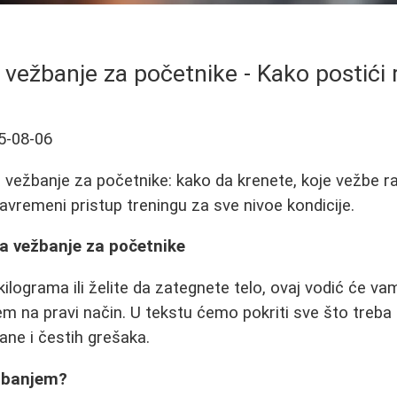
 vežbanje za početnike - Kako postići 
5-08-06
vežbanje za početnike: kako da krenete, koje vežbe radi
Savremeni pristup treningu za sve nivoe kondicije.
a vežbanje za početnike
kilograma ili želite da zategnete telo, ovaj vodić će v
m na pravi način. U tekstu ćemo pokriti sve što treba 
ane i čestih grešaka.
žbanjem?