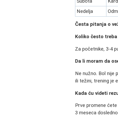
Subota
Kard
Nedelja
Odm
Česta pitanja o v
Koliko često treba
Za početnike, 3-4 p
Da li moram da os
Ne nužno. Bol nije 
ili težini, trening je
Kada ću videti rez
Prve promene ćete o
3 meseca dosledno