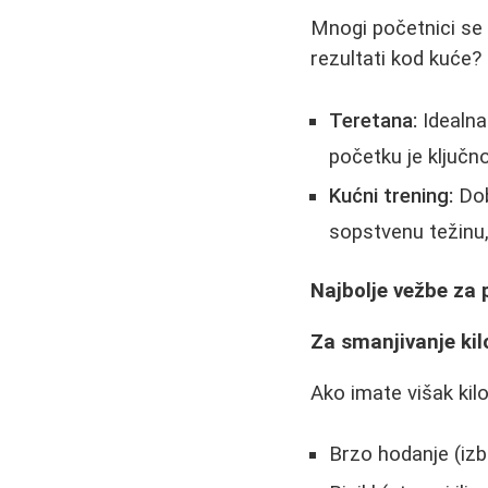
Mnogi početnici se 
rezultati kod kuće?
Teretana:
Idealna 
početku je ključn
Kućni trening:
Dob
sopstvenu težinu,
Najbolje vežbe za 
Za smanjivanje ki
Ako imate višak kil
Brzo hodanje (iz