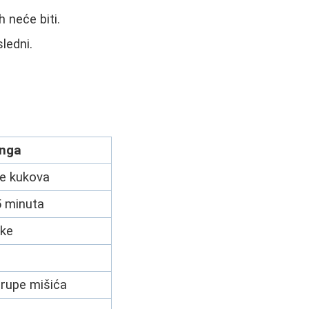
h neće biti.
sledni.
inga
je kukova
45 minuta
uke
grupe mišića