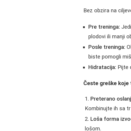
Bez obzira na ciljev
Pre treninga:
Jedi
plodovi ili manji 
Posle treninga:
Ob
biste pomogli mi
Hidratacija:
Pijte
Česte greške koje 
Preterano oslanj
Kombinujte ih sa t
Loša forma izvo
lošom.