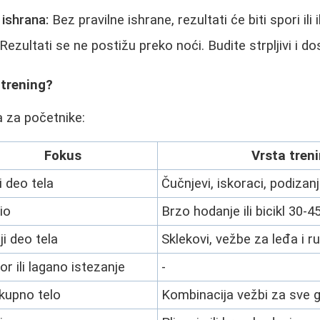
ishrana:
Bez pravilne ishrane, rezultati će biti spori ili i
Rezultati se ne postižu preko noći. Budite strpljivi i do
 trening?
 za početnike:
Fokus
Vrsta tren
i deo tela
Čučnjevi, iskoraci, podizan
io
Brzo hodanje ili bicikl 30-
ji deo tela
Sklekovi, vežbe za leđa i r
r ili lagano istezanje
-
kupno telo
Kombinacija vežbi za sve 