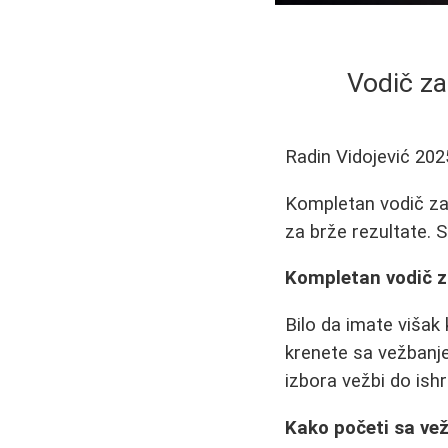
Vodič za
Radin Vidojević
202
Kompletan vodič za 
za brže rezultate. 
Kompletan vodič z
Bilo da imate višak 
krenete sa vežbanje
izbora vežbi do ishr
Kako početi sa ve