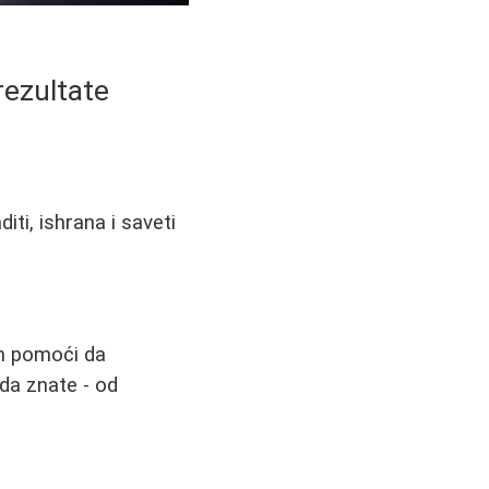
rezultate
ti, ishrana i saveti
am pomoći da
da znate - od