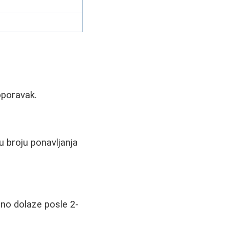
oporavak.
u broju ponavljanja
čno dolaze posle 2-