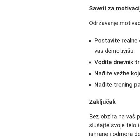
Saveti za motivaci
Održavanje motivaci
Postavite realne c
vas demotivišu.
Vodite dnevnik tr
Nađite vežbe koje
Nađite trening pa
Zaključak
Bez obzira na vaš po
slušajte svoje telo
ishrane i odmora do