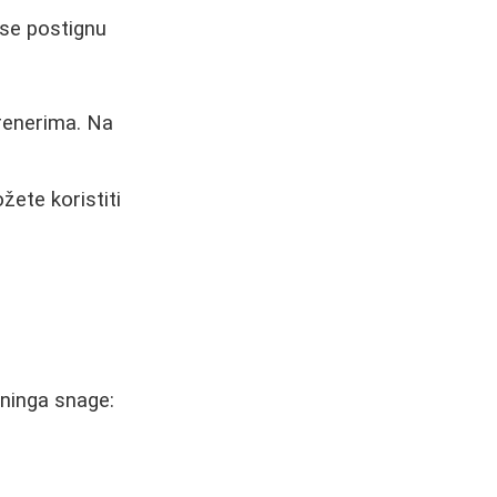
 se postignu
trenerima. Na
ete koristiti
eninga snage: