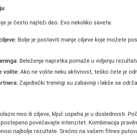
ju
je je često najteži deo. Evo nekoliko saveta:
iljeve:
Bolje je postaviti manje ciljeve koje možete post
eninga:
Beleženje napretka pomaže u vidjenju rezultat
 volite:
Ako ne volite neku aktivnost, teško ćete je od
rtnera:
Zajednički treningi su zabavniji i lakše se održa
lazni nivo ili ciljeve, ključ uspeha je u doslednosti. Po
 i postepeno povećavajte intenzitet. Kombinacija pravil
nosi najbolje rezultate. Srećno na vašem fitnes putov