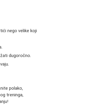
ići nego velike koji
a.
ržati dugoročno.
vaju.
čnite polako,
nog treninga,
anju!