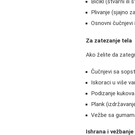
Bicikl (stvarni ili 
Plivanje (sjajno 
Osnovni čučnjevi 
Za zatezanje tela
Ako želite da zateg
Čučnjevi sa sops
Iskoraci u više var
Podizanje kukova 
Plank (izdržavanj
Vežbe sa gumama
Ishrana i vežbanje