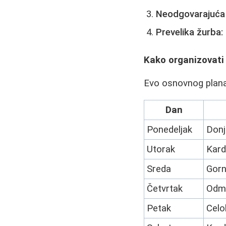
Neodgovarajuća 
Prevelika žurba:
Kako organizovati
Evo osnovnog plana
Dan
Ponedeljak
Donj
Utorak
Kard
Sreda
Gorn
Četvrtak
Odmo
Petak
Celo