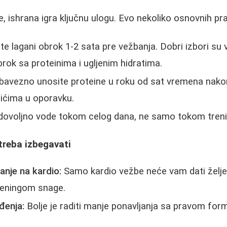
e, ishrana igra ključnu ulogu. Evo nekoliko osnovnih pra
te lagani obrok 1-2 sata pre vežbanja. Dobri izbori su 
obrok sa proteinima i ugljenim hidratima.
avezno unosite proteine u roku od sat vremena nako
šićima u oporavku.
 dovoljno vode tokom celog dana, ne samo tokom treni
treba izbegavati
anje na kardio:
Samo kardio vežbe neće vam dati želje
reningom snage.
đenja:
Bolje je raditi manje ponavljanja sa pravom fo