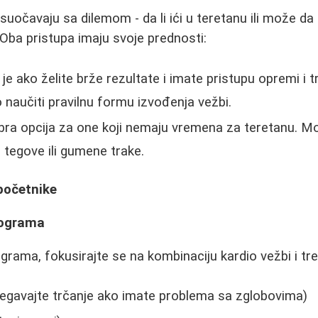
suočavaju sa dilemom - da li ići u teretanu ili može da
 Oba pristupa imaju svoje prednosti:
je ako želite brže rezultate i imate pristupu opremi i 
o naučiti pravilnu formu izvođenja vežbi.
ra opcija za one koji nemaju vremena za teretanu. Mož
 tegove ili gumene trake.
početnike
lograma
ograma, fokusirajte se na kombinaciju kardio vežbi i tr
begavajte trčanje ako imate problema sa zglobovima)