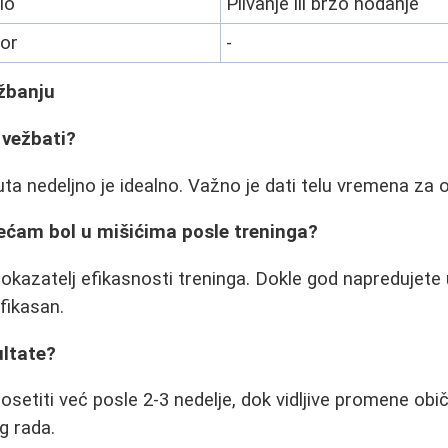
io
Plivanje ili brzo hodanje
or
-
ežbanju
 vežbati?
uta nedeljno je idealno. Važno je dati telu vremena za 
ećam bol u mišićima posle treninga?
pokazatelj efikasnosti treninga. Dokle god napredujete 
 efikasan.
ultate?
setiti već posle 2-3 nedelje, dok vidljive promene obi
g rada.