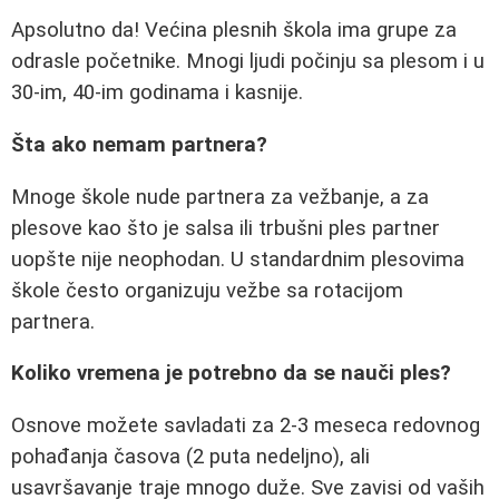
Apsolutno da! Većina plesnih škola ima grupe za
odrasle početnike. Mnogi ljudi počinju sa plesom i u
30-im, 40-im godinama i kasnije.
Šta ako nemam partnera?
Mnoge škole nude partnera za vežbanje, a za
plesove kao što je salsa ili trbušni ples partner
uopšte nije neophodan. U standardnim plesovima
škole često organizuju vežbe sa rotacijom
partnera.
Koliko vremena je potrebno da se nauči ples?
Osnove možete savladati za 2-3 meseca redovnog
pohađanja časova (2 puta nedeljno), ali
usavršavanje traje mnogo duže. Sve zavisi od vaših