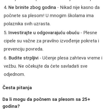
Ne brinite zbog godina
- Nikad nije kasno da
počnete sa plesom! U mnogim školama ima
polaznika svih uzrasta.
Investirajte u odgovarajuću obuću
- Plesne
cipele su važne za pravilno izvođenje pokreta i
prevenciju povreda.
Budite strpljivi
- Učenje plesa zahteva vreme i
vežbu. Ne očekujte da ćete savladati sve
odjednom.
Česta pitanja
Da li mogu da počnem sa plesom sa 25+
godina?