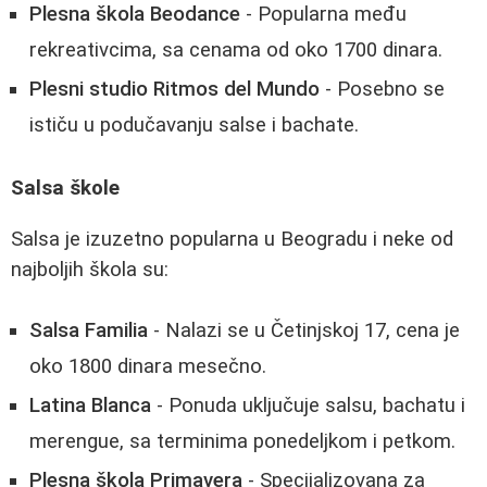
Plesna škola Beodance
- Popularna među
rekreativcima, sa cenama od oko 1700 dinara.
Plesni studio Ritmos del Mundo
- Posebno se
ističu u podučavanju salse i bachate.
Salsa škole
Salsa je izuzetno popularna u Beogradu i neke od
najboljih škola su:
Salsa Familia
- Nalazi se u Četinjskoj 17, cena je
oko 1800 dinara mesečno.
Latina Blanca
- Ponuda uključuje salsu, bachatu i
merengue, sa terminima ponedeljkom i petkom.
Plesna škola Primavera
- Specijalizovana za