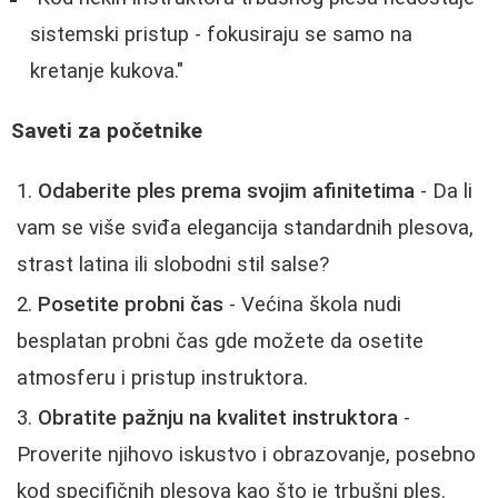
sistemski pristup - fokusiraju se samo na
kretanje kukova."
Saveti za početnike
Odaberite ples prema svojim afinitetima
- Da li
vam se više sviđa elegancija standardnih plesova,
strast latina ili slobodni stil salse?
Posetite probni čas
- Većina škola nudi
besplatan probni čas gde možete da osetite
atmosferu i pristup instruktora.
Obratite pažnju na kvalitet instruktora
-
Proverite njihovo iskustvo i obrazovanje, posebno
kod specifičnih plesova kao što je trbušni ples.