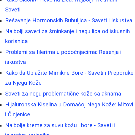
Saveti
Rešavanje Hormonskih Bubuljica - Saveti i Iskustva
Najbolji saveti za šminkanje i negu lica od iskusnih
korisnica
Problemi sa filerima u podočnjacima: Rešenja i
iskustva
Kako da Ublažite Mimikne Bore - Saveti i Preporuke
za Njegu Kože
Saveti za negu problematične kože sa aknama
Hijaluronska Kiselina u Domaćoj Nega Kože: Mitovi
i Činjenice
Najbolje kreme za suvu kožu i bore - Saveti i