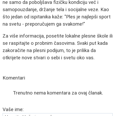
ne samo da poboljšava fizičku kondiciju već i
samopouzdanje, držanje tela i socijalne veze. Kao
što jedan od ispitanika kaže: "Ples je najlepši sport
na svetu - preporučujem ga svakome!"
Za više informacija, posetite lokalne plesne škole ili
se raspitajte o probnim časovima. Svaki put kada
zakoračite na plesni podijum, to je prilika da
otkrijete nove stvari o sebi i svetu oko vas.
Komentari
Trenutno nema komentara za ovaj članak.
Vaše ime: