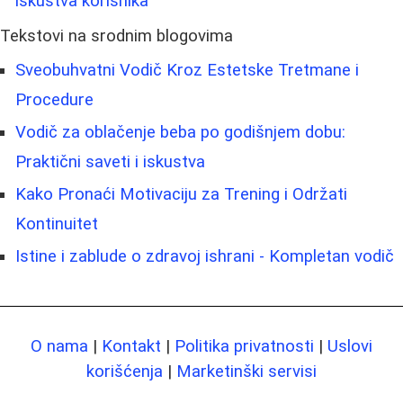
iskustva korisnika
Tekstovi na srodnim blogovima
Sveobuhvatni Vodič Kroz Estetske Tretmane i
Procedure
Vodič za oblačenje beba po godišnjem dobu:
Praktični saveti i iskustva
Kako Pronaći Motivaciju za Trening i Održati
Kontinuitet
Istine i zablude o zdravoj ishrani - Kompletan vodič
O nama
|
Kontakt
|
Politika privatnosti
|
Uslovi
korišćenja
|
Marketinški servisi