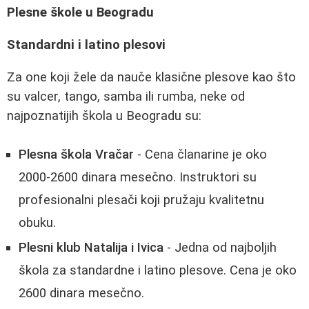
Plesne škole u Beogradu
Standardni i latino plesovi
Za one koji žele da nauče klasične plesove kao što
su valcer, tango, samba ili rumba, neke od
najpoznatijih škola u Beogradu su:
Plesna škola Vračar
- Cena članarine je oko
2000-2600 dinara mesečno. Instruktori su
profesionalni plesači koji pružaju kvalitetnu
obuku.
Plesni klub Natalija i Ivica
- Jedna od najboljih
škola za standardne i latino plesove. Cena je oko
2600 dinara mesečno.