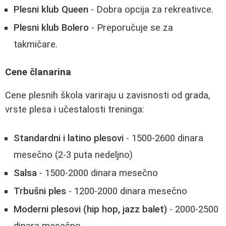
Plesni klub Queen
- Dobra opcija za rekreativce.
Plesni klub Bolero
- Preporučuje se za
takmičare.
Cene članarina
Cene plesnih škola variraju u zavisnosti od grada,
vrste plesa i učestalosti treninga:
Standardni i latino plesovi
- 1500-2600 dinara
mesečno (2-3 puta nedeljno)
Salsa
- 1500-2000 dinara mesečno
Trbušni ples
- 1200-2000 dinara mesečno
Moderni plesovi (hip hop, jazz balet)
- 2000-2500