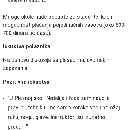
dinara mesečno
Mnoge škole nude popuste za studente, kao i
mogućnost plaćanja pojedinačnih časova (oko 500-
700 dinara po času).
Iskustva polaznika
Na osnovu diskusija sa plesačima, evo neklh
zapažanja:
Pozitivna iskustva
"U Plesnoj školi Natalija i Ivica sam naučila
pravilnu tehniku - ne samo korake već i položaj
ruku, nogu, glave. Instruktori su izuzetno
predani."