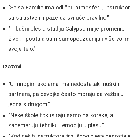
"Salsa Familia ima odličnu atmosferu, instruktori
su strastveni i paze da svi uče pravilno."
"Trbušni ples u studiju Calypso mi je promenio
život - postala sam samopouzdanija i više volim
svoje telo."
Izazovi
"U mnogim školama ima nedostatak muških
partnera, pa devojke često moraju da vežbaju
jedna s drugom."
"Neke škole fokusiraju samo na korake, a
zanemaruju tehniku i emociju u plesu."
"Kod nekih instruktora trbušnog plesa nedostaje