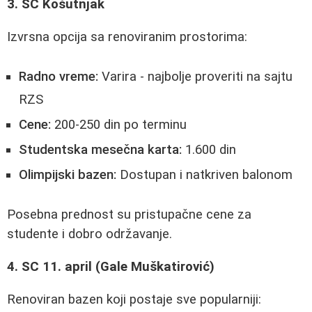
3. SC Košutnjak
Izvrsna opcija sa renoviranim prostorima:
Radno vreme:
Varira - najbolje proveriti na sajtu
RZS
Cene:
200-250 din po terminu
Studentska mesečna karta:
1.600 din
Olimpijski bazen:
Dostupan i natkriven balonom
Posebna prednost su pristupačne cene za
studente i dobro održavanje.
4. SC 11. april (Gale Muškatirović)
Renoviran bazen koji postaje sve popularniji: