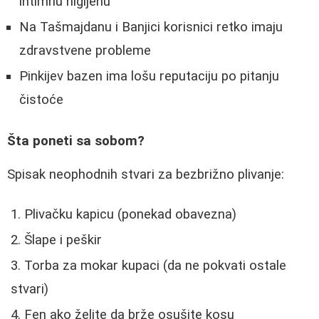
intimnu higijenu
Na Tašmajdanu i Banjici korisnici retko imaju
zdravstvene probleme
Pinkijev bazen ima lošu reputaciju po pitanju
čistoće
Šta poneti sa sobom?
Spisak neophodnih stvari za bezbrižno plivanje:
Plivačku kapicu (ponekad obavezna)
Šlape i peškir
Torba za mokar kupaci (da ne pokvati ostale
stvari)
Fen ako želite da brže osušite kosu