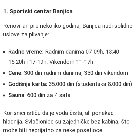
1. Sportski centar Banjica
Renoviran pre nekoliko godina, Banjica nudi solidne
uslove za plivanje:
Radno vreme:
Radnim danima 07-09h, 13:40-
15:20h i 17-19h; Vikendom 11-17h
Cene:
300 din radnim danima, 350 din vikendom
Godišnja karta:
35.000 din (studentska 8.000 din)
Sauna:
600 din za 4 sata
Korisnici ističu da je voda čista, ali ponekad
hladnija. Svlačionice su zajedničke bez kabina, što
može biti neprijatno za neke posetioce.