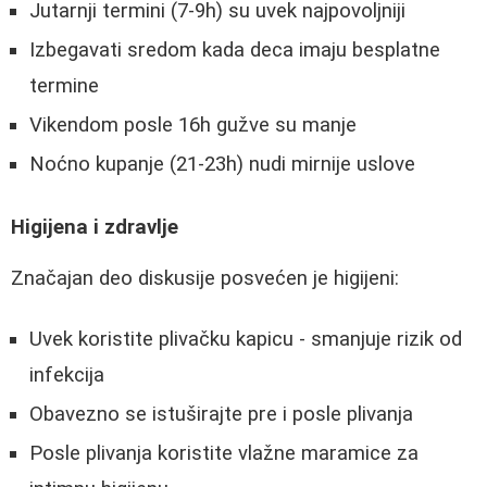
Jutarnji termini (7-9h) su uvek najpovoljniji
Izbegavati sredom kada deca imaju besplatne
termine
Vikendom posle 16h gužve su manje
Noćno kupanje (21-23h) nudi mirnije uslove
Higijena i zdravlje
Značajan deo diskusije posvećen je higijeni:
Uvek koristite plivačku kapicu - smanjuje rizik od
infekcija
Obavezno se istuširajte pre i posle plivanja
Posle plivanja koristite vlažne maramice za