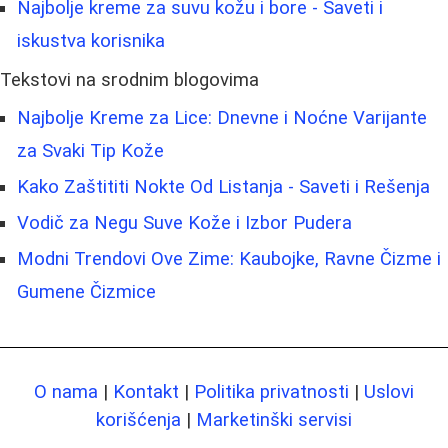
Najbolje kreme za suvu kožu i bore - Saveti i
iskustva korisnika
Tekstovi na srodnim blogovima
Najbolje Kreme za Lice: Dnevne i Noćne Varijante
za Svaki Tip Kože
Kako Zaštititi Nokte Od Listanja - Saveti i Rešenja
Vodič za Negu Suve Kože i Izbor Pudera
Modni Trendovi Ove Zime: Kaubojke, Ravne Čizme i
Gumene Čizmice
O nama
|
Kontakt
|
Politika privatnosti
|
Uslovi
korišćenja
|
Marketinški servisi