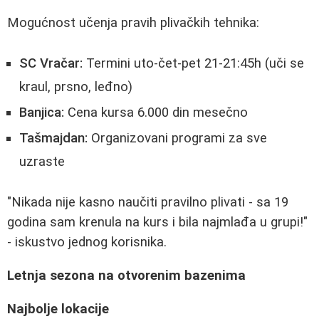
Mogućnost učenja pravih plivačkih tehnika:
SC Vračar:
Termini uto-čet-pet 21-21:45h (uči se
kraul, prsno, leđno)
Banjica:
Cena kursa 6.000 din mesečno
Tašmajdan:
Organizovani programi za sve
uzraste
"Nikada nije kasno naučiti pravilno plivati - sa 19
godina sam krenula na kurs i bila najmlađa u grupi!"
- iskustvo jednog korisnika.
Letnja sezona na otvorenim bazenima
Najbolje lokacije