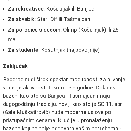
Za rekreativce:
Košutnjak ili Banjica
Za akvabik:
Stari Dif ili Tašmajdan
Za porodice s decom:
Olimp (Košutnjak) ili 25.
maj
Za studente:
Košutnjak (najpovoljnije)
Zaključak
Beograd nudi širok spektar mogućnosti za plivanje i
vodenje aktivnosti tokom cele godine. Dok neki
bazeni kao što su Banjica i Tašmajdan imaju
dugogodišnju tradiciju, noviji kao što je SC 11. april
(Gale Muškatirović) nude moderne uslove po
pristupačnim cenama. Ključ je u pronalaženju
bazena koji najbolje odgovara vašim potrebama -