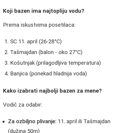
Koji bazen ima najtopliju vodu?
Prema iskustvima posetilaca:
SC 11. april (26-28°C)
Tašmajdan (balon - oko 27°C)
Košutnjak (prilagodljiva temperatura)
Banjica (ponekad hladnija voda)
Kako izabrati najbolji bazen za mene?
Vodič za odabir:
Za ozbiljno plivanje:
11. april ili Tašmajdan
(dužina 50m)