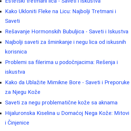
Estetski tretmani lica - Saveti i iskustva
Kako Ukloniti Fleke na Licu: Najbolji Tretmani i
Saveti
Rešavanje Hormonskih Bubuljica - Saveti i Iskustva
Najbolji saveti za šminkanje i negu lica od iskusnih
korisnica
Problemi sa filerima u podočnjacima: Rešenja i
iskustva
Kako da Ublažite Mimikne Bore - Saveti i Preporuke
za Njegu Kože
Saveti za negu problematične kože sa aknama
Hijaluronska Kiselina u Domaćoj Nega Kože: Mitovi
i Činjenice