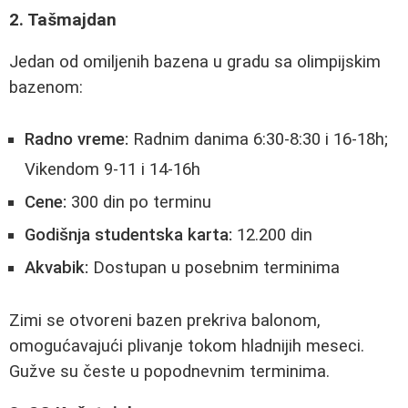
2. Tašmajdan
Jedan od omiljenih bazena u gradu sa olimpijskim
bazenom:
Radno vreme:
Radnim danima 6:30-8:30 i 16-18h;
Vikendom 9-11 i 14-16h
Cene:
300 din po terminu
Godišnja studentska karta:
12.200 din
Akvabik:
Dostupan u posebnim terminima
Zimi se otvoreni bazen prekriva balonom,
omogućavajući plivanje tokom hladnijih meseci.
Gužve su česte u popodnevnim terminima.