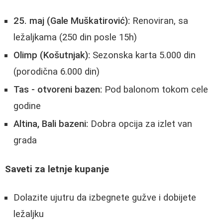
25. maj (Gale Muškatirović):
Renoviran, sa
ležaljkama (250 din posle 15h)
Olimp (Košutnjak):
Sezonska karta 5.000 din
(porodična 6.000 din)
Tas - otvoreni bazen:
Pod balonom tokom cele
godine
Altina, Bali bazeni:
Dobra opcija za izlet van
grada
Saveti za letnje kupanje
Dolazite ujutru da izbegnete gužve i dobijete
ležaljku