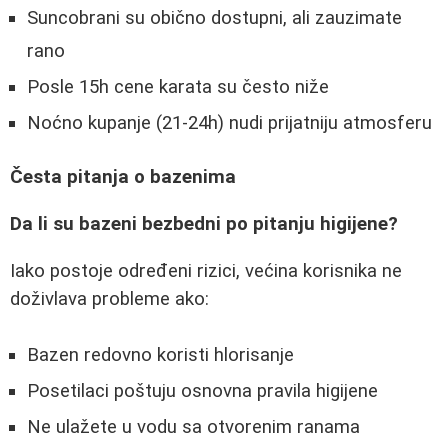
Suncobrani su obično dostupni, ali zauzimate
rano
Posle 15h cene karata su često niže
Noćno kupanje (21-24h) nudi prijatniju atmosferu
Česta pitanja o bazenima
Da li su bazeni bezbedni po pitanju higijene?
Iako postoje određeni rizici, većina korisnika ne
doživlava probleme ako:
Bazen redovno koristi hlorisanje
Posetilaci poštuju osnovna pravila higijene
Ne ulažete u vodu sa otvorenim ranama