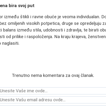
ena bira svoj put
or između štikli i ravne obuće je veoma individualan. 
bez omiljenih visokih potpetica, druge se opredeljuju 
 balans između stila, udobnosti i zdravlja, te birati o
i od prilike i raspoloženja. Na kraju krajeva, ženstven
 naglasiti.
Trenutno nema komentara za ovaj članak.