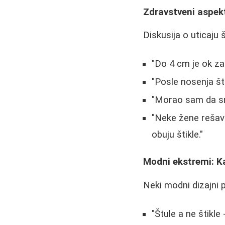
Zdravstveni aspekt
Diskusija o uticaju š
"Do 4 cm je ok za 
"Posle nosenja št
"Morao sam da sma
"Neke žene rešava
obuju štikle."
Modni ekstremi: Ka
Neki modni dizajni 
"Štule a ne štikle 