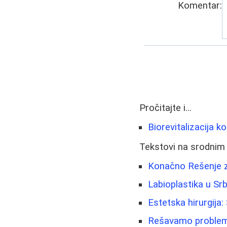
Komentar:
Pročitajte i...
Biorevitalizacija k
Tekstovi na srodnim
Konačno Rešenje za
Labioplastika u Srbi
Estetska hirurgija
Rešavamo probleme 