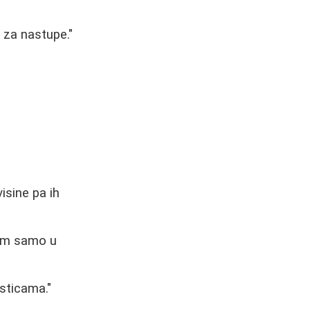
 za nastupe."
isine pa ih
sim samo u
sticama."