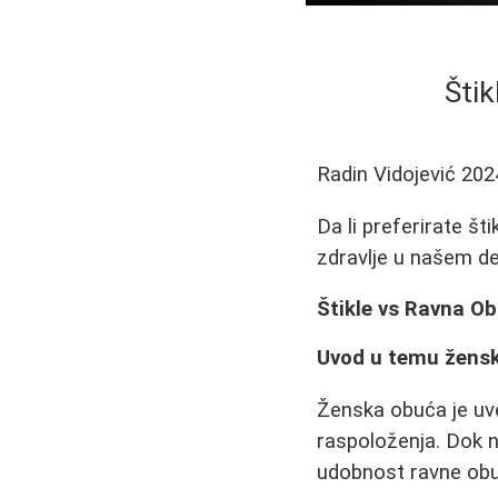
Štik
Radin Vidojević
202
Da li preferirate šti
zdravlje u našem de
Štikle vs Ravna Ob
Uvod u temu žens
Ženska obuća je uvek
raspoloženja. Dok n
udobnost ravne obuć