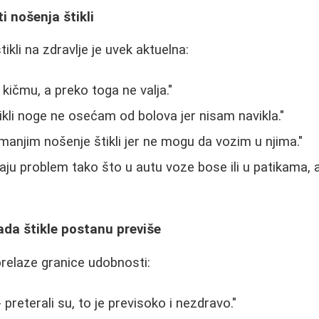
i nošenja štikli
tikli na zdravlje je uvek aktuelna:
kičmu, a preko toga ne valja."
ikli noge ne osećam od bolova jer nisam navikla."
njim nošenje štikli jer ne mogu da vozim u njima."
ju problem tako što u autu voze bose ili u patikama, 
da štikle postanu previše
prelaze granice udobnosti:
- preterali su, to je previsoko i nezdravo."