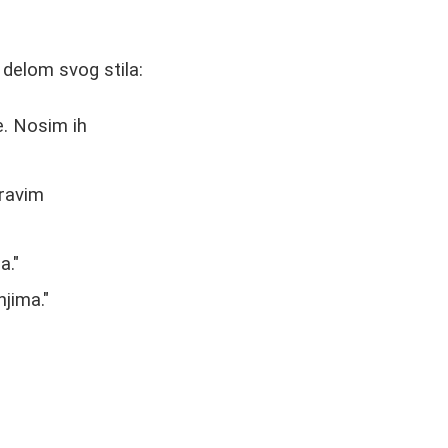
delom svog stila:
e. Nosim ih
pravim
a."
jima."