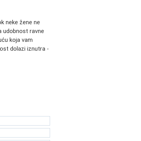
Dok neke žene ne
za udobnost ravne
buću koja vam
ost dolazi iznutra -