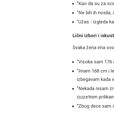
"Kao da su za sce
"Ne bih ih nosila
"Užas - izgleda ka
Lični izbori i iskus
Svaka žena ima svoj
"Visoka sam 176 c
"Imam 168 cm i le
izbegavam kada i
"Nekada nisam zn
izuzetnim prilikam
"Zbog dece sam s