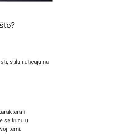
ašto?
ti, stilu i uticaju na
karaktera i
ge se kunu u
voj temi.