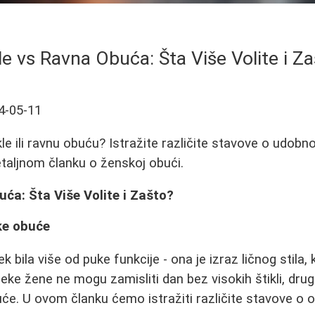
le vs Ravna Obuća: Šta Više Volite i Z
4-05-11
kle ili ravnu obuću? Istražite različite stavove o udobnos
taljnom članku o ženskoj obući.
uća: Šta Više Volite i Zašto?
ke obuće
 bila više od puke funkcije - ona je izraz ličnog stila, 
eke žene ne mogu zamisliti dan bez visokih štikli, dru
e. U ovom članku ćemo istražiti različite stavove o o