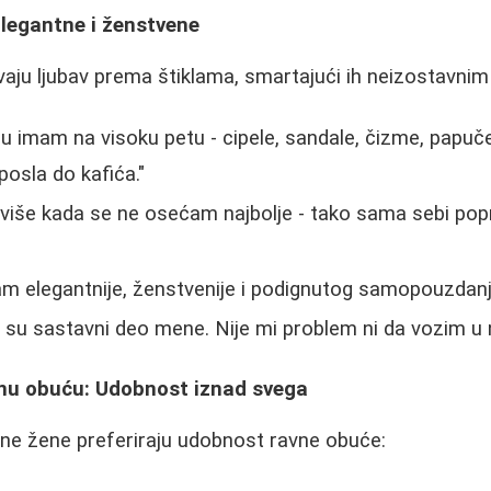
: Elegantne i ženstvene
ju ljubav prema štiklama, smartajući ih neizostavnim 
 imam na visoku petu - cipele, sandale, čizme, papuč
osla do kafića."
jviše kada se ne osećam najbolje - tako sama sebi po
m elegantnije, ženstvenije i podignutog samopouzdanj
 su sastavni deo mene. Nije mi problem ni da vozim u n
avnu obuću: Udobnost iznad svega
jne žene preferiraju udobnost ravne obuće: