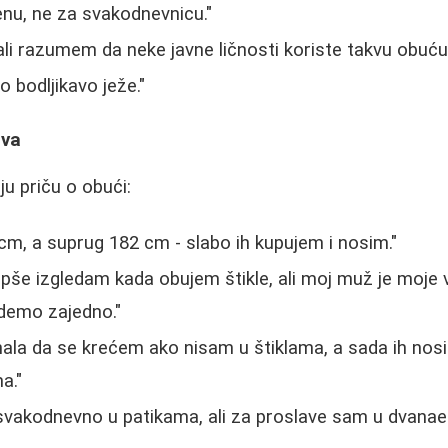
nu, ne za svakodnevnicu."
, ali razumem da neke javne ličnosti koriste takvu obuću
o bodljikavo ježe."
tva
u priču o obući:
m, a suprug 182 cm - slabo ih kupujem i nosim."
pše izgledam kada obujem štikle, ali moj muž je moje v
demo zajedno."
ala da se krećem ako nisam u štiklama, a sada ih no
a."
vakodnevno u patikama, ali za proslave sam u dvanae