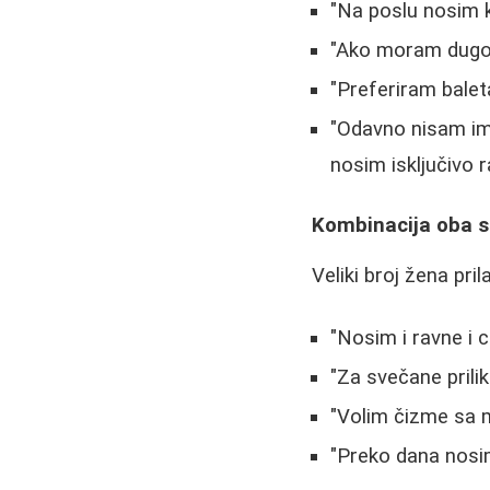
"Na poslu nosim k
"Ako moram dugo 
"Preferiram balet
"Odavno nisam im
nosim isključivo 
Kombinacija oba st
Veliki broj žena pri
"Nosim i ravne i c
"Za svečane prili
"Volim čizme sa ma
"Preko dana nosim