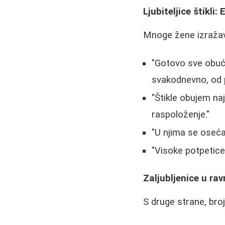
Ljubiteljice štikli
Mnoge žene izražava
"Gotovo sve obuću
svakodnevno, od p
"Štikle obujem na
raspoloženje."
"U njima se oseća
"Visoke potpetice
Zaljubljenice u r
S druge strane, bro