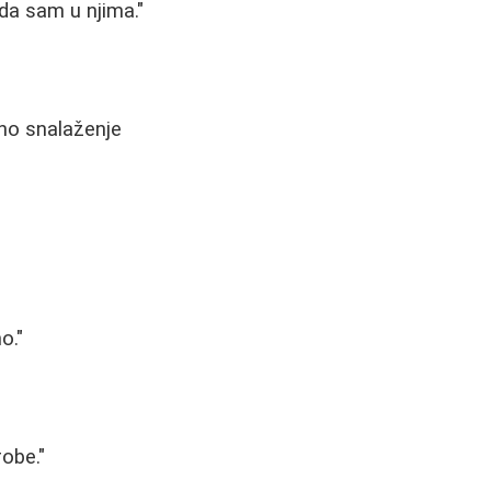
da sam u njima."
no snalaženje
o."
robe."