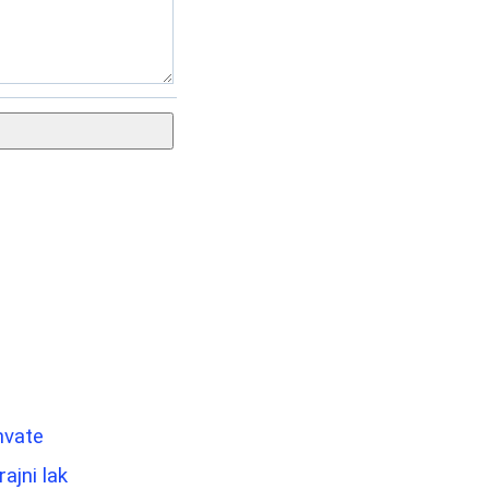
hvate
ajni lak