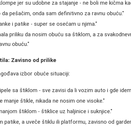
lompe jer su udobne za stajanje - ne boli me kičma ka
da pešačim, onda sam definitivno za ravnu obuću."
anke i patike - super se osećam u njima."
ala priliku da nosim obuću sa štiklom, a za svakodnev
ravnu obuću."
ila: Zavisno od prilike
lagođava izbor obuće situaciji:
ipele sa štiklom - sve zavisi da li vozim auto i gde idem
ke manje štikle, nikada ne nosim one visoke."
njom štiklom - štiklice uz haljinice i suknjice."
 patike, a uveče štiklu ili platformu, zavisno od garde