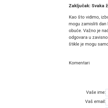
Zaključak: Svaka ž
Kao što vidimo, izb
mogu zamisliti dan 
obuće. Važno je naći
odgovara u zavisnost
štikle je mogu samo
Komentari
Vaše ime:
Vaš email: