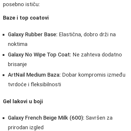
posebno ističu:
Baze i top coatovi
Galaxy Rubber Base:
Elastična, dobro drži na
noktima
Galaxy No Wipe Top Coat:
Ne zahteva dodatno
brisanje
ArtNail Medium Baza:
Dobar kompromis između
tvrdoće i fleksibilnosti
Gel lakovi u boji
Galaxy French Beige Milk (600):
Savršen za
prirodan izgled