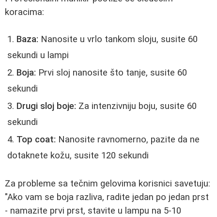
koracima:
Baza:
Nanosite u vrlo tankom sloju, susite 60
sekundi u lampi
Boja:
Prvi sloj nanosite što tanje, susite 60
sekundi
Drugi sloj boje:
Za intenzivniju boju, susite 60
sekundi
Top coat:
Nanosite ravnomerno, pazite da ne
dotaknete kožu, susite 120 sekundi
Za probleme sa tečnim gelovima korisnici savetuju:
"Ako vam se boja razliva, radite jedan po jedan prst
- namazite prvi prst, stavite u lampu na 5-10