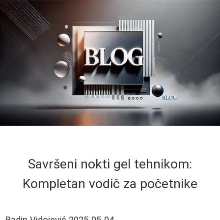
Savršeni nokti gel tehnikom:
Kompletan vodič za početnike
Radin Vidojević
2025-05-04