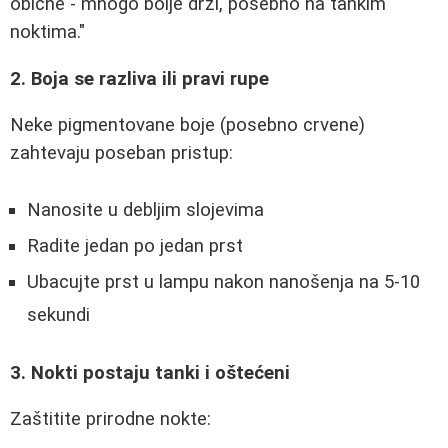
obične - mnogo bolje drži, posebno na tankim
noktima."
2. Boja se razliva ili pravi rupe
Neke pigmentovane boje (posebno crvene)
zahtevaju poseban pristup:
Nanosite u debljim slojevima
Radite jedan po jedan prst
Ubacujte prst u lampu nakon nanošenja na 5-10
sekundi
3. Nokti postaju tanki i oštećeni
Zaštitite prirodne nokte: