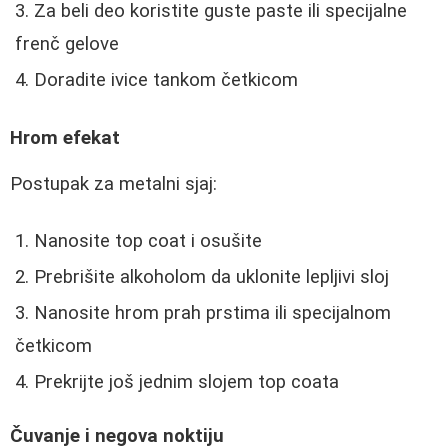
Za beli deo koristite guste paste ili specijalne
frenč gelove
Doradite ivice tankom četkicom
Hrom efekat
Postupak za metalni sjaj:
Nanosite top coat i osušite
Prebrišite alkoholom da uklonite lepljivi sloj
Nanosite hrom prah prstima ili specijalnom
četkicom
Prekrijte još jednim slojem top coata
Čuvanje i negova noktiju