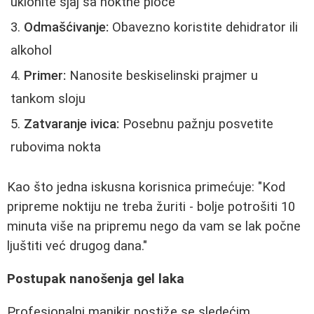
uklonite sjaj sa noktne ploče
Odmašćivanje:
Obavezno koristite dehidrator ili
alkohol
Primer:
Nanosite beskiselinski prajmer u
tankom sloju
Zatvaranje ivica:
Posebnu pažnju posvetite
rubovima nokta
Kao što jedna iskusna korisnica primećuje: "Kod
pripreme noktiju ne treba žuriti - bolje potrošiti 10
minuta više na pripremu nego da vam se lak počne
ljuštiti već drugog dana."
Postupak nanošenja gel laka
Profesionalni manikir postiže se sledećim