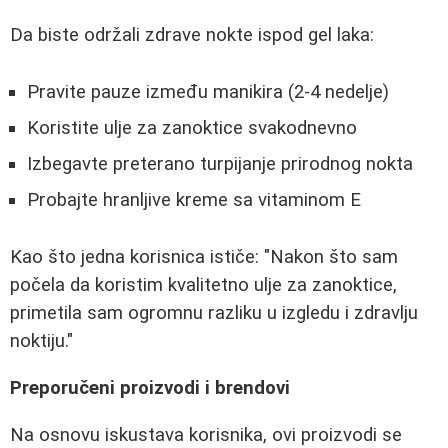
Da biste održali zdrave nokte ispod gel laka:
Pravite pauze između manikira (2-4 nedelje)
Koristite ulje za zanoktice svakodnevno
Izbegavte preterano turpijanje prirodnog nokta
Probajte hranljive kreme sa vitaminom E
Kao što jedna korisnica ističe: "Nakon što sam
počela da koristim kvalitetno ulje za zanoktice,
primetila sam ogromnu razliku u izgledu i zdravlju
noktiju."
Preporučeni proizvodi i brendovi
Na osnovu iskustava korisnika, ovi proizvodi se