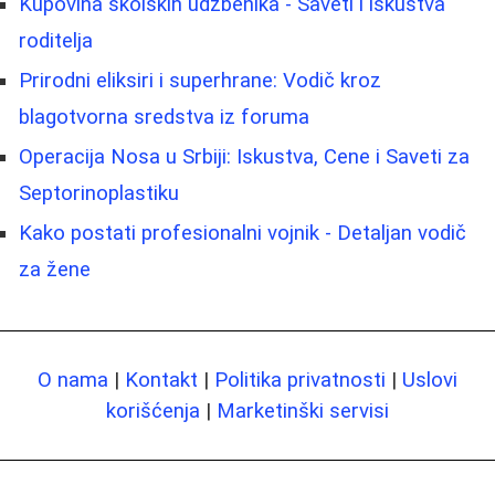
Kupovina školskih udžbenika - Saveti i iskustva
roditelja
Prirodni eliksiri i superhrane: Vodič kroz
blagotvorna sredstva iz foruma
Operacija Nosa u Srbiji: Iskustva, Cene i Saveti za
Septorinoplastiku
Kako postati profesionalni vojnik - Detaljan vodič
za žene
O nama
|
Kontakt
|
Politika privatnosti
|
Uslovi
korišćenja
|
Marketinški servisi