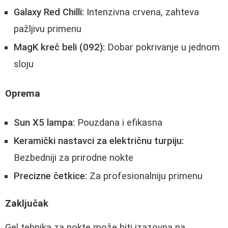
Galaxy Red Chilli:
Intenzivna crvena, zahteva
pažljivu primenu
MagK kreč beli (092):
Dobar pokrivanje u jednom
sloju
Oprema
Sun X5 lampa:
Pouzdana i efikasna
Keramički nastavci za električnu turpiju:
Bezbedniji za prirodne nokte
Precizne četkice:
Za profesionalniju primenu
Zaključak
Gel tehnika za nokte može biti izazovna na