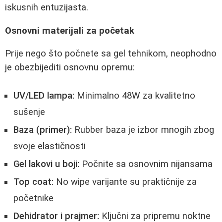
iskusnih entuzijasta.
Osnovni materijali za početak
Prije nego što počnete sa gel tehnikom, neophodno
je obezbijediti osnovnu opremu:
UV/LED lampa:
Minimalno 48W za kvalitetno
sušenje
Baza (primer):
Rubber baza je izbor mnogih zbog
svoje elastičnosti
Gel lakovi u boji:
Počnite sa osnovnim nijansama
Top coat:
No wipe varijante su praktičnije za
početnike
Dehidrator i prajmer:
Ključni za pripremu noktne