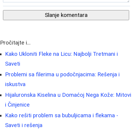
Slanje komentara
Pročitajte i...
Kako Ukloniti Fleke na Licu: Najbolji Tretmani i
Saveti
Problemi sa filerima u podočnjacima: Rešenja i
iskustva
Hijaluronska Kiselina u Domaćoj Nega Kože: Mitovi
i Činjenice
Kako rešiti problem sa bubuljicama i flekama -
Saveti i rešenja