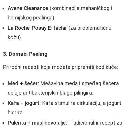
Avene Cleanance
(kombinacija mehaničkog i
hemijskog pealinga)
La Roche-Posay Effaclar
(za problematičnu
kožu)
3. Domaći Peeling
Prirodni recepti koje možete pripremiti kod kuće:
Med + šećer:
Mešavina meda i smeđeg šećera
deluje antibakterijski i blago pilingira.
Kafa + jogurt:
Kafa stimulira cirkulaciju, a jogurt
hidrira.
Palenta + maslinovo ulje:
Tradicionalni recept za