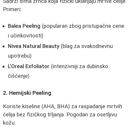
Sadrži sitna zrnca koja fizički uklanjaju mrtve ćelije.
Primeri:
Balea Peeling
(popularan zbog pristupačne cene
i učinkovitosti)
Nivea Natural Beauty
(blag za svakodnevnu
upotrebu)
L'Oreal Exfoliator
(intenzivniji za dubinsko
čišćenje)
2. Hemijski Peeling
Koriste kiseline (AHA, BHA) za raspadanje mrtvih
ćelija bez fizičkog trljanja. Pogodan za osetljivu
kožu.