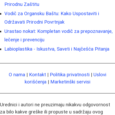
Prirodnu Zaštitu
Vodič za Organsku Baštu: Kako Uspostaviti i
Održavati Prirodni Povrtnjak
Urastao nokat: Kompletan vodič za prepoznavanje,
lečenje i prevenciju
Labioplastika - Iskustva, Saveti i Najčešća Pitanja
O nama
|
Kontakt
|
Politika privatnosti
|
Uslovi
korišćenja
|
Marketinški servisi
Urednici i autori ne preuzimaju nikakvu odgovornost
za bilo kakve greške ili propuste u sadržaju ovog