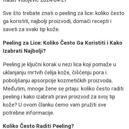
Sve što trebate znati o peeling za lice: koliko često
ga koristiti, najbolji proizvodi, domaći recepti i
saveti za svaki tip kože.
Peeling za Lice: Koliko Često Ga Koristiti i Kako
Izabrati Najbolji?
Peeling je ključni korak u nezi lica koji pomaže u
uklanjanju mrtvih ćelija kože, čišćenju pora i
poboljšanju apsorpcije kozmetičkih proizvoda.
Međutim, mnoge žene se pitaju: koliko često raditi
peeling i kako izabrati pravi proizvod za svoj tip
kože? U ovom članku ćemo vam pružiti sve
potrebne informacije.
Koliko Često Raditi Peeling?