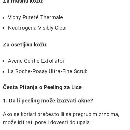
Za masnu kožu:
Vichy Pureté Thermale
Neutrogena Visibly Clear
Za osetljivu kožu:
Avene Gentle Exfoliator
La Roche-Posay Ultra-Fine Scrub
Česta Pitanja o Peeling za Lice
1. Da li peeling može izazvati akne?
Ako se koristi prečesto ili sa pregrubim zrncima,
može iritirati pore i dovesti do upala.