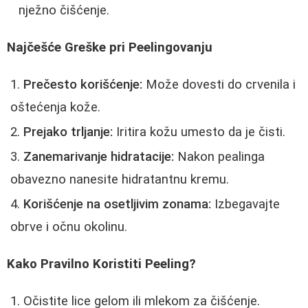
nježno čišćenje.
Najčešće Greške pri Peelingovanju
Prečesto korišćenje:
Može dovesti do crvenila i
oštećenja kože.
Prejako trljanje:
Iritira kožu umesto da je čisti.
Zanemarivanje hidratacije:
Nakon pealinga
obavezno nanesite hidratantnu kremu.
Korišćenje na osetljivim zonama:
Izbegavajte
obrve i očnu okolinu.
Kako Pravilno Koristiti Peeling?
Očistite lice gelom ili mlekom za čišćenje.