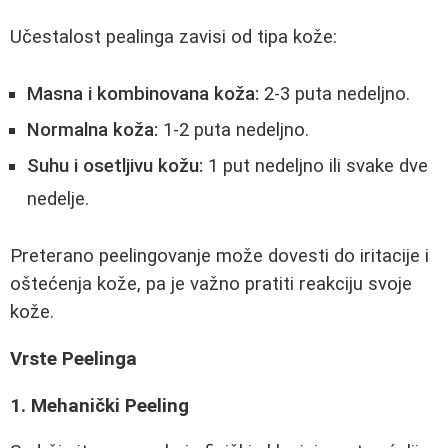
Učestalost pealinga zavisi od tipa kože:
Masna i kombinovana koža:
2-3 puta nedeljno.
Normalna koža:
1-2 puta nedeljno.
Suhu i osetljivu kožu:
1 put nedeljno ili svake dve
nedelje.
Preterano peelingovanje može dovesti do iritacije i
oštećenja kože, pa je važno pratiti reakciju svoje
kože.
Vrste Peelinga
1. Mehanički Peeling