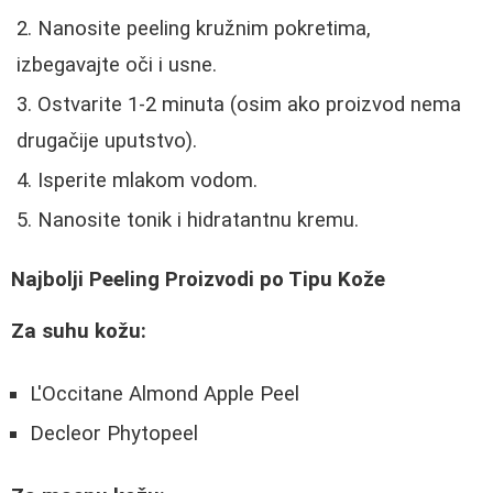
Nanosite peeling kružnim pokretima,
izbegavajte oči i usne.
Ostvarite 1-2 minuta (osim ako proizvod nema
drugačije uputstvo).
Isperite mlakom vodom.
Nanosite tonik i hidratantnu kremu.
Najbolji Peeling Proizvodi po Tipu Kože
Za suhu kožu:
L'Occitane Almond Apple Peel
Decleor Phytopeel