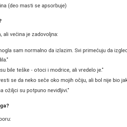
odina (deo masti se apsorbuje)
?
, ali većina je zadovoljna:
mogla sam normalno da izlazim. Svi primećuju da izgle
la."
u bile teške - otoci i modrice, ali vredelo je."
esti se da neko seče oko mojih očiju, ali bol nije bio jak
 ožiljci su potpuno nevidljivi."
rga?
zboru: