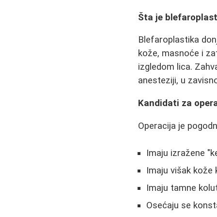
Šta je blefaroplas
Blefaroplastika donj
kože, masnoće i zat
izgledom lica. Zahva
anesteziji, u zavisn
Kandidati za opera
Operacija je pogodn
Imaju izražene "k
Imaju višak kože 
Imaju tamne kolut
Osećaju se konsta