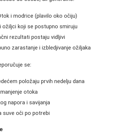
tok i modrice (plavilo oko očiju)
vi ožiljci koji se postupno smiruju
i rezultati postaju vidljivi
uno zarastanje i izbledjivanje ožiljaka
eporučuje se:
edećem položaju prvih nedelju dana
smanjenje otoka
kog napora i savijanja
a suve oči po potrebi
je