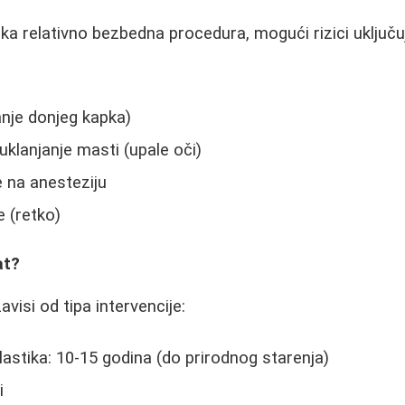
ika relativno bezbedna procedura, mogući rizici uključu
a
nje donjeg kapka)
uklanjanje masti (upale oči)
e na anesteziju
e (retko)
at?
avisi od tipa intervencije:
lastika: 10-15 godina (do prirodnog starenja)
i