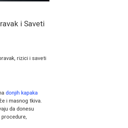
avak i Saveti
avak, rizici i saveti
ima
donjih kapaka
že i masnog tkiva.
vaju da donesu
 procedure,