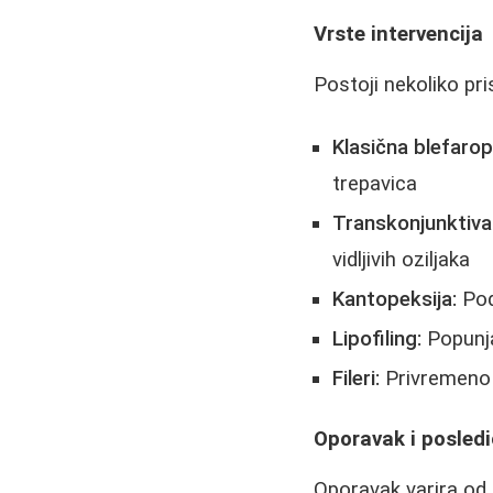
Vrste intervencija
Postoji nekoliko pr
Klasična blefarop
trepavica
Transkonjunktival
vidljivih oziljaka
Kantopeksija:
Pod
Lipofiling:
Popunja
Fileri:
Privremeno 
Oporavak i posled
Oporavak varira od 