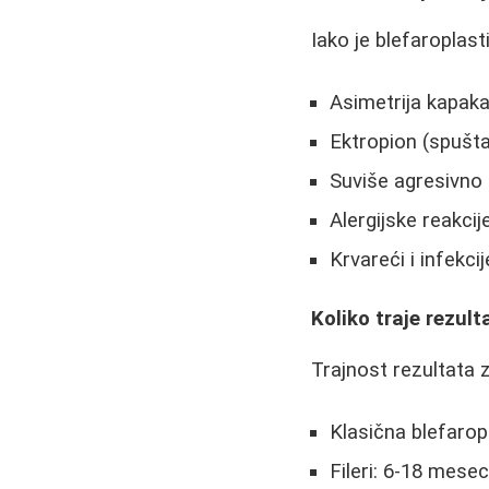
Iako je blefaroplast
Asimetrija kapak
Ektropion (spušta
Suviše agresivno 
Alergijske reakcij
Krvareći i infekcij
Koliko traje rezult
Trajnost rezultata z
Klasična blefarop
Fileri: 6-18 mesec