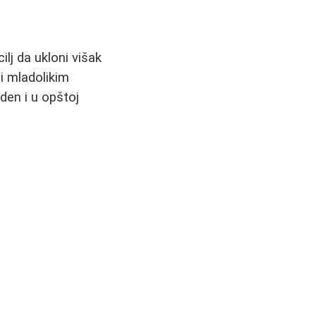
lj da ukloni višak
i mladolikim
eden i u opštoj