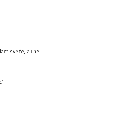
dam sveže, ali ne
."