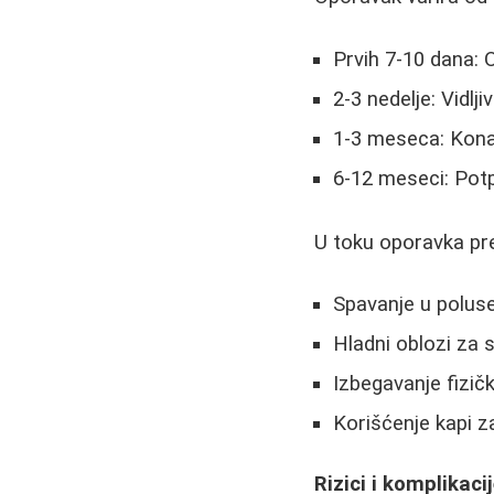
Prvih 7-10 dana: O
2-3 nedelje: Vidlji
1-3 meseca: Konačn
6-12 meseci: Potp
U toku oporavka pr
Spavanje u polus
Hladni oblozi za 
Izbegavanje fizič
Korišćenje kapi z
Rizici i komplikaci