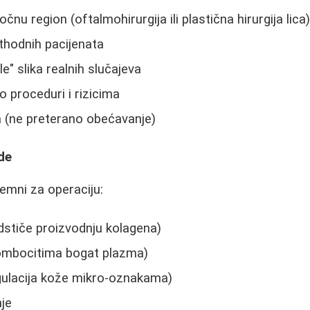
očnu region (oftalmohirurgija ili plastična hirurgija lica
thodnih pacijenata
le" slika realnih slučajeva
 proceduri i rizicima
a (ne preterano obećavanje)
de
remni za operaciju:
dstiče proizvodnju kolagena)
ombocitima bogat plazma)
ulacija kože mikro-oznakama)
je