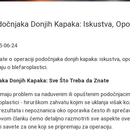
dočnjaka Donjih Kapaka: Iskustva, Opor
5-06-24
te o operaciji podočnjaka donjih kapaka: iskustva, opor
aju o blefaroplastici.
aka Donjih Kapaka: Sve Što Treba da Znate
maju problem sa naduvenim ili opuštenim podočnjac
oplastici - hirurškom zahvatu kojim se uklanja višak ko
rezultata i nepoznanica oko oporavka često ih spreča
ovom članku ćemo detaljno razmotriti sve aspekte ove
i savete za one koji se pripremaju za operaciju.