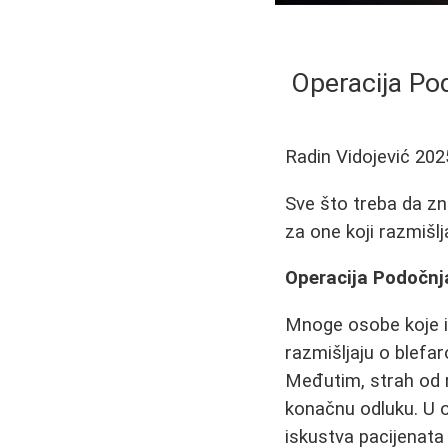
Operacija Po
Radin Vidojević
202
Sve što treba da zna
za one koji razmišlj
Operacija Podočnj
Mnoge osobe koje i
razmišljaju o blefar
Međutim, strah od 
konačnu odluku. U 
iskustva pacijenata 