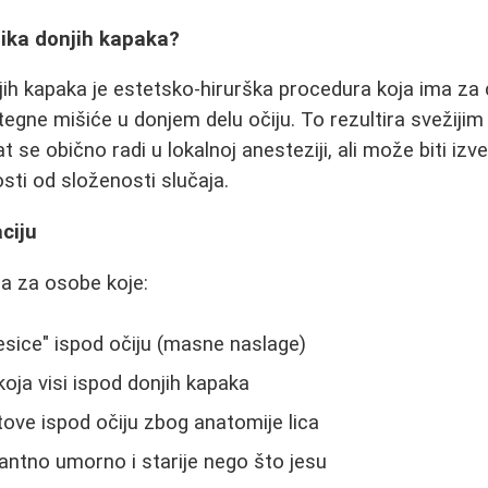
tika donjih kapaka?
ih kapaka je estetsko-hirurška procedura koja ima za ci
egne mišiće u donjem delu očiju. To rezultira svežijim 
t se obično radi u lokalnoj anesteziji, ali može biti izv
osti od složenosti slučaja.
ciju
a za osobe koje:
esice" ispod očiju (masne naslage)
koja visi ispod donjih kapaka
ove ispod očiju zbog anatomije lica
ntno umorno i starije nego što jesu