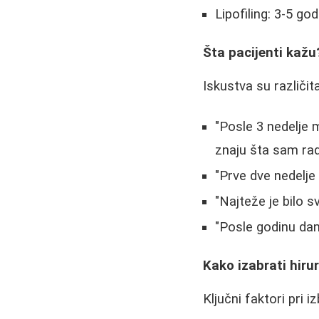
Lipofiling: 3-5 g
Šta pacijenti kažu
Iskustva su različita
"Posle 3 nedelje 
znaju šta sam radi
"Prve dve nedelje s
"Najteže je bilo sv
"Posle godinu dana
Kako izabrati hiru
Ključni faktori pri i