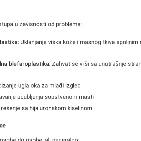
istupa u zavisnosti od problema:
lastika:
Uklanjanje viška kože i masnog tkiva spoljnim
na blefaroplastika:
Zahvat se vrši sa unutrašnje stra
izanje ugla oka za mlađi izgled
vanje udubljenja sopstvenom masti
rešenje sa hijaluronskom kiselinom
ice
osobe do osobe, ali generalno: