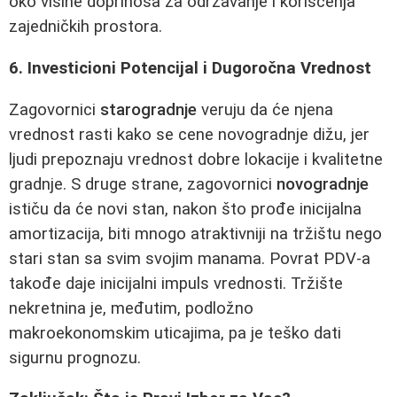
oko visine doprinosa za održavanje i korišćenja
zajedničkih prostora.
6. Investicioni Potencijal i Dugoročna Vrednost
Zagovornici
starogradnje
veruju da će njena
vrednost rasti kako se cene novogradnje dižu, jer
ljudi prepoznaju vrednost dobre lokacije i kvalitetne
gradnje. S druge strane, zagovornici
novogradnje
ističu da će novi stan, nakon što prođe inicijalna
amortizacija, biti mnogo atraktivniji na tržištu nego
stari stan sa svim svojim manama. Povrat PDV-a
takođe daje inicijalni impuls vrednosti. Tržište
nekretnina je, međutim, podložno
makroekonomskim uticajima, pa je teško dati
sigurnu prognozu.