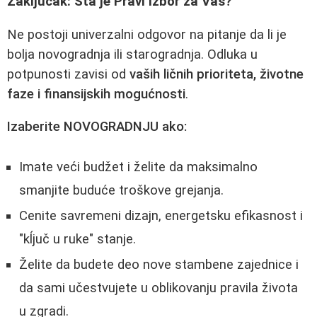
Zaključak: Šta je Pravi Izbor za Vas?
Ne postoji univerzalni odgovor na pitanje da li je
bolja novogradnja ili starogradnja. Odluka u
potpunosti zavisi od
vaših ličnih prioriteta, životne
faze i finansijskih mogućnosti
.
Izaberite NOVOGRADNJU ako:
Imate veći budžet i želite da maksimalno
smanjite buduće troškove grejanja.
Cenite savremeni dizajn, energetsku efikasnost i
"kĺjuč u ruke" stanje.
Želite da budete deo nove stambene zajednice i
da sami učestvujete u oblikovanju pravila života
u zgradi.