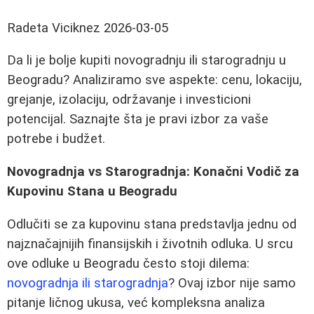
Radeta Viciknez
2026-03-05
Da li je bolje kupiti novogradnju ili starogradnju u
Beogradu? Analiziramo sve aspekte: cenu, lokaciju,
grejanje, izolaciju, održavanje i investicioni
potencijal. Saznajte šta je pravi izbor za vaše
potrebe i budžet.
Novogradnja vs Starogradnja: Konačni Vodič za
Kupovinu Stana u Beogradu
Odlučiti se za kupovinu stana predstavlja jednu od
najznačajnijih finansijskih i životnih odluka. U srcu
ove odluke u Beogradu često stoji dilema:
novogradnja ili starogradnja
? Ovaj izbor nije samo
pitanje ličnog ukusa, već kompleksna analiza