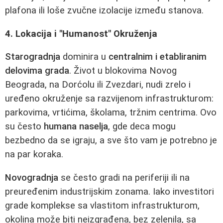
plafona ili loše zvučne izolacije između stanova.
4. Lokacija i "Humanost" Okruženja
Starogradnja
dominira u
centralnim i etabliranim
delovima grada
. Život u blokovima Novog
Beograda, na Dorćolu ili Zvezdari, nudi zrelo i
uređeno okruženje sa razvijenom infrastrukturom:
parkovima, vrtićima, školama, tržnim centrima. Ovo
su često
humana naselja
, gde deca mogu
bezbedno da se igraju, a sve što vam je potrebno je
na par koraka.
Novogradnja
se često gradi na periferiji ili na
preuređenim industrijskim zonama. Iako investitori
grade komplekse sa vlastitom infrastrukturom,
okolina može biti neizgrađena, bez zelenila, sa