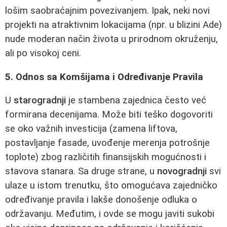
lošim saobraćajnim povezivanjem. Ipak, neki novi
projekti na atraktivnim lokacijama (npr. u blizini Ade)
nude moderan način života u prirodnom okruženju,
ali po visokoj ceni.
5. Odnos sa Komšijama i Određivanje Pravila
U
starogradnji
je stambena zajednica često već
formirana decenijama. Može biti teško dogovoriti
se oko važnih investicija (zamena liftova,
postavljanje fasade, uvođenje merenja potrošnje
toplote) zbog različitih finansijskih mogućnosti i
stavova stanara. Sa druge strane, u
novogradnji
svi
ulaze u istom trenutku, što omogućava zajedničko
određivanje pravila i lakše donošenje odluka o
održavanju. Međutim, i ovde se mogu javiti sukobi