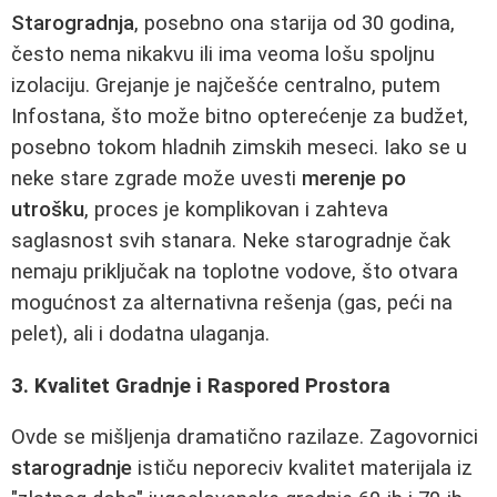
Starogradnja
, posebno ona starija od 30 godina,
često nema nikakvu ili ima veoma lošu spoljnu
izolaciju. Grejanje je najčešće centralno, putem
Infostana, što može bitno opterećenje za budžet,
posebno tokom hladnih zimskih meseci. Iako se u
neke stare zgrade može uvesti
merenje po
utrošku
, proces je komplikovan i zahteva
saglasnost svih stanara. Neke starogradnje čak
nemaju priključak na toplotne vodove, što otvara
mogućnost za alternativna rešenja (gas, peći na
pelet), ali i dodatna ulaganja.
3. Kvalitet Gradnje i Raspored Prostora
Ovde se mišljenja dramatično razilaze. Zagovornici
starogradnje
ističu neporeciv kvalitet materijala iz