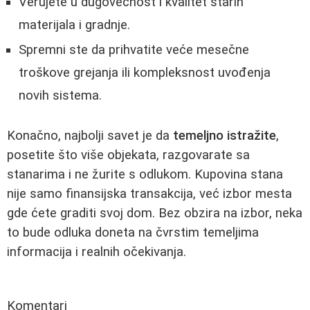
Verujete u dugovečnost i kvalitet starih
materijala i gradnje.
Spremni ste da prihvatite veće mesečne
troškove grejanja ili kompleksnost uvođenja
novih sistema.
Konačno, najbolji savet je da
temeljno istražite
,
posetite što više objekata, razgovarate sa
stanarima i ne žurite s odlukom. Kupovina stana
nije samo finansijska transakcija, već izbor mesta
gde ćete graditi svoj dom. Bez obzira na izbor, neka
to bude odluka doneta na čvrstim temeljima
informacija i realnih očekivanja.
Komentari