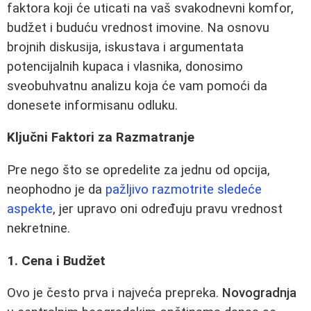
faktora koji će uticati na vaš svakodnevni komfor,
budžet i buduću vrednost imovine. Na osnovu
brojnih diskusija, iskustava i argumentata
potencijalnih kupaca i vlasnika, donosimo
sveobuhvatnu analizu koja će vam pomoći da
donesete informisanu odluku.
Ključni Faktori za Razmatranje
Pre nego što se opredelite za jednu od opcija,
neophodno je da
pažljivo razmotrite sledeće
aspekte
, jer upravo oni određuju pravu vrednost
nekretnine.
1. Cena i Budžet
Ovo je često prva i najveća prepreka.
Novogradnja