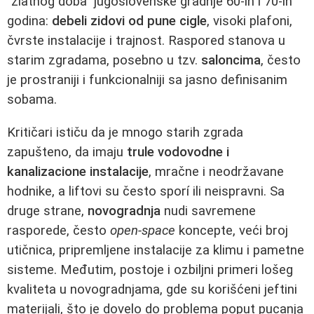
"zlatnog doba" jugoslovenske gradnje 60-ih i 70-ih
godina:
debeli zidovi od pune cigle
, visoki plafoni,
čvrste instalacije i trajnost. Raspored stanova u
starim zgradama, posebno u tzv.
saloncima
, često
je prostraniji i funkcionalniji sa jasno definisanim
sobama.
Kritičari ističu da je mnogo starih zgrada
zapušteno, da imaju
trule vodovodne i
kanalizacione instalacije
, mračne i neodržavane
hodnike, a liftovi su često sporí ili neispravni. Sa
druge strane,
novogradnja
nudi savremene
rasporede, često
open-space
koncepte, veći broj
utičnica, pripremljene instalacije za klimu i pametne
sisteme. Međutim, postoje i ozbiljni primeri lošeg
kvaliteta u novogradnjama, gde su korišćeni jeftini
materijali, što je dovelo do problema poput pucanja