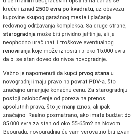
u centralnim beogradskim opštinama danas se
kreće i iznad
2500 evra po kvadratu
, uz obavezu
kupovine skupog garažnog mesta i plaćanja
redovnog održavanja kompleksa. Sa druge strane,
starogradnja
može biti prividno jeftinija, ali je
neophodno uračunati i troškove eventualnog
renoviranja
koje može iznositi i preko 15.000 evra
da bi se stan doveo do nivoa novogradnje.
Važno je napomenuti da kupci
prvog stana
u
novogradnji imaju pravo na
povrat PDV-a
, što
značajno umanjuje konačnu cenu. Za starogradnju
postoji oslobođenje od poreza na prenos
apsolutnih prava, što je manji iznos, ali ipak
značajno. Realno posmatrano, ako imate budžet do
85.000 evra za stan od oko 55-65m2 na Novom
Beogradu, novogradnja će vam verovatno biti izvan