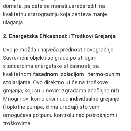
dometa, pa ćete se morati usredsrediti na
kvalitetnu starogradnju koja zahteva manje
ulaganja.
2. Energetska Efikasnost i Troškovi Grejanja
Ovo je možda i najveća prednost novogradnje.
Savremeni objekti se grade po strogim
standardima energetske efikasnosti, sa
kvalitetnom
fasadnom izolacijom
i
termo-punim
stolarijama
. Ovo direktno utiče na troškove
grejanja, koji su u novim zgradama značajno niži.
Mnogi novi kompleksi nude
individualno grejanje
(toplotne pumpe, klima uređaji) što vam
omogućava potpunu kontrolu nad potrošnjom i
troškovima.