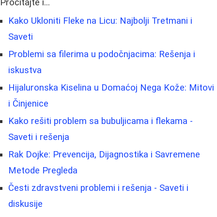
Pročitajte i...
Kako Ukloniti Fleke na Licu: Najbolji Tretmani i
Saveti
Problemi sa filerima u podočnjacima: Rešenja i
iskustva
Hijaluronska Kiselina u Domaćoj Nega Kože: Mitovi
i Činjenice
Kako rešiti problem sa bubuljicama i flekama -
Saveti i rešenja
Rak Dojke: Prevencija, Dijagnostika i Savremene
Metode Pregleda
Česti zdravstveni problemi i rešenja - Saveti i
diskusije