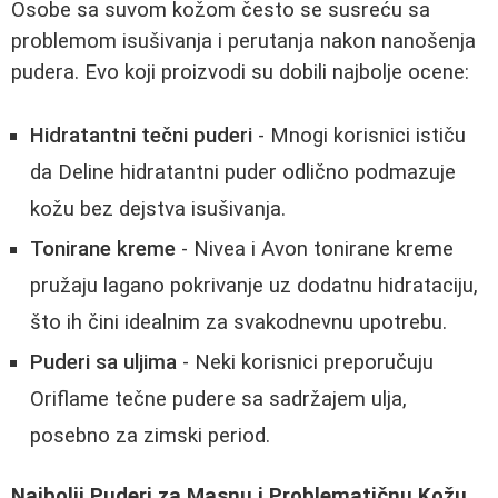
Osobe sa suvom kožom često se susreću sa
problemom isušivanja i perutanja nakon nanošenja
pudera. Evo koji proizvodi su dobili najbolje ocene:
Hidratantni tečni puderi
- Mnogi korisnici ističu
da Deline hidratantni puder odlično podmazuje
kožu bez dejstva isušivanja.
Tonirane kreme
- Nivea i Avon tonirane kreme
pružaju lagano pokrivanje uz dodatnu hidrataciju,
što ih čini idealnim za svakodnevnu upotrebu.
Puderi sa uljima
- Neki korisnici preporučuju
Oriflame tečne pudere sa sadržajem ulja,
posebno za zimski period.
Najbolji Puderi za Masnu i Problematičnu Kožu