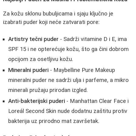
Za kožu sklonu bubuljicama i sjaju ključno je
izabrati puder koji neće zatvarati pore:
Artistry tečni puder
- Sadrži vitamine D i E, ima
SPF 15 i ne opterećuje kožu, što ga čini dobrom
opcijom za osetljivu kožu.
Mineralni puderi
- Maybelline Pure Makeup
mineralni puder ne sadrži ulja i parfeme, a mikro
minerali pružaju prirodan izgled.
Anti-bakterijski puderi
- Manhattan Clear Face i
Loreál Second Skin nude dodatnu zaštitu protiv
bakterija uz prirodno mat završetak.