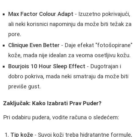
Max Factor Colour Adapt
- Izuzetno pokrivajući,
ali neki korisnici napominju da može biti težak za
pore.
Clinique Even Better
- Daje efekat "fotošopirane"
kože, mada nije idealan za veoma osetljivu kožu.
Bourjois 10 Hour Sleep Effect
- Dugotrajan i
dobro pokriva, mada neki smatraju da može biti
previše gust.
Zaključak: Kako Izabrati Prav Puder?
Pri odabiru pudera, vodite računa o sledećem:
Tip kože
- Suvoj koži treba hidratantne formule,