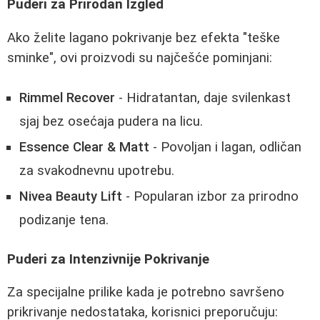
Puderi za Prirodan Izgled
Ako želite lagano pokrivanje bez efekta "teške
sminke", ovi proizvodi su najčešće pominjani:
Rimmel Recover
- Hidratantan, daje svilenkast
sjaj bez osećaja pudera na licu.
Essence Clear & Matt
- Povoljan i lagan, odličan
za svakodnevnu upotrebu.
Nivea Beauty Lift
- Popularan izbor za prirodno
podizanje tena.
Puderi za Intenzivnije Pokrivanje
Za specijalne prilike kada je potrebno savršeno
prikrivanje nedostataka, korisnici preporučuju: