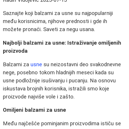
Saznajte koji balzami za usne su najpopularniji
među korisnicima, njihove prednosti i gde ih
možete pronaći. Saveti za negu usana.
Najbolji balzami za usne: Istraživanje omiljenih
proizvoda
Balzami za
usne
su neizostavni deo svakodnevne
nege, posebno tokom hladnijih meseci kada su
usne podložnije isušivanju i pucanju. Na osnovu
iskustava brojnih korisnika, istražili smo koje
proizvode najviše vole i zašto.
Omiljeni balzami za usne
Među najčešće pominjanim proizvodima ističu se