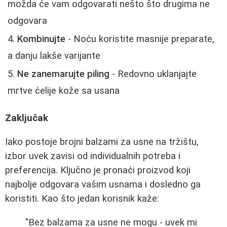
možda će vam odgovarati nešto što drugima ne
odgovara
Kombinujte
- Noću koristite masnije preparate,
a danju lakše varijante
Ne zanemarujte piling
- Redovno uklanjajte
mrtve ćelije kože sa usana
Zaključak
Iako postoje brojni balzami za usne na tržištu,
izbor uvek zavisi od individualnih potreba i
preferencija. Ključno je pronaći proizvod koji
najbolje odgovara vašim usnama i dosledno ga
koristiti. Kao što jedan korisnik kaže:
"Bez balzama za usne ne mogu - uvek mi