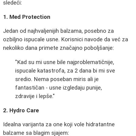
sledeći:
1. Med Protection
Jedan od najhvaljenijih balzama, posebno za
ozbiljno ispucale usne. Korisnici navode da već za
nekoliko dana primete značajno poboljšanje:
"Kad su mi usne bile najproblematičnije,
ispucale katastrofa, za 2 dana bi mi sve
sredio. Nema poseban miris ali je
fantastičan - usne izgledaju punije,
zdravije i lepše."
2. Hydro Care
Idealna varijanta za one koji vole hidratantne
balzame sa blagim sjajem: