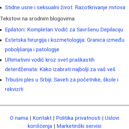
Stidne usne i seksualni život: Razotkrivanje mitova
Tekstovi na srodnim blogovima
Epilatori: Kompletan Vodič za Savršenu Depilaciju
Estetska hirurgija i kozmetologija: Granica između
poboljšanja i patologije
Ultimativni vodič kroz svet praškastih
deterdženata: Kako izabrati najbolji za vaš veš
Trbušni ples u Srbiji: Saveti za početnike, škole i
rekviziti
O nama
|
Kontakt
|
Politika privatnosti
|
Uslovi
korišćenja
|
Marketinški servisi