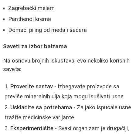
Zagrebački melem
Panthenol krema
Domaći piling od meda i šećera
Saveti za izbor balzama
Na osnovu brojnih iskustava, evo nekoliko korisnih
saveta:
Proverite sastav
- Izbegavate proizvode sa
previše mineralnih ulja koja mogu isušivati usne
Uskladite sa potrebama
- Za jako ispucale usne
tražite medicinske varijante
Eksperimentišite
- Svaki organizam je drugačiji,