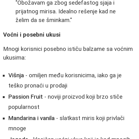
"Obožavam ga zbog sedefastog sjaja i
prijatnog mirisa. Idealno rešenje kad ne
želim da se šminkam."
Voćni i posebni ukusi
Mnogi korisnici posebno ističu balzame sa voćnim
ukusima:
Višnja
- omiljen među korisnicima, iako ga je
teško pronaći u prodaji
Passion Fruit
- noviji proizvod koji brzo stiče
popularnost
Mandarina i vanila
- slatkast miris koji privlači
mnoge