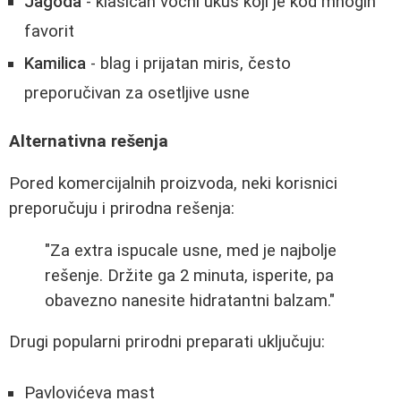
Jagoda
- klasičan voćni ukus koji je kod mnogih
favorit
Kamilica
- blag i prijatan miris, često
preporučivan za osetljive usne
Alternativna rešenja
Pored komercijalnih proizvoda, neki korisnici
preporučuju i prirodna rešenja:
"Za extra ispucale usne, med je najbolje
rešenje. Držite ga 2 minuta, isperite, pa
obavezno nanesite hidratantni balzam."
Drugi popularni prirodni preparati uključuju:
Pavlovićeva mast