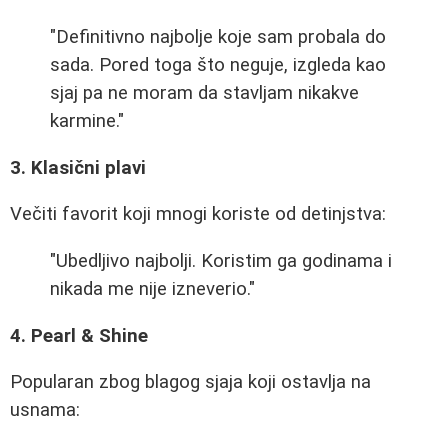
"Definitivno najbolje koje sam probala do
sada. Pored toga što neguje, izgleda kao
sjaj pa ne moram da stavljam nikakve
karmine."
3. Klasični plavi
Večiti favorit koji mnogi koriste od detinjstva:
"Ubedljivo najbolji. Koristim ga godinama i
nikada me nije izneverio."
4. Pearl & Shine
Popularan zbog blagog sjaja koji ostavlja na
usnama: