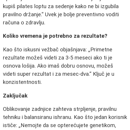
kupiš pilates loptu za sedenje kako ne bi izgubila
pravilno držanje.
Uvek je bolje preventivno voditi
računa o zdravlju.
Koliko vremena je potrebno za rezultate?
Kao što iskusni vežbač objašnjava:
Primetne
rezultate možeš videti za 3-5 meseci ako ti je
osnova lošija. Ako imaš dobru osnovu, možeš
videti super rezultat i za mesec-dva.
Ključ je u
konzistentnosti.
Zaključak
Oblikovanje zadnjice zahteva strpljenje, pravilnu
tehniku i balansiranu ishranu. Kao što jedan korisnik
ističe:
Nemojte da se opterećujete genetikom,