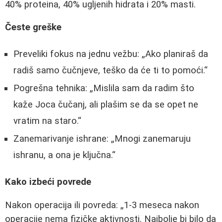
40% proteina, 40% ugljenih hidrata i 20% masti.
Česte greške
Preveliki fokus na jednu vežbu:
Ako planiraš da
radiš samo čučnjeve, teško da će ti to pomoći.
Pogrešna tehnika:
Mislila sam da radim što
kaže Joca čučanj, ali plašim se da se opet ne
vratim na staro.
Zanemarivanje ishrane:
Mnogi zanemaruju
ishranu, a ona je ključna.
Kako izbeći povrede
Nakon operacija ili povreda:
1-3 meseca nakon
operacije nema fizičke aktivnosti. Najbolje bi bilo da