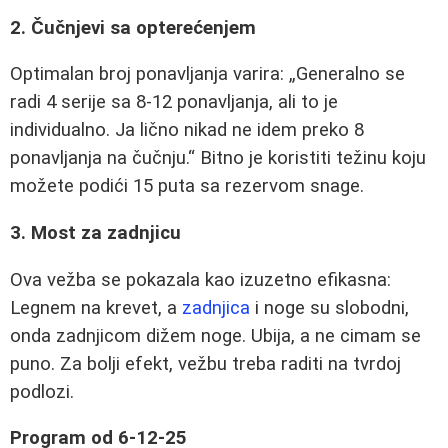
2. Čučnjevi sa opterećenjem
Optimalan broj ponavljanja varira:
Generalno se
radi 4 serije sa 8-12 ponavljanja, ali to je
individualno. Ja lično nikad ne idem preko 8
ponavljanja na čučnju.
Bitno je koristiti težinu koju
možete podići 15 puta sa rezervom snage.
3. Most za zadnjicu
Ova vežba se pokazala kao izuzetno efikasna:
Legnem na krevet, a
zadnjica
i noge su slobodni,
onda zadnjicom dižem noge. Ubija, a ne cimam se
puno. Za bolji efekt, vežbu treba raditi na tvrdoj
podlozi.
Program od 6-12-25