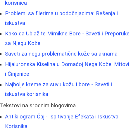
korisnica
Problemi sa filerima u podočnjacima: Rešenja i
iskustva
Kako da Ublažite Mimikne Bore - Saveti i Preporuke
za Njegu Kože
Saveti za negu problematične kože sa aknama
Hijaluronska Kiselina u Domaćoj Nega Kože: Mitovi
i Činjenice
Najbolje kreme za suvu kožu i bore - Saveti i
iskustva korisnika
Tekstovi na srodnim blogovima
Antikilogram Čaj - Ispitivanje Efekata i Iskustva
Korisnika