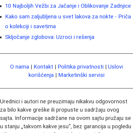
10 Najboljih Vežbi za Jačanje i Oblikovanje Zadnjice
Kako sam zaljubljena u svet lakova za nokte - Priča
o kolekciji i savetima
Skljočanje zglobova: Uzroci i rešenja
O nama
|
Kontakt
|
Politika privatnosti
|
Uslovi
korišćenja
|
Marketinški servisi
Urednici i autori ne preuzimaju nikakvu odgovornost
za bilo kakve greške ili propuste u sadržaju ovog
sajta. Informacije sadržane na ovom sajtu pružaju se
u stanju „takvom kakve jesu“, bez garancija u pogledu