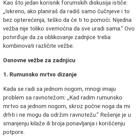
Kao što jedan korisnik forumskih diskusija ističe:
Iskreno, ako planiraš da radiš samo čučnjeve i to
bez opterećenja, teško da će ti to pomoći. Nijedna
vežba nije toliko svemoćna da sve uradi sama.
Ovo
potvrđuje da za oblikovanje zadnjice treba
kombinovati različite vežbe.
Osnovne vežbe za zadnjicu
1. Rumunsko mrtvo dizanje
Kada se radi sa jednom nogom, mnogi imaju
problem sa ravnotežom:
Kad radim rumunsko
mrtvo sa jednom nogom, skroz počne noga da mi
drhti i ne mogu da održim ravnotežu.
Rešenje je u
smanjenju kilaže ili broja ponavljanja i korišćenju
potpore.