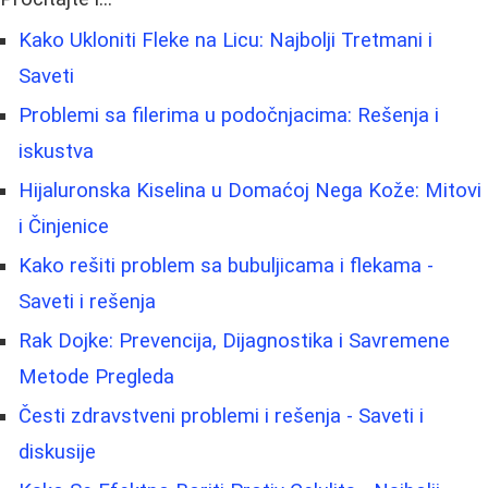
Kako Ukloniti Fleke na Licu: Najbolji Tretmani i
Saveti
Problemi sa filerima u podočnjacima: Rešenja i
iskustva
Hijaluronska Kiselina u Domaćoj Nega Kože: Mitovi
i Činjenice
Kako rešiti problem sa bubuljicama i flekama -
Saveti i rešenja
Rak Dojke: Prevencija, Dijagnostika i Savremene
Metode Pregleda
Česti zdravstveni problemi i rešenja - Saveti i
diskusije