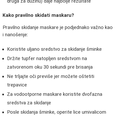
druga za dužinu) daje najbolje rezultate
Kako pravilno skidati maskaru?
Pravilno skidanje maskare je podjednako važno kao
i nanošenje:
Koristite uljano sredstvo za skidanje šminke
Držite tupfer natopljen sredstvom na
zatvorenom oku 30 sekundi pre brisanja
Ne trljajte oči previše jer možete oštetiti
trepavice
Za vodootporne maskare koristite dvofazna
sredstva za skidanje
Posle skidanja šminke, operite lice umivalicom