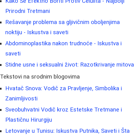
Kako Se Efektno Boriti Protiv Celulita - Najbolji
Prirodni Tretmani
Rešavanje problema sa gljivičnim oboljenjima
noktiju - Iskustva i saveti
Abdominoplastika nakon trudnoće - Iskustva i
saveti
Stidne usne i seksualni život: Razotkrivanje mitova
Tekstovi na srodnim blogovima
Hvatač Snova: Vodič za Pravljenje, Simbolika i
Zanimljivosti
Sveobuhvatni Vodič kroz Estetske Tretmane i
Plastičnu Hirurgiju
Letovanje u Tunisu: Iskustva Putnika, Saveti i Šta