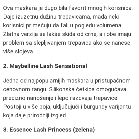
Ova maskara je dugo bila favorit mnogih korisnica.
Daje izuzetnu dužinu trepavicama, mada neki
korisnici primećuju da fali u pogledu volumena.
Zlatna verzija se lakše skida od crne, ali obe imaju
problem sa slepljivanjem trepavica ako se nanese
više slojeva.
2. Maybelline Lash Sensational
Jedna od najpopularnijih maskara u pristupačnom
cenovnom rangu. Silikonska četkica omogućava
precizno nanošenje i lepo razdvaja trepavice.
Postoji u više boja, uključujući i burgundy varijantu
koja daje prirodniji izgled.
3. Essence Lash Princess (zelena)