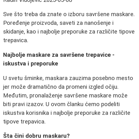
Sve što treba da znate o izboru savršene maskare.
Poređenje proizvoda, saveti za nanošenje i
skidanje, kao i najbolje preporuke za različite tipove
trepavica.
Najbolje maskare za savršene trepavice -
iskustva i preporuke
U svetu šminke, maskara zauzima posebno mesto
jer može dramatično da promeni izgled očiju.
Međutim, pronalaženje savršene maskare može
biti pravi izazov. U ovom članku ćemo podeliti
iskustva korisnika i najbolje preporuke za različite
tipove trepavica.
Šta čini dobru maskaru?