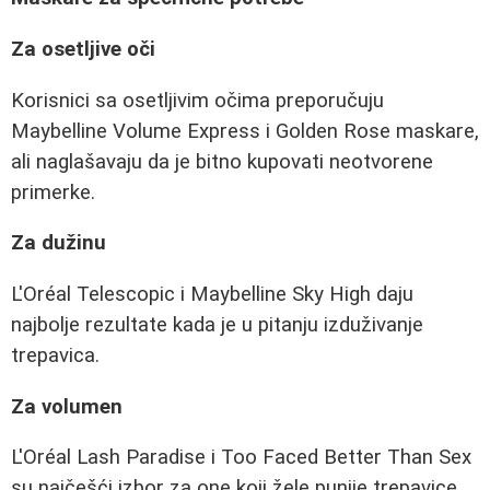
Za osetljive oči
Korisnici sa osetljivim očima preporučuju
Maybelline Volume Express i Golden Rose maskare,
ali naglašavaju da je bitno kupovati neotvorene
primerke.
Za dužinu
L'Oréal Telescopic i Maybelline Sky High daju
najbolje rezultate kada je u pitanju izduživanje
trepavica.
Za volumen
L'Oréal Lash Paradise i Too Faced Better Than Sex
su najčešći izbor za one koji žele punije trepavice.