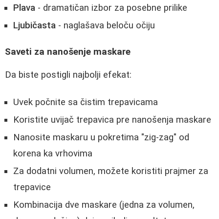
Plava
- dramatičan izbor za posebne prilike
Ljubičasta
- naglašava beloču očiju
Saveti za nanošenje maskare
Da biste postigli najbolji efekat:
Uvek počnite sa čistim trepavicama
Koristite uvijač trepavica pre nanošenja maskare
Nanosite maskaru u pokretima "zig-zag" od
korena ka vrhovima
Za dodatni volumen, možete koristiti prajmer za
trepavice
Kombinacija dve maskare (jedna za volumen,