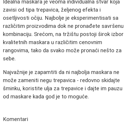
Idealna maskara je veoma individualna stvar koja
zavisi od tipa trepavica, željenog efekta i
osetljivosti očiju. Najbolje je eksperimentisati sa
različitim proizvodima dok ne pronađete savršenu
kombinaciju. Srećom, na tržištu postoji širok izbor
kvalitetnih maskara u različitim cenovnim
rangovima, tako da svako može pronaći nešto za
sebe.
Najvažnije je zapamtiti da ni najbolja maskara ne
može zameniti negu trepavica - redovno skidajte
šminku, koristite ulja za trepavice i dajte im pauzu
od maskare kada god je to moguće.
Komentari