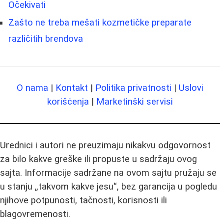
Očekivati
Zašto ne treba mešati kozmetičke preparate
različitih brendova
O nama
|
Kontakt
|
Politika privatnosti
|
Uslovi
korišćenja
|
Marketinški servisi
Urednici i autori ne preuzimaju nikakvu odgovornost
za bilo kakve greške ili propuste u sadržaju ovog
sajta. Informacije sadržane na ovom sajtu pružaju se
u stanju „takvom kakve jesu“, bez garancija u pogledu
njihove potpunosti, tačnosti, korisnosti ili
blagovremenosti.