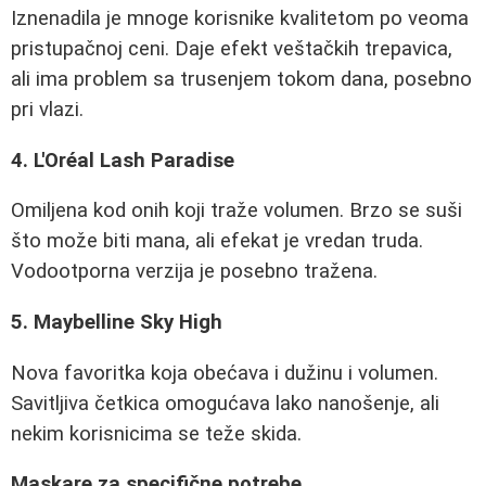
Iznenadila je mnoge korisnike kvalitetom po veoma
pristupačnoj ceni. Daje efekt veštačkih trepavica,
ali ima problem sa trusenjem tokom dana, posebno
pri vlazi.
4. L'Oréal Lash Paradise
Omiljena kod onih koji traže volumen. Brzo se suši
što može biti mana, ali efekat je vredan truda.
Vodootporna verzija je posebno tražena.
5. Maybelline Sky High
Nova favoritka koja obećava i dužinu i volumen.
Savitljiva četkica omogućava lako nanošenje, ali
nekim korisnicima se teže skida.
Maskare za specifične potrebe