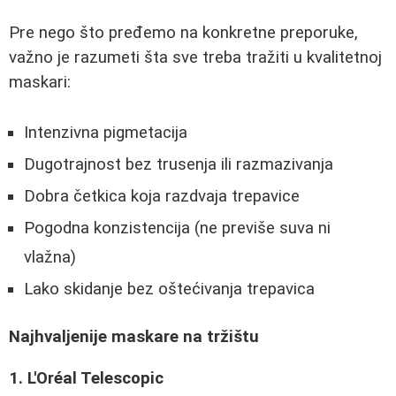
Pre nego što pređemo na konkretne preporuke,
važno je razumeti šta sve treba tražiti u kvalitetnoj
maskari:
Intenzivna pigmetacija
Dugotrajnost bez trusenja ili razmazivanja
Dobra četkica koja razdvaja trepavice
Pogodna konzistencija (ne previše suva ni
vlažna)
Lako skidanje bez oštećivanja trepavica
Najhvaljenije maskare na tržištu
1. L'Oréal Telescopic