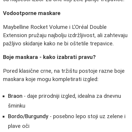
Vodootporne maskare
Maybelline Rocket Volume i L'Oréal Double
Extension pružaju najbolju izdržljivost, ali zahtevaju
pažljivo skidanje kako ne bi oštetile trepavice.
Boje maskara - kako izabrati pravu?
Pored klasične crne, na tržištu postoje razne boje
maskara koje mogu kompletirati izgled:
Braon
- daje prirodniji izgled, idealna za dnevnu
šminku
Bordo/Burgundy
- posebno lepo stoji uz zelene i
plave oči