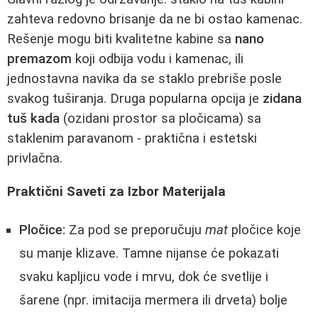
zahteva redovno brisanje da ne bi ostao kamenac.
Rešenje mogu biti kvalitetne kabine sa
nano
premazom
koji odbija vodu i kamenac, ili
jednostavna navika da se staklo prebriše posle
svakog tuširanja. Druga popularna opcija je
zidana
tuš kada
(ozidani prostor sa pločicama) sa
staklenim paravanom - praktična i estetski
privlačna.
Praktični Saveti za Izbor Materijala
Pločice:
Za pod se preporučuju
mat
pločice koje
su manje klizave. Tamne nijanse će pokazati
svaku kapljicu vode i mrvu, dok će svetlije i
šarene (npr. imitacija mermera ili drveta) bolje