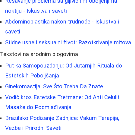
Rešavanje problema sa gljivičnim oboljenjima
noktiju - Iskustva i saveti
Abdominoplastika nakon trudnoće - Iskustva i
saveti
Stidne usne i seksualni život: Razotkrivanje mitova
Tekstovi na srodnim blogovima
Put ka Samopouzdanju: Od Jutarnjih Rituala do
Estetskih Poboljšanja
Ginekomastija: Sve Što Treba Da Znate
Vodič kroz Estetske Tretmane: Od Anti Celulit
Masaže do Podmlađivanja
Brazilsko Podizanje Zadnjice: Vakum Terapija,
Vežbe i Prirodni Saveti