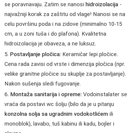
se poravnavaju. Zatim se nanosi
hidroizolacija
-
najvažniji korak za zaštitu od vlage! Nanosi se na
celu površinu poda i na zidove (minimalno 10-15
cm, a u zoni tuša i do plafona). Kvalitetna
hidroizolacija je obaveza, a ne luksuz.
Postavljanje pločica:
Keramičar lepi pločice.
Cena rada zavisi od vrste i dimenzija pločica (npr.
velike granitne pločice su skuplje za postavljanje).
Nakon sušenja sledi fugovanje.
Montaža sanitarija i opreme:
Vodoinstalater se
vraća da postavi wc šolju (bilo da je u pitanju
konzolna solja sa ugradnim vodokotlićem
ili
monoblok), lavabo, tuš kabinu ili kadu, bojler i