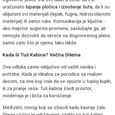
uračunato
lupanje pločica i iznošenje šuta
, da li su
uključeni svi materijali (lepak, fugna, hidroizolacioni
materijal) ili samo ruke. Komunikacija je ključna -
ako majstor sugeriše promene, saslušajte ga, ali
nemojte dozvoliti da skreće sa dogovorenog plana
samo zato što je njemu tako lakše.
Kada ili Tuš Kabina? Večita Dilema
Ova odluka zavisi isključivo od vaših navika i
potreba.
Kada
je idealna za porodice sa malom
decom, za one koji vole da se opuste u toploj kupki,
ili za pranje veša.
Tuš kabina
štedi prostor,
modernija je i brža za korišćenje.
Međutim, mnogi koji su izbacili kadu kasnije žale.
Glavni razlog je održavanje: staklo na tuš kabini