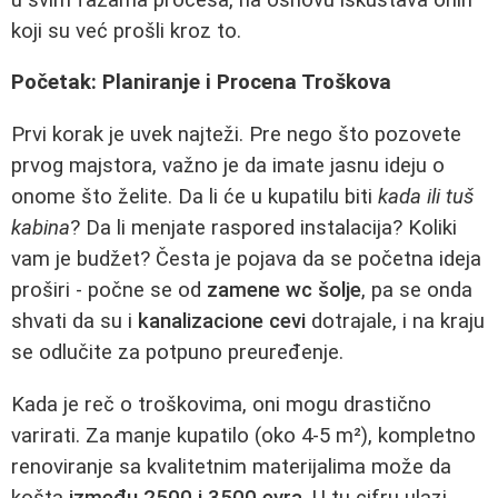
koji su već prošli kroz to.
Početak: Planiranje i Procena Troškova
Prvi korak je uvek najteži. Pre nego što pozovete
prvog majstora, važno je da imate jasnu ideju o
onome što želite. Da li će u kupatilu biti
kada ili tuš
kabina
? Da li menjate raspored instalacija? Koliki
vam je budžet? Česta je pojava da se početna ideja
proširi - počne se od
zamene wc šolje
, pa se onda
shvati da su i
kanalizacione cevi
dotrajale, i na kraju
se odlučite za potpuno preuređenje.
Kada je reč o troškovima, oni mogu drastično
varirati. Za manje kupatilo (oko 4-5 m²), kompletno
renoviranje sa kvalitetnim materijalima može da
košta
između 2500 i 3500 evra
. U tu cifru ulazi