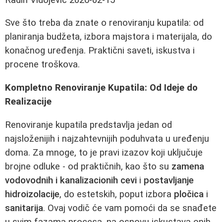
Sve što treba da znate o renoviranju kupatila: od
planiranja budžeta, izbora majstora i materijala, do
konačnog uređenja. Praktični saveti, iskustva i
procene troškova.
Kompletno Renoviranje Kupatila: Od Ideje do
Realizacije
Renoviranje kupatila predstavlja jedan od
najsloženijih i najzahtevnijih poduhvata u uređenju
doma. Za mnoge, to je pravi izazov koji uključuje
brojne odluke - od praktičnih, kao što su
zamena
vodovodnih i kanalizacionih cevi
i
postavljanje
hidroizolacije
, do estetskih, poput izbora
pločica
i
sanitarija
. Ovaj vodič će vam pomoći da se snađete
u svim fazama procesa, na osnovu iskustava onih