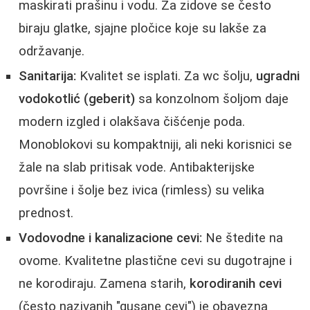
maskirati prašinu i vodu. Za zidove se često
biraju glatke, sjajne pločice koje su lakše za
održavanje.
Sanitarija:
Kvalitet se isplati. Za wc šolju,
ugradni
vodokotlić (geberit)
sa konzolnom šoljom daje
modern izgled i olakšava čišćenje poda.
Monoblokovi su kompaktniji, ali neki korisnici se
žale na slab pritisak vode. Antibakterijske
površine i šolje bez ivica (rimless) su velika
prednost.
Vodovodne i kanalizacione cevi:
Ne štedite na
ovome. Kvalitetne plastične cevi su dugotrajne i
ne korodiraju. Zamena starih,
korodiranih cevi
(često nazivanih "gusane cevi") je obavezna