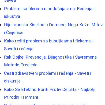
Saveti
Problemi sa filerima u podočnjacima: Rešenja i
iskustva
Hijaluronska Kiselina u Domaćoj Nega Kože: Mitovi
i Činjenice
Kako rešiti problem sa bubuljicama i flekama -
Saveti i rešenja
Rak Dojke: Prevencija, Dijagnostika i Savremene
Metode Pregleda
Česti zdravstveni problemi i rešenja - Saveti i
diskusije
Kako Se Efektno Boriti Protiv Celulita - Najbolji
Prirodni Tretmani