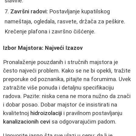
slavine.
Završni radovi:
Postavljanje kupatilskog
nameštaja, ogledala, rasvete, držača za peškire.
Krečenje plafona i završno čišćenje.
Izbor Majstora: Najveći Izazov
Pronalaženje pouzdanih i stručnih majstora je
često najveći problem. Kako se ne bi opekli, tražite
preporuke od poznanika, pitajte na forumima. Uvek
zatražite više ponuda i detaljnu specifikaciju
radova. Pazite: niska cena ne mora nužno da znači
i dobar posao. Dobar majstor će insistirati na
kvalitetnoj
hidroizolaciji
i pravilnom postavljanju
kanalizacionih cevi
sa odgovarajućim padom.
Ugovorite jasno šta sve ulazi u cenu: da li je