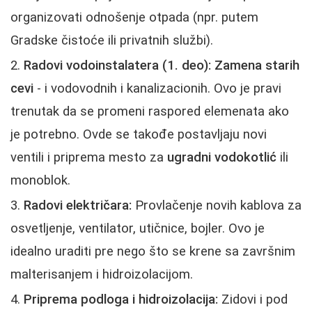
organizovati odnošenje otpada (npr. putem
Gradske čistoće ili privatnih službi).
Radovi vodoinstalatera (1. deo):
Zamena starih
cevi
- i vodovodnih i kanalizacionih. Ovo je pravi
trenutak da se promeni raspored elemenata ako
je potrebno. Ovde se takođe postavljaju novi
ventili i priprema mesto za
ugradni vodokotlić
ili
monoblok.
Radovi električara:
Provlačenje novih kablova za
osvetljenje, ventilator, utičnice, bojler. Ovo je
idealno uraditi pre nego što se krene sa završnim
malterisanjem i hidroizolacijom.
Priprema podloga i hidroizolacija:
Zidovi i pod