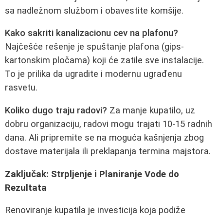
sa nadležnom službom i obavestite komšije.
Kako sakriti kanalizacionu cev na plafonu?
Najčešće rešenje je spuštanje plafona (gips-
kartonskim pločama) koji će zatile sve instalacije.
To je prilika da ugradite i modernu ugrađenu
rasvetu.
Koliko dugo traju radovi?
Za manje kupatilo, uz
dobru organizaciju, radovi mogu trajati 10-15 radnih
dana. Ali pripremite se na moguća kašnjenja zbog
dostave materijala ili preklapanja termina majstora.
Zaključak: Strpljenje i Planiranje Vode do
Rezultata
Renoviranje kupatila je investicija koja podiže