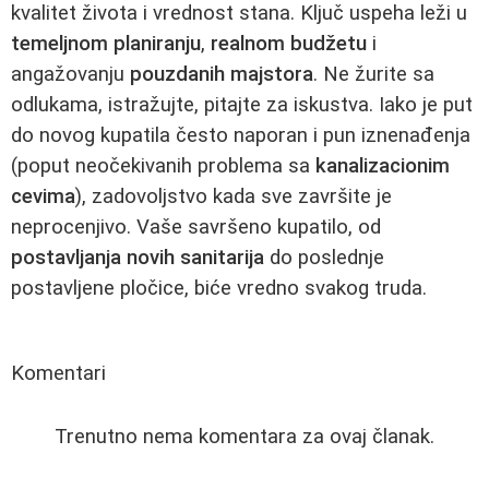
kvalitet života i vrednost stana. Ključ uspeha leži u
temeljnom planiranju
,
realnom budžetu
i
angažovanju
pouzdanih majstora
. Ne žurite sa
odlukama, istražujte, pitajte za iskustva. Iako je put
do novog kupatila često naporan i pun iznenađenja
(poput neočekivanih problema sa
kanalizacionim
cevima
), zadovoljstvo kada sve završite je
neprocenjivo. Vaše savršeno kupatilo, od
postavljanja novih sanitarija
do poslednje
postavljene pločice, biće vredno svakog truda.
Komentari
Trenutno nema komentara za ovaj članak.