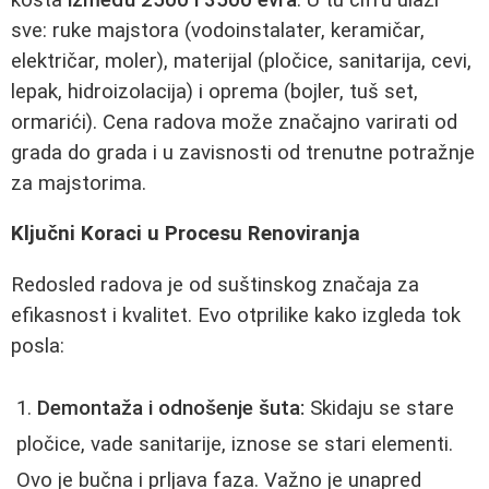
sve: ruke majstora (vodoinstalater, keramičar,
električar, moler), materijal (pločice, sanitarija, cevi,
lepak, hidroizolacija) i oprema (bojler, tuš set,
ormarići). Cena radova može značajno varirati od
grada do grada i u zavisnosti od trenutne potražnje
za majstorima.
Ključni Koraci u Procesu Renoviranja
Redosled radova je od suštinskog značaja za
efikasnost i kvalitet. Evo otprilike kako izgleda tok
posla:
Demontaža i odnošenje šuta:
Skidaju se stare
pločice, vade sanitarije, iznose se stari elementi.
Ovo je bučna i prljava faza. Važno je unapred