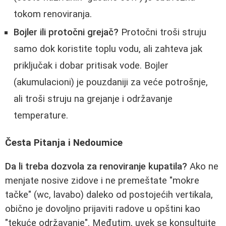
tokom renoviranja.
Bojler ili protočni grejač?
Protočni troši struju
samo dok koristite toplu vodu, ali zahteva jak
priključak i dobar pritisak vode. Bojler
(akumulacioni) je pouzdaniji za veće potrošnje,
ali troši struju na grejanje i održavanje
temperature.
Česta Pitanja i Nedoumice
Da li treba dozvola za renoviranje kupatila?
Ako ne
menjate nosive zidove i ne premeštate "mokre
tačke" (wc, lavabo) daleko od postojećih vertikala,
obično je dovoljno prijaviti radove u opštini kao
"tekuće održavanje". Međutim, uvek se konsultujte