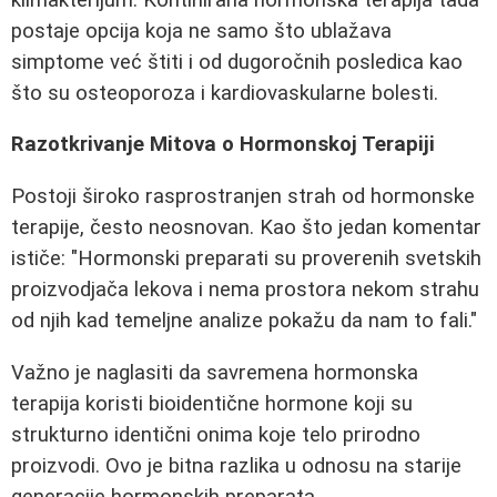
postaje opcija koja ne samo što ublažava
simptome već štiti i od dugoročnih posledica kao
što su osteoporoza i kardiovaskularne bolesti.
Razotkrivanje Mitova o Hormonskoj Terapiji
Postoji široko rasprostranjen strah od hormonske
terapije, često neosnovan. Kao što jedan komentar
ističe: "Hormonski preparati su proverenih svetskih
proizvodjača lekova i nema prostora nekom strahu
od njih kad temeljne analize pokažu da nam to fali."
Važno je naglasiti da savremena hormonska
terapija koristi bioidentične hormone koji su
strukturno identični onima koje telo prirodno
proizvodi. Ovo je bitna razlika u odnosu na starije
generacije hormonskih preparata.