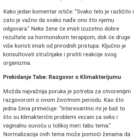
Kako jedan komentar ističe: "Svako telo je različito i
zato je važno da svako nađe ono što njemu
odgovara." Neke žene će imati izuzetno dobre
rezultate sa hormonskom terapijom, dok će druge
više koristi imati od prirodnih pristupa. Ključno je
konsultovati stručnjake i pratiti reakcije svog
organizma.
Prekidanje Tabe: Razgovor o Klimakterijumu
Možda najvažnija poruka je potreba za otvorenijim
razgovorom o ovom životnom periodu. Kao što
jedna žena primećuje: "Interesantno mi je baš to
što su klimakterični problemi vezani za seks i
vaginalnu suvoću u tolikoj meri tabu tema."
Normalizacija ovih tema može pomoći ženama da