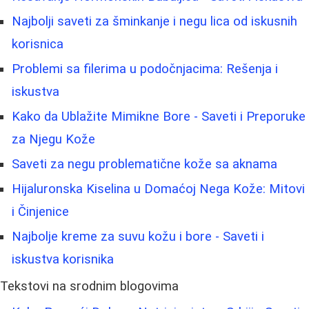
Najbolji saveti za šminkanje i negu lica od iskusnih
korisnica
Problemi sa filerima u podočnjacima: Rešenja i
iskustva
Kako da Ublažite Mimikne Bore - Saveti i Preporuke
za Njegu Kože
Saveti za negu problematične kože sa aknama
Hijaluronska Kiselina u Domaćoj Nega Kože: Mitovi
i Činjenice
Najbolje kreme za suvu kožu i bore - Saveti i
iskustva korisnika
Tekstovi na srodnim blogovima