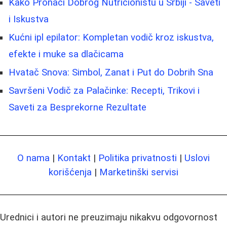
Kako Pronaći Dobrog Nutricionistu u Srbiji - Saveti
i Iskustva
Kućni ipl epilator: Kompletan vodič kroz iskustva,
efekte i muke sa dlačicama
Hvatač Snova: Simbol, Zanat i Put do Dobrih Sna
Savršeni Vodič za Palačinke: Recepti, Trikovi i
Saveti za Besprekorne Rezultate
O nama
|
Kontakt
|
Politika privatnosti
|
Uslovi
korišćenja
|
Marketinški servisi
Urednici i autori ne preuzimaju nikakvu odgovornost