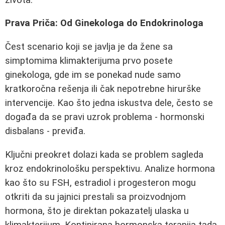
Prava Priča: Od Ginekologa do Endokrinologa
Čest scenario koji se javlja je da žene sa
simptomima klimakterijuma prvo posete
ginekologa, gde im se ponekad nude samo
kratkoročna rešenja ili čak nepotrebne hirurške
intervencije. Kao što jedna iskustva dele, često se
događa da se pravi uzrok problema - hormonski
disbalans - previđa.
Ključni preokret dolazi kada se problem sagleda
kroz endokrinološku perspektivu. Analize hormona
kao što su FSH, estradiol i progesteron mogu
otkriti da su jajnici prestali sa proizvodnjom
hormona, što je direktan pokazatelj ulaska u
klimakterijum. Kontinirana hormonska terapija tada