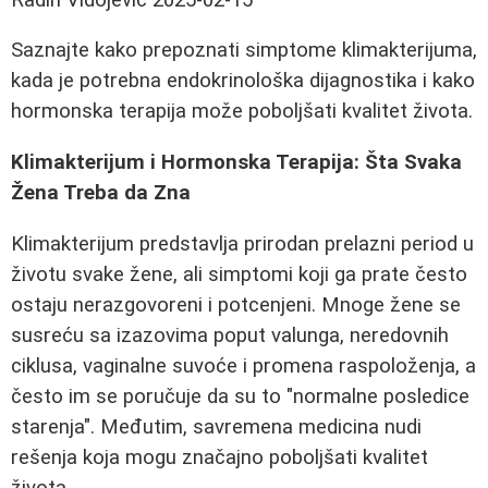
Saznajte kako prepoznati simptome klimakterijuma,
kada je potrebna endokrinološka dijagnostika i kako
hormonska terapija može poboljšati kvalitet života.
Klimakterijum i Hormonska Terapija: Šta Svaka
Žena Treba da Zna
Klimakterijum predstavlja prirodan prelazni period u
životu svake žene, ali simptomi koji ga prate često
ostaju nerazgovoreni i potcenjeni. Mnoge žene se
susreću sa izazovima poput valunga, neredovnih
ciklusa, vaginalne suvoće i promena raspoloženja, a
često im se poručuje da su to "normalne posledice
starenja". Međutim, savremena medicina nudi
rešenja koja mogu značajno poboljšati kvalitet
života.