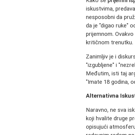
Kako se
prijemni is
iskustvima, predavač
nesposobni da pruž
da je "digao ruke" o
prijemnom. Ovakvo 
kritičnom trenutku.
Zanimljiv je i disk
"izgubljene" i "nezre
Međutim, isti taj ar
"Imate 18 godina, od
Alternativna Iskus
Naravno, ne sva isk
koji hvalite druge p
opisujući atmosferu