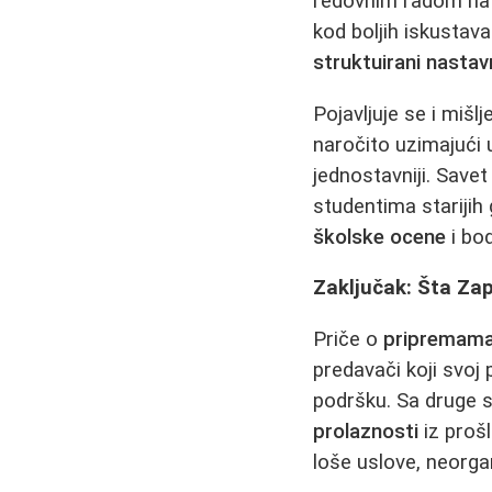
redovnim radom na m
kod boljih iskustav
struktuirani nastav
Pojavljuje se i miš
naročito uzimajući 
jednostavniji. Save
studentima starijih
školske ocene
i bod
Zaključak: Šta Za
Priče o
pripremama
predavači koji svoj 
podršku. Sa druge st
prolaznosti
iz prošl
loše uslove, neorga