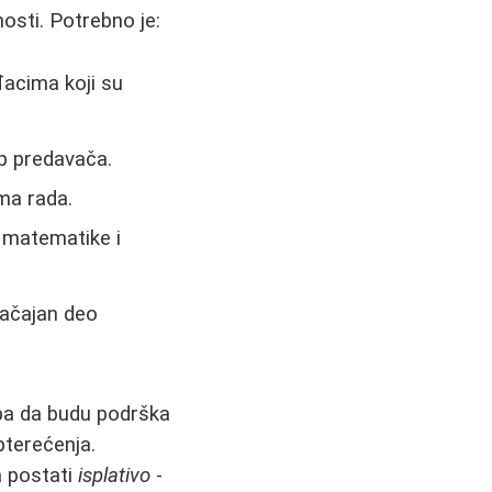
osti. Potrebno je:
đacima koji su
up predavača.
ma rada.
 matematike i
načajan deo
ba da budu podrška
pterećenja.
a postati
isplativo
-