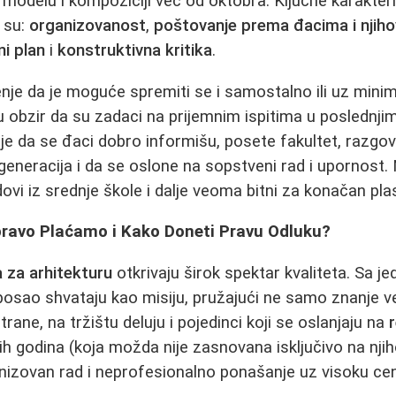
odelu i kompoziciji već od oktobra. Ključne karakteris
a su:
organizovanost
,
poštovanje prema đacima i nji
ni plan
i
konstruktivna kritika
.
ljenje da je moguće spremiti se i samostalno ili uz min
u obzir da su zadaci na prijemnim ispitima u poslednji
t je da se đaci dobro informišu, posete fakultet, razgo
 generacija i da se oslone na sopstveni rad i upornost
ovi iz srednje škole i dalje veoma bitni za konačan pl
pravo Plaćamo i Kako Doneti Pravu Odluku?
 za arhitekturu
otkrivaju širok spektar kvaliteta. Sa j
posao shvataju kao misiju, pružajući ne samo znanje već
rane, na tržištu deluju i pojedinci koji se oslanjaju na
ih godina (koja možda nije zasnovana isključivo na nji
nizovan rad i neprofesionalno ponašanje uz visoku ce