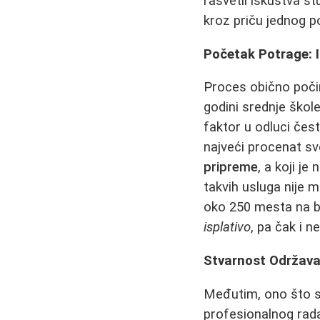
rasvetli iskustva st
kroz priču jednog po
Početak Potrage: I
Proces obično počinj
godini srednje škol
faktor u odluci čest
najveći procenat svo
pripreme
, a koji j
takvih usluga nije 
oko 250 mesta na bu
isplativo
, pa čak i 
Stvarnost Održavan
Međutim, ono što s
profesionalnog rad