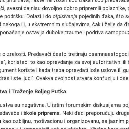
pit
približava, raste nervoza i kod đaka i kod predavač
i, svesni da nisu dovoljno dobro pripremili polaznike, 
e podršku. Dolazi i do
otpisivanja
pojedinih đaka, što s
d nekoga ili, u ekstremnim slučajevima, čak i želje da 
ponašanje ostavlja duboke traume i podriva samopouzd
urs o zrelosti. Predavači često tretiraju osamnaestogod
le", koristeći to kao opravdanje za svoj autoritativni ili 
gument koriste i kada treba opravdati loše uslove ili g
rasli ste ljudi". Ovakva dvojnost stvara konfuziju i os
tva i Traženje Boljeg Putka
ustva su negativna. U istim forumskim diskusijama poja
redavače i
škole priprema
. Neki đaci preporučuju drug
 kao ozbiljnu, motivacionu i organizovanu, sa jasnim 