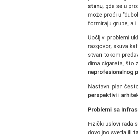
stanu
, gde se u pr
može proći u "duboko
formiraju grupe, ali
Uočljivi problemi u
razgovor, skuva kaf
stvari tokom predav
dima cigareta, što 
neprofesionalnog 
Nastavni plan čest
perspektivi
i
arhite
Problemi sa Infra
Fizički uslovi rada
dovoljno svetla ili
t