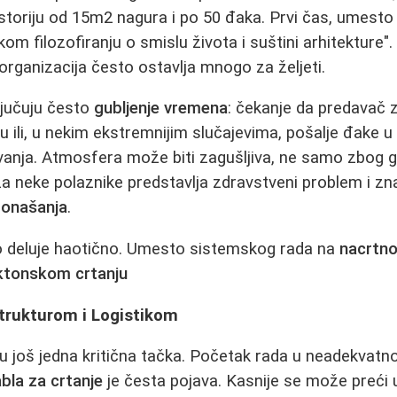
ostoriju od 15m2 nagura i po 50 đaka. Prvi čas, umesto
m filozofiranju o smislu života i suštini arhitekture".
 organizacija često ostavlja mnogo za željeti.
ključuju često
gubljenje vremena
: čekanje da predavač z
u ili, u nekim ekstremnijim slučajevima, pošalje đake u
anja. Atmosfera može biti zagušljiva, ne samo zbog g
za neke polaznike predstavlja zdravstveni problem i zn
ponašanja
.
o deluje haotično. Umesto sistemskog rada na
nacrtno
ktonskom crtanju
strukturom i Logistikom
 su još jedna kritična tačka. Početak rada u neadekvat
abla za crtanje
je česta pojava. Kasnije se može preći u