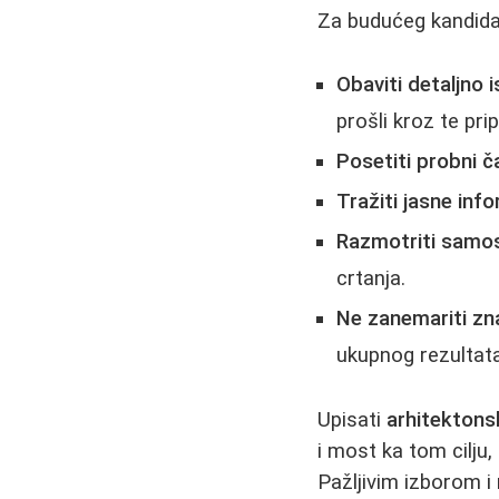
Za budućeg kandidat
Obaviti detaljno i
prošli kroz te pri
Posetiti probni č
Tražiti jasne inf
Razmotriti samos
crtanja.
Ne zanemariti zn
ukupnog rezultata
Upisati
arhitektons
i most ka tom cilju,
Pažljivim izborom i