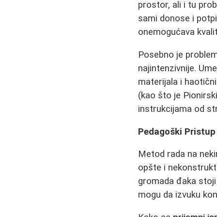
prostor, ali i tu pr
sami donose i potpis
onemogućava kvali
Posebno je problema
najintenzivnije. U
materijala i haotič
(kao što je Pionirs
instrukcijama od st
Pedagoški Pristup 
Metod rada na nek
opšte i nekonstrukti
gromada đaka stoji 
mogu da izvuku kon