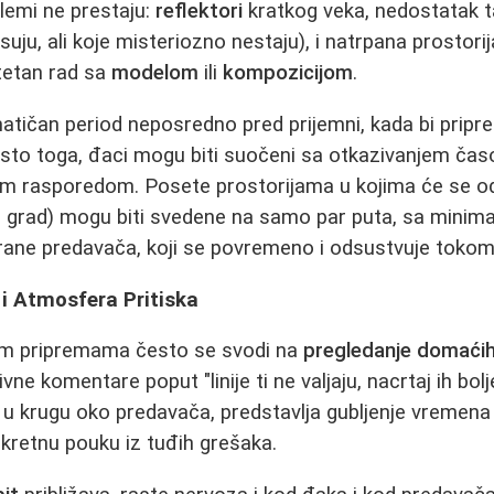
oblemi ne prestaju:
reflektori
kratkog veka, nedostatak t
uju, ali koje misteriozno nestaju), i natrpana prostorij
tetan rad sa
modelom
ili
kompozicijom
.
tičan period neposredno pred prijemni, kada bi pripr
mesto toga, đaci mogu biti suočeni sa otkazivanjem ča
nim rasporedom. Posete prostorijama u kojima će se od
ki grad) mogu biti svedene na samo par puta, sa minim
rane predavača, koji se povremeno i odsustvuje tokom
i Atmosfera Pritiska
im pripremama često se svodi na
pregledanje domaći
vne komentare poput "linije ti ne valjaju, nacrtaj ih bolj
u krugu oko predavača, predstavlja gubljenje vremena 
kretnu pouku iz tuđih grešaka.