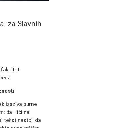
a iza Slavnih
fakultet.
cena.
znosti
k izaziva burne
 da li ići na
 tekst nastoji da