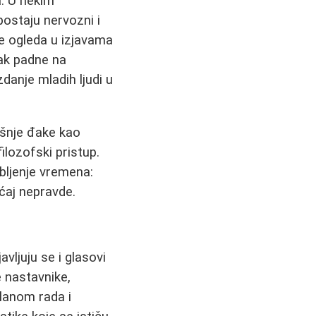
a. U nekim
postaju nervozni i
e ogleda u izjavama
đak padne na
anje mladih ljudi u
išnje đake kao
filozofski pristup.
ubljenje vremena:
ećaj nepravde.
vljuju se i glasovi
e nastavnike,
planom rada i