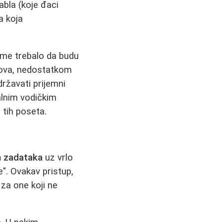
abla (koje đaci
a koja
eme trebalo da budu
sova, nedostatkom
ržavati prijemni
alnim vodičkim
 tih poseta.
h zadataka
uz vrlo
e". Ovakav pristup,
za one koji ne