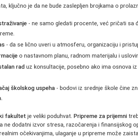
a, ključno je da ne bude zaslepljen brojkama o prolazn
straživanje
- ne samo gledati procente, već pričati sa 
preme.
as
- da se lično uveri u atmosferu, organizaciju i prist
ormacije
o nastavnom planu, radnom materijalu i uslovi
talan rad
uz konsultacije, posebno ako ima osnova iz
ačaj školskog uspeha
- bodovi iz srednje škole čine z
.
ki fakultet
je veliki poduhvat.
Pripreme za prijemni
tre
 a ne dodatni izvor stresa, razočarenja i finansijskog o
 realnim očekivanjima, ulaganje u pripreme može zaist