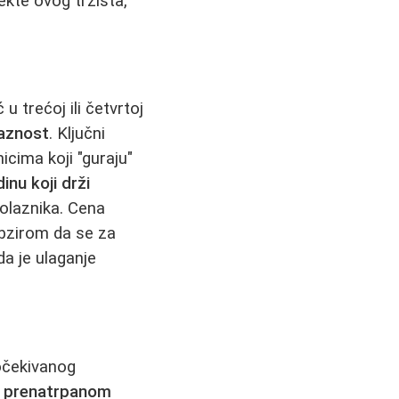
ekte ovog tržišta,
 trećoj ili četvrtoj
laznost
. Ključni
icima koji "guraju"
inu koji drži
polaznika. Cena
obzirom da se za
da je ulaganje
očekivanog
,
prenatrpanom