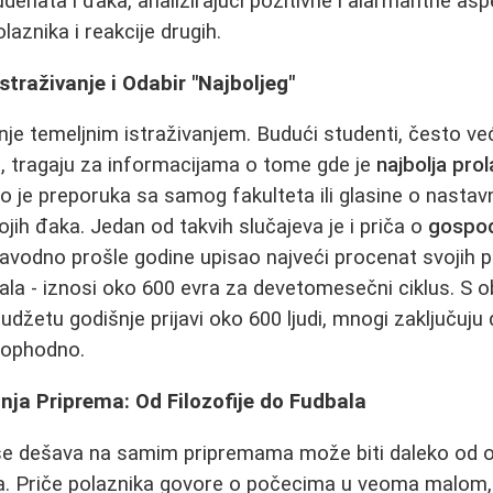
udenata i đaka, analizirajući pozitivne i alarmantne asp
laznika i reakcije drugih.
straživanje i Odabir "Najboljeg"
e temeljnim istraživanjem. Budući studenti, često već u
e, tragaju za informacijama o tome gde je
najbolja pro
o je preporuka sa samog fakulteta ili glasine o nastavn
jih đaka. Jedan od takvih slučajeva je i priča o
gospod
e navodno prošle godine upisao najveći procenat svojih 
mala - iznosi oko 600 evra za devetomesečni ciklus. S 
džetu godišnje prijavi oko 600 ljudi, mnogi zaključuju 
neophodno.
ja Priprema: Od Filozofije do Fudbala
e dešava na samim pripremama može biti daleko od 
a. Priče polaznika govore o počecima u veoma malom