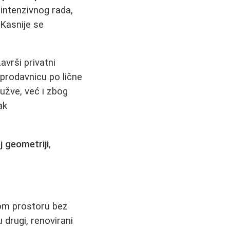
 intenzivnog rada,
 Kasnije se
avrši privatni
 prodavnicu po lične
užve, već i zbog
ak
j geometriji
,
nom prostoru bez
 drugi, renovirani