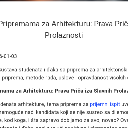
Pripremama za Arhitekturu: Prava Prič
Prolaznosti
6-01-03
kustava studenata i đaka sa priprema za arhitektonski 
t priprema, metode rada, uslove i opravdanost visokih 
mama za Arhitekturu: Prava Priča iza Slavnih Prola
udenata arhitekture, tema priprema za
prijemni ispit
uve
nemoguće naći kandidata koji se nije susreo sa dilemom:
 kod koga, i šta zapravo dobijamo za svoj novac? Ovaj