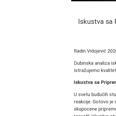
Iskustva sa 
Radin Vidojević
202
Dubinska analiza is
Istražujemo kvalite
Iskustva sa Pripre
U svetu budućih st
reakcije. Gotovo je 
skupocene pripreme,