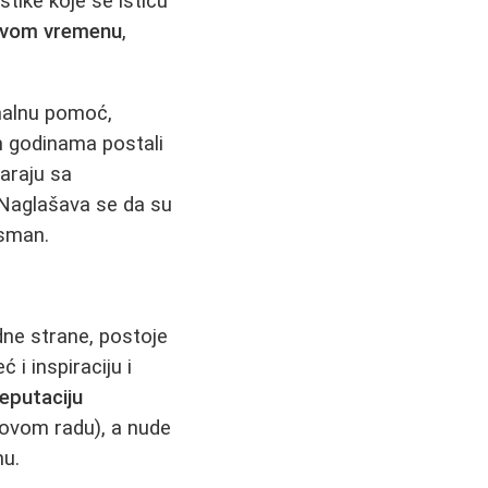
tike koje se ističu
hovom vremenu
,
imalnu pomoć,
m godinama postali
varaju sa
. Naglašava se da su
asman.
edne strane, postoje
 i inspiraciju i
reputaciju
hovom radu), a nude
nu.