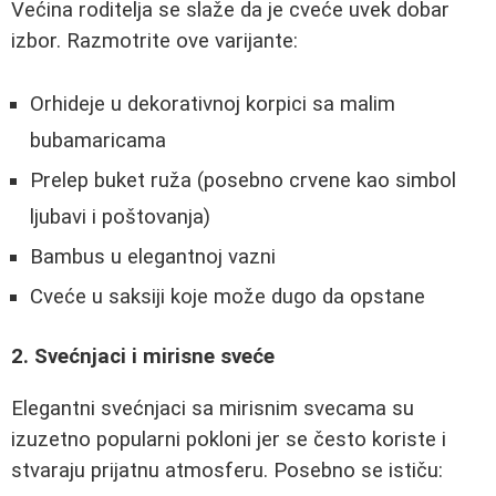
Većina roditelja se slaže da je cveće uvek dobar
izbor. Razmotrite ove varijante:
Orhideje u dekorativnoj korpici sa malim
bubamaricama
Prelep buket ruža (posebno crvene kao simbol
ljubavi i poštovanja)
Bambus u elegantnoj vazni
Cveće u saksiji koje može dugo da opstane
2. Svećnjaci i mirisne sveće
Elegantni svećnjaci sa mirisnim svecama su
izuzetno popularni pokloni jer se često koriste i
stvaraju prijatnu atmosferu. Posebno se ističu: