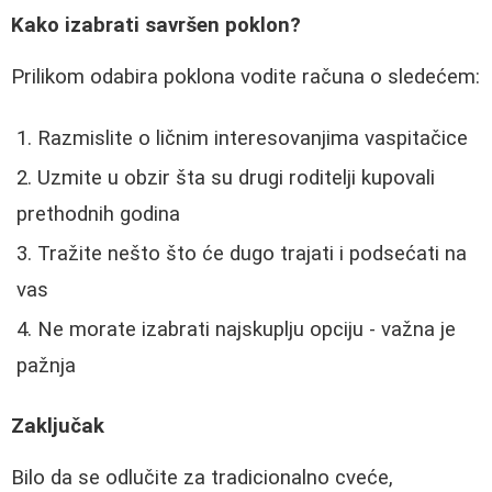
Kako izabrati savršen poklon?
Prilikom odabira poklona vodite računa o sledećem:
Razmislite o ličnim interesovanjima vaspitačice
Uzmite u obzir šta su drugi roditelji kupovali
prethodnih godina
Tražite nešto što će dugo trajati i podsećati na
vas
Ne morate izabrati najskuplju opciju - važna je
pažnja
Zaključak
Bilo da se odlučite za tradicionalno cveće,