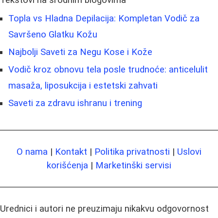
Tekstovi na srodnim blogovima
Topla vs Hladna Depilacija: Kompletan Vodič za
Savršeno Glatku Kožu
Najbolji Saveti za Negu Kose i Kože
Vodič kroz obnovu tela posle trudnoće: anticelulit
masaža, liposukcija i estetski zahvati
Saveti za zdravu ishranu i trening
O nama
|
Kontakt
|
Politika privatnosti
|
Uslovi
korišćenja
|
Marketinški servisi
Urednici i autori ne preuzimaju nikakvu odgovornost