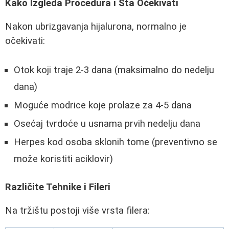
Kako Izgleda Procedura i Šta Očekivati
Nakon ubrizgavanja hijalurona, normalno je
očekivati:
Otok koji traje 2-3 dana (maksimalno do nedelju
dana)
Moguće modrice koje prolaze za 4-5 dana
Osećaj tvrdoće u usnama prvih nedelju dana
Herpes kod osoba sklonih tome (preventivno se
može koristiti aciklovir)
Različite Tehnike i Fileri
Na tržištu postoji više vrsta filera: