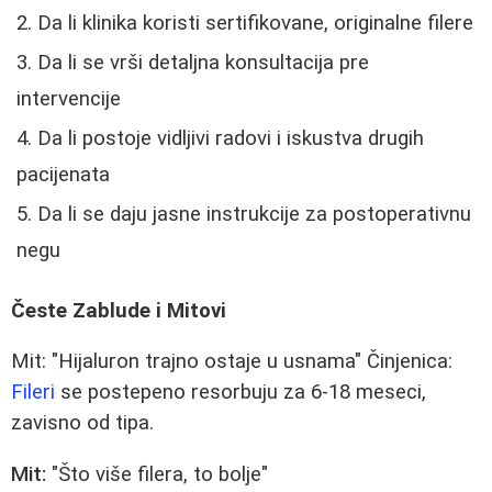
Da li klinika koristi sertifikovane, originalne filere
Da li se vrši detaljna konsultacija pre
intervencije
Da li postoje vidljivi radovi i iskustva drugih
pacijenata
Da li se daju jasne instrukcije za postoperativnu
negu
Česte Zablude i Mitovi
Mit: "Hijaluron trajno ostaje u usnama" Činjenica:
Fileri
se postepeno resorbuju za 6-18 meseci,
zavisno od tipa.
Mit:
"Što više filera, to bolje"