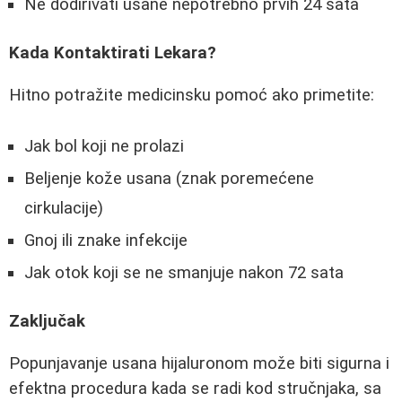
Ne dodirivati usane nepotrebno prvih 24 sata
Kada Kontaktirati Lekara?
Hitno potražite medicinsku pomoć ako primetite:
Jak bol koji ne prolazi
Beljenje kože usana (znak poremećene
cirkulacije)
Gnoj ili znake infekcije
Jak otok koji se ne smanjuje nakon 72 sata
Zaključak
Popunjavanje usana hijaluronom može biti sigurna i
efektna procedura kada se radi kod stručnjaka, sa