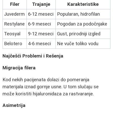
Filer
Trajanje
Karakteristike
Juvederm
6-12 meseci
Popularan, hidrofilan
Restylane
6-9 meseci
Pogodan za podočnjake
Teosyal
9-12 meseci
Gust, prirodniji izgled
Belotero
4-6 meseci
Ne vuče toliko vodu
Najčešći Problemi i Rešenja
Migracija filera
Kod nekih pacijenata dolazi do pomeranja
materijala iznad gornje usne. U tom slučaju se
može koristiti hijaluronidaza za rastvaranje.
Asimetrija