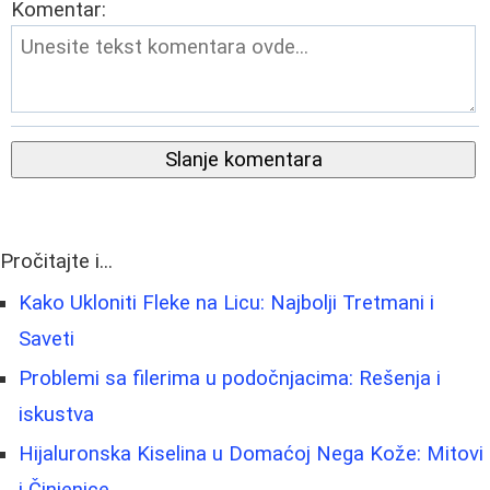
Komentar:
Slanje komentara
Pročitajte i...
Kako Ukloniti Fleke na Licu: Najbolji Tretmani i
Saveti
Problemi sa filerima u podočnjacima: Rešenja i
iskustva
Hijaluronska Kiselina u Domaćoj Nega Kože: Mitovi
i Činjenice