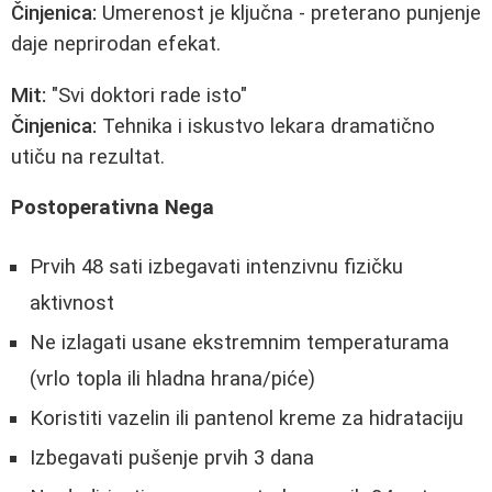
Činjenica:
Umerenost je ključna - preterano punjenje
daje neprirodan efekat.
Mit:
"Svi doktori rade isto"
Činjenica:
Tehnika i iskustvo lekara dramatično
utiču na rezultat.
Postoperativna Nega
Prvih 48 sati izbegavati intenzivnu fizičku
aktivnost
Ne izlagati usane ekstremnim temperaturama
(vrlo topla ili hladna hrana/piće)
Koristiti vazelin ili pantenol kreme za hidrataciju
Izbegavati pušenje prvih 3 dana