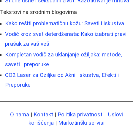
Stidne usne i seksualni život: Razotkrivanje mitova
Tekstovi na srodnim blogovima
Kako rešiti problematičnu kožu: Saveti i iskustva
Vodič kroz svet deterdženata: Kako izabrati pravi
prašak za vaš veš
Kompletan vodič za uklanjanje ožiljaka: metode,
saveti i preporuke
CO2 Laser za Ožiljke od Akni: Iskustva, Efekti i
Preporuke
O nama
|
Kontakt
|
Politika privatnosti
|
Uslovi
korišćenja
|
Marketinški servisi