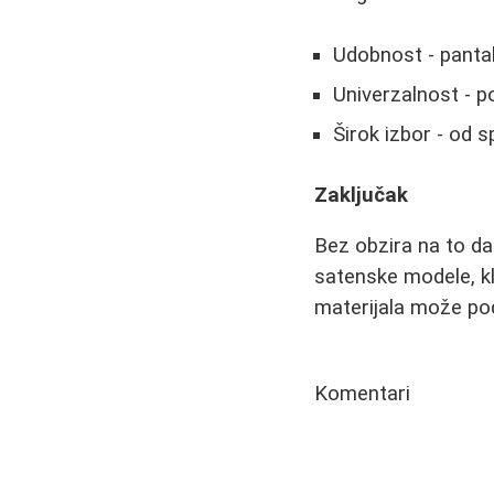
Udobnost - panta
Univerzalnost - po
Širok izbor - od 
Zaključak
Bez obzira na to da
satenske modele, kl
materijala može podi
Komentari