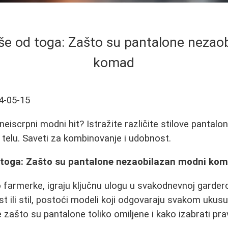
iše od toga: Zašto su pantalone nezao
komad
4-05-15
iscrpni modni hit? Istražite različite stilove pantalona
telu. Saveti za kombinovanje i udobnost.
d toga: Zašto su pantalone nezaobilazan modni ko
farmerke, igraju ključnu ulogu u svakodnevnoj gardero
st ili stil, postoći modeli koji odgovaraju svakom ukus
zašto su pantalone toliko omiljene i kako izabrati prav