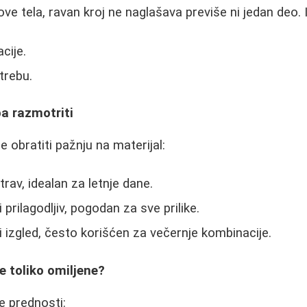
ve tela, ravan kroj ne naglašava previše ni jedan deo. 
cije.
trebu.
ba razmotriti
e obratiti pažnju na materijal:
trav, idealan za letnje dane.
 i prilagodljiv, pogodan za sve prilike.
ji izgled, često korišćen za večernje kombinacije.
 toliko omiljene?
e prednosti: