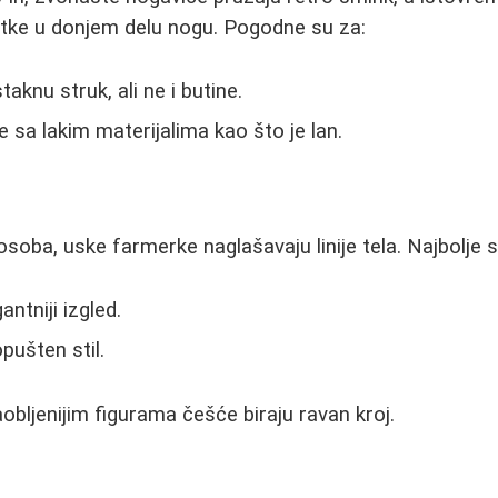
tke u donjem delu nogu. Pogodne su za:
taknu struk, ali ne i butine.
e sa lakim materijalima kao što je lan.
osoba, uske farmerke naglašavaju linije tela. Najbolje 
antniji izgled.
ušten stil.
bljenijim figurama češće biraju ravan kroj.