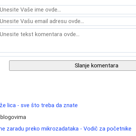
Slanje komentara
ože lica - sve što treba da znate
 blogovima
ine zaradu preko mikrozadataka - Vodič za početnike