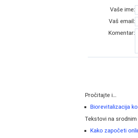
Vaše ime:
Vaš email:
Komentar:
Pročitajte i...
Biorevitalizacija k
Tekstovi na srodnim
Kako započeti onl