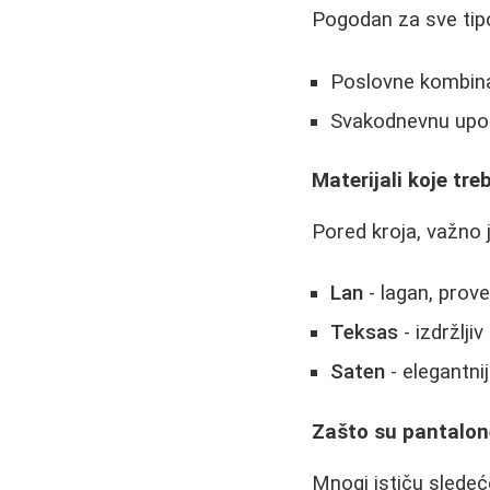
Pogodan za sve tipo
Poslovne kombina
Svakodnevnu upo
Materijali koje tre
Pored kroja, važno j
Lan
- lagan, prove
Teksas
- izdržljiv
Saten
- elegantni
Zašto su pantalone
Mnogi ističu sledeć