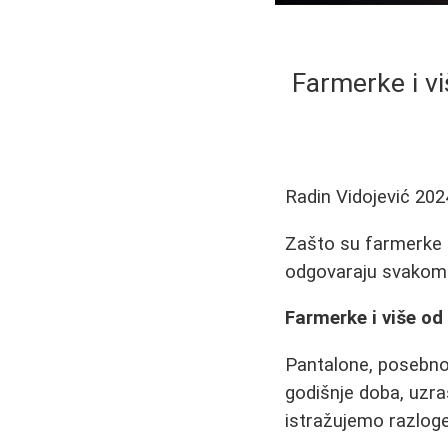
Farmerke i v
Radin Vidojević
202
Zašto su farmerke ne
odgovaraju svakom 
Farmerke i više o
Pantalone, posebno 
godišnje doba, uzra
istražujemo razloge 