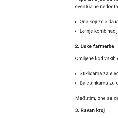
eventualne nedosta
One koji žele da is
Letnje kombinacij
2. Uske farmerke
Omiljene kod vitkih 
Štiklicama za eleg
Baletankama za op
Međutim, one sa zao
3. Ravan kroj