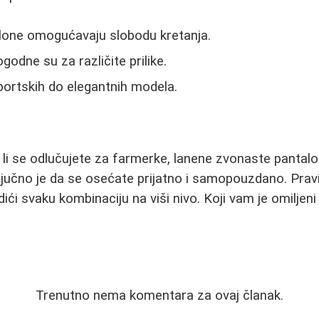
lone omogućavaju slobodu kretanja.
godne su za različite prilike.
sportskih do elegantnih modela.
 li se odlučujete za farmerke, lanene zvonaste pantalon
jučno je da se osećate prijatno i samopouzdano. Pravil
ći svaku kombinaciju na viši nivo. Koji vam je omiljeni
Trenutno nema komentara za ovaj članak.