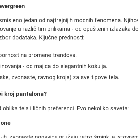
evergreen
misleno jedan od najtrajnijih modnih fenomena. Njiho
nje u različitim prilikama - od opuštenih izlazaka do
izbor dodataka. Ključne prednosti:
tpornost na promene trendova.
ovanja - od majica do elegantnih košulja.
(uske, zvonaste, ravnog kroja) za sve tipove tela.
i kroj pantalona?
 oblika tela i ličnih preferenci. Evo nekoliko saveta:
lone
-ih, zvonaste nogavice pružaju retro šmink, a istovrem