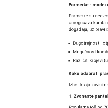
Farmerke - modni 
Farmerke su nedvos
omogućava kombinova
događaja, uz pravi 
Dugotrajnost i o
Mogućnost kombin
Različiti krojevi 
Kako odabrati prav
Izbor kroja zavisi od
1. Zvonaste panta
Popularne još od 70