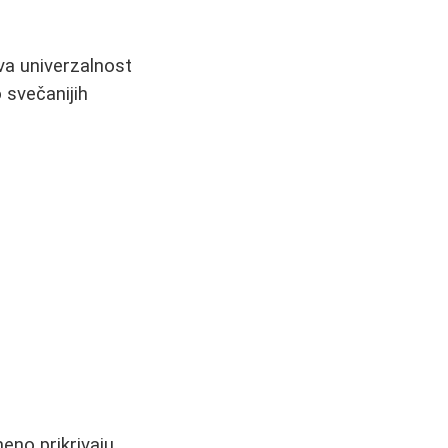
va univerzalnost
 svečanijih
eno prikrivaju