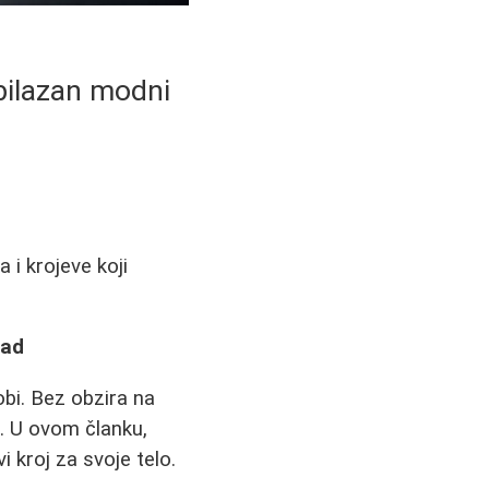
bilazan modni
 i krojeve koji
mad
bi. Bez obzira na
u. U ovom članku,
i kroj za svoje telo.