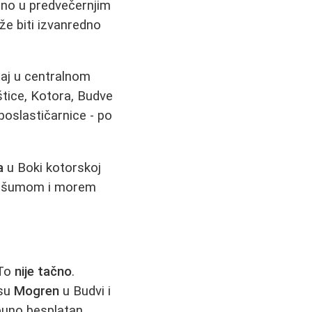
ebno u predvečernjim
že biti izvanredno
taj u centralnom
štice, Kotora, Budve
poslastičarnice - po
a
u Boki kotorskoj
om šumom i morem
 To
nije tačno
.
 su
Mogren
u Budvi i
puno besplatan.