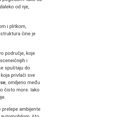
edaleko od nje,
m i plitkom,
truktura čine je
vo područje, koje
sceneičnijih i
se spuštaju do
koja privlači sve
ose
, omiljeno među
o čisto more. Iako
je.
e prelepe ambijente
e automobilom, što