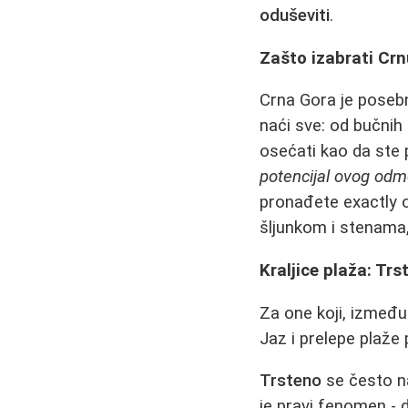
oduševiti
.
Zašto izabrati Cr
Crna Gora je posebn
naći sve: od bučnih
osećati kao da ste 
potencijal ovog odm
pronađete exactly o
šljunkom i stenama,
Kraljice plaža: Trs
Za one koji, između
Jaz i prelepe plaže
Trsteno
se često na
je pravi fenomen - 