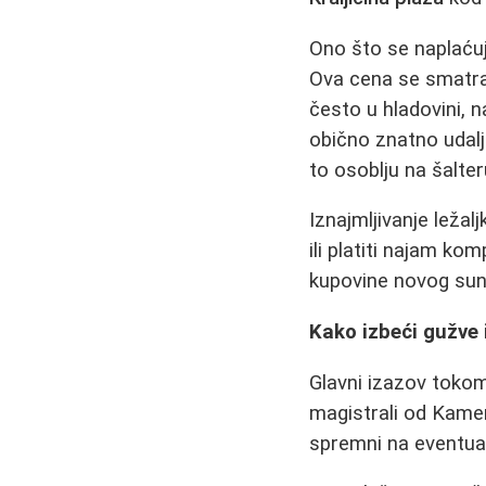
Ono što se naplaću
Ova cena se smatra
često u hladovini, 
obično znatno udalje
to osoblju na šalter
Iznajmljivanje leža
ili platiti najam ko
kupovine novog su
Kako izbeći gužve 
Glavni izazov toko
magistrali od Kamen
spremni na eventual