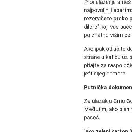
Pronalaženje smešta
najpovoljniji apart
rezervišete preko p
dilere" koji vas sa
po znatno višim ce
Ako ipak odlučite da
strane u kafiću uz p
pitajte za raspolož
jeftinijeg odmora.
Putnička dokument
Za ulazak u Crnu G
Međutim, ako planir
pasoš.
Iako
zeleni karton
(