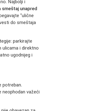
o. Najbolji i
a smeštaj unapred
zbegavajte "ulične
dvesti do smeštaja
egije: parkirajte
m ulicama i direktno
atno ugodnijeg i
e potreban.
je neophodan važeći
 nije obavezan za