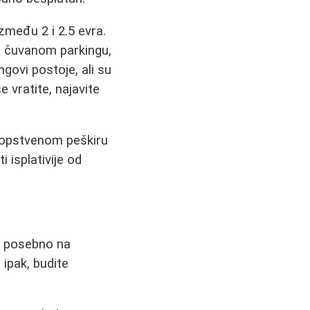
zmeđu 2 i 2.5 evra.
i čuvanom parkingu,
govi postoje, ali su
 vratite, najavite
 sopstvenom peškiru
i isplativije od
, posebno na
 ipak, budite