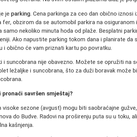
je je
parking
. Cena parkinga za ceo dan obično iznosi i
 fer, obzirom da se automobil parkira na osiguranom 
na samo nekoliko minuta hoda od plaže. Besplatni parkin
niji. Ako napustite parking tokom dana i planirate da se
u i obično će vam priznati kartu po povratku.
ljki i suncobrana nije obavezno. Možete se opružiti na
mplet ležaljke i suncobrana, što za duži boravak može bit
ncobrana.
i pronaći savršen smještaj?
m visoke sezone (avgust) mogu biti saobraćajne gužve
ova do Budve. Radovi na proširenju puta su u toku, ali
na kašnjenja.