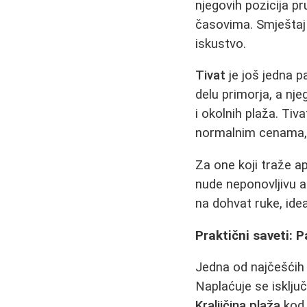
njegovih pozicija p
časovima. Smještaj 
iskustvo.
Tivat
je još jedna p
delu primorja, a nj
i okolnih plaža. Tiv
normalnim cenama, 
Za one koji traže a
nude neponovljivu 
na dohvat ruke, ide
Praktični saveti: P
Jedna od najčešćih 
Naplaćuje se isklju
Kraljičina plaža
kod 