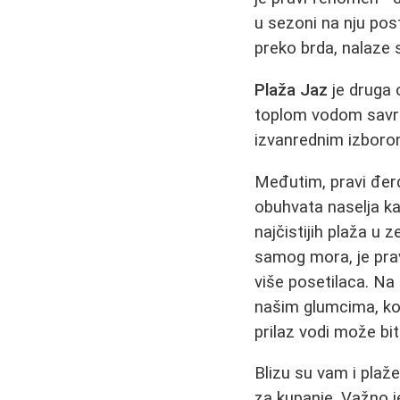
u sezoni na nju post
preko brda, nalaze 
Plaža Jaz
je druga 
toplom vodom savrš
izvanrednim izboro
Međutim, pravi đerd
obuhvata naselja kao
najčistijih plaža u z
samog mora, je pra
više posetilaca. Na
našim glumcima, koj
prilaz vodi može bi
Blizu su vam i pla
za kupanje. Važno 