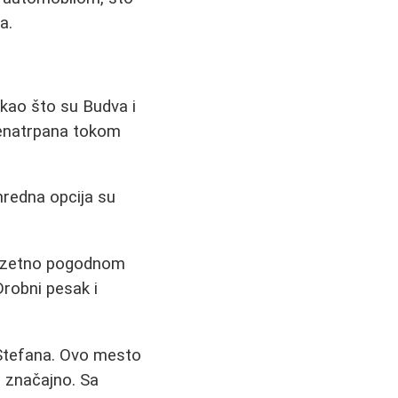
a.
kao što su Budva i
renatrpana tokom
nredna opcija su
izuzetno pogodnom
Drobni pesak i
 Stefana. Ovo mesto
e značajno. Sa