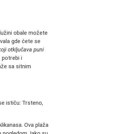
dužini obale možete
vala gde ćete se
oji otključava puni
potrebi i
aže sa sitnim
se ističu: Trsteno,
likanasa. Ova plaža
m pogledom. Iako su