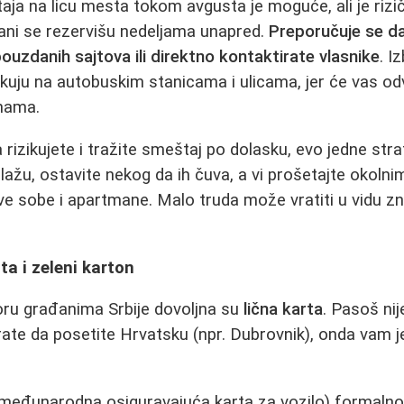
ja na licu mesta tokom avgusta je moguće, ali je rizičn
mani se rezervišu nedeljama unapred.
Preporučuje se d
ouzdanih sajtova ili direktno kontaktirate vlasnike
. I
čekuju na autobuskim stanicama i ulicama, jer će vas o
nama.
 rizikujete i tražite smeštaj po dolasku, evo jedne strat
lažu, ostavite nekog da ih čuva, a vi prošetajte okolni
ive sobe i apartmane. Malo truda može vratiti u vidu zn
a i zeleni karton
oru građanima Srbije dovoljna su
lična karta
. Pasoš nij
ate da posetite Hrvatsku (npr. Dubrovnik), onda vam 
međunarodna osiguravajuća karta za vozilo) formalno