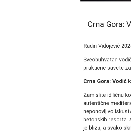
Crna Gora: V
Radin Vidojević
202
Sveobuhvatan vodič 
praktične savete za
Crna Gora: Vodič k
Zamislite idiličnu k
autentične mediter
neponovljivo iskust
betonskih resorta. 
je blizu, a svako s