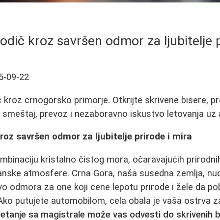
odič kroz savršen odmor za ljubitelje p
5-09-22
kroz crnogorsko primorje. Otkrijte skrivene bisere, pr
 smeštaj, prevoz i nezaboravno iskustvo letovanja uz 
roz savršen odmor za ljubitelje prirode i mira
ombinaciju kristalno čistog mora, očaravajućih prirodni
anske atmosfere. Crna Gora, naša susedna zemlja, nud
vo odmora za one koji cene lepotu prirode i žele da p
Ako putujete automobilom, cela obala je vaša ostrva za
kretanje sa magistrale može vas odvesti do skrivenih b