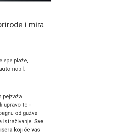
rirode i mira
elepe plaže,
automobil.
h pejzaža i
i upravo to -
obegnu od gužve
 istraživanje.
Sve
isera koji će vas