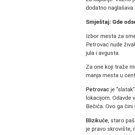
dodatno naglašava
Smještaj: Gde ods
Izbor mesta za sme
Petrovac nude živa
jula i avgusta.
Za one koji traže m
manja mesta u cent
Petrovac
je "slata
lokacijom. Odavde v
Bečića. Ovo ga čini
Blizikuće
, staro pa
je pravo skrovište,