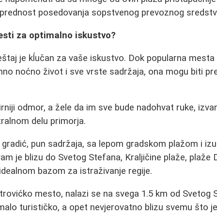
 prednost posedovanja sopstvenog prevoznog sredstv
esti za optimalno iskustvo?
štaj je kĺučan za vaše iskustvo. Dok popularna mesta 
hno noćno život i sve vrste sadržaja, ona mogu biti p
irniji odmor, a žele da im sve bude nadohvat ruke, izva
ralnom delu primorja.
k" gradić, pun sadržaja, sa lepom gradskom plažom i 
am je blizu do Svetog Stefana, Kraljičine plaže, plaže 
 idealnom bazom za istraživanje regije.
štrovićko mesto, nalazi se na svega 1.5 km od Svetog
 malo turističko, a opet nevjerovatno blizu svemu što j