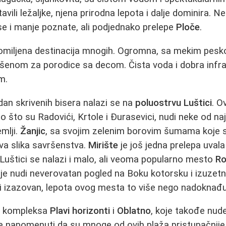
avili ležaljke, njena prirodna lepota i dalje dominira. N
se i manje poznate, ali podjednako prelepe
Ploče
.
omiljena destinacija mnogih. Ogromna, sa mekim pesko
enom za porodice sa decom. Čista voda i dobra infras
m.
an skrivenih bisera nalazi se na
poluostrvu Luštici
. O
 što su Radovići, Krtole i Đurasevici, nudi neke od naj
emlji.
Žanjic
, sa svojim zelenim borovim šumama koje 
va slika savršenstva.
Mirište
je još jedna prelepa uvala 
 Luštici se nalazi i malo, ali veoma popularno mesto
R
e nudi neverovatan pogled na Boku kotorsku i izuzetn
ti izazovan, lepota ovog mesta to više nego nadoknađu
že kompleksa
Plavi horizonti
i
Oblatno
, koje takođe nud
je napomenuti da su mnoge od ovih plaža pristupačnij