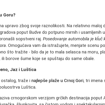
nu Goru?
a upravo zbog svoje raznolikosti. Na relativno maloj 
 gradova poput Budve do potpuno mirnih i usamljenih u
pronašli sopstveni raj.
Posedovanje automobila je kĺuč k
ora
. Omogućava vam da istražujete, menjate scenu po 
no što tražite - bilo da je to mala selasca na moru, pl
 ili borove šume koje se spuštaju do same obale.
teno, Jaz i Luštica
 ostalog, traže i
najlepše plaže u Crnoj Gori
, tri imena 
 poluostrva Luštica.
ziva crnogorskom verzijom grčkih destinacija poput A
dugačka, šljunkovita, sa čistom vodom i spektakularni