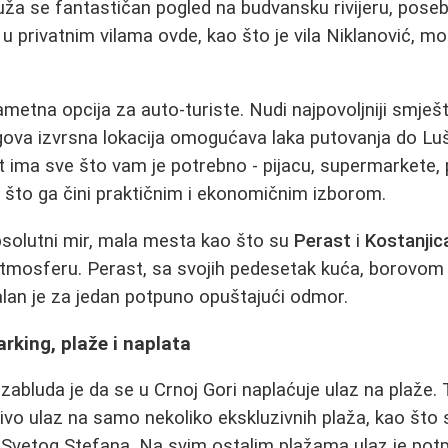
ruža se fantastičan pogled na budvansku rivijeru, pos
u privatnim vilama ovde, kao što je vila Niklanović, mo
ametna opcija za auto-turiste. Nudi najpovoljniji smješ
egova izvrsna lokacija omogućava laka putovanja do Lu
at ima sve što vam je potrebno - pijacu, supermarkete, 
što ga čini praktičnim i ekonomičnim izborom.
psolutni mir, mala mesta kao što su
Perast
i
Kostanjic
atmosferu. Perast, sa svojih pedesetak kuća, borov
alan je za jedan potpuno opuštajući odmor.
arking, plaže i naplata
zabluda je da se u Crnoj Gori naplaćuje ulaz na plaže.
čivo ulaz na samo nekoliko ekskluzivnih plaža, kao što
Svetog Stefana. Na svim ostalim plažama ulaz je pot