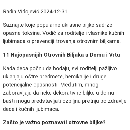
Radin Vidojević
2024-12-31
Saznajte koje popularne ukrasne biljke sadrže
opasne toksine. Vodič za roditelje i vlasnike kućnih
ljubimaca o prevenciji trovanja otrovnim biljkama.
11 Najopasnijih Otrovnih Biljaka u Domu i Vrtu
Kada deca počnu da hodaju, svi roditelji pažljivo
uklanjaju oštre predmete, hemikalije i druge
potencijalne opasnosti. Međutim, mnogi
zaboravljaju da neke dekorativne biljke u domu i
bašti mogu predstavljati ozbiljnu pretnju po zdravlje
dece i kućnih ljubimaca.
Zašto je važno poznavati otrovne biljke?