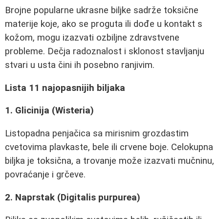
Brojne popularne ukrasne biljke sadrže toksične
materije koje, ako se proguta ili dođe u kontakt s
kožom, mogu izazvati ozbiljne zdravstvene
probleme. Dečja radoznalost i sklonost stavljanju
stvari u usta čini ih posebno ranjivim.
Lista 11 najopasnijih biljaka
1. Glicinija (Wisteria)
Listopadna penjačica sa mirisnim grozdastim
cvetovima plavkaste, bele ili crvene boje. Celokupna
biljka je toksična, a trovanje može izazvati mučninu,
povraćanje i grčeve.
2. Naprstak (Digitalis purpurea)