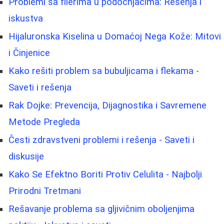
Problemi sa filerima u podočnjacima: Rešenja i
iskustva
Hijaluronska Kiselina u Domaćoj Nega Kože: Mitovi
i Činjenice
Kako rešiti problem sa bubuljicama i flekama -
Saveti i rešenja
Rak Dojke: Prevencija, Dijagnostika i Savremene
Metode Pregleda
Česti zdravstveni problemi i rešenja - Saveti i
diskusije
Kako Se Efektno Boriti Protiv Celulita - Najbolji
Prirodni Tretmani
Rešavanje problema sa gljivičnim oboljenjima