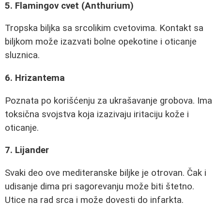
5. Flamingov cvet (Anthurium)
Tropska biljka sa srcolikim cvetovima. Kontakt sa
biljkom može izazvati bolne opekotine i oticanje
sluznica.
6. Hrizantema
Poznata po korišćenju za ukrašavanje grobova. Ima
toksična svojstva koja izazivaju iritaciju kože i
oticanje.
7. Lijander
Svaki deo ove mediteranske biljke je otrovan. Čak i
udisanje dima pri sagorevanju može biti štetno.
Utice na rad srca i može dovesti do infarkta.