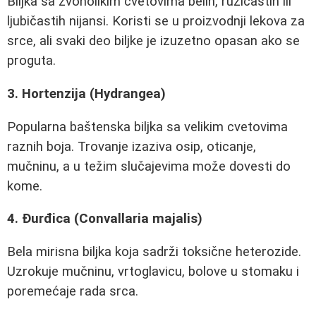
Biljka sa zvonolikim cvetovima belih, ružičastih ili
ljubičastih nijansi. Koristi se u proizvodnji lekova za
srce, ali svaki deo biljke je izuzetno opasan ako se
proguta.
3. Hortenzija (Hydrangea)
Popularna baštenska biljka sa velikim cvetovima
raznih boja. Trovanje izaziva osip, oticanje,
mučninu, a u težim slučajevima može dovesti do
kome.
4. Đurđica (Convallaria majalis)
Bela mirisna biljka koja sadrži toksične heterozide.
Uzrokuje mučninu, vrtoglavicu, bolove u stomaku i
poremećaje rada srca.