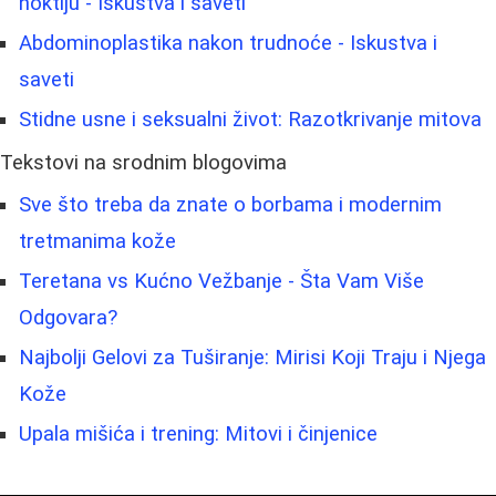
noktiju - Iskustva i saveti
Abdominoplastika nakon trudnoće - Iskustva i
saveti
Stidne usne i seksualni život: Razotkrivanje mitova
Tekstovi na srodnim blogovima
Sve što treba da znate o borbama i modernim
tretmanima kože
Teretana vs Kućno Vežbanje - Šta Vam Više
Odgovara?
Najbolji Gelovi za Tuširanje: Mirisi Koji Traju i Njega
Kože
Upala mišića i trening: Mitovi i činjenice