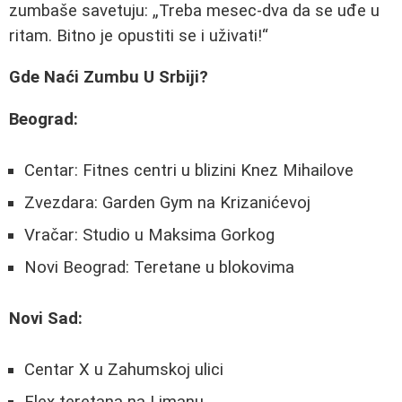
zumbaše savetuju:
Treba mesec-dva da se uđe u
ritam. Bitno je opustiti se i uživati!
Gde Naći Zumbu U Srbiji?
Beograd:
Centar: Fitnes centri u blizini Knez Mihailove
Zvezdara: Garden Gym na Krizanićevoj
Vračar: Studio u Maksima Gorkog
Novi Beograd: Teretane u blokovima
Novi Sad:
Centar X u Zahumskoj ulici