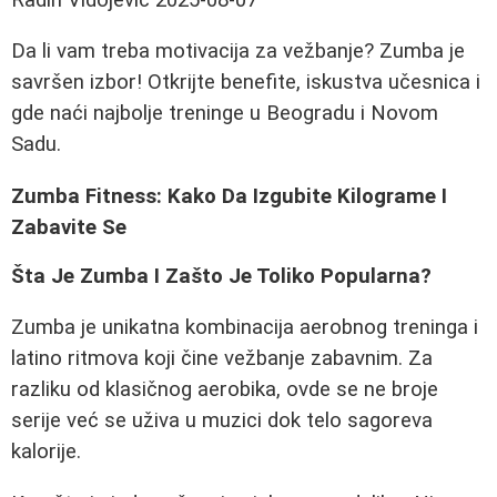
Da li vam treba motivacija za vežbanje? Zumba je
savršen izbor! Otkrijte benefite, iskustva učesnica i
gde naći najbolje treninge u Beogradu i Novom
Sadu.
Zumba Fitness: Kako Da Izgubite Kilograme I
Zabavite Se
Šta Je Zumba I Zašto Je Toliko Popularna?
Zumba je unikatna kombinacija aerobnog treninga i
latino ritmova koji čine vežbanje zabavnim. Za
razliku od klasičnog aerobika, ovde se ne broje
serije već se uživa u muzici dok telo sagoreva
kalorije.