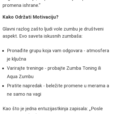
promena ishrane.
Kako Održati Motivaciju?
Glavni razlog zašto ljudi vole zumbu je društveni
aspekt. Evo saveta iskusnih zumbaša:
Pronađite grupu koja vam odgovara - atmosfera
je ključna
Varirajte treninge - probajte Zumba Toning ili
Aqua Zumbu
Pratite napredak - beležite promene u merama a
ne samo na vagi
Kao što je jedna entuzijastkinja zapisala:
Posle