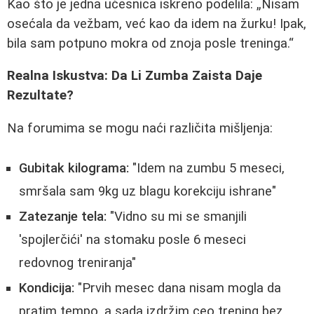
Kao što je jedna učesnica iskreno podelila:
Nisam
osećala da vežbam, već kao da idem na žurku! Ipak,
bila sam potpuno mokra od znoja posle treninga.
Realna Iskustva: Da Li Zumba Zaista Daje
Rezultate?
Na forumima se mogu naći različita mišljenja:
Gubitak kilograma:
"Idem na zumbu 5 meseci,
smršala sam 9kg uz blagu korekciju ishrane"
Zatezanje tela:
"Vidno su mi se smanjili
'spojlerčići' na stomaku posle 6 meseci
redovnog treniranja"
Kondicija:
"Prvih mesec dana nisam mogla da
pratim tempo, a sada izdržim ceo trening bez