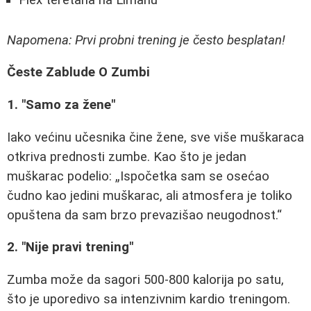
Flex teretana na Limanu
Napomena: Prvi probni trening je često besplatan!
Česte Zablude O Zumbi
1. "Samo za žene"
Iako većinu učesnika čine žene, sve više muškaraca
otkriva prednosti zumbe. Kao što je jedan
muškarac podelio:
Ispočetka sam se osećao
čudno kao jedini muškarac, ali atmosfera je toliko
opuštena da sam brzo prevazišao neugodnost.
2. "Nije pravi trening"
Zumba može da sagori 500-800 kalorija po satu,
što je uporedivo sa intenzivnim kardio treningom.