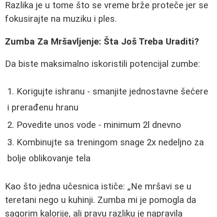
Razlika je u tome što se vreme brže proteče jer se
fokusirajte na muziku i ples.
Zumba Za Mršavljenje: Šta Još Treba Uraditi?
Da biste maksimalno iskoristili potencijal zumbe:
Korigujte ishranu - smanjite jednostavne šećere
i prerađenu hranu
Povedite unos vode - minimum 2l dnevno
Kombinujte sa treningom snage 2x nedeljno za
bolje oblikovanje tela
Kao što jedna učesnica ističe:
Ne mršavi se u
teretani nego u kuhinji. Zumba mi je pomogla da
sagorim kalorije, ali pravu razliku je napravila