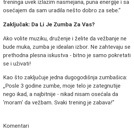
treninga uvek izlazim nasmejana, puna energije i sa
osećajem da sam uradila nešto dobro za sebe.
Zaključak: Da Li Je Zumba Za Vas?
Ako volite muziku, druženje i želite da vežbanje ne
bude muka, zumba je idealan izbor. Ne zahtevaju se
prethodna plesna iskustva - bitno je samo pokretati
se i uživati!
Kao što zaključuje jedna dugogodišnja zumbašica:
Posle 3 godine zumbe, moje telo je zategnutije
nego ikad, a najbitnije - nikad nisam osećala da
'moram' da vežbam. Svaki trening je zabava!
Komentari