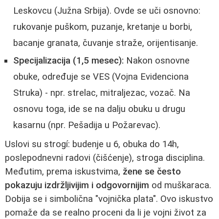
Leskovcu (Južna Srbija). Ovde se uči osnovno:
rukovanje puškom, puzanje, kretanje u borbi,
bacanje granata, čuvanje straže, orijentisanje.
Specijalizacija (1,5 mesec):
Nakon osnovne
obuke, određuje se VES (Vojna Evidenciona
Struka) - npr. strelac, mitraljezac, vozač. Na
osnovu toga, ide se na dalju obuku u drugu
kasarnu (npr. Pešadija u Požarevac).
Uslovi su strogí: budenje u 6, obuka do 14h,
poslepodnevni radovi (čišćenje), stroga disciplina.
Međutim, prema iskustvima,
žene se često
pokazuju izdržljivijim i odgovornijim
od muškaraca.
Dobija se i simbolična "vojnička plata". Ovo iskustvo
pomaže da se realno proceni da li je vojni život za