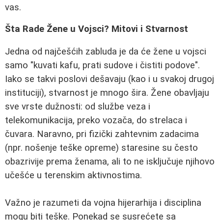
vas.
Šta Rade Žene u Vojsci? Mitovi i Stvarnost
Jedna od najčešćih zabluda je da će žene u vojsci
samo "kuvati kafu, prati sudove i čistiti podove".
Iako se takvi poslovi dešavaju (kao i u svakoj drugoj
instituciji), stvarnost je mnogo šira. Žene obavljaju
sve vrste dužnosti: od službe veza i
telekomunikacija, preko vozača, do strelaca i
čuvara. Naravno, pri fizički zahtevnim zadacima
(npr. nošenje teške opreme) staresine su često
obazrivije prema ženama, ali to ne isključuje njihovo
učešće u terenskim aktivnostima.
Važno je razumeti da vojna hijerarhija i disciplina
mogu biti teške. Ponekad se susrećete sa