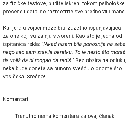
za fizičke testove, budite iskreni tokom psihološke
procene i detailno razmotrite sve prednosti i mane.
Karijera u vojsci može biti izuzetno ispunjavajuća
za one koji su za nju stvoreni. Kao što je jedna od
ispitanica rekla:
"Nikad nisam bila ponosnija na sebe
nego kad sam stavila beretku. To je nešto što moraš
da voliš da bi mogao da radiš."
Bez obzira na odluku,
neka bude doneta sa punom svešću o onome što
vas čeka. Srećno!
Komentari
Trenutno nema komentara za ovaj članak.