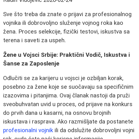
Sve što treba da znate o prijavi za profesionalnog
vojnika ili dobrovoljno služenje vojnog roka kao
žena. Proces selekcije, fizički testovi, iskustva sa
terena i saveti za uspeh.
Žene u Vojsci Srbije: Praktični Vodič, Iskustva i
Šanse za Zaposlenje
Odlučiti se za karijeru u vojsci je ozbiljan korak,
posebno za žene koje se suočavaju sa specifičnim
izazovima i pitanjima. Ovaj članak nastoji da pruži
sveobuhvatan uvid u proces, od prijave na konkurs
do prvih dana u kasarni, na osnovu brojnih
iskustava i rasprava. Ako razmišljate da postanete
profesionalni vojnik
ili da odslužite dobrovoljni vojni
rok, ovde ćete naći korisne informacije.