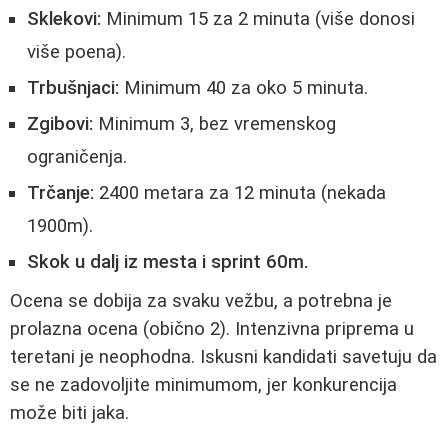
Sklekovi:
Minimum 15 za 2 minuta (više donosi
više poena).
Trbušnjaci:
Minimum 40 za oko 5 minuta.
Zgibovi:
Minimum 3, bez vremenskog
ograničenja.
Trčanje:
2400 metara za 12 minuta (nekada
1900m).
Skok u dalj iz mesta i sprint 60m.
Ocena se dobija za svaku vežbu, a potrebna je
prolazna ocena (obično 2). Intenzivna priprema u
teretani je neophodna. Iskusni kandidati savetuju da
se ne zadovoljite minimumom, jer konkurencija
može biti jaka.