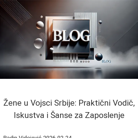
Žene u Vojsci Srbije: Praktični Vodič,
Iskustva i Šanse za Zaposlenje
Radin Vidojević
2026-02-24