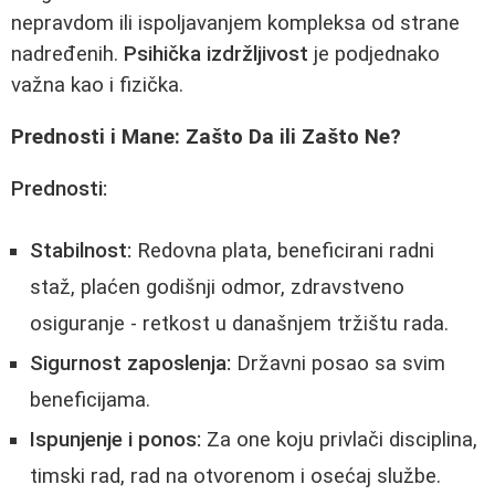
nepravdom ili ispoljavanjem kompleksa od strane
nadređenih.
Psihička izdržljivost
je podjednako
važna kao i fizička.
Prednosti i Mane: Zašto Da ili Zašto Ne?
Prednosti:
Stabilnost:
Redovna plata, beneficirani radni
staž, plaćen godišnji odmor, zdravstveno
osiguranje - retkost u današnjem tržištu rada.
Sigurnost zaposlenja:
Državni posao sa svim
beneficijama.
Ispunjenje i ponos:
Za one koju privlači disciplina,
timski rad, rad na otvorenom i osećaj službe.