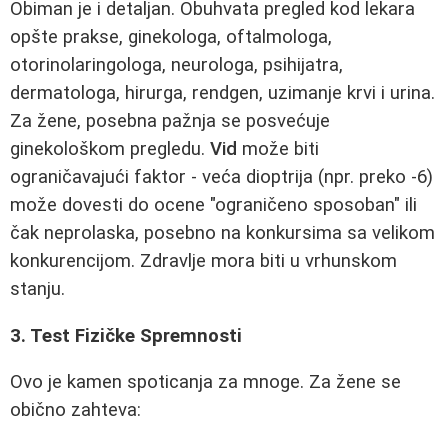
Obiman je i detaljan. Obuhvata pregled kod lekara
opšte prakse, ginekologa, oftalmologa,
otorinolaringologa, neurologa, psihijatra,
dermatologa, hirurga, rendgen, uzimanje krvi i urina.
Za žene, posebna pažnja se posvećuje
ginekološkom pregledu.
Vid
može biti
ograničavajući faktor - veća dioptrija (npr. preko -6)
može dovesti do ocene "ograničeno sposoban" ili
čak neprolaska, posebno na konkursima sa velikom
konkurencijom. Zdravlje mora biti u vrhunskom
stanju.
3. Test Fizičke Spremnosti
Ovo je kamen spoticanja za mnoge. Za žene se
obično zahteva: