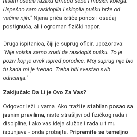
nisam osetila razliku između sebe i muških kolega.
Uspešno sam rasklopila i sklopila pušku brže od
većine njih."
Njena priča ističe ponos i osećaj
postignuća, ali i ogroman fizički napor.
Druga ispitanica, čiji je suprug oficir, upozorava:
"Nije vojska samo znati da rasklopiš pušku. To je
poziv koji je uvek ispred porodice. Moj suprug nije bio
tu kada mi je trebao. Treba biti svestan svih
odricanja."
Zaključak: Da Li je Ovo Za Vas?
Odgovor leži u vama. Ako tražite
stabilan posao sa
jasnim pravilima
, niste strašljivi od fizičkog rada i
discipline, i ako vas ideja službe i rada u timu
ispunjava - onda probajte.
Pripremite se temeljno