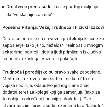
Društvene predrasude:
I dalje postoji mišljenje
da "vojska nije za žene".
Posebna Pitanja: Veze, Trudnoća i Fizički Izazovi
Često se pominje da su
veze i protekcija
ključne za
zaposlenje. Iako je to, nažalost, realnost u mnogim
sektorima, postoji i dosta ljudi primljenih isključivo
na osnovu zasluga. Važno je pokušati.
Trudnoća i porodiljsko
su pravo svake zaposlene.
Međutim, u zatvorenim sistemima kao što su
vojska i policija, odsustvo jednog člana znači
dodatni teret za kolege koji ga zamenjuju (iako za
to dobijaju određeni finansijski dodatak). Ovo
stvara tenzije i predrasude o ženama kao "balastu".