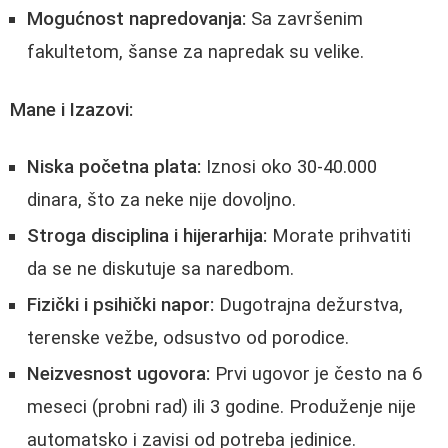
Mogućnost napredovanja:
Sa završenim
fakultetom, šanse za napredak su velike.
Mane i Izazovi:
Niska početna plata:
Iznosi oko 30-40.000
dinara, što za neke nije dovoljno.
Stroga disciplina i hijerarhija:
Morate prihvatiti
da se ne diskutuje sa naredbom.
Fizički i psihički napor:
Dugotrajna dežurstva,
terenske vežbe, odsustvo od porodice.
Neizvesnost ugovora:
Prvi ugovor je često na 6
meseci (probni rad) ili 3 godine. Produženje nije
automatsko i zavisi od potreba jedinice.