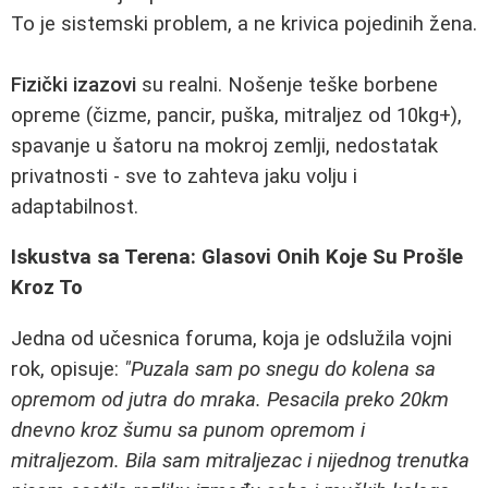
To je sistemski problem, a ne krivica pojedinih žena.
Fizički izazovi
su realni. Nošenje teške borbenе
opreme (čizme, pancir, puška, mitraljez od 10kg+),
spavanje u šatoru na mokroj zemlji, nedostatak
privatnosti - sve to zahteva jaku volju i
adaptabilnost.
Iskustva sa Terena: Glasovi Onih Koje Su Prošle
Kroz To
Jedna od učesnica foruma, koja je odslužila vojni
rok, opisuje:
"Puzala sam po snegu do kolena sa
opremom od jutra do mraka. Pesacila preko 20km
dnevno kroz šumu sa punom opremom i
mitraljezom. Bila sam mitraljezac i nijednog trenutka