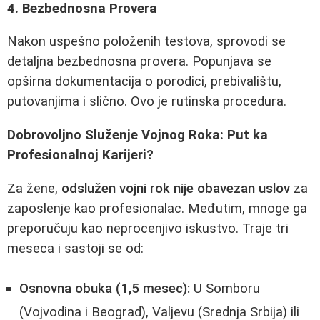
4. Bezbednosna Provera
Nakon uspešno položenih testova, sprovodi se
detaljna bezbednosna provera. Popunjava se
opširna dokumentacija o porodici, prebivalištu,
putovanjima i slično. Ovo je rutinska procedura.
Dobrovoljno Služenje Vojnog Roka: Put ka
Profesionalnoj Karijeri?
Za žene,
odslužen vojni rok nije obavezan uslov
za
zaposlenje kao profesionalac. Međutim, mnoge ga
preporučuju kao neprocenjivo iskustvo. Traje tri
meseca i sastoji se od:
Osnovna obuka (1,5 mesec):
U Somboru
(Vojvodina i Beograd), Valjevu (Srednja Srbija) ili