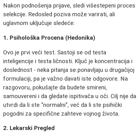
Nakon podnošenja prijave, sledi višestepeni proces
selekcije. Redosled poziva može varirati, ali
uglavnom uključuje sledeće:
1. Psihološka Procena (Hedonika)
Ovo je prvi veći test. Sastoji se od testa
inteligencije i testa ličnosti. Ključ je koncentracija i
doslednost - neka pitanja se ponavljaju u drugačijoj
formulaciji, pa je važno davati iste odgovore. Na
razgovoru, pokušajte da budete smireni,
samouvereni i da gledate ispitivača u oči. Cilj nije da
utvrdi da li ste "normalni", već da li ste psihički
pogodni za specifične zahteve vojnog života.
2. Lekarski Pregled