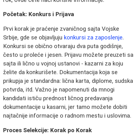
Početak: Konkurs i Prijava
Prvi korak je praćenje zvaničnog sajta Vojske
Srbije, gde se objavljuju
konkursi za zaposlenje
.
Konkursi se obično otvaraju dva puta godišnje,
često u proleće i jesen. Prijavu možete preuzeti sa
sajta ili lično u vojnoj ustanovi - kazarni za koju
želite da konkurišete. Dokumentacija koja se
prikupja je standardna: lična karta, diplome, sudska
potvrda, itd. Važno je napomenuti da mnogi
kandidati ističu prednost ličnog predavanja
dokumentacije u kasarni, jer tamo možete dobiti
najtačnije informacije o radnom mestu i uslovima.
Proces Selekcije: Korak po Korak