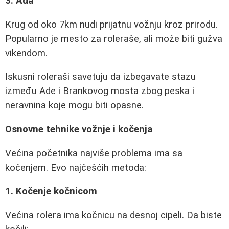
3. Ada
Krug od oko 7km nudi prijatnu vožnju kroz prirodu.
Popularno je mesto za roleraše, ali može biti gužva
vikendom.
Iskusni roleraši savetuju da izbegavate stazu
između Ade i Brankovog mosta zbog peska i
neravnina koje mogu biti opasne.
Osnovne tehnike vožnje i kočenja
Većina početnika najviše problema ima sa
kočenjem. Evo najčešćih metoda:
1. Kočenje kočnicom
Većina rolera ima kočnicu na desnoj cipeli. Da biste