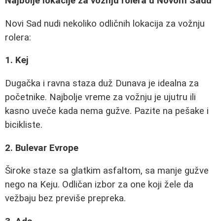
Najbolje lokacije za vožnju rolera u Novom Sadu
Novi Sad nudi nekoliko odličnih lokacija za vožnju
rolera:
1. Kej
Dugačka i ravna staza duž Dunava je idealna za
početnike. Najbolje vreme za vožnju je ujutru ili
kasno uveče kada nema gužve. Pazite na pešake i
bicikliste.
2. Bulevar Evrope
Široke staze sa glatkim asfaltom, sa manje gužve
nego na Keju. Odličan izbor za one koji žele da
vežbaju bez previše prepreka.