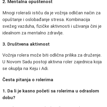
2. Mentalna opuštenost
Mnogi roleraši ističu da je vožnja odličan način za
opuštanje i oslobađanje stresa. Kombinacija
svežeg vazduha, fizičke aktivnosti i uživanja čini je
idealnom za mentalno zdravlje.
3. Društvena aktivnost
Vožnja rolera može biti odlična prilika za druženje.
U Novom Sadu postoji aktivna roler zajednica koja
se okuplja na Keju i Adi.
Česta pitanja o rolerima
1. Da li je kasno početi sa rolerima u odraslom
dobu?