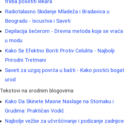
treba posetiti lekara
Radiotalasno Skidanje Mladeža i Bradavica u
Beogradu - Iscustva i Saveti
Depilacija šećerom - Drevna metoda koja se vraća
u modu
Kako Se Efektno Boriti Protiv Celulita - Najbolji
Prirodni Tretmani
Saveti za uzgoj povrća u bašti - Kako postići bogat
urod
Tekstovi na srodnim blogovima
Kako Da Skinete Masne Naslage na Stomaku i
Grudima: Praktičan Vodič
Najbolje vežbe za učvršćivanje i podizanje zadnjice