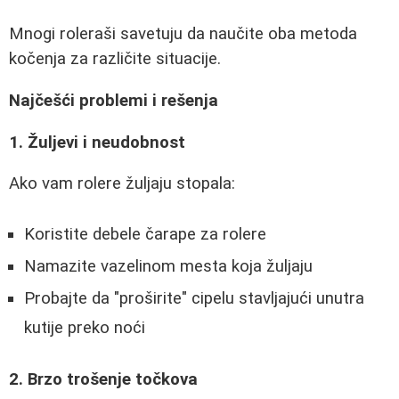
Mnogi roleraši savetuju da naučite oba metoda
kočenja za različite situacije.
Najčešći problemi i rešenja
1. Žuljevi i neudobnost
Ako vam rolere žuljaju stopala:
Koristite debele čarape za rolere
Namazite vazelinom mesta koja žuljaju
Probajte da "proširite" cipelu stavljajući unutra
kutije preko noći
2. Brzo trošenje točkova