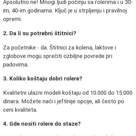
Apsolutno ne! Mnogi ljudi počinju sa rolerima i u 30-
im, 40-im godinama. Ključ je u strpljenju i pravilnoj
opremi.
2. Da li su potrebni štitnici?
Za početnike - da. Štitnici za kolena, laktove i
zglobove mogu sprečiti ozbiljne povrede pri
padovima.
3. Koliko koštaju dobri rolere?
Kvalitetni ulazni modeli koštaju od 10.000 do 15.000
dinara. Možete naći i jeftinije opcije, ali često po
ceni kvaliteta.
4. Gde nositi rolere do staze?