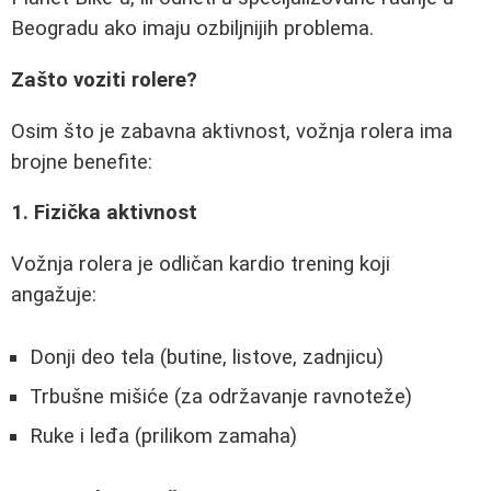
Beogradu ako imaju ozbiljnijih problema.
Zašto voziti rolere?
Osim što je zabavna aktivnost, vožnja rolera ima
brojne benefite:
1. Fizička aktivnost
Vožnja rolera je odličan kardio trening koji
angažuje:
Donji deo tela (butine, listove, zadnjicu)
Trbušne mišiće (za održavanje ravnoteže)
Ruke i leđa (prilikom zamaha)