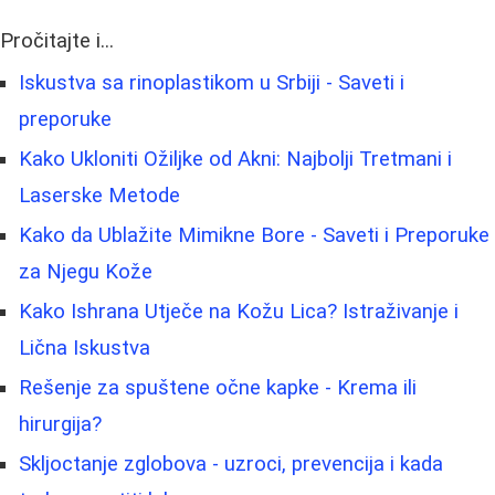
Pročitajte i...
Iskustva sa rinoplastikom u Srbiji - Saveti i
preporuke
Kako Ukloniti Ožiljke od Akni: Najbolji Tretmani i
Laserske Metode
Kako da Ublažite Mimikne Bore - Saveti i Preporuke
za Njegu Kože
Kako Ishrana Utječe na Kožu Lica? Istraživanje i
Lična Iskustva
Rešenje za spuštene očne kapke - Krema ili
hirurgija?
Skljoctanje zglobova - uzroci, prevencija i kada