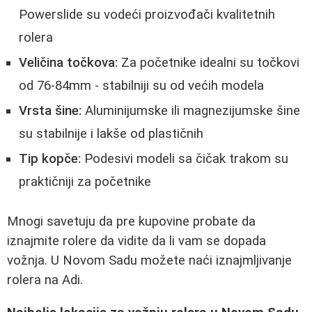
Powerslide su vodeći proizvođači kvalitetnih
rolera
Veličina točkova:
Za početnike idealni su točkovi
od 76-84mm - stabilniji su od većih modela
Vrsta šine:
Aluminijumske ili magnezijumske šine
su stabilnije i lakše od plastičnih
Tip kopče:
Podesivi modeli sa čičak trakom su
praktičniji za početnike
Mnogi savetuju da pre kupovine probate da
iznajmite rolere da vidite da li vam se dopada
vožnja. U Novom Sadu možete naći iznajmljivanje
rolera na Adi.