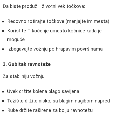
Da biste produžili životni vek točkova:
Redovno rotirajte točkove (menjajte im mesta)
Koristite T kočenje umesto kočnice kada je
moguće
Izbegavajte vožnju po hrapavim površinama
3. Gubitak ravnoteže
Za stabilniju vožnju:
Uvek držite kolena blago savijena
Težište držite nisko, sa blagim nagibom napred
Ruke držite raširene za bolju ravnotežu