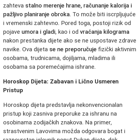
zahteva
stalno merenje hrane, računanje kalorija i
pažljivo planiranje obroka
. To može biti iscrpljujuće
i vremenski zahtevno. Pored toga, postoji rizik od
pojave
umora i gladi
, kao i od
vraćanja kilograma
nakon prestanka dijete ako se ne uspostave zdrave
navike. Ova dijeta
se ne preporučuje
fizički aktivnim
osobama, trudnicama, dojiljama, mladima ili
osobama sa poremećajima ishrane.
Horoskop Dijeta: Zabavan i Lično Usmeren
Pristup
Horoskop dijeta predstavlja nekonvencionalan
pristup koji zasniva preporuke za ishranu na
osobinama zodijačkih znakova. Na primer,
strastvenim Lavovima možda odgovara bogat i
raznovrstan jelovnik poput Dukan dijete, dok