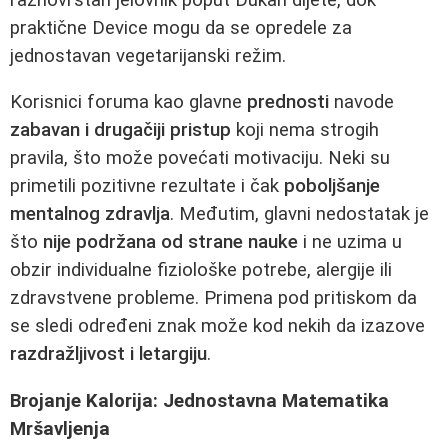
praktične Device mogu da se opredele za
jednostavan vegetarijanski režim.
Korisnici foruma kao glavne
prednosti
navode
zabavan i drugačiji pristup
koji nema strogih
pravila, što može povećati motivaciju. Neki su
primetili pozitivne rezultate i čak
poboljšanje
mentalnog zdravlja
. Međutim, glavni nedostatak je
što
nije podržana od strane nauke
i ne uzima u
obzir individualne fiziološke potrebe, alergije ili
zdravstvene probleme. Primena pod pritiskom da
se sledi određeni znak može kod nekih da izazove
razdražljivost i letargiju
.
Brojanje Kalorija: Jednostavna Matematika
Mršavljenja