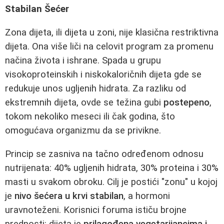
Stabilan Šećer
Zona dijeta, ili dijeta u zoni, nije klasična restriktivna
dijeta. Ona više liči na celovit program za promenu
načina života i ishrane. Spada u grupu
visokoproteinskih i niskokaloričnih dijeta gde se
redukuje unos ugljenih hidrata. Za razliku od
ekstremnih dijeta, ovde se težina gubi
postepeno
,
tokom nekoliko meseci ili čak godina, što
omogućava organizmu da se privikne.
Princip se zasniva na tačno određenom odnosu
nutrijenata: 40% ugljenih hidrata, 30% proteina i 30%
masti u svakom obroku. Cilj je postići "zonu" u kojoj
je
nivo šećera u krvi stabilan
, a hormoni
uravnoteženi. Korisnici foruma ističu brojne
prednosti: dijeta je
prilagođena vegetarijancima i