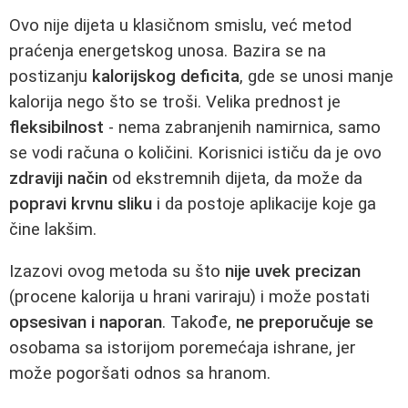
Ovo nije dijeta u klasičnom smislu, već metod
praćenja energetskog unosa. Bazira se na
postizanju
kalorijskog deficita
, gde se unosi manje
kalorija nego što se troši. Velika prednost je
fleksibilnost
- nema zabranjenih namirnica, samo
se vodi računa o količini. Korisnici ističu da je ovo
zdraviji način
od ekstremnih dijeta, da može da
popravi krvnu sliku
i da postoje aplikacije koje ga
čine lakšim.
Izazovi ovog metoda su što
nije uvek precizan
(procene kalorija u hrani variraju) i može postati
opsesivan i naporan
. Takođe,
ne preporučuje se
osobama sa istorijom poremećaja ishrane, jer
može pogoršati odnos sa hranom.