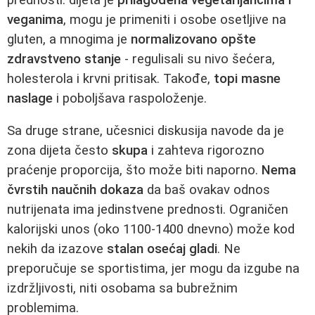
veganima
, mogu je primeniti i osobe osetljive na
gluten, a mnogima je
normalizovano opšte
zdravstveno stanje
- regulisali su nivo šećera,
holesterola i krvni pritisak. Takođe,
topi masne
naslage
i poboljšava raspoloženje.
Sa druge strane, učesnici diskusija navode da je
zona dijeta često
skupa
i zahteva rigorozno
praćenje proporcija, što može biti naporno.
Nema
čvrstih naučnih dokaza
da baš ovakav odnos
nutrijenata ima jedinstvene prednosti. Ograničen
kalorijski unos (oko 1100-1400 dnevno) može kod
nekih da izazove
stalan osećaj gladi
. Ne
preporučuje se sportistima, jer mogu da izgube na
izdržljivosti, niti osobama sa bubrežnim
problemima.