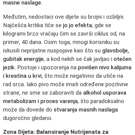
masne naslage
.
Međutim, nedostaci ove dijete su brojni i ozbiljni.
Najčešća kritika tiče se
jo jo efekta
, gde se
kilogrami brzo vraćaju čim se završi ciklus od, na
primer, 40 dana. Osim toga, mnogi korisniku su
iskusili neprijatne nuspojave kao što su
glavobolje,
gubitak energije
, a kod nekih se čak javljao i
otečen
jezik
. Postoje i upozorenja na
povišen nivo kalijuma
i kreatina u krvi
, što može negativno da utiče na
rad srca. Iako pivo može imati određene pozitivne
strane, ne sme se zaboraviti da
alkohol usporava
metabolizam i proces varenja
, što paradoksalno
može da dovede do
stvaranja masnih naslaga
dugoročno gledano.
Zona Dijeta: Balansiranje Nutrijenata za