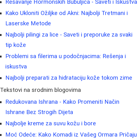
Rešavanje Hormonskih Bubuljica - Saveti i Iskustva
Kako Ukloniti Ožiljke od Akni: Najbolji Tretmani i
Laserske Metode
Najbolji pilingi za lice - Saveti i preporuke za svaki
tip kože
Problemi sa filerima u podočnjacima: Rešenja i
iskustva
Najbolji preparati za hidrataciju kože tokom zime
Tekstovi na srodnim blogovima
Redukovana Ishrana - Kako Promeniti Način
Ishrane Bez Strogih Dijeta
Najbolje kreme za suvu kožu i bore
Moć Odeće: Kako Komadi iz Vašeg Ormara Pričaju