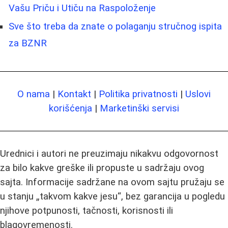
Vašu Priču i Utiču na Raspoloženje
Sve što treba da znate o polaganju stručnog ispita
za BZNR
O nama
|
Kontakt
|
Politika privatnosti
|
Uslovi
korišćenja
|
Marketinški servisi
Urednici i autori ne preuzimaju nikakvu odgovornost
za bilo kakve greške ili propuste u sadržaju ovog
sajta. Informacije sadržane na ovom sajtu pružaju se
u stanju „takvom kakve jesu“, bez garancija u pogledu
njihove potpunosti, tačnosti, korisnosti ili
blagovremenosti.