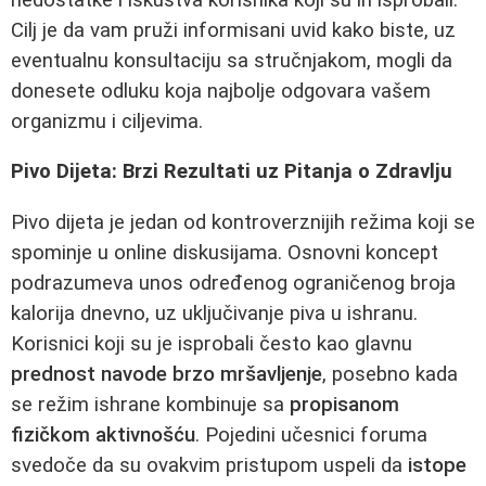
Cilj je da vam pruži informisani uvid kako biste, uz
eventualnu konsultaciju sa stručnjakom, mogli da
donesete odluku koja najbolje odgovara vašem
organizmu i ciljevima.
Pivo Dijeta: Brzi Rezultati uz Pitanja o Zdravlju
Pivo dijeta je jedan od kontroverznijih režima koji se
spominje u online diskusijama. Osnovni koncept
podrazumeva unos određenog ograničenog broja
kalorija dnevno, uz uključivanje piva u ishranu.
Korisnici koji su je isprobali često kao glavnu
prednost navode brzo mršavljenje
, posebno kada
se režim ishrane kombinuje sa
propisanom
fizičkom aktivnošću
. Pojedini učesnici foruma
svedoče da su ovakvim pristupom uspeli da
istope