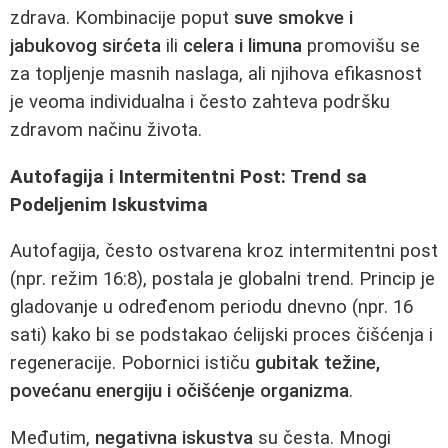
zdrava. Kombinacije poput
suve smokve i
jabukovog sirćeta
ili
celera i limuna
promovišu se
za topljenje masnih naslaga, ali njihova efikasnost
je veoma individualna i često zahteva podršku
zdravom načinu života.
Autofagija i Intermitentni Post: Trend sa
Podeljenim Iskustvima
Autofagija, često ostvarena kroz intermitentni post
(npr. režim 16:8), postala je globalni trend. Princip je
gladovanje u određenom periodu dnevno (npr. 16
sati) kako bi se podstakao ćelijski proces čišćenja i
regeneracije. Pobornici ističu
gubitak težine,
povećanu energiju i očišćenje organizma
.
Međutim,
negativna iskustva
su česta. Mnogi