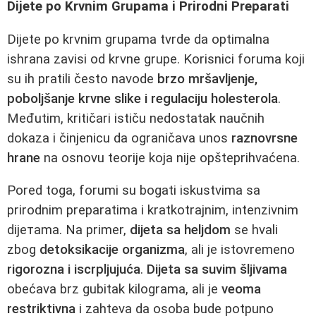
Dijete po Krvnim Grupama i Prirodni Preparati
Dijete po krvnim grupama tvrde da optimalna
ishrana zavisi od krvne grupe. Korisnici foruma koji
su ih pratili često navode
brzo mršavljenje,
poboljšanje krvne slike i regulaciju holesterola
.
Međutim, kritičari ističu nedostatak naučnih
dokaza i činjenicu da ograničava unos
raznovrsne
hrane
na osnovu teorije koja nije opšteprihvaćena.
Pored toga, forumi su bogati iskustvima sa
prirodnim preparatima i kratkotrajnim, intenzivnim
dijетama. Na primer,
dijeta sa heljdom
se hvali
zbog
detoksikacije organizma
, ali je istovremeno
rigorozna i iscrpljujuća
.
Dijeta sa suvim šljivama
obećava brz gubitak kilograma, ali je
veoma
restriktivna
i zahteva da osoba bude potpuno