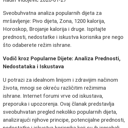
Sveobuhvatna analiza popularnih dijeta za
mršavljenje: Pivo dijeta, Zona, 1200 kalorija,
Horoskop, Brojanje kalorija i druge. Ispitajte
prednosti, nedostatke i iskustva korisnika pre nego
što odaberete režim ishrane.
Vodič kroz Popularne Dijete: Analiza Prednosti,
Nedostataka i Iskustava
U potrazi za idealnom linijom i zdravijim načinom
života, mnogi se okreću različitim režimima
ishrane. Internet forumi vrvе od iskustava,
preporuka i upozorenja. Ovaj članak predstavlja
sveobuhvatan pregled nekoliko popularnih dijeta,
analizirajući njihove principe, potencijalne prednosti,
nedostatke i iskustva korisnika koji su ih isprobali.