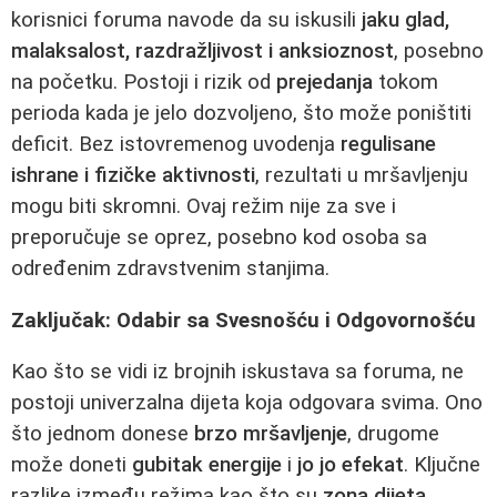
korisnici foruma navode da su iskusili
jaku glad,
malaksalost, razdražljivost i anksioznost
, posebno
na početku. Postoji i rizik od
prejedanja
tokom
perioda kada je jelo dozvoljeno, što može poništiti
deficit. Bez istovremenog uvodenja
regulisane
ishrane i fizičke aktivnosti
, rezultati u mršavljenju
mogu biti skromni. Ovaj režim nije za sve i
preporučuje se oprez, posebno kod osoba sa
određenim zdravstvenim stanjima.
Zaključak: Odabir sa Svesnošću i Odgovornošću
Kao što se vidi iz brojnih iskustava sa foruma, ne
postoji univerzalna dijeta koja odgovara svima. Ono
što jednom donese
brzo mršavljenje
, drugome
može doneti
gubitak energije
i
jo jo efekat
. Ključne
razlike između režima kao što su
zona dijeta
,