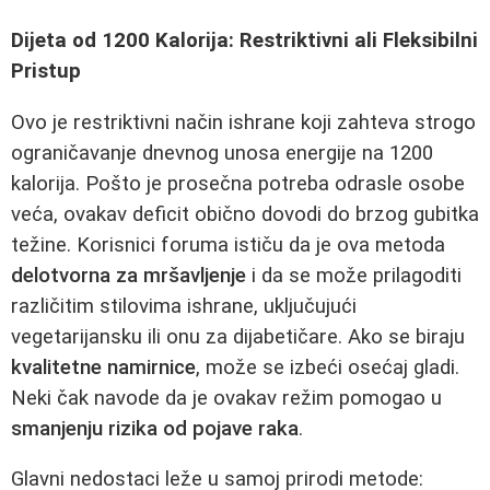
Dijeta od 1200 Kalorija: Restriktivni ali Fleksibilni
Pristup
Ovo je restriktivni način ishrane koji zahteva strogo
ograničavanje dnevnog unosa energije na 1200
kalorija. Pošto je prosečna potreba odrasle osobe
veća, ovakav deficit obično dovodi do brzog gubitka
težine. Korisnici foruma ističu da je ova metoda
delotvorna za mršavljenje
i da se može prilagoditi
različitim stilovima ishrane, uključujući
vegetarijansku ili onu za dijabetičare. Ako se biraju
kvalitetne namirnice
, može se izbeći osećaj gladi.
Neki čak navode da je ovakav režim pomogao u
smanjenju rizika od pojave raka
.
Glavni nedostaci leže u samoj prirodi metode: