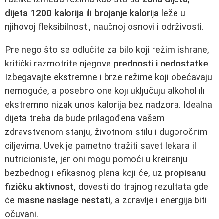
dijeta 1200 kalorija
ili
brojanje kalorija
leže u
njihovoj fleksibilnosti, naučnoj osnovi i održivosti.
Pre nego što se odlučite za bilo koji režim ishrane,
kritički razmotrite njegove
prednosti i nedostatke
.
Izbegavajte ekstremne i brze režime koji obećavaju
nemoguće, a posebno one koji uključuju alkohol ili
ekstremno nizak unos kalorija bez nadzora. Idealna
dijeta treba da bude prilagođena vašem
zdravstvenom stanju, životnom stilu i dugoročnim
ciljevima. Uvek je pametno tražiti savet lekara ili
nutricioniste, jer oni mogu pomoći u kreiranju
bezbednog i efikasnog plana koji će, uz
propisanu
fizičku aktivnost
, dovesti do trajnog rezultata gde
će
masne naslage nestati
, a zdravlje i energija biti
očuvani.