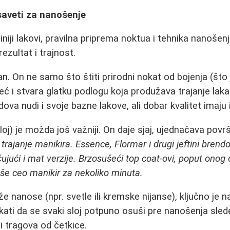
saveti za nanošenje
tiniji lakovi, pravilna priprema noktua i tehnika nanoš
ezultat i trajnost.
n. On ne samo što štiti prirodni nokat od bojenja (što
ć i stvara glatku podlogu koja produžava trajanje laka
dova nudi i svoje bazne lakove, ali dobar kvalitet imaju
oj) je možda još važniji. On daje sjaj, ujednačava površi
rajanje manikira. Essence, Flormar i drugi jeftini brend
ujući i mat verzije. Brzosušeći top coat-ovi, poput onog
uše ceo manikir za nekoliko minuta.
že nanose (npr. svetle ili kremske nijanse), ključno je n
čekati da se svaki sloj potpuno osuši pre nanošenja sl
i tragova od četkice.