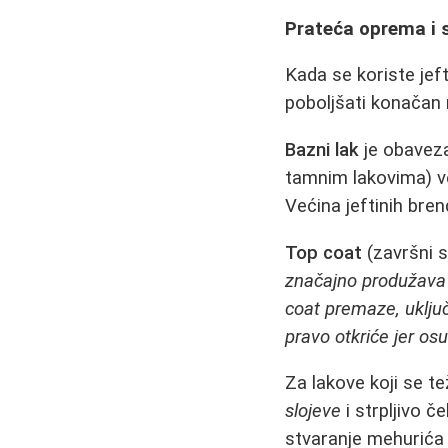
Prateća oprema i 
Kada se koriste jef
poboljšati konačan r
Bazni lak
je obaveza
tamnim lakovima) ve
Većina jeftinih bren
Top coat
(završni sl
značajno produžava t
coat premaze, uključ
pravo otkriće jer os
Za lakove koji se te
slojeve
i strpljivo 
stvaranje mehurića 