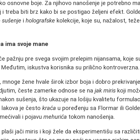
ko osnovne boje. Za njihovo nanošenje je potrebno mal
 i treba biti brz kako bi se postigao željeni efekt. Go
o sušenje
i
holografske
kolekcije, koje su, nažalost, tež
oja ima svoje mane
ače pažnju pre svega svojim prelepim nijansama, koje
 Međutim, iskustva korisnika su prilično kontroverzna.
i, mnoge žene hvale širok izbor boja i dobro prekrivanj
edjutim, česte zamerke odnose se na
jak miris
koji može 
akon sušenja, što ukazuje na lošiju kvalitetu formulac
 lakova je često
kraća
u poređenju sa Flormar ili Gol
imećivali i pojavu
mehurića
tokom nanošenja.
 plaši jači miris i koji žele da eksperimentišu sa različ