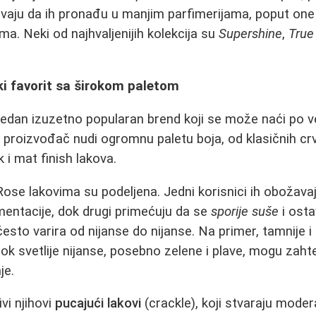
spevaju da ih pronađu u manjim parfimerijama, poput on
ama. Neki od najhvaljenijih kolekcija su
Supershine
,
True
ki favorit sa širokom paletom
 jedan izuzetno popularan brend koji se može naći po
 proizvođač nudi ogromnu paletu boja, od klasičnih crve
 i mat finish lakova.
Rose lakovima su podeljena. Jedni korisnici ih obožav
mentacije, dok drugi primećuju da se
sporije suše
i osta
 često varira od nijanse do nijanse. Na primer, tamnije 
ok svetlije nijanse, posebno zelene i plave, mogu zahtev
je.
vi njihovi
pucajući lakovi
(crackle), koji stvaraju mode