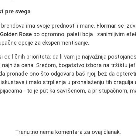
st pre svega
 brendova ima svoje prednosti i mane.
Flormar
se izdv
,
Golden Rose
po ogromnoj paleti boja i zanimljivim ef
upačne opcije za eksperimentisanje.
 od ličnih prioriteta: da li vam je najvažnija postojanos
li najniža cena. Srećom, bogatstvo izbora na tržištu jef
a pronađe ono što odgovara baš njoj, bez da optereti
e iskustava i malo strpljenja u pronalaženju tih dragulja
a pijacama - to je put ka savršenom, a pristupačnom, ma
Trenutno nema komentara za ovaj članak.