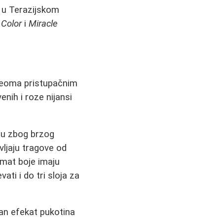
e u Terazijskom
 Color
i
Miracle
 veoma pristupačnim
nih i roze nijansi
aju zbog brzog
vljaju tragove od
i mat boje imaju
ati i do tri sloja za
ran efekat pukotina