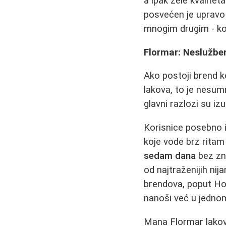
a ipak žele kvalitet
posvećen je upravo 
mnogim drugim - koj
Flormar: Neslužbeni
Ako postoji brend k
lakova, to je nesum
glavni razlozi su iz
Korisnice posebno i
koje vode brz ritam
sedam dana
bez zna
od najtraženijih nija
brendova, poput Ho
nanoši već u jednom
Mana Flormar lakov