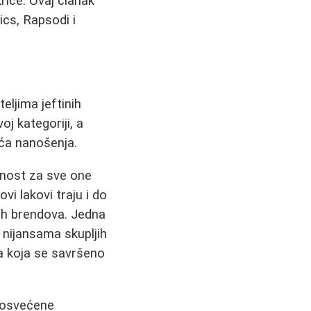
kriće. Ovaj članak
ics, Rapsodi i
eljima jeftinih
oj kategoriji, a
oća nanošenja.
ednost za sve one
i lakovi traju i do
ih brendova. Jedna
 nijansama skupljih
a koja se savršeno
posvećene