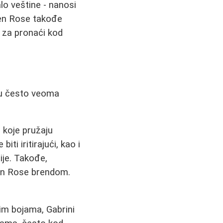
o veštine - nanosi
lden Rose takođe
e za pronaći kod
 su često veoma
e koje pružaju
biti iritirajući, kao i
ije. Takođe,
den Rose brendom.
itim bojama, Gabrini