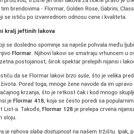
an proizvod, tržište jeftinih lakova za nokte pravo je ot
tim brendovima - Flormar, Golden Rose, Gabrini, Class
i se ističu po izvanrednom odnosu cene i kvaliteta.
 kralj jeftinih lakova
oji se dosledno spominje sa najviše pohvala među ljubit
njivo
Flormar
. Njihovi lakovi se smatraju vrhuncem u ov
uzetna postojanost, širok spektar prelepih nijansi i lak
stiču da se Flormar lakovi
brzo suše
, što je velika pr
 života. Pored toga, mnoge žene navode da im upravo ov
čajnog krzanja, što je retkost čak i kod mnogo skuplj
nsi je
Flormar 418
, koja se često poredi sa popularnim
t List-a. Takođe,
Flormar 128
je prelepa crvena nijans
 sloju.
a je njihova
slaba dostupnost
na našem tržištu. Ipak, 