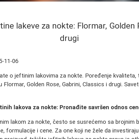
tine lakeve za nokte: Flormar, Golden 
drugi
5-11-06
te o jeftinim lakovima za nokte. Poređenje kvaliteta, tr
 Flormar, Golden Rose, Gabrini, Classics i drugi. Savet
ftinih lakova za nokte: Pronađite savršen odnos cene
enim lakom za nokte, često se susrećemo sa brojnim b
se, formulacije i cene. Za one koji ne žele da investiraj