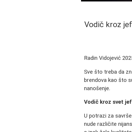
Vodič kroz jef
Radin Vidojević
202
Sve što treba da zna
brendova kao što su
nanošenje.
Vodič kroz svet je
U potrazi za savrš
nude različite nijan