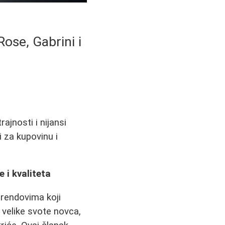
Rose, Gabrini i
ajnosti i nijansi
i za kupovinu i
 i kvaliteta
rendovima koji
u velike svote novca,