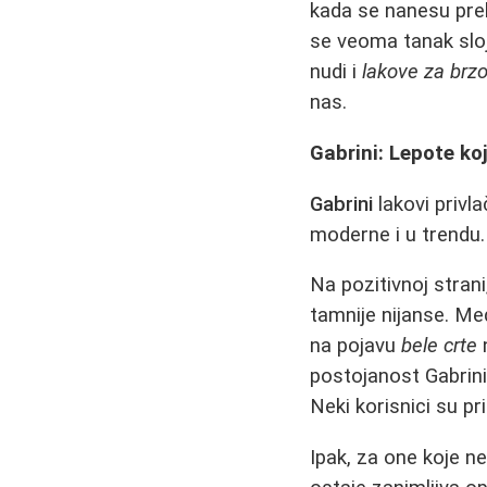
kada se nanesu pre
se veoma tanak sloj
nudi i
lakove za brz
nas.
Gabrini: Lepote k
Gabrini
lakovi privl
moderne i u trendu.
Na pozitivnoj stran
tamnije nijanse. M
na pojavu
bele crte
n
postojanost Gabrini
Neki korisnici su pr
Ipak, za one koje ne