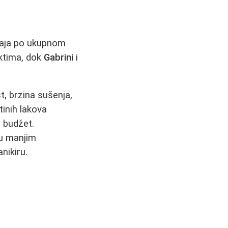
aja po ukupnom
ektima, dok
Gabrini
i
t, brzina sušenja,
tinih lakova
 budžet.
 u manjim
nikiru.