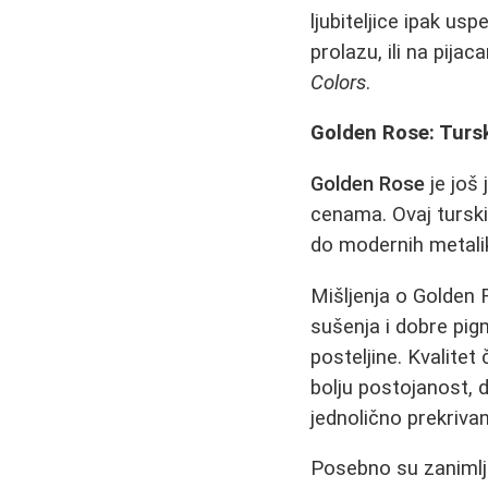
ljubiteljice ipak u
prolazu, ili na pijac
Colors
.
Golden Rose: Turs
Golden Rose
je još
cenama. Ovaj turski
do modernih metalik
Mišljenja o Golden 
sušenja i dobre pig
posteljine. Kvalitet
bolju postojanost, d
jednolično prekrivan
Posebno su zanimlji