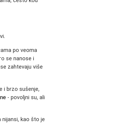
nama, često kod
vi.
cicama po veoma
ro se nanose i
nse zahtevaju više
e i brzo sušenje,
ine
- povoljni su, ali
nijansi, kao što je