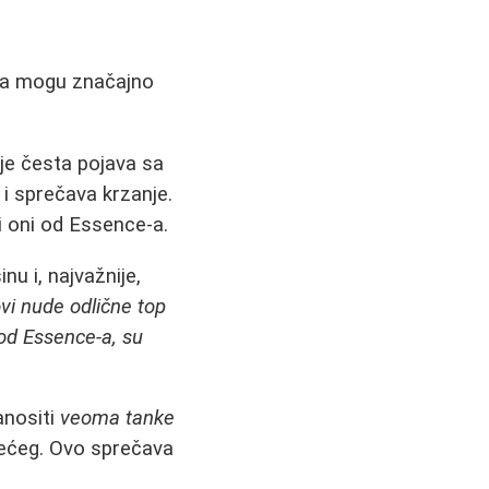
enja mogu značajno
 je česta pojava sa
 i sprečava krzanje.
 i oni od Essence-a.
nu i, najvažnije,
ovi nude odlične top
 od Essence-a, su
anositi
veoma tanke
edećeg. Ovo sprečava