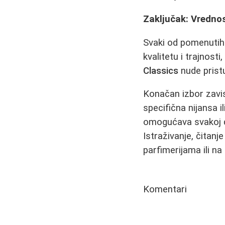
Zaključak: Vredno
Svaki od pomenutih
kvalitetu i trajnosti
Classics
nude prist
Konačan izbor zavisi
specifična nijansa i
omogućava svakoj d
Istraživanje, čitanj
parfimerijama ili n
Komentari