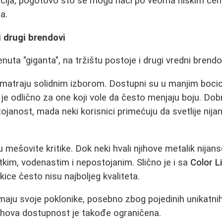
opcija, pogotovo što se mogu naći po veoma niskim ce
a.
i drugi brendovi
uta "giganta", na tržištu postoje i drugi vredni brendo
smatraju solidnim izborom. Dostupni su u manjim bo
je odlično za one koji vole da često menjaju boju. Dob
ojanost, mada neki korisnici primećuju da svetlije nija
u mešovite kritike. Dok neki hvali njihove metalik nijans
etkim, vodenastim i nepostojanim. Slično je i sa
Color L
tkice često nisu najboljeg kvaliteta.
aju svoje poklonike, posebno zbog pojedinih unikatnih 
njihova dostupnost je takođe ograničena.