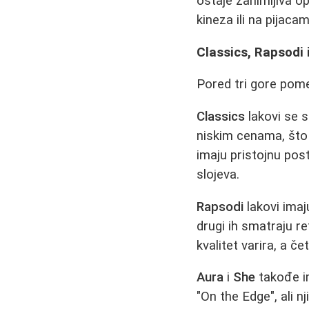
ostaje zanimljiva 
kineza ili na pijacam
Classics, Rapsodi 
Pored tri gore pomen
Classics
lakovi se 
niskim cenama, što 
imaju pristojnu post
slojeva.
Rapsodi
lakovi imaj
drugi ih smatraju r
kvalitet varira, a če
Aura
i
She
takođe im
"On the Edge", ali 