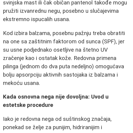
svinjska mast ili čak običan pantenol takođe mogu
pružiti izvanrednu negu, posebno u slučajevima
ekstremno ispucalih usana.
Kod izbira balzama, posebnu pažnju treba obratiti
na one sa zaštitnim faktorom od sunca (SPF), jer
su usne podjednako osetljive na štetno UV
zračenje kao i ostatak kože. Redovna primena
pilinga (jednom do dva puta nedeljno) omogućava
bolju apsorpciju aktivnih sastojaka iz balzama i
mekoću usana.
Kada osnovna nega nije dovoljna: Uvod u
estetske procedure
Iako je redovna nega od suštinskog značaja,
ponekad se želje za punijim, hidriranijim i