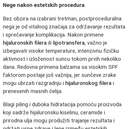
Nege nakon estetskih procedura
Bez obzira na izabrani tretman, postproceduralna
nega je od vitalnog značaja za održavanje rezultata
i sprečavanje komplikacija. Nakon primene
hijaluronskih filera
ili
lipotransfera
, važno je
izbegavati visoke temperature, intenzivnu fizičku
aktivnost i izloženost suncu tokom prvih nekoliko
dana. Redovna primena balzama sa visokim SPF
faktorom postaje još važnija, jer sunčeve zrake
mogu ubrzati razgradnju i
hijaluronskog filera
i
prenesenih masnih ćelija.
Blagi piling i duboka hidratacija pomoću proizvoda
koji sadrže hijaluronsku kiselinu, ceramide i
prirodna ulja mogu produžiti trajanje rezultata i
održati usne zdrave i lepe između estetskih