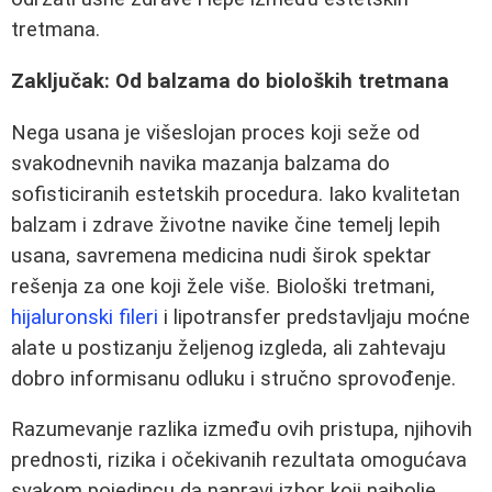
tretmana.
Zaključak: Od balzama do bioloških tretmana
Nega usana je višeslojan proces koji seže od
svakodnevnih navika mazanja balzama do
sofisticiranih estetskih procedura. Iako kvalitetan
balzam i zdrave životne navike čine temelj lepih
usana, savremena medicina nudi širok spektar
rešenja za one koji žele više. Biološki tretmani,
hijaluronski fileri
i lipotransfer predstavljaju moćne
alate u postizanju željenog izgleda, ali zahtevaju
dobro informisanu odluku i stručno sprovođenje.
Razumevanje razlika između ovih pristupa, njihovih
prednosti, rizika i očekivanih rezultata omogućava
svakom pojedincu da napravi izbor koji najbolje