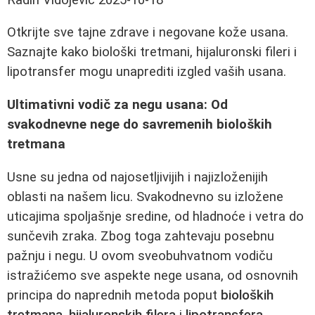
Otkrijte sve tajne zdrave i negovane kože usana.
Saznajte kako biološki tretmani, hijaluronski fileri i
lipotransfer mogu unaprediti izgled vaših usana.
Ultimativni vodič za negu usana: Od
svakodnevne nege do savremenih bioloških
tretmana
Usne su jedna od najosetljivijih i najizloženijih
oblasti na našem licu. Svakodnevno su izložene
uticajima spoljašnje sredine, od hladnoće i vetra do
sunčevih zraka. Zbog toga zahtevaju posebnu
pažnju i negu. U ovom sveobuhvatnom vodiču
istražićemo sve aspekte nege usana, od osnovnih
principa do naprednih metoda poput
bioloških
tretmana
,
hijaluronskih filera
i
lipotransfera
.