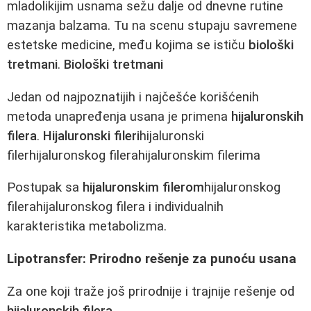
mladolikijim usnama sežu dalje od dnevne rutine
mazanja balzama. Tu na scenu stupaju savremene
estetske medicine, među kojima se ističu
biološki
tretmani
.
Biološki tretmani
Jedan od najpoznatijih i najčešće korišćenih
metoda unapređenja usana je primena
hijaluronskih
filera
.
Hijaluronski fileri
hijaluronski
filerhijaluronskog filerahijaluronskim filerima
Postupak sa
hijaluronskim filerom
hijaluronskog
filerahijaluronskog filera i individualnih
karakteristika metabolizma.
Lipotransfer: Prirodno rešenje za punoću usana
Za one koji traže još prirodnije i trajnije rešenje od
hijaluronskih filera
,