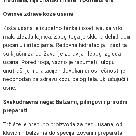
Osnove zdrave kože usana
Koža usana je izuzetno tanka i osetljiva, sa vrlo
malo žlezda lojnica. Zbog toga je sklona dehidraciji,
pucanju i iritacijama. Redovna hidratacija i zaštita
su ključni za održavanje zdravlja i lepog izgleda
usana. Pored toga, važno je razumeti i ulogu
unutrašnje hidratacije - dovoljan unos tečnosti je
neophodan za zdravu kožu celog tela, uključujući i
usne.
Svakodnevna nega: Balzami, pilingovi i prirodni
preparati
Tržište je prepuno proizvoda za negu usana, od
klasičnih balzama do specijalizovanih preparata.