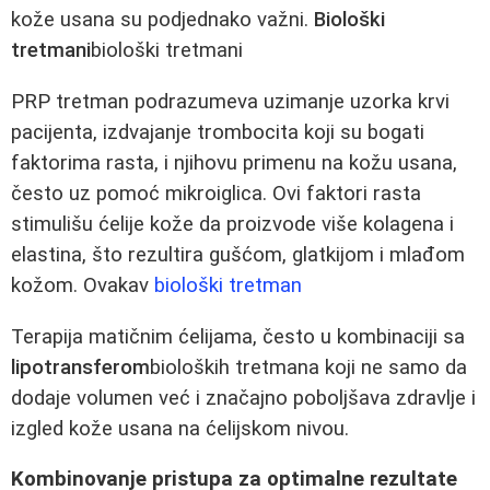
kože usana su podjednako važni.
Biološki
tretmani
biološki tretmani
PRP tretman podrazumeva uzimanje uzorka krvi
pacijenta, izdvajanje trombocita koji su bogati
faktorima rasta, i njihovu primenu na kožu usana,
često uz pomoć mikroiglica. Ovi faktori rasta
stimulišu ćelije kože da proizvode više kolagena i
elastina, što rezultira gušćom, glatkijom i mlađom
kožom. Ovakav
biološki tretman
Terapija matičnim ćelijama, često u kombinaciji sa
lipotransferom
bioloških tretmana koji ne samo da
dodaje volumen već i značajno poboljšava zdravlje i
izgled kože usana na ćelijskom nivou.
Kombinovanje pristupa za optimalne rezultate