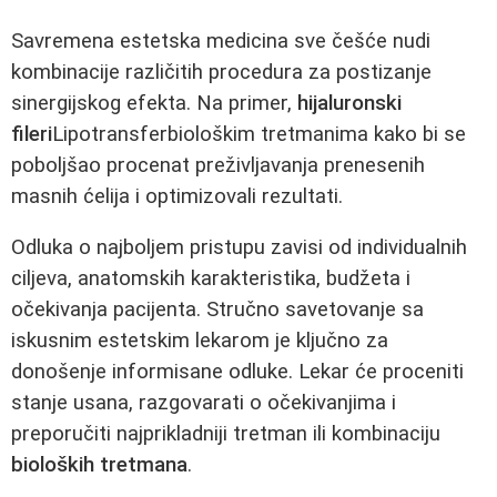
Savremena estetska medicina sve češće nudi
kombinacije različitih procedura za postizanje
sinergijskog efekta. Na primer,
hijaluronski
fileri
Lipotransferbiološkim tretmanima kako bi se
poboljšao procenat preživljavanja prenesenih
masnih ćelija i optimizovali rezultati.
Odluka o najboljem pristupu zavisi od individualnih
ciljeva, anatomskih karakteristika, budžeta i
očekivanja pacijenta. Stručno savetovanje sa
iskusnim estetskim lekarom je ključno za
donošenje informisane odluke. Lekar će proceniti
stanje usana, razgovarati o očekivanjima i
preporučiti najprikladniji tretman ili kombinaciju
bioloških tretmana
.