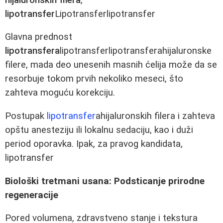
lipotransfer
Lipotransferlipotransfer
Glavna prednost
lipotransfera
lipotransferlipotransferahijaluronske
filere, mada deo unesenih masnih ćelija može da se
resorbuje tokom prvih nekoliko meseci, što
zahteva moguću korekciju.
Postupak
lipotransfer
ahijaluronskih filera i zahteva
opštu anesteziju ili lokalnu sedaciju, kao i duži
period oporavka. Ipak, za pravog kandidata,
lipotransfer
Biološki tretmani usana: Podsticanje prirodne
regeneracije
Pored volumena, zdravstveno stanje i tekstura