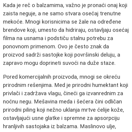
Kada je reč o balzamima, važno je pronaći onaj koji
zaista neguje, a ne samo stvara osećaj trenutne
mekoće. Mnogi korisnicima se žale na određene
brendove koji, umesto da hidriraju, ostavljaju osećaj
filma na usnama i podstiču stalnu potrebu za
ponovnom primenom. Ovo je često znak da
proizvod sadrži sastojke koji površinski deluju, a
zapravo mogu doprineti suvoći na duže staze.
Pored komercijalnih proizvoda, mnogi se okreću
prirodnim rešenjima. Med je prirodni humektant koji
privlači i zadržava vlagu, čineći ga izvanrednim za
noćnu negu. Mešavina meda i šećera čini odličan
prirodni piling koji nežno uklanja mrtve ćelije kože,
ostavljajući usne glatke i spremne za apsorpciju
hranljivih sastojaka iz balzama. Maslinovo ulje,