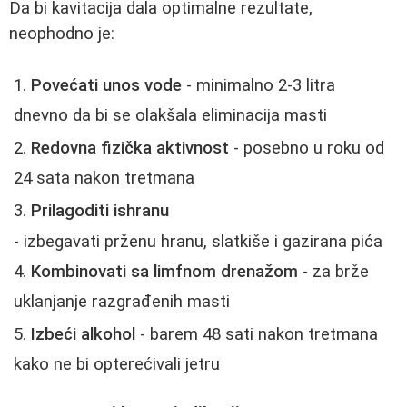
Da bi kavitacija dala optimalne rezultate,
neophodno je:
Povećati unos vode
- minimalno 2-3 litra
dnevno da bi se olakšala eliminacija masti
Redovna fizička aktivnost
- posebno u roku od
24 sata nakon tretmana
Prilagoditi ishranu
- izbegavati prženu hranu, slatkiše i gazirana pića
Kombinovati sa limfnom drenažom
- za brže
uklanjanje razgrađenih masti
Izbeći alkohol
- barem 48 sati nakon tretmana
kako ne bi opterećivali jetru