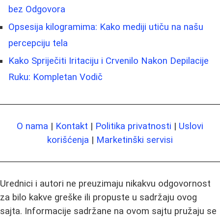
bez Odgovora
Opsesija kilogramima: Kako mediji utiču na našu
percepciju tela
Kako Spriječiti Iritaciju i Crvenilo Nakon Depilacije
Ruku: Kompletan Vodič
O nama
|
Kontakt
|
Politika privatnosti
|
Uslovi
korišćenja
|
Marketinški servisi
Urednici i autori ne preuzimaju nikakvu odgovornost
za bilo kakve greške ili propuste u sadržaju ovog
sajta. Informacije sadržane na ovom sajtu pružaju se