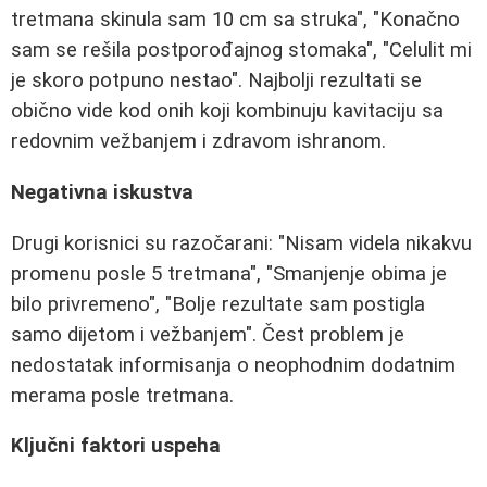
tretmana skinula sam 10 cm sa struka", "Konačno
sam se rešila postporođajnog stomaka", "Celulit mi
je skoro potpuno nestao". Najbolji rezultati se
obično vide kod onih koji kombinuju kavitaciju sa
redovnim vežbanjem i zdravom ishranom.
Negativna iskustva
Drugi korisnici su razočarani: "Nisam videla nikakvu
promenu posle 5 tretmana", "Smanjenje obima je
bilo privremeno", "Bolje rezultate sam postigla
samo dijetom i vežbanjem". Čest problem je
nedostatak informisanja o neophodnim dodatnim
merama posle tretmana.
Ključni faktori uspeha