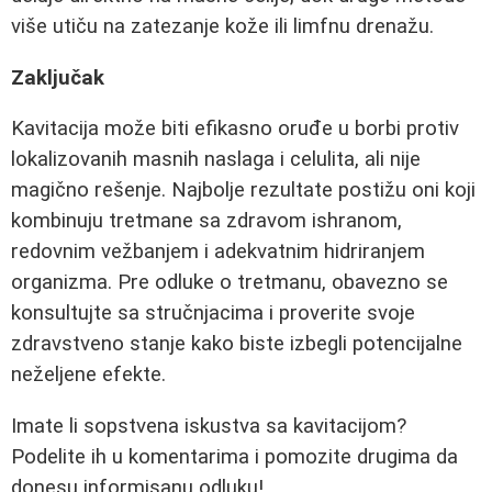
više utiču na zatezanje kože ili limfnu drenažu.
Zaključak
Kavitacija može biti efikasno oruđe u borbi protiv
lokalizovanih masnih naslaga i celulita, ali nije
magično rešenje. Najbolje rezultate postižu oni koji
kombinuju tretmane sa zdravom ishranom,
redovnim vežbanjem i adekvatnim hidriranjem
organizma. Pre odluke o tretmanu, obavezno se
konsultujte sa stručnjacima i proverite svoje
zdravstveno stanje kako biste izbegli potencijalne
neželjene efekte.
Imate li sopstvena iskustva sa kavitacijom?
Podelite ih u komentarima i pomozite drugima da
donesu informisanu odluku!