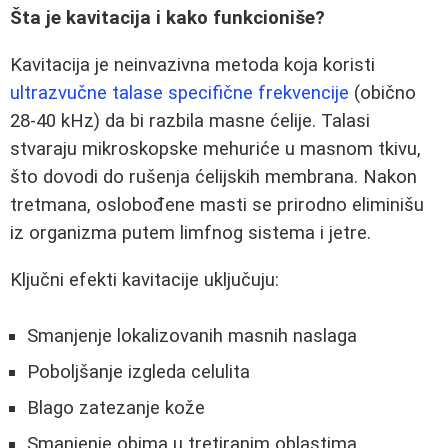
Šta je kavitacija i kako funkcioniše?
Kavitacija je neinvazivna metoda koja koristi
ultrazvučne talase specifične frekvencije
(obično
28-40 kHz) da bi razbila masne ćelije. Talasi
stvaraju mikroskopske mehuriće u masnom tkivu,
što dovodi do rušenja ćelijskih membrana. Nakon
tretmana, oslobođene masti se prirodno eliminišu
iz organizma putem limfnog sistema i jetre.
Ključni efekti kavitacije uključuju:
Smanjenje lokalizovanih masnih naslaga
Poboljšanje izgleda celulita
Blago zatezanje kože
Smanjenje obima u tretiranim oblastima