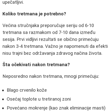
upečatljivi.
Koliko tretmana je potrebno?
Većina stručnjaka preporučuje seriju od 6-10
tretmana sa razmakom od 7-10 dana između
sesija. Prvi vidljivi rezultati se obično primećuju
nakon 3-4 tretmana. Važno je napomenuti da efekti
nisu trajni bez održavanja zdravog načina života.
Šta očekivati nakon tretmana?
Neposredno nakon tretmana, mnogi primećuju:
Blago crvenilo kože
Osećaj toplote u tretiranoj zoni
Povećano mokrenje (kao znak eliminacije masti)