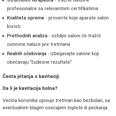
Stručnosti terapeuta
- tražite iskusne
profesionalce sa relevantnim certifikatima
Kvaliteta opreme
- proverite koje aparate salon
koristi
Prethodnih analiza
- ozbiljni saloni će tražiti
osnovne nalaze pre tretmana
Realnih očekivanja
- izbegavajte salone koji
obećavaju "čudesne rezultate"
Česta pitanja o kavitaciji
Da li je kavitacija bolna?
Većina korisnika opisuje tretman kao bezbolan, sa
eventualnim blagim osećajem toplote ili peckanja.