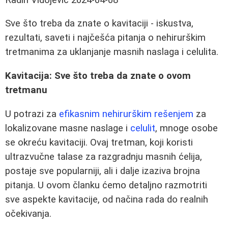
Sve što treba da znate o kavitaciji - iskustva,
rezultati, saveti i najčešća pitanja o nehirurškim
tretmanima za uklanjanje masnih naslaga i celulita.
Kavitacija: Sve što treba da znate o ovom
tretmanu
U potrazi za
efikasnim nehirurškim rešenjem
za
lokalizovane masne naslage i
celulit
, mnoge osobe
se okreću kavitaciji. Ovaj tretman, koji koristi
ultrazvučne talase za razgradnju masnih ćelija,
postaje sve popularniji, ali i dalje izaziva brojna
pitanja. U ovom članku ćemo detaljno razmotriti
sve aspekte kavitacije, od načina rada do realnih
očekivanja.