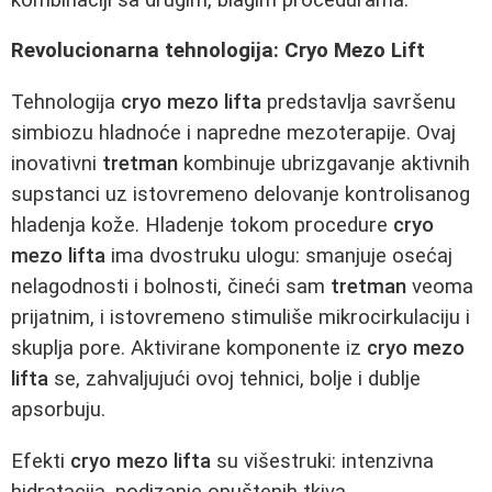
Revolucionarna tehnologija: Cryo Mezo Lift
Tehnologija
cryo mezo lifta
predstavlja savršenu
simbiozu hladnoće i napredne mezoterapije. Ovaj
inovativni
tretman
kombinuje ubrizgavanje aktivnih
supstanci uz istovremeno delovanje kontrolisanog
hladenja kože. Hladenje tokom procedure
cryo
mezo lifta
ima dvostruku ulogu: smanjuje osećaj
nelagodnosti i bolnosti, čineći sam
tretman
veoma
prijatnim, i istovremeno stimuliše mikrocirkulaciju i
skuplja pore. Aktivirane komponente iz
cryo mezo
lifta
se, zahvaljujući ovoj tehnici, bolje i dublje
apsorbuju.
Efekti
cryo mezo lifta
su višestruki: intenzivna
hidratacija, podizanje opuštenih tkiva,