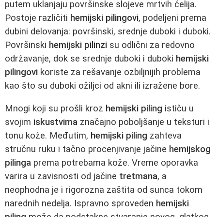
putem uklanjaju površinske slojeve mrtvih ćelija.
Postoje različiti
hemijski pilingovi
, podeljeni prema
dubini delovanja: površinski, srednje duboki i duboki.
Površinski
hemijski pilinzi
su odlični za redovno
održavanje, dok se srednje duboki i duboki
hemijski
pilingovi
koriste za rešavanje ozbiljnijih problema
kao što su duboki ožiljci od akni ili izražene bore.
Mnogi koji su prošli kroz
hemijski piling
ističu u
svojim
iskustvima
značajno poboljšanje u teksturi i
tonu kože. Međutim,
hemijski piling
zahteva
stručnu ruku i tačno procenjivanje jačine
hemijskog
pilinga
prema potrebama kože. Vreme oporavka
varira u zavisnosti od jačine
tretmana
, a
neophodna je i rigorozna zaštita od sunca tokom
narednih nedelja. Ispravno sproveden
hemijski
piling
može da podstakne stvaranje novog, glatkog