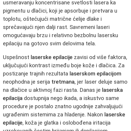
usmeravanju koncentrisane svetlosti lasera ka
pigmentu u dlačici, koji je apsorbuje i pretvara u
toplotu, oštećujući matrične ćelije dlake i
sprečavajući njen dalji rast. Savremeni laseri
omogućavaju brzu i relativno bezbolnu lasersku
epilaciju na gotovo svim delovima tela.
Uspešnost
laserske epilacije
zavisi od više faktora,
uključujući kontrast između boje kože i dlačica. Za
postizanje trajnih rezultata
laserskom epilacijom
neophodna je serija
tretmana
, jer laser deluje samo
na dlačice u aktivnoj fazi rasta. Danas je
laserska
epilacija
dostupnija nego ikada, a iskustvo same
procedure je postalo znatno ugodnije zahvaljujući
ugrađenim sistemima za hladenje. Nakon
laserske
epilacije
, koža je glatka i oslobođena iritacija
uzrokovanih čestim brijanjem ili depilacijom.