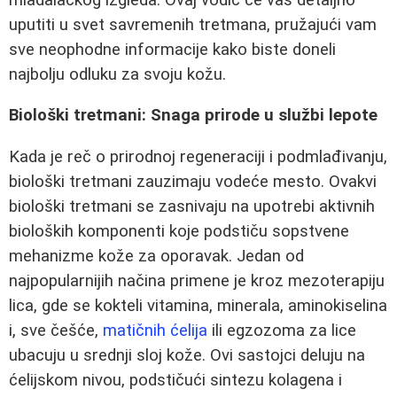
uputiti u svet savremenih tretmana, pružajući vam
sve neophodne informacije kako biste doneli
najbolju odluku za svoju kožu.
Biološki tretmani: Snaga prirode u službi lepote
Kada je reč o prirodnoj regeneraciji i podmlađivanju,
biološki tretmani zauzimaju vodeće mesto. Ovakvi
biološki tretmani se zasnivaju na upotrebi aktivnih
bioloških komponenti koje podstiču sopstvene
mehanizme kože za oporavak. Jedan od
najpopularnijih načina primene je kroz mezoterapiju
lica, gde se kokteli vitamina, minerala, aminokiselina
i, sve češće,
matičnih ćelija
ili egzozoma za lice
ubacuju u srednji sloj kože. Ovi sastojci deluju na
ćelijskom nivou, podstičući sintezu kolagena i