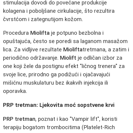
stimulacija dovodi do povećane produkcije
kolagena i poboljšane cirkulacije, što rezultira
čvrstćom i zategnutijom kožom.
Procedura
Miolifta
je potpuno bezbolna i
opuštajuća, često se poredi sa laganom masažom
lica. Za vidljive rezultate
Miolifta
tretmana, a zatim i
periodično održavanje.
Miolift
je odličan izbor za
one koji žele da postignu efekt "ličnog trenera" za
svoje lice, prirodno ga podižući i ojačavajući
mišićnu muskulaturu bez ikakvih injekcija ili
oporavka.
PRP tretman: Ljekovita moć sopstvene krvi
PRP tretman
, poznat i kao "Vampir lift", koristi
terapiju bogatom trombocitima (Platelet-Rich