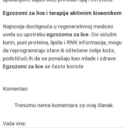
Egzozomi za lice i terapija aktivnim kiseonikom
Najnovija dostignuća u regenerativnoj medicini
uvela su upotrebu
egzozoma za lice
. Ovi sićušni
kuriri, puni proteina, lipida i RNK informacija, mogu
da reprogramiraju stare ili oštećene ćelije kože,
podstičući ih da se ponašaju kao mlade i zdrave.
Egzozomi za lice
se često koriste
Komentari
Trenutno nema komentara za ovaj članak.
Vaše ime: