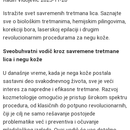
Istražite svet savremenih tretmana lica. Saznajte
sve o biološkim tretmanima, hemijskim pilingovima,
korekciji bora, laserskoj epilaciji i drugim
revolucionarnim procedurama za negu kože.
Sveobuhvatni vodič kroz savremene tretmane
lica i negu kože
U današnje vreme, kada je nega kože postala
sastavni deo svakodnevnog života, sve je veći
interes za napredne i efikasne tretmane. Razvoj
kozmetologije omogućio je pristup širokom spektru
procedura, od klasičnih do potpuno revolucionarnih,
čiji je cilj ne samo rešavanje postojede
problematike već i preventiva i očuvanje
mladalačkog izgleda. Ovaj vodič će vas detaljno