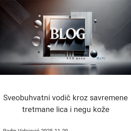
Sveobuhvatni vodič kroz savremene
tretmane lica i negu kože
Radin Vidojević
2025-11-20