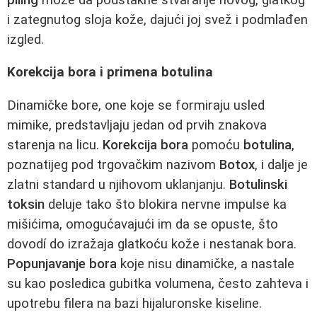
i zategnutog sloja kože, dajući joj svež i podmlađen
izgled.
Korekcija bora i primena botulina
Dinamičke bore, one koje se formiraju usled
mimike, predstavljaju jedan od prvih znakova
starenja na licu.
Korekcija bora
pomoću
botulina
,
poznatijeg pod trgovačkim nazivom
Botox
, i dalje je
zlatni standard u njihovom uklanjanju.
Botulinski
toksin
deluje tako što blokira nervne impulse ka
mišićima, omogućavajući im da se opuste, što
dovodí do izražaja glatkoću kože i nestanak bora.
Popunjavanje bora
koje nisu dinamičke, a nastale
su kao posledica gubitka volumena, često zahteva i
upotrebu filera na bazi hijaluronske kiseline.