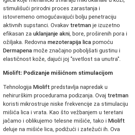
stimulišući prirodni proces zarastanja i
istovremeno omogućavajući bolju penetraciju
aktivnih supstanci. Ovakav
tretman
je izuzetno
efikasan za
uklanjanje akni
, bore, proširenih pora i
ožiljaka. Redovna
mezoterapija lica
pomoću
Dermapena
može značajno poboljšati gustinu i
elastičnost kože, dajući joj "svetlost sa unutra".
Miolift: Podizanje mišićnom stimulacijom
Tehnologija
Miolift
predstavlja napredak u
nehirurškim procedurama podizanja. Ovaj
tretman
koristi mikrostruje niske frekvencije za stimulaciju
mišića lica i vrata. Kao što vežbanjem u teretani
jačamo i oblikujemo telesne mišiće, tako i
Miolift
deluje na mišiće lica, podižući i zatežući ih. Ova