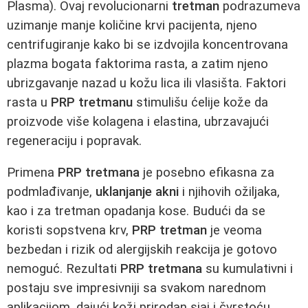
Plasma). Ovaj revolucionarni
tretman
podrazumeva
uzimanje manje količine krvi pacijenta, njeno
centrifugiranje kako bi se izdvojila koncentrovana
plazma bogata faktorima rasta, a zatim njeno
ubrizgavanje nazad u kožu lica ili vlasišta. Faktori
rasta u
PRP tretmanu
stimulišu ćelije kože da
proizvode više kolagena i elastina, ubrzavajući
regeneraciju i popravak.
Primena
PRP tretmana
je posebno efikasna za
podmlađivanje,
uklanjanje akni
i njihovih ožiljaka,
kao i za tretman opadanja kose. Budući da se
koristi sopstvena krv,
PRP tretman
je veoma
bezbedan i rizik od alergijskih reakcija je gotovo
nemoguć. Rezultati
PRP tretmana
su kumulativni i
postaju sve impresivniji sa svakom narednom
aplikacijom, dajući koži prirodan sjaj i čvrstoću.