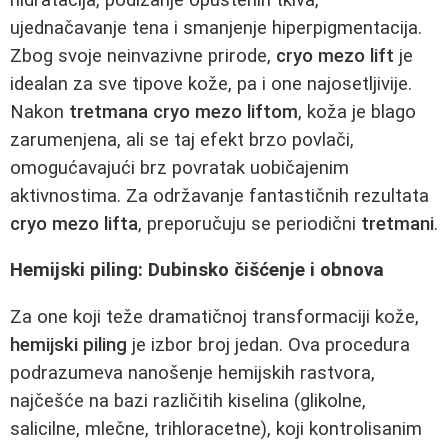
ujednačavanje tena i smanjenje hiperpigmentacija.
Zbog svoje neinvazivne prirode,
cryo mezo lift
je
idealan za sve tipove kože, pa i one najosetljivije.
Nakon
tretmana cryo mezo liftom
, koža je blago
zarumenjena, ali se taj efekt brzo povlači,
omogućavajući brz povratak uobičajenim
aktivnostima. Za održavanje fantastičnih rezultata
cryo mezo lifta
, preporučuju se periodični
tretmani
.
Hemijski piling: Dubinsko čišćenje i obnova
Za one koji teže dramatičnoj transformaciji kože,
hemijski piling
je izbor broj jedan. Ova procedura
podrazumeva nanošenje hemijskih rastvora,
najčešće na bazi različitih kiselina (glikolne,
salicilne, mlečne, trihloracetne), koji kontrolisanim