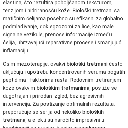
elastina, što rezultira poboljšanom teksturom,
tenzijom i hidriranosću kože. Biološki tretmani sa
matičnim ćelijama posebno su efikasni za globalno
podmlađivanje, dok egzozomi za lice, kao male
signalne vezikule, prenose informacije između
ćelija, ubrzavajući reparativne procese i smanjujući
inflamaciju.
Osim mezoterapije, ovakvi
biološki tretmani
često
uključuju i upotrebu koncentrovanih seruma bogatih
peptidima i faktorima rasta. Redovnim tretiranjem
kože ovakvim
biološkim tretmanima
, postiže se
dugotrajan i prirodan izgled, bez agresivnih
intervencija. Za postizanje optimalnih rezultata,
preporučuje se serija od nekoliko
bioloških
tretmana
, a efekti su naročito impresivni u
kombinaciji sa drugim, blagim procedurama.