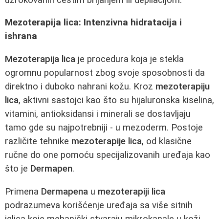
Mezoterapija lica: Intenzivna hidratacija i
ishrana
Mezoterapija lica
je procedura koja je stekla
ogromnu popularnost zbog svoje sposobnosti da
direktno i duboko nahrani kožu. Kroz
mezoterapiju
lica
, aktivni sastojci kao što su hijaluronska kiselina,
vitamini, antioksidansi i minerali se dostavljaju
tamo gde su najpotrebniji - u mezoderm. Postoje
različite tehnike
mezoterapije lica
, od klasične
ručne do one pomoću specijalizovanih uređaja kao
što je
Dermapen
.
Primena
Dermapena
u
mezoterapiji lica
podrazumeva korišćenje uređaja sa više sitnih
iglica koje mehanički stvaraju mikrokanale u koži,