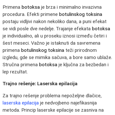
Primena
botoksa
je brza i minimalno invazivna
procedura. Efekti primene
botulinskog toksina
postaju vidljivi nakon nekoliko dana, a puni efekat
se vidi posle dve nedelje. Trajanje efekata
botoksa
je individualno, ali u proseku iznosi između četiri i
šest meseci. Važno je istaknuti da savremena
primena
botulinskog toksina
teži prirodnom
izgledu, gde se mimika sačuva, a bore samo ublaže.
Stručna primena
botoksa
je ključna za bezbedan i
lep rezultat.
Trajno rešenje: Laserska epilacija
Za trajno rešenje problema nepoželjne dlačice,
laserska epilacija
je nedvojbeno najefikasnija
metoda. Princip laserske epilacije se zasniva na