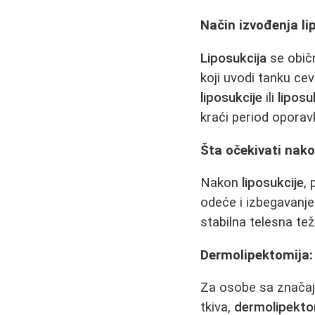
Način izvođenja li
Liposukcija
se običn
koji uvodi tanku ce
liposukcije
ili
liposu
kraći period oporav
Šta očekivati nako
Nakon
liposukcije
,
odeće i izbegavanje
stabilna telesna tež
Dermolipektomija: 
Za osobe sa značaj
tkiva,
dermolipekto