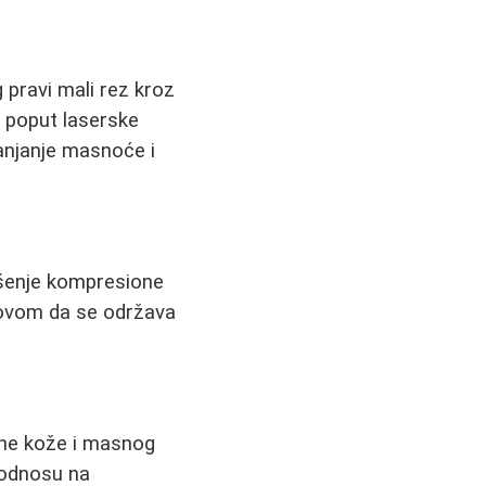
 pravi mali rez kroz
e poput laserske
anjanje masnoće i
nošenje kompresione
slovom da se održava
ene kože i masnog
 odnosu na