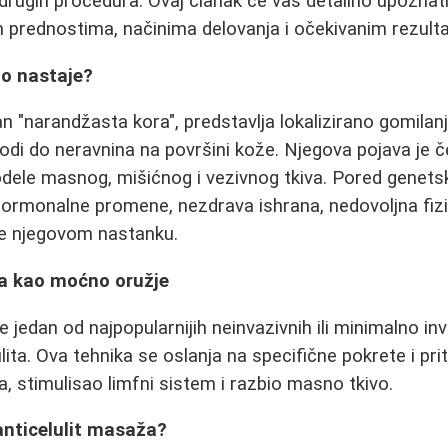
 drugih procedura. Ovaj članak će vas detailno upoznat
 prednostima, načinima delovanja i očekivanim rezult
što nastaje?
an "narandžasta kora", predstavlja lokalizirano gomilan
odi do neravnina na površini kože. Njegova pojava je 
odele masnog, mišićnog i vezivnog tkiva. Pored genetsk
hormonalne promene, nezdrava ishrana, nedovoljna fizi
se njegovom nastanku.
ža kao moćno oružje
e jedan od najpopularnijih neinvazivnih ili minimalno i
lita. Ova tehnika se oslanja na specifične pokrete i pri
ja, stimulisao limfni sistem i razbio masno tkivo.
anticelulit masaža?