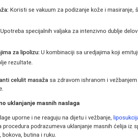
ža:
Koristi se vakuum za podizanje kože i masiranje, 
Upotreba specijalnih valjaka za intenzivno dublje del
ima za lipolizu:
U kombinaciji sa uredjajima koji emituju
lje rezultate.
anti celulit masaža
sa zdravom ishranom i vežbanjem
e.
tno uklanjanje masnih naslaga
ge uporne i ne reaguju na dijetu i vežbanje,
liposukcij
a procedura podrazumeva uklanjanje masnih ćelija iz s
 bokova, butina i ruku.