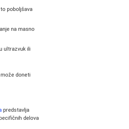
što poboljšava
ovanje na masno
 ultrazvuk ili
 može doneti
a
predstavlja
pecifičnih delova