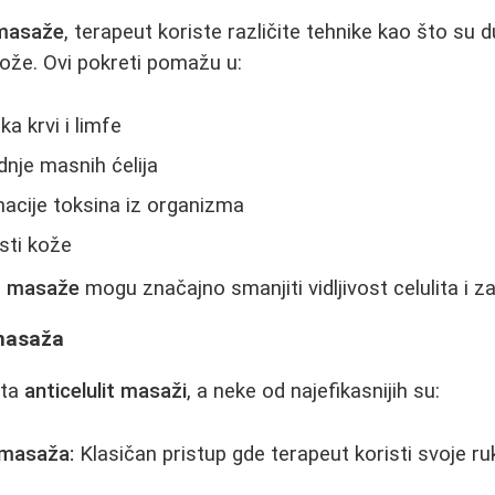
 masaže
, terapeut koriste različite tehnike kao što su d
kože. Ovi pokreti pomažu u:
a krvi i limfe
dnje masnih ćelija
nacije toksina iz organizma
sti kože
it masaže
mogu značajno smanjiti vidljivost celulita i z
 masaža
sta
anticelulit masaži
, a neke od najefikasnijih su:
 masaža:
Klasičan pristup gde terapeut koristi svoje r