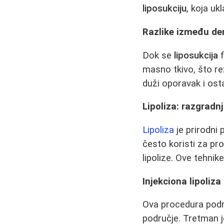
liposukciju
, koja uk
Razlike između der
Dok se
liposukcija
f
masno tkivo, što re
duži oporavak i osta
Lipoliza: razgradn
Lipoliza
je prirodni
često koristi za pro
lipolize. Ove tehni
Injekciona lipoliza
Ova procedura podra
područje. Tretman j