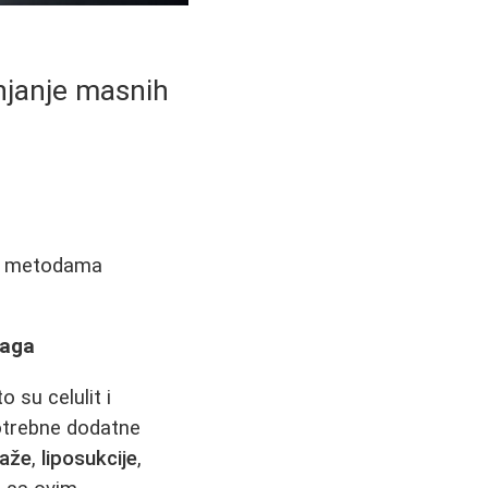
njanje masnih
gim metodama
laga
 su celulit i
potrebne dodatne
saže
,
liposukcije
,