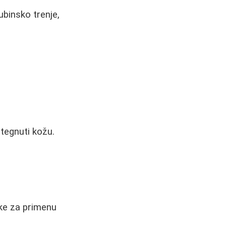
ubinsko trenje,
ategnuti kožu.
uke za primenu