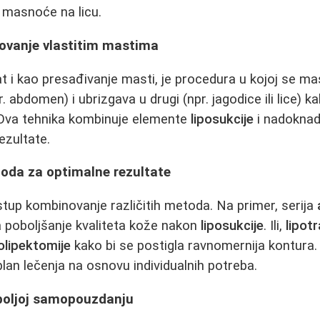
i masnoće na licu.
kovanje vlastitim mastima
at i kao presađivanje masti, je procedura u kojoj se ma
r. abdomen) i ubrizgava u drugi (npr. jagodice ili lice) k
 Ova tehnika kombinuje elemente
liposukcije
i nadoknad
ezultate.
da za optimalne rezultate
istup kombinovanje različitih metoda. Na primer, serija
a poboljšanje kvaliteta kože nakon
liposukcije
. Ili,
lipot
lipektomije
kako bi se postigla ravnomernija kontura.
 plan lečenja na osnovu individualnih potreba.
 boljoj samopouzdanju