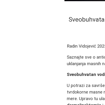
Sveobuhvatan
Radin Vidojević
202
Saznajte sve o anti
uklanjanja masnih na
Sveobuhvatan vodi
U potrazi za savrše
tvrdokorne masne na
mere. Upravo tu ula