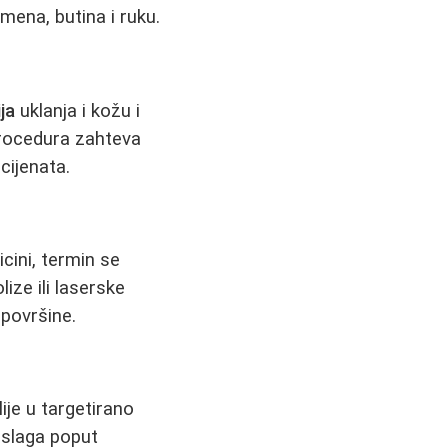
mena, butina i ruku.
ja
uklanja i kožu i
procedura zahteva
cijenata.
cini, termin se
ize ili laserske
 površine.
je u targetirano
aslaga poput