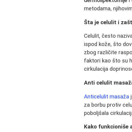
dermolipektomije
i
metodama, njihovim
Šta je celulit i za
Celulit, često naziv
ispod kože, što dov
zbog različite rasp
faktori kao što su 
cirkulacija doprino
Anti celulit masa
Anticelulit masaža
j
za borbu protiv celu
poboljšala cirkulaci
Kako funkcioniše 