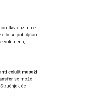
sno tkivo uzima iz
ako bi se poboljšao
e volumena,
anti celulit masaži
ransfer
se može
 Stručnjak će