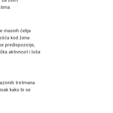
i sa ovim
atima.
je masnih ćelija
češća kod žena
e predispozicije,
čka aktivnost i loša
nvazivnih tretmana
tisak kako bi se