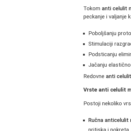
Tokom
anti celulit
peckanje i valjanje 
Poboljšanju protok
Stimulaciji razgra
Podsticanju elimi
Jačanju elastično
Redovne
anti celul
Vrste anti celulit
Postoji nekoliko vr
Ručna anticelulit
pritiska i pokreta.