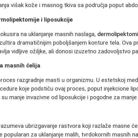
lanja višak kože i masnog tkiva sa područja poput abdo
molipektomije i liposukcije
okusira na uklanjanje masnih naslaga,
dermolipektomi
zultira dramatičnijim poboljšanjem konture tela. Ova 
vlja vidljive ožiljke, ali donosi izuzetno zadovoljstvo pa
ja masnih ćelija
 proces razgradnje masti u organizmu. U estetskoj medi
cedure koje podstiču ovaj proces, poput injekcione lipol
ke su manje invazivne od liposukcije i pogodne za manje
zumeva ubrizgavanje rastvora koji razlaže masne ćeli
e popularan za uklanjanje malih, tvrdokornih masnih n