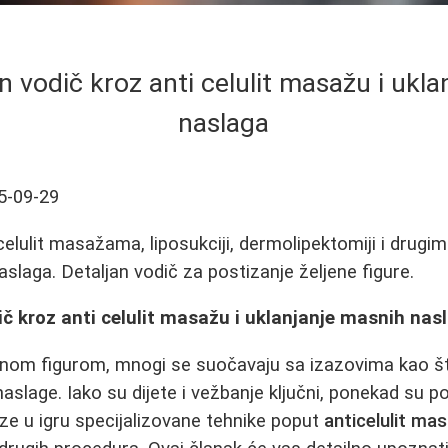
 vodič kroz anti celulit masažu i ukla
naslaga
5-09-29
celulit masažama, liposukciji, dermolipektomiji i dru
slaga. Detaljan vodič za postizanje željene figure.
č kroz anti celulit masažu i uklanjanje masnih nas
nom figurom, mnogi se suočavaju sa izazovima kao što
slage. Iako su dijete i vežbanje ključni, ponekad su 
ze u igru specijalizovane tehnike poput
anticelulit ma