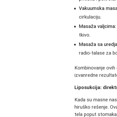
Vakuumska masa
cirkulaciju.
Masaža valjcima:
tkivo.
Masaža sa uredjaj
radio-talase za bo
Kombinovanje ovih
izvanredne rezultat
Liposukcija: direk
Kada su masne nasla
hiruško rešenje. Ov
tela poput stomaka,