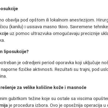
posukcije
o obavlja pod opštom ili lokalnom anestezijom. Hirurg
včicu (kanilu) i usisava masno tkivo. Savremene tehnik
kcije
uz pomoc ultrazvuka omogućavaju preciznije ukl
ka.
n liposukcije?
 potreban je odredjeni period oporavka koji uključuje 
 naporne fizičke aktivnosti. Rezultati su trajni, pod u
ina.
rešenje za velike količine kože i masnoće
nim gubitkom težine koje su ostale sa viscima opušt
mija
je procedura izbora. Ovo je opsežnija operacija u