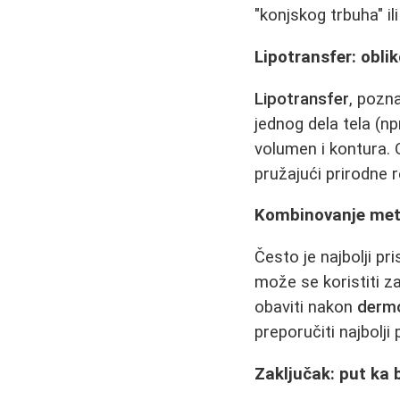
"konjskog trbuha" il
Lipotransfer: obli
Lipotransfer
, pozn
jednog dela tela (np
volumen i kontura.
pružajući prirodne r
Kombinovanje meto
Često je najbolji pr
može se koristiti z
obaviti nakon
dermo
preporučiti najbolji
Zaključak: put ka