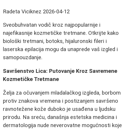
Radeta Viciknez
2026-04-12
Sveobuhvatan vodič kroz najpopularnije i
najefikasnije kozmetičke tretmane. Otkrijte kako
biološki tretmani, botoks, hijaluronski fileri i
laserska epilacija mogu da unaprede vaš izgled i
samopouzdanje.
Savršenstvo Lica: Putovanje Kroz Savremene
Kozmetičke Tretmane
Želja za očuvanjem mladalačkog izgleda, borbom
protiv znakova vremena i postizanjem savršeno
ravnotežene kože duboko je usađena u ljudsku
prirodu. Na sreću, današnja estetska medicina i
dermatologija nude neverovatne mogućnosti koje