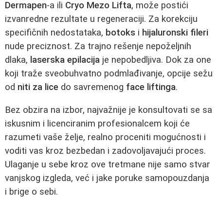
Dermapen
-a ili
Cryo Mezo Lifta
, može postići
izvanredne rezultate u regeneraciji. Za korekciju
specifičnih nedostataka,
botoks
i
hijaluronski fileri
nude preciznost. Za trajno rešenje nepoželjnih
dlaka,
laserska epilacija
je nepobedljiva. Dok za one
koji traže sveobuhvatno podmlađivanje, opcije sežu
od
niti za lice
do savremenog
face liftinga
.
Bez obzira na izbor, najvažnije je konsultovati se sa
iskusnim i licenciranim profesionalcem koji će
razumeti vaše želje, realno proceniti mogućnosti i
voditi vas kroz bezbedan i zadovoljavajući proces.
Ulaganje u sebe kroz ove tretmane nije samo stvar
vanjskog izgleda, već i jake poruke samopouzdanja
i brige o sebi.