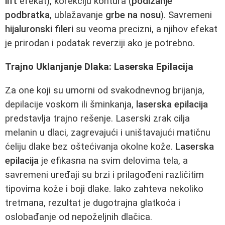
lift
efekat), korekciju kontura (
podizanje
podbratka
, ublažavanje
grbe na nosu
). Savremeni
hijaluronski fileri
su veoma precizni, a njihov efekat
je prirodan i podatak reverziji ako je potrebno.
Trajno Uklanjanje Dlaka: Laserska Epilacija
Za one koji su umorni od svakodnevnog brijanja,
depilacije voskom ili šminkanja,
laserska epilacija
predstavlja trajno rešenje. Laserski zrak cilja
melanin u dlaci, zagrevajući i uništavajući matičnu
ćeliju dlake bez oštećivanja okolne kože.
Laserska
epilacija
je efikasna na svim delovima tela, a
savremeni uređaji su brzi i prilagođeni različitim
tipovima kože i boji dlake. Iako zahteva nekoliko
tretmana, rezultat je dugotrajna glatkoća i
oslobađanje od nepoželjnih dlačica.