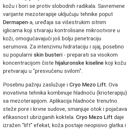
kožu i bori se protiv slobodnih radikala. Savremene
varijante mezoterapije uključuju tehnike poput
Dermapen
-a, uređaja sa višestrukim sitnim
iglicama koji stvaraju kontrolisane mikrootvore u
koži, omogućavajući još bolju penetraciju
serumova. Za intenzivnu hidrataciju i sjaj, posebno
su popularni
skin busteri
- preparati sa visokom
koncentracijom čiste
hijaluronske kiseline
koji kožu
pretvaraju u "presvučenu svilom".
Posebnu pažnju zaslužuje i
Cryo Mezo Lift
. Ova
inovativna tehnika kombinuje hladnoću (krioterapiju)
sa mezoterapijom. Aplikacija hladnoće trenutno
steže pore i krvne sudove, smanjuje otok i pojačava
efikasnost ubrizganih koktela.
Cryo Mezo Lift
daje
izražen "lift" efekat, koža postaje neopisivo glatka i