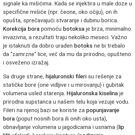
signale ka mišićima. Kada se injektira u male doze u
specifične mišiće (npr. čeone, oko očiju), on ih
opušta, sprečavajući stvaranje i dubinu borica.
Korekcija bora
pomoću
botoksa
je brza, minimalno
invazivna, a rezultati traju nekoliko meseci. Važno
je istaknuti da dobro uraden
botoks
ne bi trebalo
da "zamrzne" lice, već da mu da prirodno, opušteno
i osveženo izražaj.
Sa druge strane,
hijaluronski fileri
su rešenje za
statičke bore (one vidljive i u mirovanju) i gubitak
volumena usled starenja.
Hijaluronska kiselina
je
prirodna supstanca u našem telu koja vezuje vodu.
Fileri na njenoj bazi se koriste za
popunjavanje
bora
(poput nosnih bora ili onih oko usta),
obnavljanje volumena u jagodicama i usnama (
lip