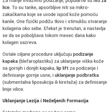
Za manje invazivno podizanje, popularne su
niti za
lice
. To su tanke, apsorbljive niti sa mikro-
zakačkama koje se uvode ispod kože pomoću
kanile. One fizički podižu tkivo i stimulišu stvaranje
kolagena oko sebe. Efekat je trenutan, a nastavlja
se da se poboljšava tokom mesec dana kako
kolagen sazreva.
Ostale ciljane procedure uključuju
podizanje
kapaka
(blefaroplastiku) za uklanjanje viška kože
sa gornjih i donjih kapaka,
lip lift
za podizanje i
definisanje gornje usne, i
uklanjanje podbratka
(submentalna liposukcija ili kiretaža) za definisanje
linije vilice.
Uklanjanje Lezija i Neželjenih Formacija