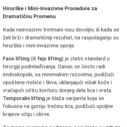
Hirurške i Mini-Invazivne Procedure za
Dramatičnu Promenu
Kada neinvazivni tretmani nisu dovoljni, ili kada se
želi brži i dramatičniji rezultat, na raspolaganju su
hirurške i mini-invazivne opcije.
Face lifting
(ili
fejs lifting
) je zlatni standard u
hirurgiji podmlađivanja. Danas se često radi
endoskopski, sa minimalnim rezovima, podižući
opuštene mišiće i tkiva, uklanjajući višak kože i
vraćajući oštru konturu donjeg dela lica i vrata.
Temporalni lifting
je blaža varijanta koja se
fokusira na gornju trećinu lica, podižući spoljne
krajeve očiju i obrve.