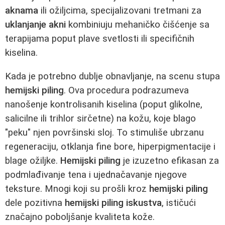
aknama
ili ožiljcima, specijalizovani tretmani za
uklanjanje akni
kombiniuju mehaničko čišćenje sa
terapijama poput plave svetlosti ili specifičnih
kiselina.
Kada je potrebno dublje obnavljanje, na scenu stupa
hemijski piling
. Ova procedura podrazumeva
nanošenje kontrolisanih kiselina (poput glikolne,
salicilne ili trihlor sirčetne) na kožu, koje blago
"peku" njen površinski sloj. To stimuliše ubrzanu
regeneraciju, otklanja fine bore, hiperpigmentacije i
blage ožiljke.
Hemijski piling
je izuzetno efikasan za
podmlađivanje tena i ujednačavanje njegove
teksture. Mnogi koji su prošli kroz
hemijski piling
dele pozitivna
hemijski piling iskustva
, ističući
značajno poboljšanje kvaliteta kože.