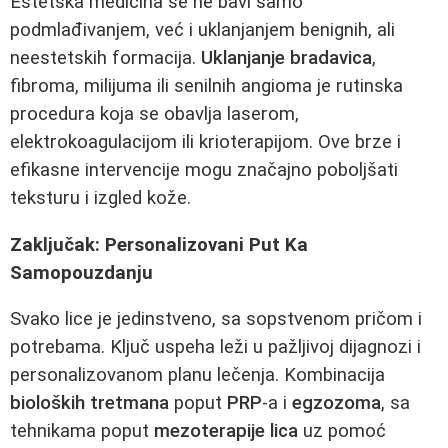
Estetska medicina se ne bavi samo
podmlađivanjem, već i uklanjanjem benignih, ali
neestetskih formacija.
Uklanjanje bradavica
,
fibroma, milijuma ili senilnih angioma je rutinska
procedura koja se obavlja laserom,
elektrokoagulacijom ili krioterapijom. Ove brze i
efikasne intervencije mogu značajno poboljšati
teksturu i izgled kože.
Zaključak: Personalizovani Put Ka
Samopouzdanju
Svako lice je jedinstveno, sa sopstvenom pričom i
potrebama. Ključ uspeha leži u pažljivoj dijagnozi i
personalizovanom planu lečenja. Kombinacija
bioloških tretmana
poput
PRP
-a i
egzozoma
, sa
tehnikama poput
mezoterapije lica
uz pomoć