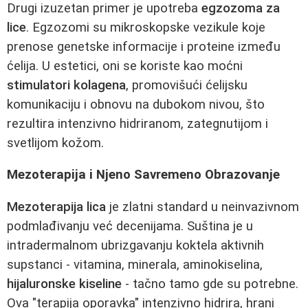
Drugi izuzetan primer je upotreba
egzozoma za
lice
. Egzozomi su mikroskopske vezikule koje
prenose genetske informacije i proteine između
ćelija. U estetici, oni se koriste kao moćni
stimulatori kolagena
, promovišući ćelijsku
komunikaciju i obnovu na dubokom nivou, što
rezultira intenzivno hidriranom, zategnutijom i
svetlijom kožom.
Mezoterapija i Njeno Savremeno Obrazovanje
Mezoterapija lica
je zlatni standard u neinvazivnom
podmlađivanju već decenijama. Suština je u
intradermalnom ubrizgavanju koktela aktivnih
supstanci - vitamina, minerala, aminokiselina,
hijaluronske kiseline
- tačno tamo gde su potrebne.
Ova "terapija oporavka" intenzivno hidrira, hrani