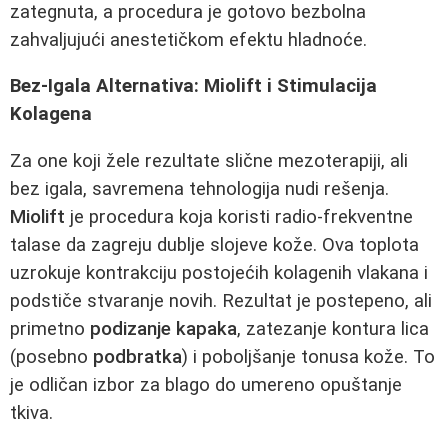
zategnuta, a procedura je gotovo bezbolna
zahvaljujući anestetičkom efektu hladnoće.
Bez-Igala Alternativa: Miolift i Stimulacija
Kolagena
Za one koji žele rezultate slične mezoterapiji, ali
bez igala, savremena tehnologija nudi rešenja.
Miolift
je procedura koja koristi radio-frekventne
talase da zagreju dublje slojeve kože. Ova toplota
uzrokuje kontrakciju postojećih kolagenih vlakana i
podstiče stvaranje novih. Rezultat je postepeno, ali
primetno
podizanje kapaka
, zatezanje kontura lica
(posebno
podbratka
) i poboljšanje tonusa kože. To
je odličan izbor za blago do umereno opuštanje
tkiva.