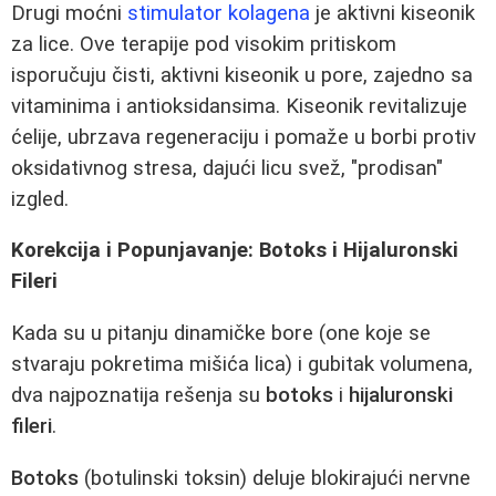
Drugi moćni
stimulator kolagena
je aktivni kiseonik
za lice. Ove terapije pod visokim pritiskom
isporučuju čisti, aktivni kiseonik u pore, zajedno sa
vitaminima i antioksidansima. Kiseonik revitalizuje
ćelije, ubrzava regeneraciju i pomaže u borbi protiv
oksidativnog stresa, dajući licu svež, "prodisan"
izgled.
Korekcija i Popunjavanje: Botoks i Hijaluronski
Fileri
Kada su u pitanju dinamičke bore (one koje se
stvaraju pokretima mišića lica) i gubitak volumena,
dva najpoznatija rešenja su
botoks
i
hijaluronski
fileri
.
Botoks
(botulinski toksin) deluje blokirajući nervne