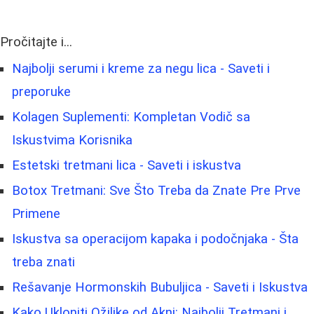
Pročitajte i...
Najbolji serumi i kreme za negu lica - Saveti i
preporuke
Kolagen Suplementi: Kompletan Vodič sa
Iskustvima Korisnika
Estetski tretmani lica - Saveti i iskustva
Botox Tretmani: Sve Što Treba da Znate Pre Prve
Primene
Iskustva sa operacijom kapaka i podočnjaka - Šta
treba znati
Rešavanje Hormonskih Bubuljica - Saveti i Iskustva
Kako Ukloniti Ožiljke od Akni: Najbolji Tretmani i