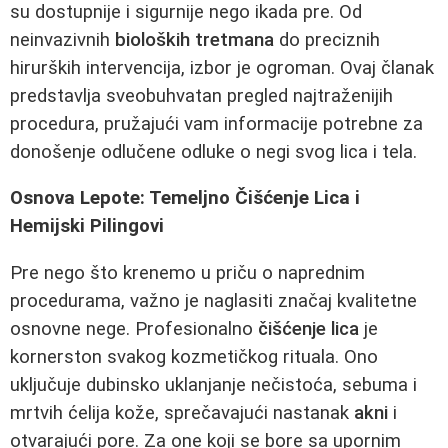
su dostupnije i sigurnije nego ikada pre. Od
neinvazivnih
bioloških tretmana
do preciznih
hirurških intervencija, izbor je ogroman. Ovaj članak
predstavlja sveobuhvatan pregled najtraženijih
procedura, pružajući vam informacije potrebne za
donošenje odlučene odluke o negi svog lica i tela.
Osnova Lepote: Temeljno Čišćenje Lica i
Hemijski Pilingovi
Pre nego što krenemo u priču o naprednim
procedurama, važno je naglasiti značaj kvalitetne
osnovne nege. Profesionalno
čišćenje lica
je
kornerston svakog kozmetičkog rituala. Ono
uključuje dubinsko uklanjanje nečistoća, sebuma i
mrtvih ćelija kože, sprečavajući nastanak
akni
i
otvarajući pore. Za one koji se bore sa upornim