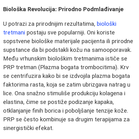
Biološka Revolucija: Prirodno Podmlađivanje
U potrazi za prirodnijim rezultatima,
biološki
tretmani
postaju sve popularniji. Oni koriste
sopstvene biološke materijale pacijenta ili prirodne
supstance da bi podstakli kožu na samooporavak.
Među vrhunskim biološkim tretmanima ističe se
PRP tretman (Plazma bogata trombocitima). Krv
se centrifuzira kako bi se izdvojila plazma bogata
faktorima rasta, koja se zatim ubrizgava natrag u
lice. Ona snažno stimuliše produkciju kolagena i
elastina, čime se postiže podizanje kapaka,
otklanjanje finih borica i poboljšanje tenzije kože.
PRP se često kombinuje sa drugim terapijama za
sinergistički efekat.