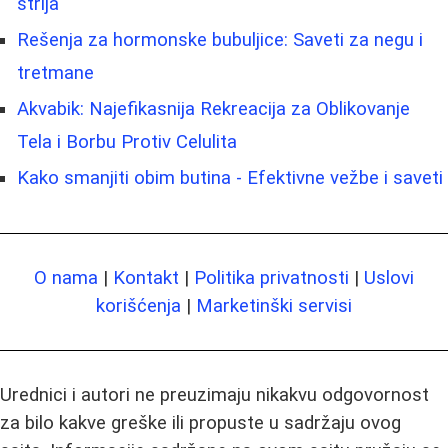
strija
Rešenja za hormonske bubuljice: Saveti za negu i
tretmane
Akvabik: Najefikasnija Rekreacija za Oblikovanje
Tela i Borbu Protiv Celulita
Kako smanjiti obim butina - Efektivne vežbe i saveti
O nama
|
Kontakt
|
Politika privatnosti
|
Uslovi
korišćenja
|
Marketinški servisi
Urednici i autori ne preuzimaju nikakvu odgovornost
za bilo kakve greške ili propuste u sadržaju ovog