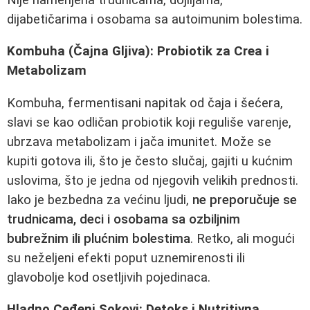
dijabetičarima i osobama sa autoimunim bolestima.
Kombuha (Čajna Gljiva): Probiotik za Crea i
Metabolizam
Kombuha, fermentisani napitak od čaja i šećera,
slavi se kao odličan probiotik koji reguliše varenje,
ubrzava metabolizam i jača imunitet. Može se
kupiti gotova ili, što je često slučaj, gajiti u kućnim
uslovima, što je jedna od njegovih velikih prednosti.
Iako je bezbedna za većinu ljudi,
ne preporučuje se
trudnicama, deci i osobama sa ozbiljnim
bubrežnim ili plućnim bolestima
. Retko, ali mogući
su neželjeni efekti poput uznemirenosti ili
glavobolje kod osetljivih pojedinaca.
Hladno Ceđeni Sokovi: Detoks i Nutritivna