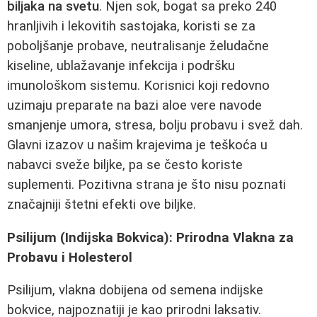
biljaka na svetu
. Njen sok, bogat sa preko 240
hranljivih i lekovitih sastojaka, koristi se za
poboljšanje probave, neutralisanje želudačne
kiseline, ublažavanje infekcija i podršku
imunološkom sistemu. Korisnici koji redovno
uzimaju preparate na bazi aloe vere navode
smanjenje umora, stresa, bolju probavu i svež dah.
Glavni izazov u našim krajevima je teškoća u
nabavci sveže biljke, pa se često koriste
suplementi. Pozitivna strana je što nisu poznati
značajniji štetni efekti ove biljke.
Psilijum (Indijska Bokvica): Prirodna Vlakna za
Probavu i Holesterol
Psilijum, vlakna dobijena od semena indijske
bokvice, najpoznatiji je kao prirodni laksativ.