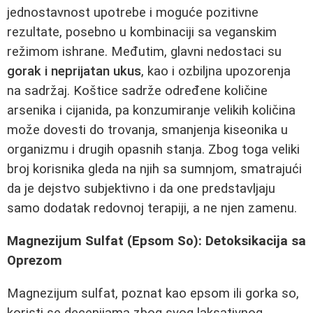
jednostavnost upotrebe i moguće pozitivne
rezultate, posebno u kombinaciji sa veganskim
režimom ishrane. Međutim, glavni nedostaci su
gorak i neprijatan ukus
, kao i ozbiljna upozorenja
na sadržaj. Koštice sadrže određene količine
arsenika i cijanida, pa konzumiranje velikih količina
može dovesti do trovanja, smanjenja kiseonika u
organizmu i drugih opasnih stanja. Zbog toga veliki
broj korisnika gleda na njih sa sumnjom, smatrajući
da je dejstvo subjektivno i da one predstavljaju
samo dodatak redovnoj terapiji, a ne njen zamenu.
Magnezijum Sulfat (Epsom So): Detoksikacija sa
Oprezom
Magnezijum sulfat, poznat kao epsom ili gorka so,
koristi se decenijama zbog svog laksativnog