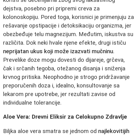
dejstva, posebno pri pripremi creva za
kolonoskopiju. Pored toga, korisnici je primenjuju za
rešavanje opstipacije i detoksikaciju organizma, jer
obezbeđuje telu magnezijum. Međutim, iskustva su
različita. Dok neki hvale njene efekte, drugi ističu
neprijatan ukus koji može izazvati mučninu
.
Prevelike doze mogu dovesti do dijareje, grčeva,
čak i srčanih tegoba, otežanog disanja i sniženja
krvnog pritiska. Neophodno je strogo pridržavanje
preporučenih doza i, idealno, konsultovanje sa
lekarom pre upotrebe, jer rezultati zavise od
individualne tolerancije.
Aloe Vera: Drevni Eliksir za Celokupno Zdravlje
Biljka aloe vera smatra se jednom od
najlekovitijih