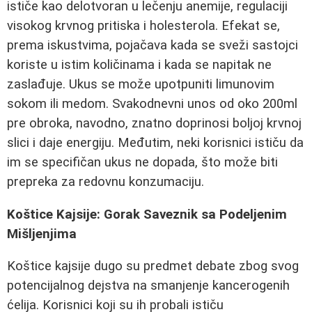
ističe kao delotvoran u lečenju anemije, regulaciji
visokog krvnog pritiska i holesterola. Efekat se,
prema iskustvima, pojačava kada se sveži sastojci
koriste u istim količinama i kada se napitak ne
zaslađuje. Ukus se može upotpuniti limunovim
sokom ili medom. Svakodnevni unos od oko 200ml
pre obroka, navodno, znatno doprinosi boljoj krvnoj
slici i daje energiju. Međutim, neki korisnici ističu da
im se specifičan ukus ne dopada, što može biti
prepreka za redovnu konzumaciju.
Koštice Kajsije: Gorak Saveznik sa Podeljenim
Mišljenjima
Koštice kajsije dugo su predmet debate zbog svog
potencijalnog dejstva na smanjenje kancerogenih
ćelija. Korisnici koji su ih probali ističu