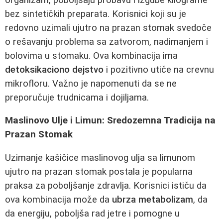
bez sintetičkih preparata. Korisnici koji su je
redovno uzimali ujutro na prazan stomak svedoče
o rešavanju problema sa zatvorom, nadimanjem i
bolovima u stomaku. Ova kombinacija ima
detoksikaciono dejstvo
i pozitivno utiče na crevnu
mikrofloru. Važno je napomenuti da se ne
preporučuje trudnicama i dojiljama.
Maslinovo Ulje i Limun: Sredozemna Tradicija na
Prazan Stomak
Uzimanje kašičice maslinovog ulja sa limunom
ujutro na prazan stomak postala je popularna
praksa za poboljšanje zdravlja. Korisnici ističu da
ova kombinacija može da
ubrza metabolizam
, da
da energiju, poboljša rad jetre i pomogne u