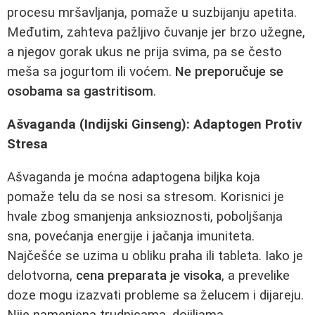
procesu mršavljanja, pomaže u suzbijanju apetita.
Međutim, zahteva pažljivo čuvanje jer brzo užegne,
a njegov gorak ukus ne prija svima, pa se često
meša sa jogurtom ili voćem.
Ne preporučuje se
osobama sa gastritisom
.
Ašvaganda (Indijski Ginseng): Adaptogen Protiv
Stresa
Ašvaganda je moćna adaptogena biljka koja
pomaže telu da se nosi sa stresom. Korisnici je
hvale zbog smanjenja anksioznosti, poboljšanja
sna, povećanja energije i jačanja imuniteta.
Najčešće se uzima u obliku praha ili tableta. Iako je
delotvorna,
cena preparata je visoka
, a prevelike
doze mogu izazvati probleme sa želucem i dijareju.
Nije namenjena trudnicama, dojiljama,