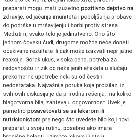
preparati mogu imati izuzetno
pozitivno dejstvo na
zdravlje
, od jačanja imuniteta i poboljšanja probave
do podrške u mršavljenju i borbi protiv stresa.
Međutim, svako telo je jedinstveno. Ono što
jednom čoveku čudi, drugome možda neće doneti
očekivane rezultate ili čak može izazvati neprijatne
reakcije. Gorak ukus, visoka cena, potreba za
redovnošću i rizik od neželjenih efekata u slučaju
prekomerne upotrebe neki su od čestih
nedostataka. Najvažnija poruka koja proizilazi iz
svih ovih diskusija je da prirodna rešenja, ma koliko
blagotvorna bila, zahtevaju odgovornost. Uvek je
pametno
posavetovati se sa lekarom ili
nutricionistom
pre nego što uvedete bilo koji novi
preparat u svoju rutinu, posebno ako imate
hronične bolesti, uzimate lekove ili ste u