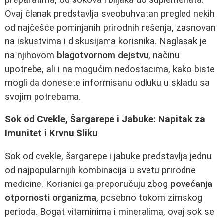
Ovaj članak predstavlja sveobuhvatan pregled nekih
od najčešće pominjanih prirodnih rešenja, zasnovan
na iskustvima i diskusijama korisnika. Naglasak je
na njihovom
blagotvornom dejstvu
, načinu
upotrebe, ali i na mogućim nedostacima, kako biste
mogli da donesete informisanu odluku u skladu sa
svojim potrebama.
Sok od Cvekle, Šargarepe i Jabuke: Napitak za
Imunitet i Krvnu Sliku
Sok od cvekle, šargarepe i jabuke predstavlja jednu
od najpopularnijih kombinacija u svetu prirodne
medicine. Korisnici ga preporučuju zbog
povećanja
otpornosti organizma
, posebno tokom zimskog
perioda. Bogat vitaminima i mineralima, ovaj sok se