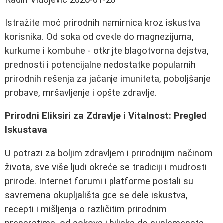
Istražite moć prirodnih namirnica kroz iskustva
korisnika. Od soka od cvekle do magnezijuma,
kurkume i kombuhe - otkrijte blagotvorna dejstva,
prednosti i potencijalne nedostatke popularnih
prirodnih rešenja za jačanje imuniteta, poboljšanje
probave, mršavljenje i opšte zdravlje.
Prirodni Eliksiri za Zdravlje i Vitalnost: Pregled
Iskustava
U potrazi za boljim zdravljem i prirodnijim načinom
života, sve više ljudi okreće se tradiciji i mudrosti
prirode. Internet forumi i platforme postali su
savremena okupljališta gde se dele iskustva,
recepti i mišljenja o različitim prirodnim
preparatima, od sokova i biljaka do suplemenata.