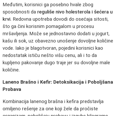
Međutim, korisnici ga posebno hvale zbog
sposobnosti da
reguliše nivo holesterola i šećera u
krvi
. Redovna upotreba dovodi do osećaja sitosti,
što ga čini korisnim pomagalom u procesu
mršavljenja. Može se jednostavno dodati u jogurt,
kašu ili sok, uz obavezno unošenje dovoljne količine
vode. Iako je blagotvoran, pojedini korisnici kao
nedostatak ističu nešto višu cenu, ali i to da
kupljeno pakovanje dugo traje jer su dovoljne male
količine.
Laneno Brašno i Kefir: Detoksikacija i Poboljšana
Probava
Kombinacija lanenog brašna i kefira predstavlja
omiljeno rešenje za one koji žele da pročiste
organizam, poboljšaju probavu i izgube kilograme