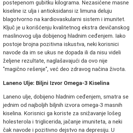
postepenom gubitku kilograma. Nezasićene masne
kiseline iz ulja i antioksidansi iz limuna deluju
blagotvorno na kardiovaskularni sistem i imunitet.
Ključ je u korišćenju kvalitetnog ekstra devičanskog
maslinovog ulja dobijenog hladnim ceđenjem. Iako
postoje brojna pozitivna iskustva, neki korisnici
navode da im se ukus ne dopada ili da nisu videli
željene rezultate, naglašavajući da ovo nije
"magično rešenje", već deo zdravog načina života.
Laneno Ulje: Biljni Izvor Omega-3 Kiselina
Laneno ulje, dobijeno hladnim ceđenjem, smatra se
jednim od najboljih biljnih izvora omega-3 masnih
kiselina. Korisnici ga koriste za snižavanje lošeg
holesterola i triglicerida, jačanje imuniteta, a neki
čak navode i pozitivno dejstvo na depresiju. U