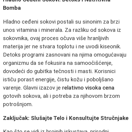
Bomba
Hladno ceđeni sokovi postali su sinonim za brzi
unos vitamina i minerala. Za razliku od sokova iz
sokovnika, ovaj proces očuva više hranljivih
materija jer ne stvara toplotu i ne uvodi kiseonik.
Detoks programi zasnovani na njima omogućavaju
organizmu da se fokusira na samoočišćenje,
dovodeći do gubitka tečnosti i masti. Korisnici
ističu porast energije, čistu kožu i poboljšano
varenje. Glavni izazov je
relativno visoka cena
gotovih sokova, ali i potreba za njihovom brzom
potrošnjom.
Zaključak: Slušajte Telo i Konsultujte Stručnjake
Kao što se vidi iz brojnih iskustava, prirodni