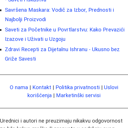
Savršena Maskara: Vodič za Izbor, Prednosti i
Najbolji Proizvodi
Saveti za Početnike u Povrtlarstvu: Kako Prevazići
Izazove i Uživati u Uzgoju
Zdravi Recepti za Dijetalnu Ishranu - Ukusno bez
Griže Savesti
O nama
|
Kontakt
|
Politika privatnosti
|
Uslovi
korišćenja
|
Marketinški servisi
Urednici i autori ne preuzimaju nikakvu odgovornost