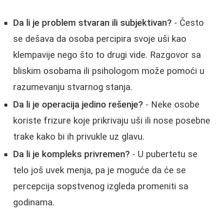
Da li je problem stvaran ili subjektivan?
- Često
se dešava da osoba percipira svoje uši kao
klempavije nego što to drugi vide. Razgovor sa
bliskim osobama ili psihologom može pomoći u
razumevanju stvarnog stanja.
Da li je operacija jedino rešenje?
- Neke osobe
koriste frizure koje prikrivaju uši ili nose posebne
trake kako bi ih privukle uz glavu.
Da li je kompleks privremen?
- U pubertetu se
telo još uvek menja, pa je moguće da će se
percepcija sopstvenog izgleda promeniti sa
godinama.