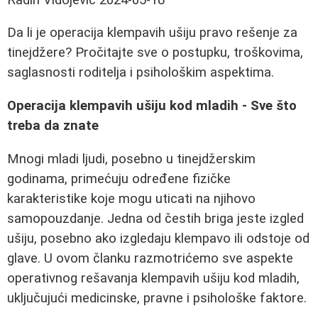
Da li je operacija klempavih ušiju pravo rešenje za
tinejdžere? Pročitajte sve o postupku, troškovima,
saglasnosti roditelja i psihološkim aspektima.
Operacija klempavih ušiju kod mladih - Sve što
treba da znate
Mnogi mladi ljudi, posebno u tinejdžerskim
godinama, primećuju određene fizičke
karakteristike koje mogu uticati na njihovo
samopouzdanje. Jedna od čestih briga jeste izgled
ušiju, posebno ako izgledaju klempavo ili odstoje od
glave. U ovom članku razmotrićemo sve aspekte
operativnog rešavanja klempavih ušiju kod mladih,
uključujući medicinske, pravne i psihološke faktore.