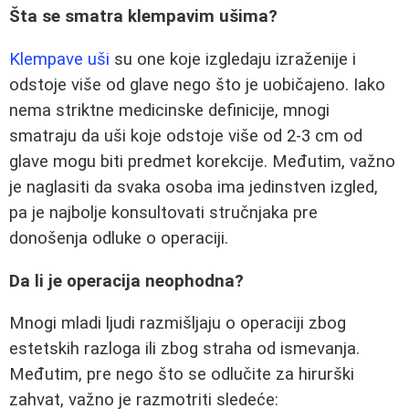
Šta se smatra klempavim ušima?
Klempave uši
su one koje izgledaju izraženije i
odstoje više od glave nego što je uobičajeno. Iako
nema striktne medicinske definicije, mnogi
smatraju da uši koje odstoje više od 2-3 cm od
glave mogu biti predmet korekcije. Međutim, važno
je naglasiti da svaka osoba ima jedinstven izgled,
pa je najbolje konsultovati stručnjaka pre
donošenja odluke o operaciji.
Da li je operacija neophodna?
Mnogi mladi ljudi razmišljaju o operaciji zbog
estetskih razloga ili zbog straha od ismevanja.
Međutim, pre nego što se odlučite za hirurški
zahvat, važno je razmotriti sledeće: