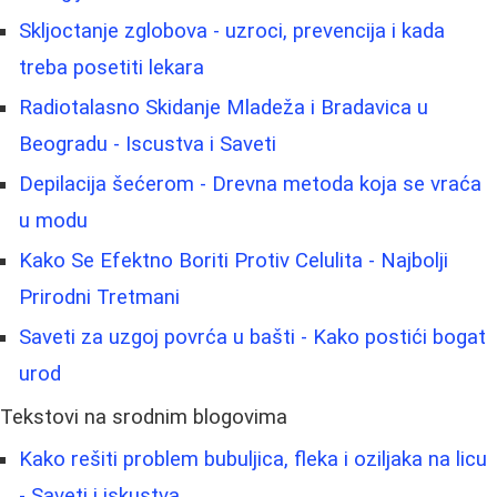
Skljoctanje zglobova - uzroci, prevencija i kada
treba posetiti lekara
Radiotalasno Skidanje Mladeža i Bradavica u
Beogradu - Iscustva i Saveti
Depilacija šećerom - Drevna metoda koja se vraća
u modu
Kako Se Efektno Boriti Protiv Celulita - Najbolji
Prirodni Tretmani
Saveti za uzgoj povrća u bašti - Kako postići bogat
urod
Tekstovi na srodnim blogovima
Kako rešiti problem bubuljica, fleka i oziljaka na licu
- Saveti i iskustva