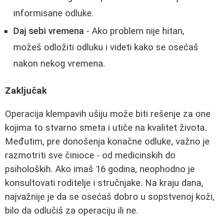
informisane odluke.
Daj sebi vremena
- Ako problem nije hitan,
možeš odložiti odluku i videti kako se osećaš
nakon nekog vremena.
Zaključak
Operacija klempavih ušiju može biti rešenje za one
kojima to stvarno smeta i utiče na kvalitet života.
Međutim, pre donošenja konačne odluke, važno je
razmotriti sve činioce - od medicinskih do
psiholoških. Ako imaš 16 godina, neophodno je
konsultovati roditelje i stručnjake. Na kraju dana,
najvažnije je da se osećaš dobro u sopstvenoj koži,
bilo da odlučiš za operaciju ili ne.