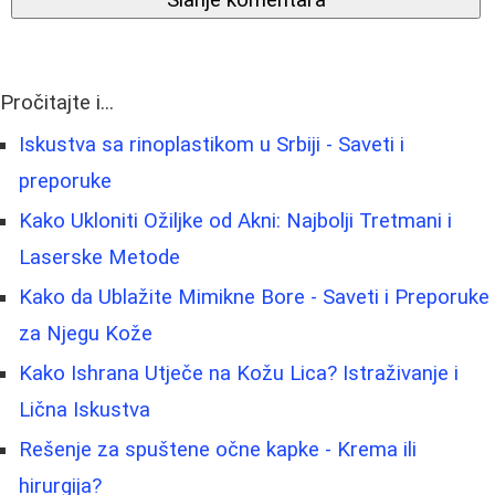
Pročitajte i...
Iskustva sa rinoplastikom u Srbiji - Saveti i
preporuke
Kako Ukloniti Ožiljke od Akni: Najbolji Tretmani i
Laserske Metode
Kako da Ublažite Mimikne Bore - Saveti i Preporuke
za Njegu Kože
Kako Ishrana Utječe na Kožu Lica? Istraživanje i
Lična Iskustva
Rešenje za spuštene očne kapke - Krema ili
hirurgija?