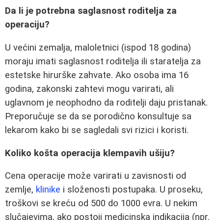
Da li je potrebna saglasnost roditelja za
operaciju?
U većini zemalja, maloletnici (ispod 18 godina)
moraju imati saglasnost roditelja ili staratelja za
estetske hirurške zahvate. Ako osoba ima 16
godina, zakonski zahtevi mogu varirati, ali
uglavnom je neophodno da roditelji daju pristanak.
Preporučuje se da se porodično konsultuje sa
lekarom kako bi se sagledali svi rizici i koristi.
Koliko košta operacija klempavih ušiju?
Cena operacije može varirati u zavisnosti od
zemlje,
klinike
i složenosti postupaka. U proseku,
troškovi se kreću od 500 do 1000 evra. U nekim
slučajevima, ako postoji medicinska indikacija (npr.