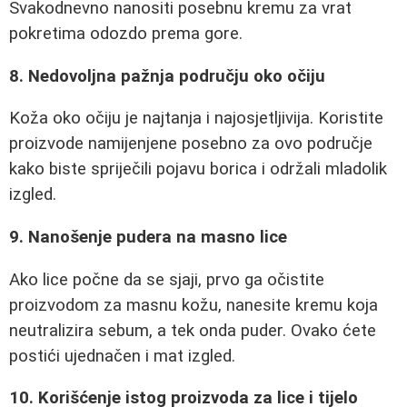
Svakodnevno nanositi posebnu kremu za vrat
pokretima odozdo prema gore.
8. Nedovoljna pažnja području oko očiju
Koža oko očiju je najtanja i najosjetljivija. Koristite
proizvode namijenjene posebno za ovo područje
kako biste spriječili pojavu borica i održali mladolik
izgled.
9. Nanošenje pudera na masno lice
Ako lice počne da se sjaji, prvo ga očistite
proizvodom za masnu kožu, nanesite kremu koja
neutralizira sebum, a tek onda puder. Ovako ćete
postići ujednačen i mat izgled.
10. Korišćenje istog proizvoda za lice i tijelo