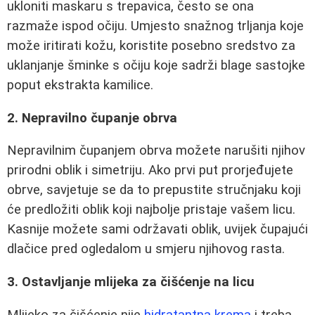
ukloniti maskaru s trepavica, često se ona
razmaže ispod očiju. Umjesto snažnog trljanja koje
može iritirati kožu, koristite posebno sredstvo za
uklanjanje šminke s očiju koje sadrži blage sastojke
poput ekstrakta kamilice.
2. Nepravilno čupanje obrva
Nepravilnim čupanjem obrva možete narušiti njihov
prirodni oblik i simetriju. Ako prvi put prorjeđujete
obrve, savjetuje se da to prepustite stručnjaku koji
će predložiti oblik koji najbolje pristaje vašem licu.
Kasnije možete sami održavati oblik, uvijek čupajući
dlačice pred ogledalom u smjeru njihovog rasta.
3. Ostavljanje mlijeka za čišćenje na licu
Mlijeko za čišćenje nije
hidratantna krema
i treba