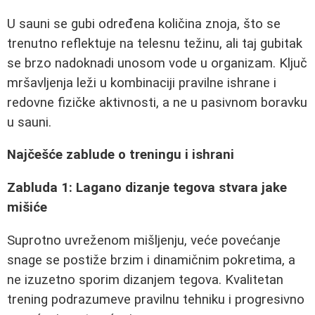
U sauni se gubi određena količina znoja, što se
trenutno reflektuje na telesnu težinu, ali taj gubitak
se brzo nadoknadi unosom vode u organizam. Ključ
mršavljenja leži u kombinaciji pravilne ishrane i
redovne fizičke aktivnosti, a ne u pasivnom boravku
u sauni.
Najčešće zablude o treningu i ishrani
Zabluda 1: Lagano dizanje tegova stvara jake
mišiće
Suprotno uvreženom mišljenju, veće povećanje
snage se postiže brzim i dinamičnim pokretima, a
ne izuzetno sporim dizanjem tegova. Kvalitetan
trening podrazumeve pravilnu tehniku i progresivno