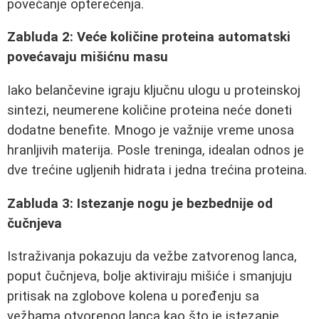
povećanje opterećenja.
Zabluda 2: Veće količine proteina automatski
povećavaju mišićnu masu
Iako belančevine igraju ključnu ulogu u proteinskoj
sintezi, neumerene količine proteina neće doneti
dodatne benefite. Mnogo je važnije vreme unosa
hranljivih materija. Posle treninga, idealan odnos je
dve trećine ugljenih hidrata i jedna trećina proteina.
Zabluda 3: Istezanje nogu je bezbednije od
čučnjeva
Istraživanja pokazuju da vežbe zatvorenog lanca,
poput čučnjeva, bolje aktiviraju mišiće i smanjuju
pritisak na zglobove kolena u poređenju sa
vežbama otvorenog lanca kao što je istezanje