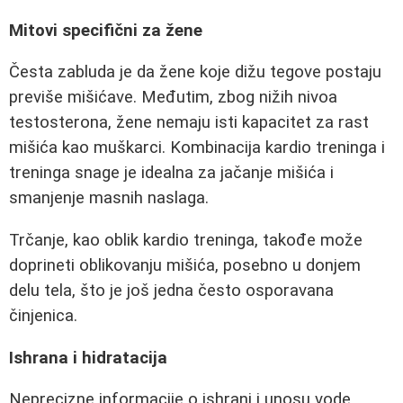
Mitovi specifični za žene
Česta zabluda je da žene koje dižu tegove postaju
previše mišićave. Međutim, zbog nižih nivoa
testosterona, žene nemaju isti kapacitet za rast
mišića kao muškarci. Kombinacija kardio treninga i
treninga snage je idealna za jačanje mišića i
smanjenje masnih naslaga.
Trčanje, kao oblik kardio treninga, takođe može
doprineti oblikovanju mišića, posebno u donjem
delu tela, što je još jedna često osporavana
činjenica.
Ishrana i hidratacija
Neprecizne informacije o ishrani i unosu vode