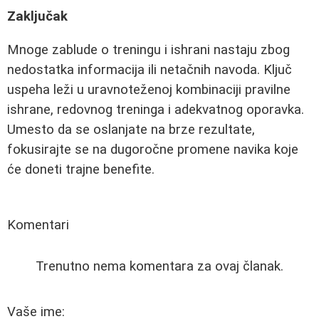
Zaključak
Mnoge zablude o treningu i ishrani nastaju zbog
nedostatka informacija ili netačnih navoda. Ključ
uspeha leži u uravnoteženoj kombinaciji pravilne
ishrane, redovnog treninga i adekvatnog oporavka.
Umesto da se oslanjate na brze rezultate,
fokusirajte se na dugoročne promene navika koje
će doneti trajne benefite.
Komentari
Trenutno nema komentara za ovaj članak.
Vaše ime: