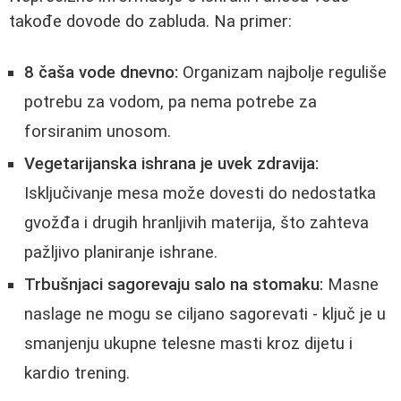
takođe dovode do zabluda. Na primer:
8 čaša vode dnevno:
Organizam najbolje reguliše
potrebu za vodom, pa nema potrebe za
forsiranim unosom.
Vegetarijanska ishrana je uvek zdravija:
Isključivanje mesa može dovesti do nedostatka
gvožđa i drugih hranljivih materija, što zahteva
pažljivo planiranje ishrane.
Trbušnjaci sagorevaju salo na stomaku:
Masne
naslage ne mogu se ciljano sagorevati - ključ je u
smanjenju ukupne telesne masti kroz dijetu i
kardio trening.