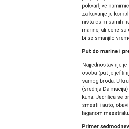
pokvarljive namirnic
za kuvanje je komp
ništa osim samih na
marine, ali cene su 
bi se smanjilo vrem
Put do marine i p
Najjednostavnije je
osoba (put je jeftin
samog broda. U krug
(srednja Dalmacija)
kuna. Jedrilica se p
smestili auto, obavil
laganom maestralu
Primer sedmodnevn