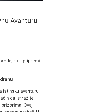
avnu Avanturu
broda, ruti, pripremi
adranu
na istinsku avanturu
ačin da istražite
 prizorima. Ovaj