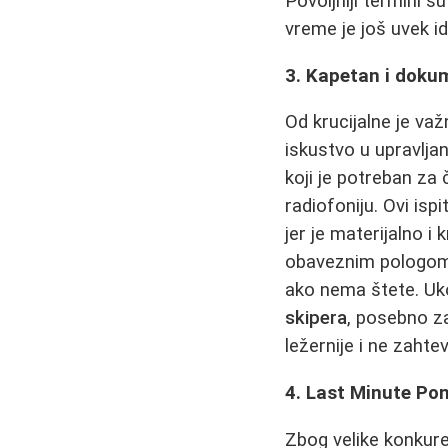
Povoljniji termini s
vreme je još uvek id
3. Kapetan i doku
Od krucijalne je va
iskustvo u upravlja
koji je potreban za 
radiofoniju. Ovi is
jer je materijalno 
obaveznim pologom k
ako nema štete. Uk
skipera
, posebno z
ležernije i ne zahte
4. Last Minute Po
Zbog velike konkuren