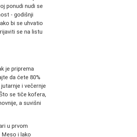
oj ponudi nudi se
ost - godišnji
ako bi se uhvatio
javiti se na listu
ak je priprema
ajte da ćete 80%
jutarnje i večernje
Što se tiče kofera,
ovnije, a suvišni
ari u prvom
. Meso i lako