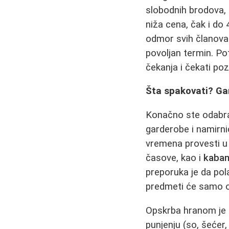
slobodnih brodova, 
niža cena, čak i do
odmor svih članova 
povoljan termin. Pot
čekanja i čekati po
Šta spakovati? Ga
Konačno ste odabral
garderobe i namirni
vremena provesti u 
časove, kao i
kaban
preporuka je da pol
predmeti će samo ot
Opskrba hranom je s
punjenju (so, šećer,