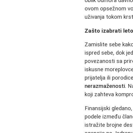
oblik odmora davno 
ovom opsežnom vodič
uživanja tokom krst
Zašto izabrati leto
Zamislite sebe kako
ispred sebe, dok jed
povezanosti sa prir
iskusne moreplovce; 
prijatelja ili porodi
nerazmaženosti
. N
koji zahteva kompr
Finansijski gledano
podele između član
istražite brojne de