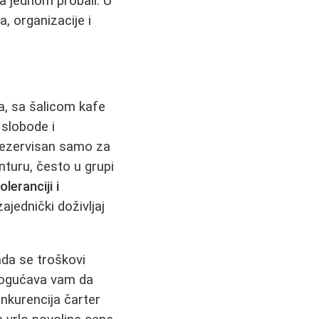
ga jednom probali. U
, organizacije i
a, sa šalicom kafe
 slobode i
 rezervisan samo za
nturu, često u grupi
leranciji i
ajednički doživljaj
ada se troškovi
mogućava vam da
onkurencija čarter