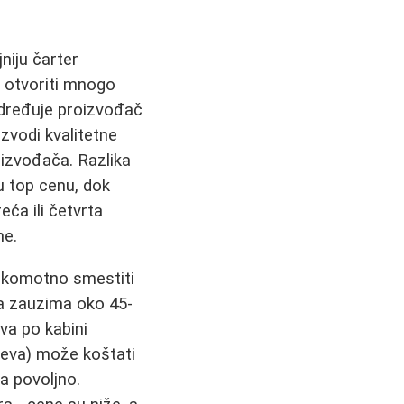
niju čarter
a otvoriti mnogo
 određuje proizvođač
izvodi kvalitetne
roizvođača. Razlika
u top cenu, dok
reća ili četvrta
ne.
i komotno smestiti
ba zauzima oko 45-
va po kabini
ajeva) može koštati
a povoljno.