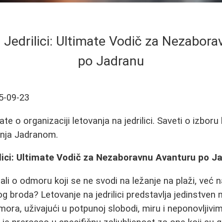
 Jedrilici: Ultimate Vodič za Nezabor
po Jadranu
5-09-23
te o organizaciji letovanja na jedrilici. Saveti o izboru 
enja Jadranom.
ilici: Ultimate Vodič za Nezaboravnu Avanturu po J
ali o odmoru koji se ne svodi na ležanje na plaži, već 
 broda? Letovanje na jedrilici predstavlja jedinstven n
ora, uživajući u potpunoj slobodi, miru i neponovljivim