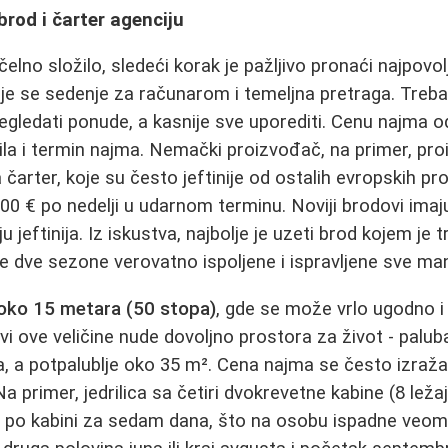
brod i čarter agenciju
lno složilo, sledeći korak je pažljivo pronaći najpovolj
je se sedenje za računarom i temeljna pretraga. Treb
pregledati ponude, a kasnije sve uporediti. Cenu najma
vila i termin najma. Nemački proizvođač, na primer, pro
 čarter, koje su često jeftinije od ostalih evropskih p
000 € po nedelji u udarnom terminu. Noviji brodovi imaj
ju jeftinija. Iz iskustva, najbolje je uzeti brod kojem je t
ve dve sezone verovatno ispoljene i ispravljene sve ma
u oko 15 metara (50 stopa)
, gde se može vrlo ugodno 
i ove veličine nude dovoljno prostora za život - palu
, a potpalublje oko 35 m². Cena najma se često izraža
 Na primer, jedrilica sa četiri dvokrevetne kabine (8 lež
 po kabini za sedam dana, što na osobu ispadne veom