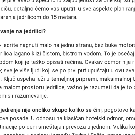
je prerasao u specifičnu zaljubljenost za one koji su 
u, detaljno ćemo vas uputiti u sve aspekte planiranja
arenja jedrilicom do 15 metara.
vanje na jedrilici?
 jedrite nagnuti malo na jednu stranu, bez buke motor
rilica lagano klizi čistom, bistrom vodom. To je osećaj
odom koji je teško opisati rečima. Ovakav odmor nije
sve je više ljudi koji se po prvi put upuštaju u ovu ava
ce. Ključ uspeha leži u
temeljnoj pripremi, maksimalnoj to
a malom prostoru jedrilice, važno je razumeti da je to z
omis i razumevanje.
,
jedrenje nije onoliko skupo koliko se čini
, pogotovo k
ova posade. U odnosu na klasičan hotelski odmor, o
stinacije po ceni smeštaja i prevoza u jednom. Velika k