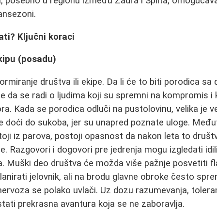
, posebno u regionu između Zadra i Splita, omogućava
ansezoni.
ti? Ključni koraci
kipu (posadu)
formiranje društva ili ekipe. Da li će to biti porodica sa
 je da se radi o ljudima koji su spremni na kompromis i k
a. Kada se porodica odluči na pustolovinu, velika je 
e doći do sukoba, jer su unapred poznate uloge. Među
oji iz parova, postoji opasnost da nakon leta to druš
e. Razgovori i dogovori pre jedrenja mogu izgledati idil
. Muški deo društva će možda više pažnje posvetiti flaš
lanirati jelovnik, ali na brodu glavne obroke često spr
ervoza se polako uvlači. Uz dozu razumevanja, toleranci
tati prekrasna avantura koja se ne zaboravlja.