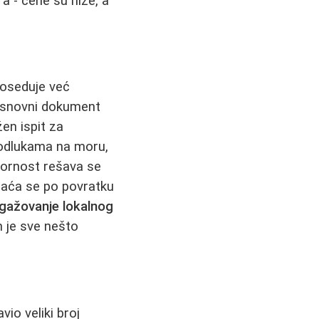
ra - cene su niže, a
poseduje već
. Osnovni dokument
žen ispit za
u odlukama na moru,
ovornost rešava se
raća se po povratku
gažovanje lokalnog
n je sve nešto
io veliki broj