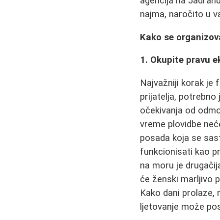
agencija na Jadranu
najma, naročito u v
Kako se organizova
1. Okupite pravu e
Najvažniji korak je 
prijatelja, potrebno
očekivanja od odmor
vreme plovidbe neć
posada koja se sast
funkcionisati kao pr
na moru je drugačija
će ženski marljivo p
Kako dani prolaze, n
ljetovanje može pos