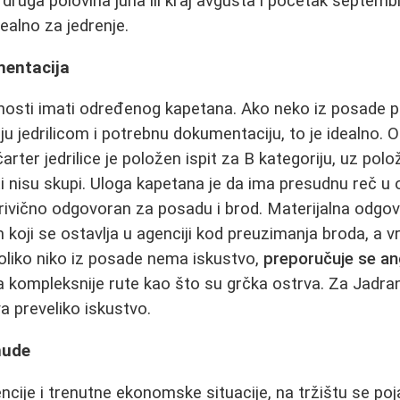
u druga polovina juna ili kraj avgusta i početak septemb
ealno za jedrenje.
mentacija
žnosti imati određenog kapetana. Ako neko iz posade 
nju jedrilicom i potrebnu dokumentaciju, to je idealno
čarter jedrilice je položen ispit za B kategoriju, uz polo
piti nisu skupi. Uloga kapetana je da ima presudnu reč 
i krivično odgovoran za posadu i brod. Materijalna odg
oji se ostavlja u agenciji kod preuzimanja broda, a v
oliko niko iz posade nema iskustvo,
preporučuje se an
a kompleksnije rute kao što su grčka ostrva. Za Jadra
va preveliko iskustvo.
nude
cije i trenutne ekonomske situacije, na tržištu se pojav