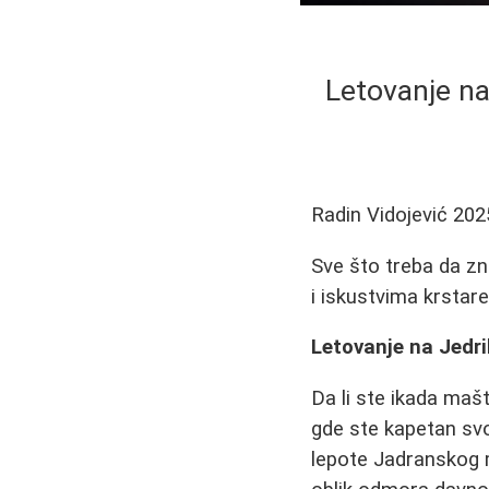
Letovanje na
Radin Vidojević
202
Sve što treba da zna
i iskustvima krstar
Letovanje na Jedr
Da li ste ikada mašt
gde ste kapetan svog
lepote Jadranskog m