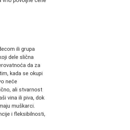
 vrlo povoljne cene
 decom ili grupa
oji dele slična
verovatnoća da za
tim, kada se okupi
tvo neće
ično, ali stvarnost
i vina ili piva, dok
emaju muškarci.
je i fleksibilnosti,