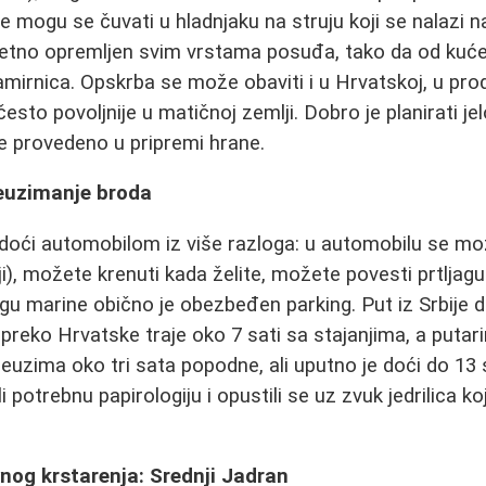
e mogu se čuvati u hladnjaku na struju koji se nalazi na 
letno opremljen svim vrstama posuđa, tako da od kuće 
mirnica. Opskrba se može obaviti i u Hrvatskoj, u prod
često povoljnije u matičnoj zemlji. Dobro je planirati j
e provedeno u pripremi hrane.
reuzimanje broda
 doći automobilom iz više razloga: u automobilu se mo
iji), možete krenuti kada želite, možete povesti prtljag
u marine obično je obezbeđen parking. Put iz Srbije d
 preko Hrvatske traje oko 7 sati sa stajanjima, a putar
reuzima oko tri sata popodne, ali uputno je doći do 13 
i potrebnu papirologiju i opustili se uz zvuk jedrilica ko
.
og krstarenja: Srednji Jadran