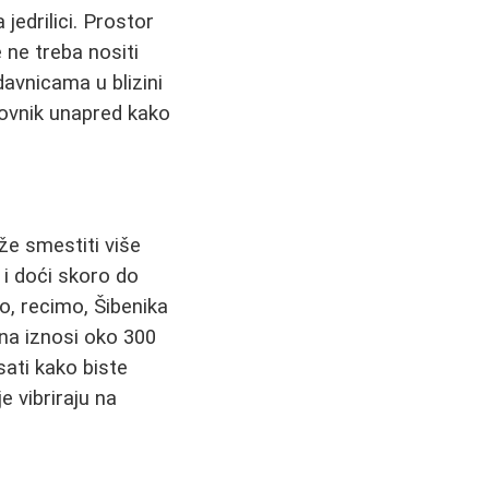
jedrilici. Prostor
ne treba nositi
avnicama u blizini
elovnik unapred kako
že smestiti više
u i doći skoro do
o, recimo, Šibenika
ina iznosi oko 300
sati kako biste
je vibriraju na