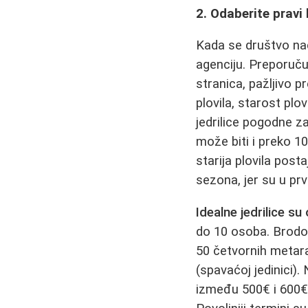
2. Odaberite pravi 
Kada se društvo nače
agenciju. Preporuču
stranica, pažljivo 
plovila, starost plo
jedrilice pogodne za
može biti i preko 1
starija plovila posta
sezona, jer su u pr
Idealne jedrilice s
do 10 osoba. Brodov
50 četvornih metara
(spavaćoj jedinici).
između 500€ i 600€