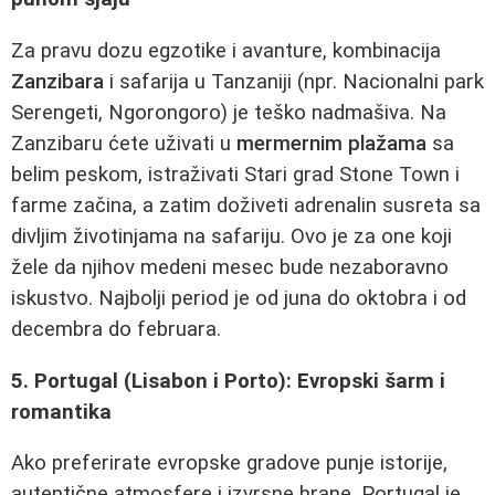
Za pravu dozu egzotike i avanture, kombinacija
Zanzibara
i safarija u Tanzaniji (npr. Nacionalni park
Serengeti, Ngorongoro) je teško nadmašiva. Na
Zanzibaru ćete uživati u
mermernim plažama
sa
belim peskom, istraživati Stari grad Stone Town i
farme začina, a zatim doživeti adrenalin susreta sa
divljim životinjama na safariju. Ovo je za one koji
žele da njihov medeni mesec bude nezaboravno
iskustvo. Najbolji period je od juna do oktobra i od
decembra do februara.
5. Portugal (Lisabon i Porto): Evropski šarm i
romantika
Ako preferirate evropske gradove punje istorije,
autentične atmosfere i izvrsne hrane, Portugal je