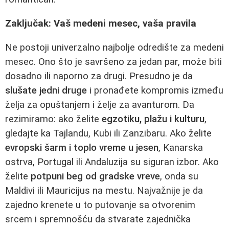
Zaključak: Vaš medeni mesec, vaša pravila
Ne postoji univerzalno najbolje odredište za medeni
mesec. Ono što je savršeno za jedan par, može biti
dosadno ili naporno za drugi. Presudno je da
slušate jedni druge
i pronađete kompromis između
želja za opuštanjem i želje za avanturom. Da
rezimiramo: ako želite
egzotiku, plažu i kulturu
,
gledajte ka Tajlandu, Kubi ili Zanzibaru. Ako želite
evropski šarm i toplo vreme u jesen
, Kanarska
ostrva, Portugal ili Andaluzija su siguran izbor. Ako
želite
potpuni beg od gradske vreve
, onda su
Maldivi ili Mauricijus na mestu. Najvažnije je da
zajedno krenete u to putovanje sa otvorenim
srcem i spremnošću da stvarate zajednička