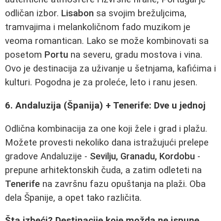
odličan izbor.
Lisabon
sa svojim brežuljcima,
tramvajima i melankoličnom fado muzikom je
veoma romantican. Lako se može kombinovati sa
posetom
Portu
na severu, gradu mostova i vina.
Ovo je destinacija za uživanje u šetnjama, kafićima i
kulturi. Pogodna je za proleće, leto i ranu jesen.
6. Andaluzija (Španija) + Tenerife: Dve u jednoj
Odlična kombinacija za one koji žele i grad i plažu.
Možete provesti nekoliko dana istražujući prelepe
gradove Andaluzije -
Sevilju, Granadu, Kordobu
-
prepune arhitektonskih čuda, a zatim odleteti na
Tenerife
na završnu fazu opuštanja na plaži. Oba
dela Španije, a opet tako različita.
Šta izbeći? Destinacije koje možda ne ispune