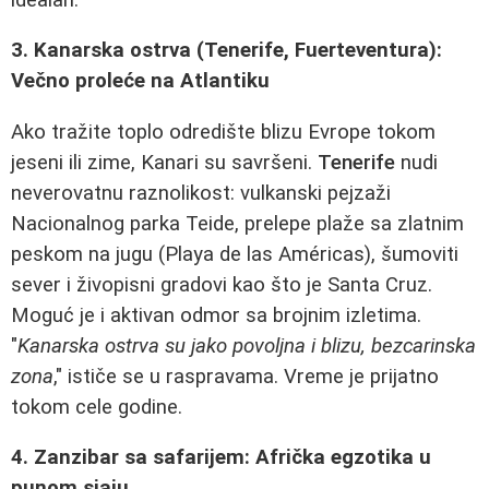
3. Kanarska ostrva (Tenerife, Fuerteventura):
Večno proleće na Atlantiku
Ako tražite toplo odredište blizu Evrope tokom
jeseni ili zime, Kanari su savršeni.
Tenerife
nudi
neverovatnu raznolikost: vulkanski pejzaži
Nacionalnog parka Teide, prelepe plaže sa zlatnim
peskom na jugu (Playa de las Américas), šumoviti
sever i živopisni gradovi kao što je Santa Cruz.
Moguć je i aktivan odmor sa brojnim izletima.
"
Kanarska ostrva su jako povoljna i blizu, bezcarinska
zona
," ističe se u raspravama. Vreme je prijatno
tokom cele godine.
4. Zanzibar sa safarijem: Afrička egzotika u
punom sjaju