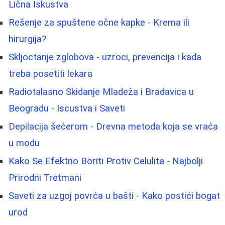
Lična Iskustva
Rešenje za spuštene očne kapke - Krema ili
hirurgija?
Skljoctanje zglobova - uzroci, prevencija i kada
treba posetiti lekara
Radiotalasno Skidanje Mladeža i Bradavica u
Beogradu - Iscustva i Saveti
Depilacija šećerom - Drevna metoda koja se vraća
u modu
Kako Se Efektno Boriti Protiv Celulita - Najbolji
Prirodni Tretmani
Saveti za uzgoj povrća u bašti - Kako postići bogat
urod