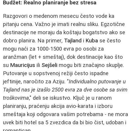
Budžet: Realno planiranje bez stresa
Razgovori o medenom mesecu često vode ka
pitanju cena. Važno je imati realnu sliku. Egzotične
destinacije ne moraju da koštaju bogatstvo ako se
dobro planira. Na primer,
Tajland
i
Kuba
se često
mogu naći za 1000-1500 evra po osobi za
aranžman (let + smeštaj), dok destinacije kao što
su
Mauricijus
ili
Sejšeli
mogu biti značajno skuplje.
Putovanje u sopstvenoj režiji često ispadne
jeftinije, naročito za Aziju. "
Individualno putovanje u
Tajland nas je izašlo 2500 evra za dve osobe sa svim
troškovima
," deli se iskustvo. Ključ je u ranom
planiranju, praćenju akcija avio-karata i izboru
smeštaja koji odgovara vašim potrebama - ne mora
uvek biti hotel sa 5 zvezdica da bi bio čist, udoban i
romantican.