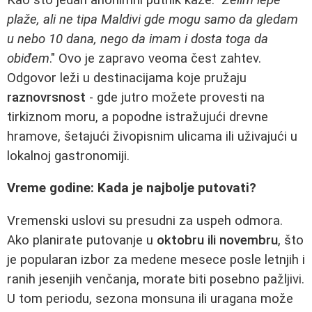
plaže, ali ne tipa Maldivi gde mogu samo da gledam
u nebo 10 dana, nego da imam i dosta toga da
obiđem
." Ovo je zapravo veoma čest zahtev.
Odgovor leži u destinacijama koje pružaju
raznovrsnost
- gde jutro možete provesti na
tirkiznom moru, a popodne istražujući drevne
hramove, šetajući živopisnim ulicama ili uživajući u
lokalnoj gastronomiji.
Vreme godine: Kada je najbolje putovati?
Vremenski uslovi su presudni za uspeh odmora.
Ako planirate putovanje u
oktobru ili novembru
, što
je popularan izbor za medene mesece posle letnjih i
ranih jesenjih venčanja, morate biti posebno pažljivi.
U tom periodu, sezona monsuna ili uragana može