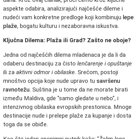
aspekte odabira, analizirajući najčešće dileme i
nudeći vam konkretne predloge koji kombinuju
lepe
plaže
, bogatu kulturu i nezaboravna iskustva.
Ključna Dilema: Plaža ili Grad? Zašto ne oboje?
Jedna od najčešćih dilema mladenaca je da li da
odaberu destinaciju za čisto
lenčarenje i opuštanje
ili za
aktivni odmor i obilaske
. Srećom, postoji
mnoštvo opcija koje nude upravo tu
savršenu
ravnotežu
. Suština je u tome da ne morate birati
između Maldiva, gde "samo gledate u nebo", i
intenzivnog obilaska evropskih prestonica. Mnoge
destinacije nude i prelepe plaže za kupanje i dosta
toga da se obiđe.
Kao što jedan anonimni putnik kaže: "
Želim lepe