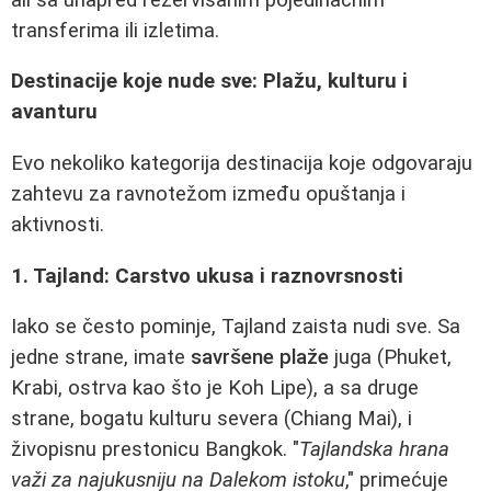
transferima ili izletima.
Destinacije koje nude sve: Plažu, kulturu i
avanturu
Evo nekoliko kategorija destinacija koje odgovaraju
zahtevu za ravnotežom između opuštanja i
aktivnosti.
1. Tajland: Carstvo ukusa i raznovrsnosti
Iako se često pominje, Tajland zaista nudi sve. Sa
jedne strane, imate
savršene plaže
juga (Phuket,
Krabi, ostrva kao što je Koh Lipe), a sa druge
strane, bogatu kulturu severa (Chiang Mai), i
živopisnu prestonicu Bangkok. "
Tajlandska hrana
važi za najukusniju na Dalekom istoku
," primećuje