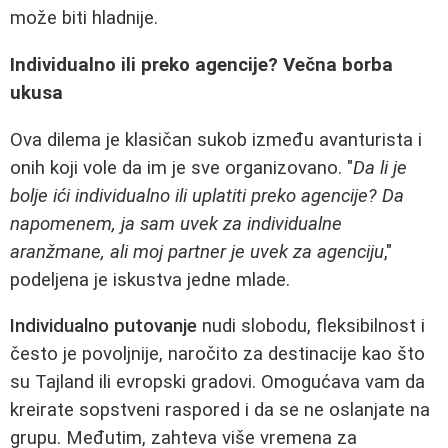
može biti hladnije.
Individualno ili preko agencije? Večna borba
ukusa
Ova dilema je klasičan sukob između avanturista i
onih koji vole da im je sve organizovano. "
Da li je
bolje ići individualno ili uplatiti preko agencije? Da
napomenem, ja sam uvek za individualne
aranžmane, ali moj partner je uvek za agenciju
,"
podeljena je iskustva jedne mlade.
Individualno putovanje
nudi slobodu, fleksibilnost i
često je povoljnije, naročito za destinacije kao što
su Tajland ili evropski gradovi. Omogućava vam da
kreirate sopstveni raspored i da se ne oslanjate na
grupu. Međutim, zahteva više vremena za