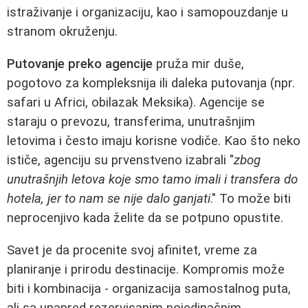
istraživanje i organizaciju, kao i samopouzdanje u
stranom okruženju.
Putovanje preko agencije
pruža mir duše,
pogotovo za kompleksnija ili daleka putovanja (npr.
safari u Africi, obilazak Meksika). Agencije se
staraju o prevozu, transferima, unutrašnjim
letovima i često imaju korisne vodiče. Kao što neko
ističe, agenciju su prvenstveno izabrali "
zbog
unutrašnjih letova koje smo tamo imali i transfera do
hotela, jer to nam se nije dalo ganjati
." To može biti
neprocenjivo kada želite da se potpuno opustite.
Savet je da procenite svoj afinitet, vreme za
planiranje i prirodu destinacije. Kompromis može
biti i kombinacija - organizacija samostalnog puta,
ali sa unapred rezervisanim pojedinačnim