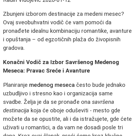
Zbunjeni izborom destinacije za medeni mesec?
Ovaj sveobuhvatni vodič će vam pomoći da
pronađete idealnu kombinaciju romantike, avanture
i opuštanja – od egzotičnih plaža do živopisnih
gradova.
Konačni Vodič za Izbor Savršenog Medenog
Meseca: Pravac Sreće i Avanture
Planiranje
medenog meseca
često bude jednako
uzbudljivo i stresno kao i organizacija same
svadbe. Želja je da se pronađe ona
savršena
destinacija
koja će oboje oduševiti - mesto gde
možete da se opustite, ali i da istražujete, gde ćete
uživati u romantici, a da vam ne dosadi posle tri
dana. Kroz ovaj članak, proći ćemo kroz ključne