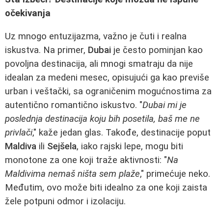
očekivanja
Uz mnogo entuzijazma, važno je čuti i realna
iskustva. Na primer,
Dubai
je često pominjan kao
povoljna destinacija, ali mnogi smatraju da nije
idealan za medeni mesec, opisujući ga kao previše
urban i veštački, sa ograničenim mogućnostima za
autentično romantično iskustvo. "
Dubai mi je
poslednja destinacija koju bih posetila, baš me ne
privlači
," kaže jedan glas. Takođe, destinacije poput
Maldiva
ili
Sejšela
, iako rajski lepe, mogu biti
monotone za one koji traže aktivnosti: "
Na
Maldivima nemaš ništa sem plaže
," primećuje neko.
Međutim, ovo može biti idealno za one koji zaista
žele potpuni odmor i izolaciju.