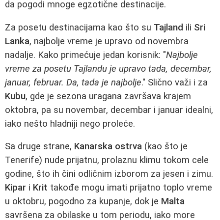
da pogodi mnoge egzotične destinacije.
Za posetu destinacijama kao što su
Tajland
ili
Sri
Lanka
, najbolje vreme je upravo od novembra
nadalje. Kako primećuje jedan korisnik: "
Najbolje
vreme za posetu Tajlandu je upravo tada, decembar,
januar, februar. Da, tada je najbolje
." Slično važi i za
Kubu
, gde je sezona uragana završava krajem
oktobra, pa su novembar, decembar i januar idealni,
iako nešto hladniji nego proleće.
Sa druge strane,
Kanarska ostrva
(kao što je
Tenerife) nude prijatnu, prolaznu klimu tokom cele
godine, što ih čini odličnim izborom za jesen i zimu.
Kipar
i
Krit
takođe mogu imati prijatno toplo vreme
u oktobru, pogodno za kupanje, dok je
Malta
savršena za obilaske u tom periodu, iako more