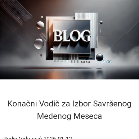
Konačni Vodič za Izbor Savršenog
Medenog Meseca
Radin Vidojević
2026-01-12