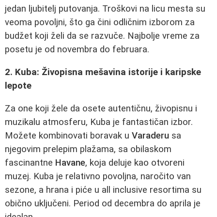
jedan ljubitelj putovanja. Troškovi na licu mesta su
veoma povoljni, što ga čini odličnim izborom za
budžet koji želi da se razvuče. Najbolje vreme za
posetu je od novembra do februara.
2. Kuba: Živopisna mešavina istorije i karipske
lepote
Za one koji žele da osete autentičnu, živopisnu i
muzikalu atmosferu, Kuba je fantastičan izbor.
Možete kombinovati boravak u
Varaderu
sa
njegovim prelepim plažama, sa obilaskom
fascinantne
Havane
, koja deluje kao otvoreni
muzej. Kuba je relativno povoljna, naročito van
sezone, a hrana i piće u all inclusive resortima su
obično uključeni. Period od decembra do aprila je
idealan.