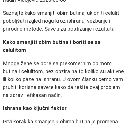
Saznajte kako smanjiti obim butina, ukloniti celulit i
poboljšati izgled nogu kroz ishranu, vežbanje i
prirodne metode. Saveti za postizanje rezultata.
Kako smanjiti obim butina i boriti se sa
celulitom
Mnoge žene se bore sa prekomernim obimom
butina i celulitom, bez obzira na to koliko su aktivne
ili koliko paze na ishranu. U ovom članku ćemo vam
pružiti korisne savete kako da rešite ovaj problem
na zdrav i efikasan način.
Ishrana kao ključni faktor
Prvi korak ka smanjenju obima butina je promena