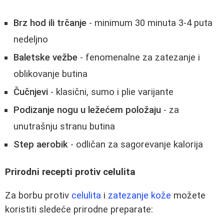
Brz hod ili trčanje
- minimum 30 minuta 3-4 puta
nedeljno
Baletske vežbe
- fenomenalne za zatezanje i
oblikovanje butina
Čučnjevi
- klasični, sumo i plie varijante
Podizanje nogu u ležećem položaju
- za
unutrašnju stranu butina
Step aerobik
- odličan za sagorevanje kalorija
Prirodni recepti protiv celulita
Za borbu protiv
celulita
i
zatezanje kože
možete
koristiti sledeće prirodne preparate: