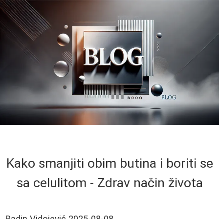
Kako smanjiti obim butina i boriti se
sa celulitom - Zdrav način života
Radin Vidojević
2025-08-08