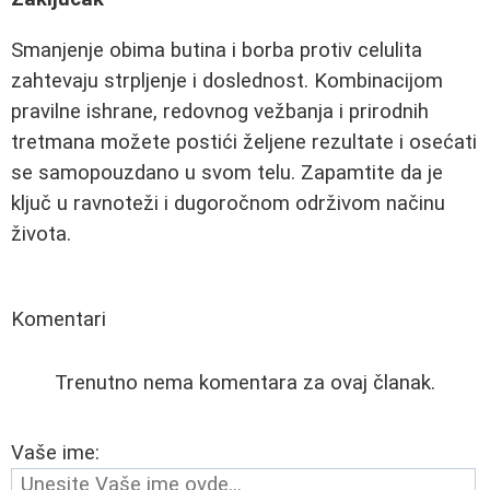
Smanjenje obima butina i borba protiv celulita
zahtevaju strpljenje i doslednost. Kombinacijom
pravilne ishrane, redovnog vežbanja i prirodnih
tretmana možete postići željene rezultate i osećati
se samopouzdano u svom telu. Zapamtite da je
ključ u ravnoteži i dugoročnom održivom načinu
života.
Komentari
Trenutno nema komentara za ovaj članak.
Vaše ime: