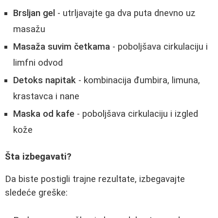
Brsljan gel
- utrljavajte ga dva puta dnevno uz
masažu
Masaža suvim četkama
- poboljšava cirkulaciju i
limfni odvod
Detoks napitak
- kombinacija đumbira, limuna,
krastavca i nane
Maska od kafe
- poboljšava cirkulaciju i izgled
kože
Šta izbegavati?
Da biste postigli trajne rezultate, izbegavajte
sledeće greške: