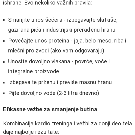
ishrane. Evo nekoliko važnih pravila:
Smanjite unos šećera - izbegavajte slatkiše,
gazirana pića i industrijski prerađenu hranu
Povećajte unos proteina - jaja, belo meso, riba i
mlečni proizvodi (ako vam odgovaraju)
Unosite dovoljno vlakana - povrće, voće i
integralne proizvode
Izbegavajte prženu i previše masnu hranu
Pijte dovoljno vode (2-3 litra dnevno)
Efikasne vežbe za smanjenje butina
Kombinacija kardio treninga i vežbi za donji deo tela
daje najbolje rezultate: