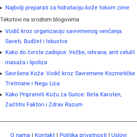
Najbolji preparati za hidrataciju kože tokom zime
Tekstovi na srodnim blogovima
Vodič kroz organizaciju savremenog venčanja:
Saveti, Budžet i Iskustva
Kako do čvrste zadnjice: Vežbe, ishrana, anti celulit
masaža i lipoliza
Savršena Koža: Vodič kroz Savremene Kozmetičke
Tretmane i Negu Lica
Kako Pripremiti Kožu za Sunce: Beta Karoten,
Zaštitni Faktori i Zdrav Razum
O nama
|
Kontakt
|
Politika privatnosti
|
Uslovi