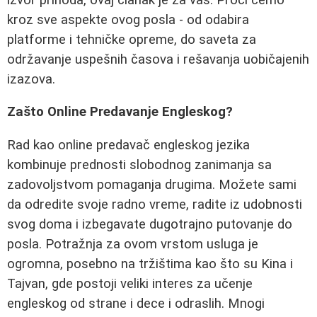
kroz sve aspekte ovog posla - od odabira
platforme i tehničke opreme, do saveta za
održavanje uspešnih časova i rešavanja uobičajenih
izazova.
Zašto Online Predavanje Engleskog?
Rad kao online predavač engleskog jezika
kombinuje prednosti slobodnog zanimanja sa
zadovoljstvom pomaganja drugima. Možete sami
da odredite svoje radno vreme, radite iz udobnosti
svog doma i izbegavate dugotrajno putovanje do
posla. Potražnja za ovom vrstom usluga je
ogromna, posebno na tržištima kao što su Kina i
Tajvan, gde postoji veliki interes za učenje
engleskog od strane i dece i odraslih. Mnogi