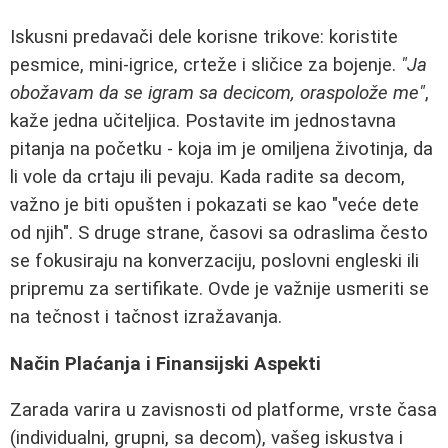
Iskusni predavači dele korisne trikove: koristite
pesmice, mini-igrice, crteže i sličice za bojenje.
"Ja
obožavam da se igram sa decicom, oraspolože me"
,
kaže jedna učiteljica. Postavite im jednostavna
pitanja na početku - koja im je omiljena životinja, da
li vole da crtaju ili pevaju. Kada radite sa decom,
važno je biti opušten i pokazati se kao "veće dete
od njih". S druge strane, časovi sa odraslima često
se fokusiraju na konverzaciju, poslovni engleski ili
pripremu za sertifikate. Ovde je važnije usmeriti se
na tečnost i tačnost izražavanja.
Način Plaćanja i Finansijski Aspekti
Zarada varira u zavisnosti od platforme, vrste časa
(individualni, grupni, sa decom), vašeg iskustva i