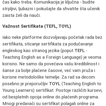
čas kako treba. Komunikacija je ključna - budite
strpljivi, ljubazni i pokušajte da shvatite šta učenik
zaista želi da nauči.
Važnost Sertifikata (TEFL, TOYL)
Iako neke platforme dozvoljavaju početak rada bez
sertifikata, sticanje sertifikata za podučavanje
engleskog kao stranog jezika (poput
TEFL
-
Teaching English as a Foreign Language) je veoma
korisno. Ne samo da povećava vašu kredibilnost i
šanse za bolje plaćene časove, već vam pruža i
korisne metodološke temelje. Za rad sa decom
posebno je preporučljiv
TOYL
(Teaching English to
Young Learners) sertifikat. Postoje različiti kursevi,
od besplatnih opcija online do plaćenih programa.
Mnogi predavači su sertifikat polagali online za