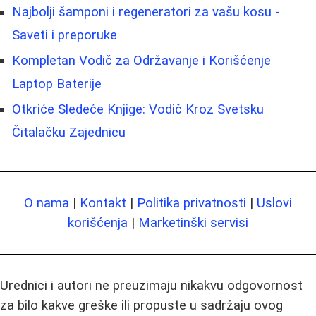
Najbolji šamponi i regeneratori za vašu kosu -
Saveti i preporuke
Kompletan Vodič za Održavanje i Korišćenje
Laptop Baterije
Otkriće Sledeće Knjige: Vodič Kroz Svetsku
Čitalačku Zajednicu
O nama
|
Kontakt
|
Politika privatnosti
|
Uslovi
korišćenja
|
Marketinški servisi
Urednici i autori ne preuzimaju nikakvu odgovornost
za bilo kakve greške ili propuste u sadržaju ovog