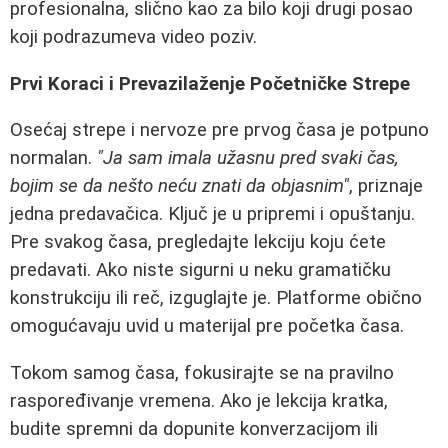
profesionalna, slično kao za bilo koji drugi posao
koji podrazumeva video poziv.
Prvi Koraci i Prevazilaženje Početničke Strepe
Osećaj strepe i nervoze pre prvog časa je potpuno
normalan.
"Ja sam imala užasnu pred svaki čas,
bojim se da nešto neću znati da objasnim"
, priznaje
jedna predavačica. Ključ je u pripremi i opuštanju.
Pre svakog časa, pregledajte lekciju koju ćete
predavati. Ako niste sigurni u neku gramatičku
konstrukciju ili reč, izguglajte je. Platforme obično
omogućavaju uvid u materijal pre početka časa.
Tokom samog časa, fokusirajte se na pravilno
raspoređivanje vremena. Ako je lekcija kratka,
budite spremni da dopunite konverzacijom ili