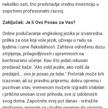
nekoliko sati, što predstavlja vrednu investiciju u
sopstveni profesionalni razvoj.
Zaključak: Je li Ovo Posao za Vas?
Online podučavanje engleskog jezika je izvanredna
prilika za one koji vole jezik, uživaju u radu sa
ljudima i cene fleksibilnost. Zahteva određenu dozu
strpljenja, prilagodljivosti i spremnosti na
kontinuirano učenje. Kao što jedan iskusan
predavač kaže:
"Ako voliš jezike, ako voliš da
predaješ... ovo je posao za tebe."
Početak može biti
izazovan, ali uz pravilnu pripremu, dobru opremu i
pozitivan stav, vremenom možete izgraditi stabilan
i prilično unosan izvor prihoda, sve iz udobnosti
svog doma. Započnite svoj put danas - istražite
platforme, prijavite se i budite spremni da otvorite