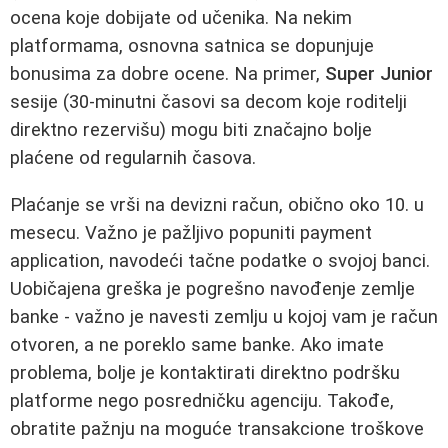
ocena koje dobijate od učenika. Na nekim
platformama, osnovna satnica se dopunjuje
bonusima za dobre ocene. Na primer,
Super Junior
sesije (30-minutni časovi sa decom koje roditelji
direktno rezervišu) mogu biti značajno bolje
plaćene od regularnih časova.
Plaćanje se vrši na devizni račun, obično oko 10. u
mesecu. Važno je pažljivo popuniti payment
application, navodeći tačne podatke o svojoj banci.
Uobičajena greška je pogrešno navođenje zemlje
banke - važno je navesti zemlju u kojoj vam je račun
otvoren, a ne poreklo same banke. Ako imate
problema, bolje je kontaktirati direktno podršku
platforme nego posredničku agenciju. Takođe,
obratite pažnju na moguće transakcione troškove