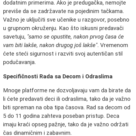
dodatnim primerima. Ako je predugačka, nemojte
previše da se zadržavate na pojedinim tačkama.
Važno je uključiti sve učenike u razgovor, posebno
u grupnom okruženju. Kao što iskusni predavači
savetuju,
"samo se opustite, nakon prvog časa će
vam biti lakše, nakon drugog još lakše"
. Vremenom
ćete steći sigurnost i razviti svoj autentičan stil
podučavanja.
Specifičnosti Rada sa Decom i Odraslima
Mnoge platforme ne dozvoljavaju vam da birate da
li ćete predavati deci ili odraslima, tako da je važno
biti spreman na oba tipa časova. Rad sa decom od
5 do 11 godina zahteva poseban pristup. Deca
imaju kraći opseg pažnje, tako da je važno održati
čas dinamičnim i zabavnim.