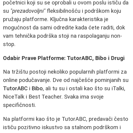
početnici koji su se oprobali u ovom poslu ističu da
su
"prezadovoljni"
fleksibilnošću i podrškom koju
pružaju platforme. Ključna karakteristika je
mogućnost da sami odredite kada ćete raditi, dok
vam tehnička podrška stoji na raspolaganju non-
stop.
Odabir Prave Platforme: TutorABC, Bibo i Drugi
Na tržištu postoji nekoliko popularnih platformi za
online podučavanje. Dve od najčešće pominjanih su
TutorABC
i
Bibo
, ali tu su i ostali kao što su iTalki,
NiceTalk i Best Teacher. Svaka ima svoje
specifičnosti.
Na platformi kao što je TutorABC, predavači često
ističu pozitivno iskustvo sa stalnom podrškom i