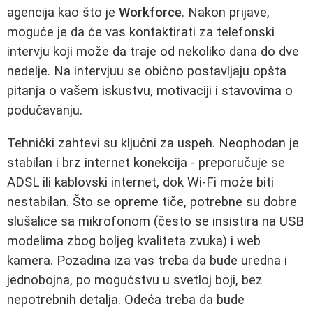
agencija kao što je
Workforce
. Nakon prijave,
moguće je da će vas kontaktirati za telefonski
intervju koji može da traje od nekoliko dana do dve
nedelje. Na intervjuu se obično postavljaju opšta
pitanja o vašem iskustvu, motivaciji i stavovima o
podučavanju.
Tehnički zahtevi su ključni za uspeh. Neophodan je
stabilan i brz internet konekcija - preporučuje se
ADSL ili kablovski internet, dok Wi-Fi može biti
nestabilan. Što se opreme tiče, potrebne su dobre
slušalice sa mikrofonom (često se insistira na USB
modelima zbog boljeg kvaliteta zvuka) i web
kamera. Pozadina iza vas treba da bude uredna i
jednobojna, po mogućstvu u svetloj boji, bez
nepotrebnih detalja. Odeća treba da bude