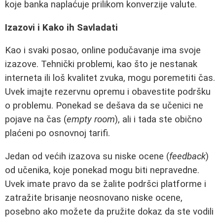
koje banka naplaćuje prilikom konverzije valute.
Izazovi i Kako ih Savladati
Kao i svaki posao, online podučavanje ima svoje
izazove. Tehnički problemi, kao što je nestanak
interneta ili loš kvalitet zvuka, mogu poremetiti čas.
Uvek imajte rezervnu opremu i obavestite podršku
o problemu. Ponekad se dešava da se učenici ne
pojave na čas (
empty room
), ali i tada ste obično
plaćeni po osnovnoj tarifi.
Jedan od većih izazova su niske ocene (
feedback
)
od učenika, koje ponekad mogu biti nepravedne.
Uvek imate pravo da se žalite podršci platforme i
zatražite brisanje neosnovano niske ocene,
posebno ako možete da pružite dokaz da ste vodili