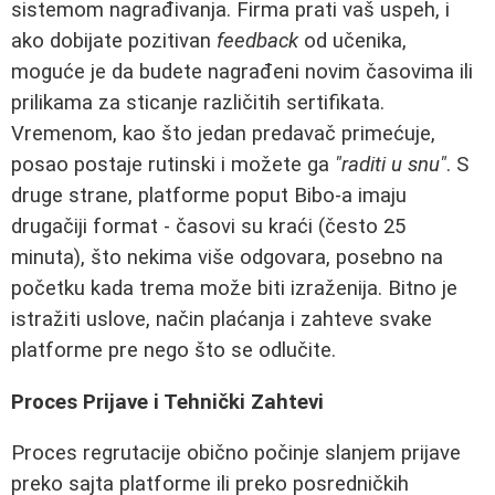
sistemom nagrađivanja. Firma prati vaš uspeh, i
ako dobijate pozitivan
feedback
od učenika,
moguće je da budete nagrađeni novim časovima ili
prilikama za sticanje različitih sertifikata.
Vremenom, kao što jedan predavač primećuje,
posao postaje rutinski i možete ga
"raditi u snu"
. S
druge strane, platforme poput Bibo-a imaju
drugačiji format - časovi su kraći (često 25
minuta), što nekima više odgovara, posebno na
početku kada trema može biti izraženija. Bitno je
istražiti uslove, način plaćanja i zahteve svake
platforme pre nego što se odlučite.
Proces Prijave i Tehnički Zahtevi
Proces regrutacije obično počinje slanjem prijave
preko sajta platforme ili preko posredničkih