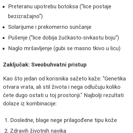
Preteranu upotrebu botoksa ("lice postaje
bezizražajno")
Solarijume i prekomerno sunčanje
Pušenje ("lice dobija žućkasto-sivkastu boju")
Naglo mršavljenje (gubi se masno tkivo u licu)
Zaključak: Sveobuhvatni pristup
Kao što jedan od korisnika sažeto kaže: "Genetika
otvara vrata, ali stil života i nega odlučuju koliko
ćete dugo ostati u toj prostoriji." Najbolji rezultati
dolaze iz kombinacije:
Dosledne, blage nege prilagođene tipu kože
Zdravih životnih navika