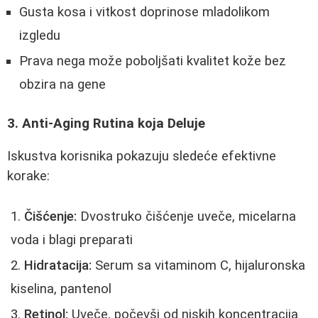
Gusta kosa i vitkost doprinose mladolikom
izgledu
Prava nega može poboljšati kvalitet kože bez
obzira na gene
3. Anti-Aging Rutina koja Deluje
Iskustva korisnika pokazuju sledeće efektivne
korake:
Čišćenje:
Dvostruko čišćenje uveče, micelarna
voda i blagi preparati
Hidratacija:
Serum sa vitaminom C, hijaluronska
kiselina, pantenol
Retinol:
Uveče, počevši od niskih koncentracija