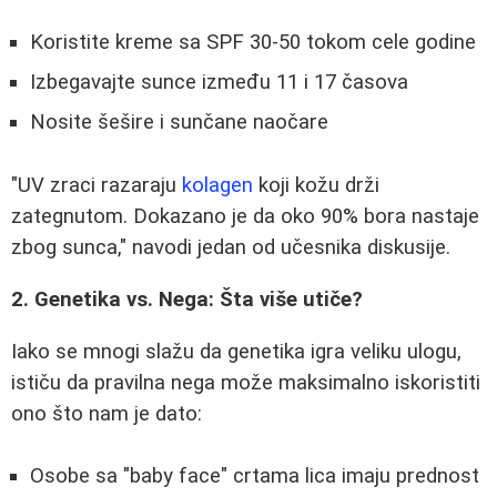
Koristite kreme sa SPF 30-50 tokom cele godine
Izbegavajte sunce između 11 i 17 časova
Nosite šešire i sunčane naočare
"UV zraci razaraju
kolagen
koji kožu drži
zategnutom. Dokazano je da oko 90% bora nastaje
zbog sunca," navodi jedan od učesnika diskusije.
2. Genetika vs. Nega: Šta više utiče?
Iako se mnogi slažu da genetika igra veliku ulogu,
ističu da pravilna nega može maksimalno iskoristiti
ono što nam je dato:
Osobe sa "baby face" crtama lica imaju prednost