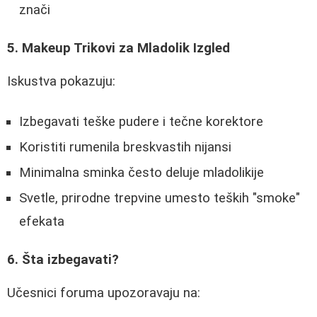
znači
5. Makeup Trikovi za Mladolik Izgled
Iskustva pokazuju:
Izbegavati teške pudere i tečne korektore
Koristiti rumenila breskvastih nijansi
Minimalna sminka često deluje mladolikije
Svetle, prirodne trepvine umesto teških "smoke"
efekata
6. Šta izbegavati?
Učesnici foruma upozoravaju na: