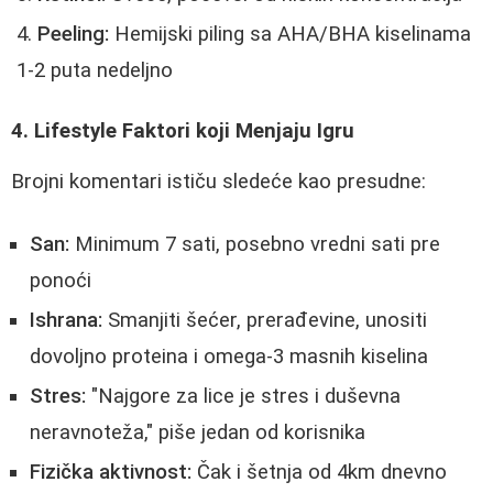
Peeling:
Hemijski piling sa AHA/BHA kiselinama
1-2 puta nedeljno
4. Lifestyle Faktori koji Menjaju Igru
Brojni komentari ističu sledeće kao presudne:
San:
Minimum 7 sati, posebno vredni sati pre
ponoći
Ishrana:
Smanjiti šećer, prerađevine, unositi
dovoljno proteina i omega-3 masnih kiselina
Stres:
"Najgore za lice je stres i duševna
neravnoteža," piše jedan od korisnika
Fizička aktivnost:
Čak i šetnja od 4km dnevno