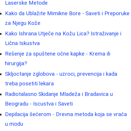
Laserske Metode
Kako da Ublažite Mimikne Bore - Saveti i Preporuke
za Njegu Kože
Kako Ishrana Utječe na Kožu Lica? Istraživanje i
Lična Iskustva
Rešenje za spuštene očne kapke - Krema ili
hirurgija?
Skljoctanje zglobova - uzroci, prevencija i kada
treba posetiti lekara
Radiotalasno Skidanje Mladeža i Bradavica u
Beogradu - Iscustva i Saveti
Depilacija šećerom - Drevna metoda koja se vraća
u modu