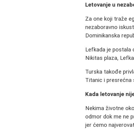
Letovanje u nezab
Za one koji traže e
nezaboravno iskustv
Dominikanska repub
Lefkada je postala 
Nikitas plaza, Lefk
Turska takođe privl
Titanic i presrećna
Kada letovanje nij
Nekima životne oko
odmor dok me ne pri
jer ćemo najverovatn