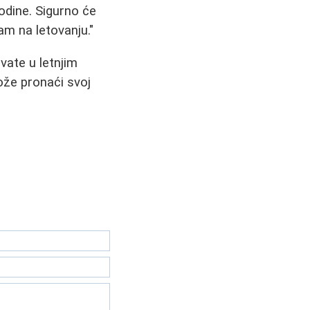
godine. Sigurno će
am na letovanju."
ivate u letnjim
može pronaći svoj