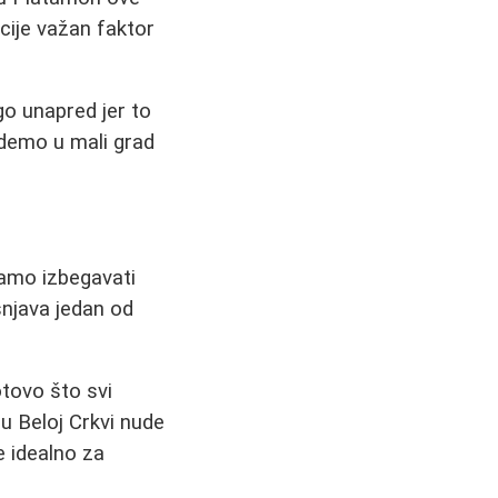
acije važan faktor
go unapred jer to
demo u mali grad
amo izbegavati
šnjava jedan od
otovo što svi
 u Beloj Crkvi nude
je idealno za