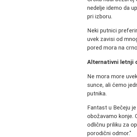
nedelje idemo da up
pri izboru.
Neki putnici prefer
uvek zavisi od mno
pored mora na crno
Alternativni letnji
Ne mora more uvek 
sunce, ali ćemo jed
putnika.
Fantast u Bečeju je
obožavamo konje. Ona
odličnu priliku za op
porodični odmor."