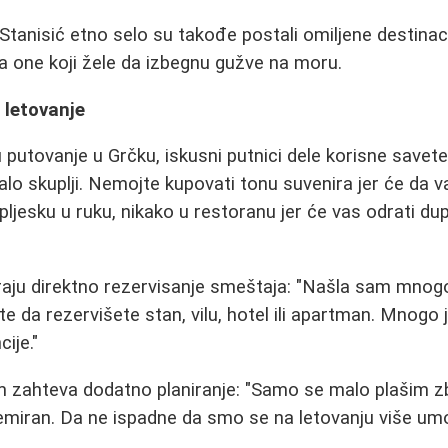
 i Stanisić etno selo su takođe postali omiljene destinac
 one koji žele da izbegnu gužve na moru.
 letovanje
u putovanje u Grčku, iskusni putnici dele korisne savete
alo skuplji. Nemojte kupovati tonu suvenira jer će da va
pljesku u ruku, nikako u restoranu jer će vas odrati dupl
iraju direktno rezervisanje smeštaja: "Našla sam mnog
 da rezervišete stan, vilu, hotel ili apartman. Mnogo j
ije."
 zahteva dodatno planiranje: "Samo se malo plašim zb
emiran. Da ne ispadne da smo se na letovanju više umor