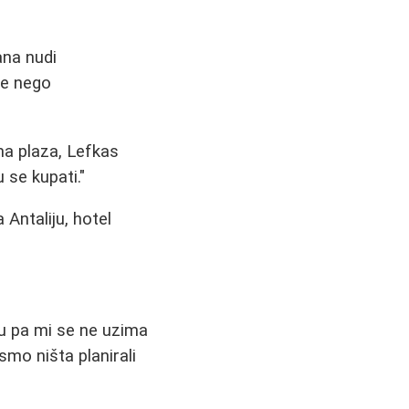
ana nudi
še nego
ma plaza, Lefkas
 se kupati."
Antaliju, hotel
u pa mi se ne uzima
smo ništa planirali