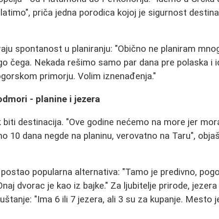
latimo", priča jedna porodica kojoj je sigurnost destin
iraju spontanost u planiranju: "Obično ne planiram mno
go čega. Nekada rešimo samo par dana pre polaska i i
gorskom primorju. Volim iznenađenja."
 odmori - planine i jezera
biti destinacija. "Ove godine nećemo na more jer mor
no 10 dana negde na planinu, verovatno na Taru", obja
 postao popularna alternativa: "Tamo je predivno, pog
j dvorac je kao iz bajke." Za ljubitelje prirode, jezera
uštanje: "Ima 6 ili 7 jezera, ali 3 su za kupanje. Mesto 