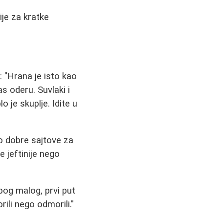
ije za kratke
: "Hrana je isto kao
s oderu. Suvlaki i
o je skuplje. Idite u
o dobre sajtove za
e jeftinije nego
og malog, prvi put
ili nego odmorili."