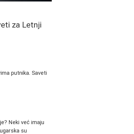
eti za Letnji
ima putnika. Saveti
je? Neki već imaju
 Bugarska su