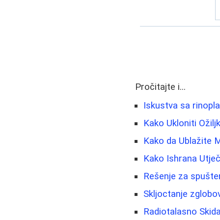
Pročitajte i...
Iskustva sa rinopla
Kako Ukloniti Ožil
Kako da Ublažite M
Kako Ishrana Utječ
Rešenje za spušten
Skljoctanje zglobov
Radiotalasno Skida