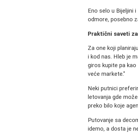
Eno selo u Bijeljini
odmore, posebno za
Praktični saveti za
Za one koji planiraj
i kod nas. Hleb je m
giros kupite pa kao 
veće markete."
Neki putnici prefer
letovanja gde možete
preko bilo koje agenc
Putovanje sa decom
idemo, a dosta je n