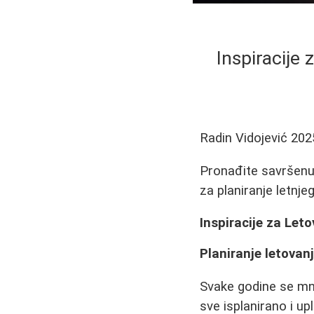
Inspiracije 
Radin Vidojević
202
Pronađite savršenu 
za planiranje letnj
Inspiracije za Let
Planiranje letovanj
Svake godine se mno
sve isplanirano i up