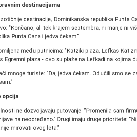
oravnim destinacijama
gzotičnije destinacije, Dominikanska republika Punta C
o: "Končano, ali tek krajem septembra, ni manje ni vi
lika Punta Cana i jedva čekam."
omiljena među putnicima: "Katziki plaza, Lefkas Katiz
as Egremni plaza - ovo su plaže na Lefkadi na kojima ću
ači mnoge turiste: "Da, jedva čekam. Odlučili smo se za 
 sam."
e opcija
lnosti ne dozvoljavaju putovanje: "Promenila sam firm
jave na neodređeno." Drugi imaju druge prioritete: "Ni
ije mirovati ovog leta."