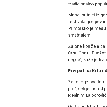
tradicionalno popula
Mnogi putnici iz go
festivala gde pevam
Primorsko je među 
smeštajem.
Za one koji žele da
Crnu Goru. "Budžet 
negde", kaže jedna
Prvi put na Krfu i 
Za mnoge ovo leto će
put", deli jedno od 
idealnim za porodič
Grčka nudi bezbroj 