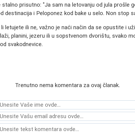
e stalno prisutno: "Ja sam na letovanju od jula prošle 
od destinacija i Peloponez kod bake u selo. Non stop s
i letujete ili ne, važno je naći način da se opustite i už
laži, planini, jezeru ili u sopstvenom dvorištu, svako 
 od svakodnevice.
Trenutno nema komentara za ovaj članak.