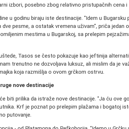
rni izbori, posebno zbog relativno pristupačnih cena i 
dine u godinu biraju iste destinacije. "Idem u Bugarsk
 dve pesme, a ostatak vremena uživam", priča jedan o
omiljenim mestima u Bugarskoj, sa prelepim pejzažima
 uštede, Tasos se često pokazuje kao jeftinija alterna
nam trenutno ne dozvoljava luksuz, ali mislim da je v
 majka koja razmišlja o ovom grčkom ostrvu.
druge nove destinacije
 biti prilika da istraže nove destinacije. "Ja ću ove go
putnika. Krf je poznat po prelepim plažama i bogatoj istor
no putovanje.
opcija - od Platamona do Pefkohorija. "Idemo u Grčku