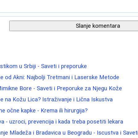
Slanje komentara
stikom u Srbiji - Saveti i preporuke
jke od Akni: Najbolji Tretmani i Laserske Metode
imikne Bore - Saveti i Preporuke za Njegu Kože
e na Kožu Lica? Istraživanje i Lična Iskustva
e očne kapke - Krema ili hirurgija?
a - uzroci, prevencija i kada treba posetiti lekara
nje Mladeža i Bradavica u Beogradu - Iscustva i Savet