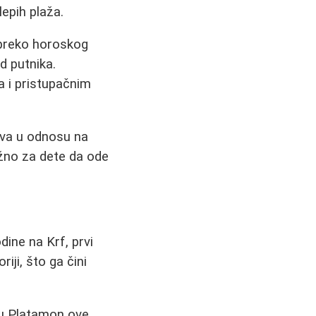
lepih plaža.
u preko horoskog
d putnika.
 i pristupačnim
tiva u odnosu na
ažno za dete da ode
dine na Krf, prvi
iji, što ga čini
 u Platamon ove