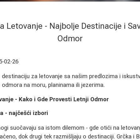
za Letovanje - Najbolje Destinacije i Sav
Odmor
5-02-26
destinaciju za letovanje sa našim predlozima i iskustv
eg odmora na moru, planinama ili jezerima.
ovanje - Kako i Gde Provesti Letnji Odmor
a - najčešći izbori
gi suočavaju sa istom dilemom - gde otići na letovan
laćeno, dok drugi tek razmišljaju o destinaciji. Grčka i