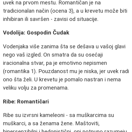
uvek na prvom mestu. Romantičan je na
tradicionalan način (ocena 3), a u krevetu može biti
inhibiran ili savršen - zavisi od situacije.
Vodolija: Gospodin Čudak
Vodenjaka više zanima šta se dešava u vašoj glavi
nego vaš izgled. On smatra da su osećaji
iracionalna stvar, pa je emotivno nepismen
(romantika 1). Pouzdanost mu je niska, jer uvek radi
ono šta želi. U krevetu je pomalo nastran i nema
veliku volju za promenama.
Ribe: Romantičari
Ribe su izvrsni kameleoni - sa muškarcima su
muškarci, a sa ženama žene. Maštoviti,
hipersenzibilni i hedonistični, oni potpuno razumeju