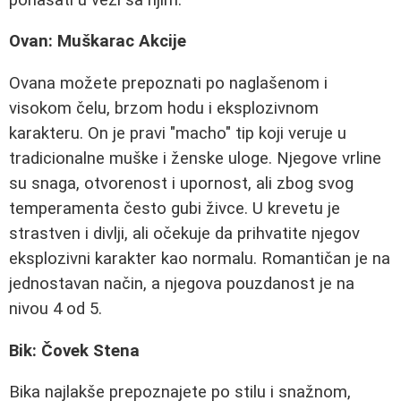
Ovan: Muškarac Akcije
Ovana možete prepoznati po naglašenom i
visokom čelu, brzom hodu i eksplozivnom
karakteru. On je pravi "macho" tip koji veruje u
tradicionalne muške i ženske uloge. Njegove vrline
su snaga, otvorenost i upornost, ali zbog svog
temperamenta često gubi živce. U krevetu je
strastven i divlji, ali očekuje da prihvatite njegov
eksplozivni karakter kao normalu. Romantičan je na
jednostavan način, a njegova pouzdanost je na
nivou 4 od 5.
Bik: Čovek Stena
Bika najlakše prepoznajete po stilu i snažnom,