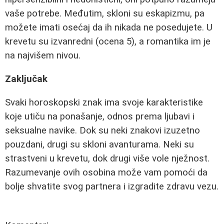
vaše potrebe. Međutim, skloni su eskapizmu, pa
možete imati osećaj da ih nikada ne posedujete. U
krevetu su izvanredni (ocena 5), a romantika im je
na najvišem nivou.
Zaključak
Svaki horoskopski znak ima svoje karakteristike
koje utiču na ponašanje, odnos prema ljubavi i
seksualne navike. Dok su neki znakovi izuzetno
pouzdani, drugi su skloni avanturama. Neki su
strastveni u krevetu, dok drugi više vole nježnost.
Razumevanje ovih osobina može vam pomoći da
bolje shvatite svog partnera i izgradite zdravu vezu.