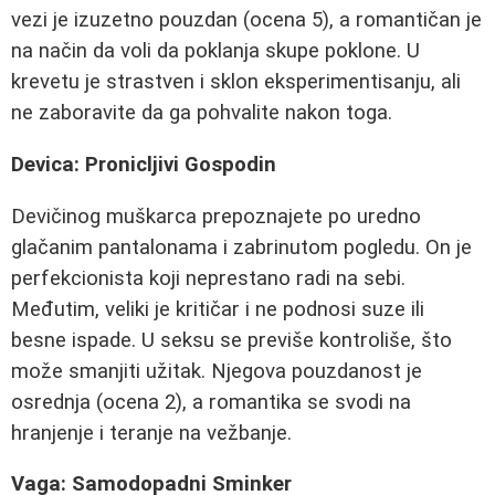
vezi je izuzetno pouzdan (ocena 5), a romantičan je
na način da voli da poklanja skupe poklone. U
krevetu je strastven i sklon eksperimentisanju, ali
ne zaboravite da ga pohvalite nakon toga.
Devica: Pronicljivi Gospodin
Devičinog muškarca prepoznajete po uredno
glačanim pantalonama i zabrinutom pogledu. On je
perfekcionista koji neprestano radi na sebi.
Međutim, veliki je kritičar i ne podnosi suze ili
besne ispade. U seksu se previše kontroliše, što
može smanjiti užitak. Njegova pouzdanost je
osrednja (ocena 2), a romantika se svodi na
hranjenje i teranje na vežbanje.
Vaga: Samodopadni Sminker