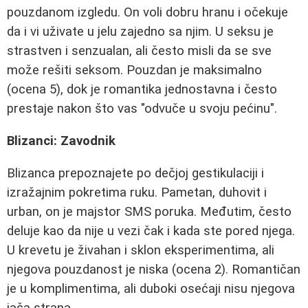
pouzdanom izgledu. On voli dobru hranu i očekuje
da i vi uživate u jelu zajedno sa njim. U seksu je
strastven i senzualan, ali često misli da se sve
može rešiti seksom. Pouzdan je maksimalno
(ocena 5), dok je romantika jednostavna i često
prestaje nakon što vas "odvuče u svoju pećinu".
Blizanci: Zavodnik
Blizanca prepoznajete po dečjoj gestikulaciji i
izražajnim pokretima ruku. Pametan, duhovit i
urban, on je majstor SMS poruka. Međutim, često
deluje kao da nije u vezi čak i kada ste pored njega.
U krevetu je živahan i sklon eksperimentima, ali
njegova pouzdanost je niska (ocena 2). Romantičan
je u komplimentima, ali duboki osećaji nisu njegova
jača strana.