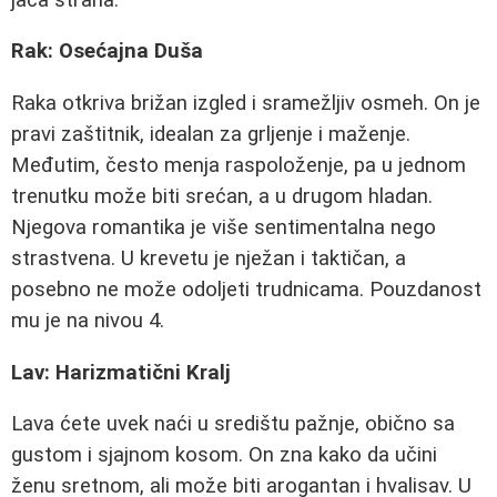
Rak: Osećajna Duša
Raka otkriva brižan izgled i sramežljiv osmeh. On je
pravi zaštitnik, idealan za grljenje i maženje.
Međutim, često menja raspoloženje, pa u jednom
trenutku može biti srećan, a u drugom hladan.
Njegova romantika je više sentimentalna nego
strastvena. U krevetu je nježan i taktičan, a
posebno ne može odoljeti trudnicama. Pouzdanost
mu je na nivou 4.
Lav: Harizmatični Kralj
Lava ćete uvek naći u središtu pažnje, obično sa
gustom i sjajnom kosom. On zna kako da učini
ženu sretnom, ali može biti arogantan i hvalisav. U