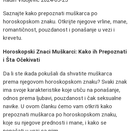
Saznajte kako prepoznati muškarca po
horoskopskom znaku. Otkrijte njegove vrline, mane,
romantičnost, pouzdanost i ponašanje u vezi i
krevetu.
Horoskopski Znaci Muškarci: Kako ih Prepoznati
i Šta Očekivati
Da li ste ikada pokušali da shvatite muškarca
prema njegovom horoskopskom znaku? Svaki znak
ima svoje karakteristike koje utiču na ponašanje,
odnos prema ljubavi, pouzdanost i čak seksualne
navike. U ovom članku ćemo vam otkriti kako
prepoznati muškarca po horoskopskom znaku,
koje su njegove prednosti i mane, i kako se
ponašati u vezi sa njim.