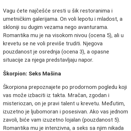
Vagu ćete najčešće sresti u šik restoranima i
umetničkim galerijama. On voli lepotu i mladost, a
skloniji su dugim vezama nego avanturama.
Romantika mu je na visokom nivou (ocena 5), ali u
krevetu se ne voli previše truditi. Njegova
pouzdanost je osrednja (ocena 3), a opasne
situacije za njega predstavljaju napor.
Škorpion: Seks Mašina
Škorpiona prepoznajete po prodornom pogledu koji
vas može izbaciti iz takta. Mračan, zgodan i
misteriozan, on je pravi talent u krevetu. Međutim,
izuzetno je ljubomoran i posesivan. Ako vas jednom
zavoli, biće vam izuzetno lojalan (pouzdanost 5).
Romantika mu je intenzivna, a seks sa njim nikada