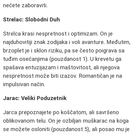
nećete zaboraviti.
Strelac: Slobodni Duh
Strelca krasi nespretnost i optimizam. On je
najduhovitiji znak zodijaka i voli avanture. Međutim,
brzoplet je i sklon riziku, pa se često poigrava sa
tuđim osećanjima (pouzdanost 1). U krevetu ga
spašava entuzijazam i maštovitost, ali njegova
nespretnost može biti izazov. Romantičan je na
impulsivan način.
Jarac: Veliki Poduzetnik
Jarca prepoznajete po koščatom, ali savršeno
oblikovanom telu. On je ozbiljan muškarac na koga
se možete osloniti (pouzdanost 5), ali posao mu je