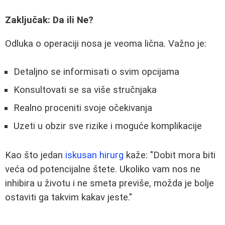
Zaključak: Da ili Ne?
Odluka o operaciji nosa je veoma lična. Važno je:
Detaljno se informisati o svim opcijama
Konsultovati se sa više stručnjaka
Realno proceniti svoje očekivanja
Uzeti u obzir sve rizike i moguće komplikacije
Kao što jedan
iskusan hirurg
kaže: "Dobit mora biti
veća od potencijalne štete. Ukoliko vam nos ne
inhibira u životu i ne smeta previše, možda je bolje
ostaviti ga takvim kakav jeste."