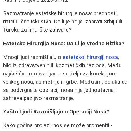
Razmatranje estetske hirurgije nosa: prednosti,
rizici i lična iskustva. Da li je bolje izabrati Srbiju ili
Tursku za hirurške zahvate?
Estetska Hirurgija Nosa: Da Li je Vredna Rizika?
Mnogi ljudi razmišljaju o
estetskoj hirurgiji nosa
,
bilo iz zdravstvenih ili kozmetičkih razloga. Među
najčešćim motivacijama su želja za korekcijom
velikog nosa, asimetrije ili grbe. Međutim, odluka da
se podvrgnete operaciji nosa nije jednostavna i
zahteva pažljivo razmatranje.
Zašto Ljudi Razmišljaju o Operaciji Nosa?
Kako godina prolazi, nos se može promeniti -