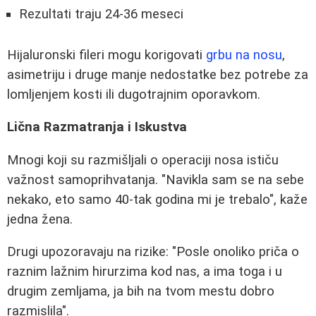
Rezultati traju 24-36 meseci
Hijaluronski fileri mogu korigovati
grbu na nosu
,
asimetriju i druge manje nedostatke bez potrebe za
lomljenjem kosti ili dugotrajnim oporavkom.
Lična Razmatranja i Iskustva
Mnogi koji su razmišljali o operaciji nosa ističu
važnost samoprihvatanja. "Navikla sam se na sebe
nekako, eto samo 40-tak godina mi je trebalo", kaže
jedna žena.
Drugi upozoravaju na rizike: "Posle onoliko priča o
raznim lažnim hirurzima kod nas, a ima toga i u
drugim zemljama, ja bih na tvom mestu dobro
razmislila".