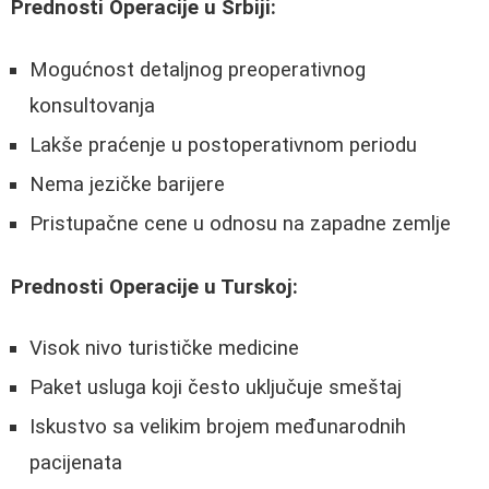
Prednosti Operacije u Srbiji:
Mogućnost detaljnog preoperativnog
konsultovanja
Lakše praćenje u postoperativnom periodu
Nema jezičke barijere
Pristupačne cene u odnosu na zapadne zemlje
Prednosti Operacije u Turskoj:
Visok nivo turističke medicine
Paket usluga koji često uključuje smeštaj
Iskustvo sa velikim brojem međunarodnih
pacijenata