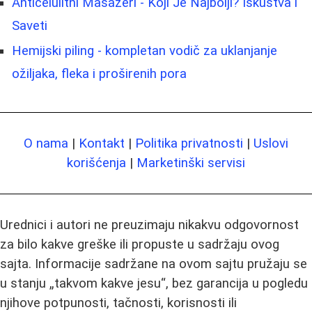
Anticelulitni Masažeri - Koji Je Najbolji? Iskustva i
Saveti
Hemijski piling - kompletan vodič za uklanjanje
ožiljaka, fleka i proširenih pora
O nama
|
Kontakt
|
Politika privatnosti
|
Uslovi
korišćenja
|
Marketinški servisi
Urednici i autori ne preuzimaju nikakvu odgovornost
za bilo kakve greške ili propuste u sadržaju ovog
sajta. Informacije sadržane na ovom sajtu pružaju se
u stanju „takvom kakve jesu“, bez garancija u pogledu
njihove potpunosti, tačnosti, korisnosti ili