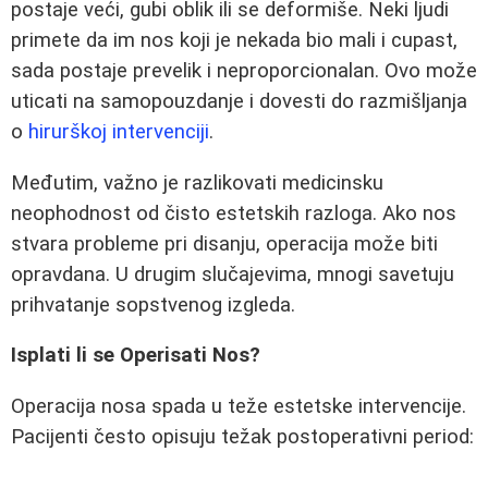
postaje veći, gubi oblik ili se deformiše. Neki ljudi
primete da im nos koji je nekada bio mali i cupast,
sada postaje prevelik i neproporcionalan. Ovo može
uticati na samopouzdanje i dovesti do razmišljanja
o
hirurškoj intervenciji
.
Međutim, važno je razlikovati medicinsku
neophodnost od čisto estetskih razloga. Ako nos
stvara probleme pri disanju, operacija može biti
opravdana. U drugim slučajevima, mnogi savetuju
prihvatanje sopstvenog izgleda.
Isplati li se Operisati Nos?
Operacija nosa spada u teže estetske intervencije.
Pacijenti često opisuju težak postoperativni period: