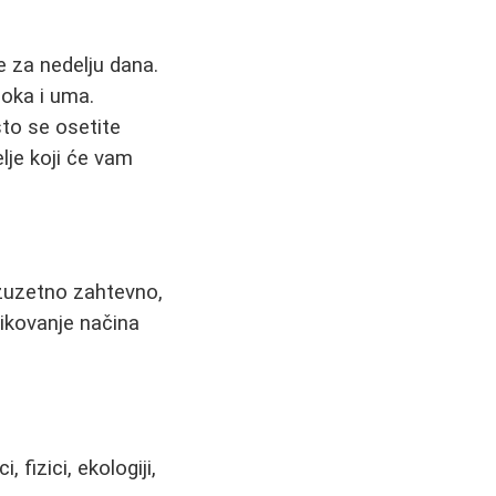
 za nedelju dana.
 oka i uma.
što se osetite
lje koji će vam
izuzetno zahtevno,
likovanje načina
 fizici, ekologiji,