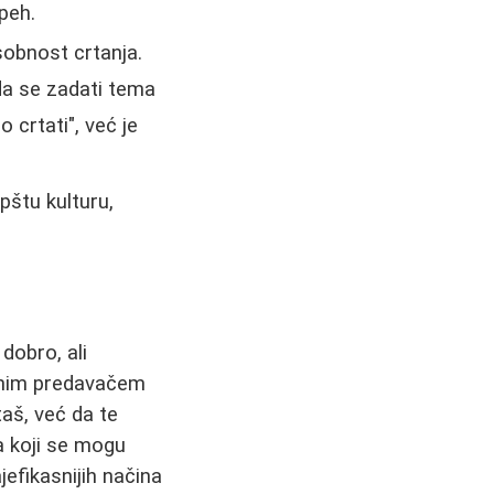
peh.
sobnost crtanja.
da se zadati tema
o crtati", već je
pštu kulturu,
dobro, ali
atnim predavačem
aš, već da te
 koji se mogu
jefikasnijih načina