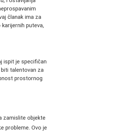
u, i ostavljanja
, neprospavanim
vaj članak ima za
 karijernih puteva,
j ispit je specifičan
biti talentovan za
obnost prostornog
 zamislite objekte
ke probleme. Ovo je