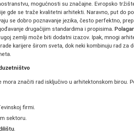
nostranstvu, mogućnosti su značajne. Evropsko tržište, 
ije gde se traže kvalitetni arhitekti. Naravno, put do p
vaju se dobro poznavanje jezika, često perfektno, prepo
gođavanje drugačijim standardima i propisima.
Polagan
rugoj zemlji može biti dodatni izazov. Ipak, mnogi arhit
ade karijere širom sveta, dok neki kombinuju rad za 
neta.
eduzetništvo
e mora značiti rad isključivo u arhitektonskom birou. P
evinskoj firmi.
m sektoru.
ilištu
.