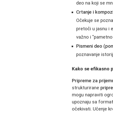
deo na koji se mn
Crtanje i kompozi
Očekuje se poznav
pretoči u jasnu i 
važno i "pametno 
Pismeni deo (pon
poznavanje istori
Kako se efikasno p
Pripreme za prijem
strukturirane
pripr
mogu napraviti ogro
upoznaju sa format
očekivati. Učenje k