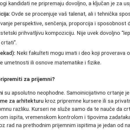
ogi kandidati ne pripremaju dovoljno, a ključan je za us
cija:
Ovde se procenjuje vaš talenat, ali i tehnička spo
anje perspektive, senčenja, proporcija i sposobnost 
estetski prihvatljivu kompoziciju. Nije uvek dovoljno "lep
crtati".
ekad):
Neki fakulteti mogu imati i deo koji proverava o
je umetnosti ili osnove matematike i fizike.
ripremiti za prijemni?
ni
su apsolutno neophodne. Samoinicijativno crtanje je 
eme za arhitekturu
kroz pripremne kursere ili sa priv
mnu razliku. Kurseri ne služe samo da te nauče da crt
om ispita, vremenskom kontrolom i tipovima zadataka
roz rad na prethodnim prijemnim ispitima je jedan od na