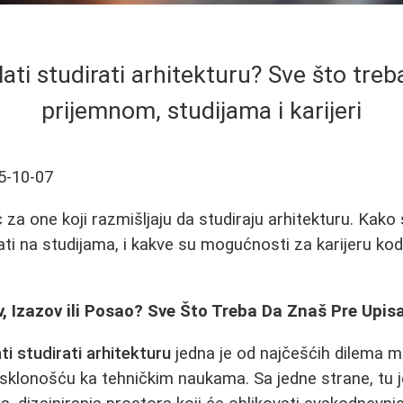
plati studirati arhitekturu? Sve što tre
prijemnom, studijama i karijeri
5-10-07
za one koji razmišljaju da studiraju arhitekturu. Kako 
ati na studijama, i kakve su mogućnosti za karijeru kod
v, Izazov ili Posao? Sve Što Treba Da Znaš Pre Upis
ati studirati arhitekturu
jedna je od najčešćih dilema ml
sklonošću ka tehničkim naukama. Sa jedne strane, tu 