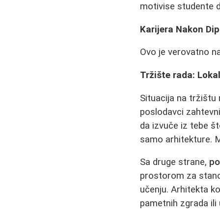
motivise studente d
Karijera Nakon Dip
Ovo je verovatno naj
Tržište rada: Loka
Situacija na tržištu
poslodavci zahtevni
da izvuče iz tebe št
samo arhitekture. M
Sa druge strane,
po
prostorom za stanova
učenju. Arhitekta ko
pametnih zgrada ili