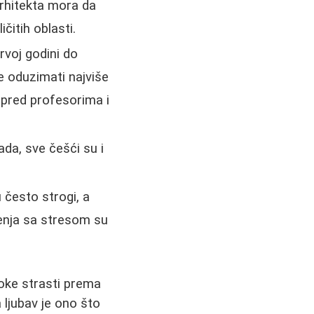
Arhitekta mora da
čitih oblasti.
rvoj godini do
e oduzimati najviše
d pred profesorima i
ada, sve češći su i
često strogi, a
enja sa stresom su
boke strasti prema
 ljubav je ono što