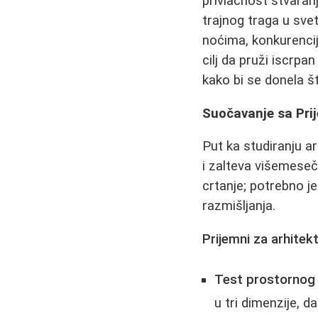
privlačnost stvaranj
trajnog traga u sve
noćima, konkurenciji
cilj da pruži iscrpa
kako bi se donela š
Suočavanje sa Prij
Put ka studiranju a
i zalteva višemeseč
crtanje; potrebno j
razmišljanja.
Prijemni za arhitek
Test prostornog i
u tri dimenzije, 