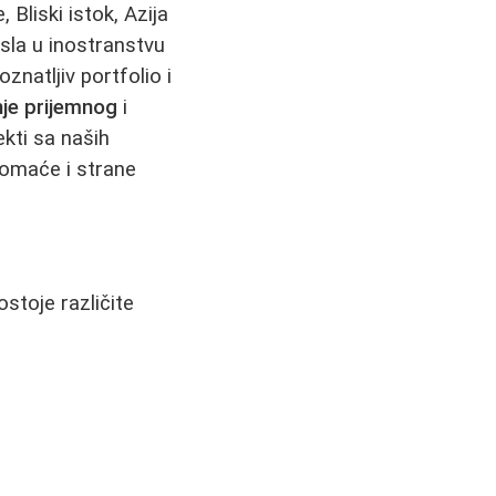
Bliski istok, Azija
osla u inostranstvu
znatljiv portfolio i
je prijemnog
i
ekti sa naših
domaće i strane
ostoje različite