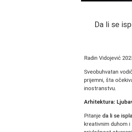
Da li se is
Radin Vidojević
202
Sveobuhvatan vodič 
prijemni, šta očekiv
inostranstvu.
Arhitektura: Ljuba
Pitanje
da li se ispl
kreativnim duhom i 