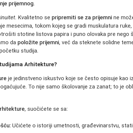
nje prijemnog
.
inuitet
. Kvalitetno se
pripremiti se za prijemni
ne može
raje mesecima, tokom kojeg se gradi muskulatura ruke,
trošiti stotine listova papira i puno olovaka pre nego 
samo da
položite prijemni
, već da steknete solidne teme
početku studija.
Studijama Arhitekture?
ure
je jedinstveno iskustvo koje se često opisuje kao 
obogaćujuće. To nije samo školovanje za zanat; to je ob
rhitekture
, suočićete se sa:
ošću:
Učićete o istoriji umetnosti, građevinarstvu, statici,