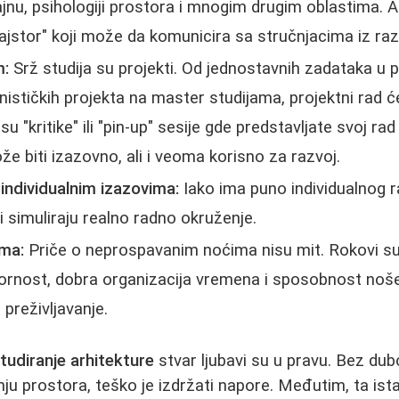
nu, psihologiji prostora i mnogim drugim oblastima. 
jstor" koji može da komunicira sa stručnjacima iz razli
m:
Srž studija su projekti. Od jednostavnih zadataka u p
ističkih projekta na master studijama, projektni rad ć
 "kritike" ili "pin-up" sesije gde predstavljate svoj ra
e biti izazovno, ali i veoma korisno za razvoj.
individualnim izazovima:
Iako ima puno individualnog r
ji simuliraju realno radno okruženje.
ma:
Priče o neprospavanim noćima nisu mit. Rokovi su 
Upornost, dobra organizacija vremena i sposobnost noš
 preživljavanje.
tudiranje arhitekture
stvar ljubavi su u pravu. Bez du
nju prostora, teško je izdržati napore. Međutim, ta ista