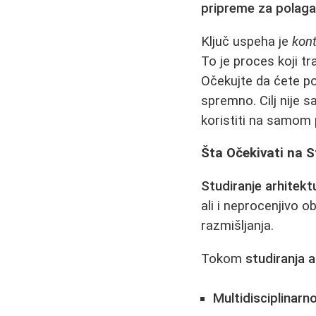
pripreme za polaga
Ključ uspeha je
kont
To je proces koji t
Očekujte da ćete po
spremno. Cilj nije 
koristiti na samom 
Šta Očekivati na 
Studiranje arhitekt
ali i neprocenjivo 
razmišljanja.
Tokom
studiranja a
Multidisciplinarn