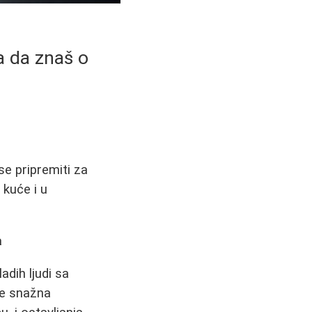
ba da znaš o
se pripremiti za
 kuće i u
a
adih ljudi sa
je snažna