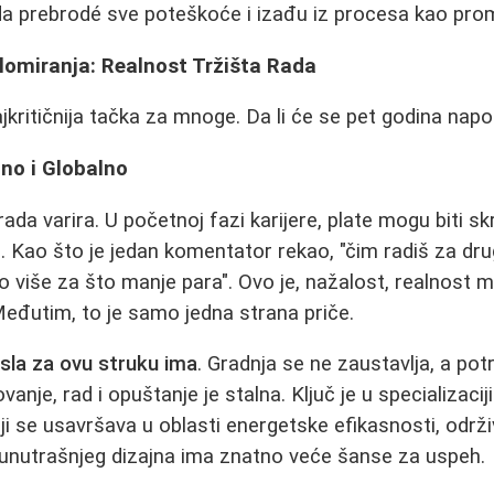
a prebrodé sve poteškoće i izađu iz procesa kao prom
lomiranja: Realnost Tržišta Rada
kritičnija tačka za mnoge. Da li će se pet godina napor
lno i Globalno
 rada varira. U početnoj fazi karijere, plate mogu biti s
. Kao što je jedan komentator rekao, "čim radiš za drug
o više za što manje para". Ovo je, nažalost, realnost m
eđutim, to je samo jedna strana priče.
sla za ovu struku ima
. Gradnja se ne zaustavlja, a pot
nje, rad i opuštanje je stalna. Ključ je u specializacij
ji se usavršava u oblasti energetske efikasnosti, održi
 unutrašnjeg dizajna ima znatno veće šanse za uspeh.