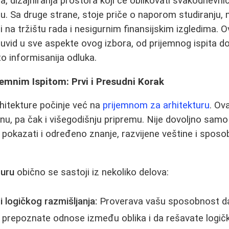
a, dizajniranja prostora koji će oblikovati svakodnevnic
tu. Sa druge strane, stoje priče o naporom studiranju
 na tržištu rada i nesigurnim finansijskim izgledima. O
n uvid u sve aspekte ovog izbora, od prijemnog ispita do
to informisanija odluka.
emnim Ispitom: Prvi i Presudni Korak
rhitekture počinje već na
prijemnom za arhitekturu
. Ova
nu, pa čak i višegodišnju pripremu. Nije dovoljno samo 
e pokazati i određeno znanje, razvijene veštine i spos
turu
obično se sastoji iz nekoliko delova:
 logičkog razmišljanja:
Proverava vašu sposobnost da
da prepoznate odnose između oblika i da rešavate logič