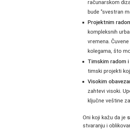
računarskom dizaj
bude "svestran ma
Projektnim rado
kompleksnih urban
vremena. Čuvene su
kolegama, što mož
Timskim radom i 
timski projekti ko
Visokim obaveza
zahtevi visoki. 
ključne veštine za
Oni koji kažu da je
s
stvaranju i oblikova