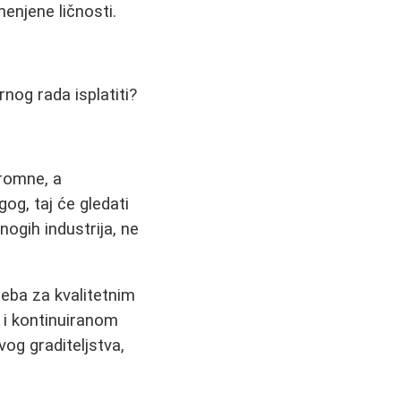
enjene ličnosti.
nog rada isplatiti?
kromne, a
og, taj će gledati
nogih industrijа, ne
reba za kvalitetnim
i i kontinuiranom
vog graditeljstva,