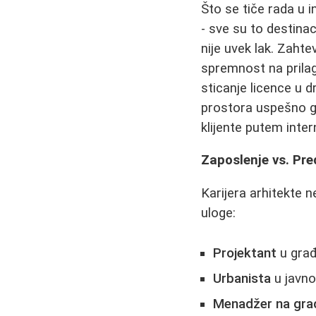
Što se tiče rada u i
- sve su to destinac
nije uvek lak. Zahte
spremnost na prila
sticanje licence u d
prostora uspešno gr
klijente putem inter
Zaposlenje vs. Pr
Karijera arhitekte n
uloge:
Projektant
u građ
Urbanista
u javno
Menadžer na grad